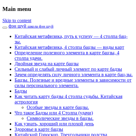
Main menu
Skip to content
фэн шуй
школа фэн шуй
Китайская метафизика, путь к успеху — 4 столпа бац-
зы.
Китайская метафизика, 4 столпа бацзы — виды карт
Определение полезного элемента в карте бацзы, 4
столпа удачи.
Двойная звезда на карте бацзы
Сильный и слабый личный элемент по карте бадзы
Зачем определять силу личного элемента в карте бац-зы.
Бацзы. Полезные и вредные элементы в зависимости от
силы персонального элемента.
Бадзы
Как читать карту бадзы 4 столпа судьбы. Китайская
астрология
Особые звезды в карте бацзы.
Что такое Бадзы или 4 Столпа (удачи)
Символические звезды в бацзы.
Как узнать, хороший или плохой день
Здоровье в карте бацзы
Китайский Гороскоп. Треугольники родства