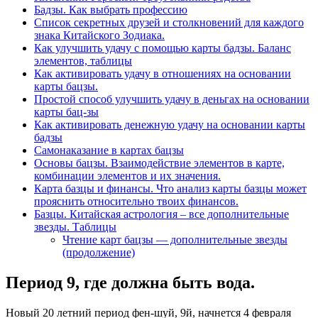
Бадзы. Как выбрать профессию
Список секретных друзей и cтолкновений для каждого
знака Китайского Зодиака.
Как улучшить удачу с помощью карты бадзы. Баланс
элементов, таблицы
Как активировать удачу в отношениях на основании
карты бацзы.
Простой способ улучшить удачу в деньгах на основании
карты бац-зы
Как активировать денежную удачу на основании карты
бадзы
Самонаказание в картах бацзы
Основы бацзы. Взаимодействие элементов в карте,
комбинации элементов и их значения.
Карта базцы и финансы. Что анализ карты базцы может
прояснить относительно твоих финансов.
Базцы. Китайская астрология – все дополнительные
звезды. Таблицы
Чтение карт бацзы — дополнительные звезды
(продолжение)
Период 9, где должна быть вода.
Новый 20 летний период фен-шуй, 9й, начнется 4 февраля