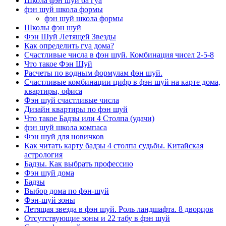
Школа фэн шуй ба гуа
фэн шуй школа формы
фэн шуй школа формы
Школы фэн шуй
Фэн Шуй Летящей Звезды
Как определить гуа дома?
Счастливые числа в фэн шуй. Комбинация чисел 2-5-8
Что такое Фэн Шуй
Расчеты по водным формулам фэн шуй.
Счастливые комбинации цифр в фэн шуй на карте дома,
квартиры, офиса
Фэн шуй счастливые числа
Дизайн квартиры по фэн шуй
Что такое Бадзы или 4 Столпа (удачи)
фэн шуй школа компаса
Фэн шуй для новичков
Как читать карту бадзы 4 столпа судьбы. Китайская
астрология
Бадзы. Как выбрать профессию
Фэн шуй дома
Бадзы
Выбор дома по фэн-шуй
Фэн-шуй зоны
Летящая звезда в фэн шуй. Роль ландшафта. 8 дворцов
Отсутствующие зоны и 22 табу в фэн шуй