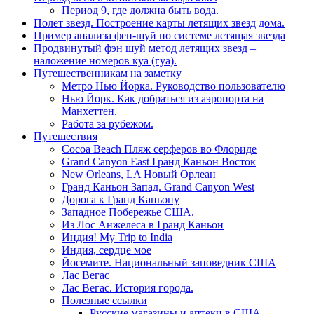
Период 9, где должна быть вода.
Полет звезд. Построение карты летящих звезд дома.
Пример анализа фен-шуй по системе летящая звезда
Продвинутый фэн шуй метод летящих звезд –
наложение номеров куа (гуа).
Путешественникам на заметку
Метро Нью Йорка. Руководство пользователю
Нью Йорк. Как добраться из аэропорта на
Манхеттен.
Работа за рубежом.
Путешествия
Cocoa Beach Пляж серферов во Флориде
Grand Canyon East Гранд Каньон Восток
New Orleans, LA Новый Орлеан
Гранд Каньон Запад. Grand Canyon West
Дорога к Гранд Каньону
Западное Побережье США.
Из Лос Анжелеса в Гранд Каньон
Индия! My Trip to India
Индия, сердце мое
Йосемите. Национальный заповедник США
Лас Вегас
Лас Вегас. История города.
Полезные ссылки
Русские магазины и аптеки в США