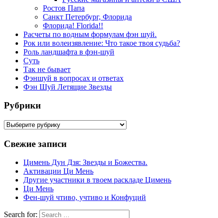
Ростов Папа
Санкт Петербург, Флорида
Флорида! Florida!!
Расчеты по водным формулам фэн шуй.
Рок или волеизявление: Что такое твоя судьба?
Роль ландшафта в фэн-шуй
Суть
Так не бывает
Фэншуй в вопросах и ответах
Фэн Шуй Летящие Звезды
Рубрики
Рубрики
Свежие записи
Цимень Дун Дзя: Звезды и Божества.
Активации Ци Мень
Другие участники в твоем раскладе Цимень
Ци Мень
Фен-шуй чтиво, учтиво и Конфуций
Search for: