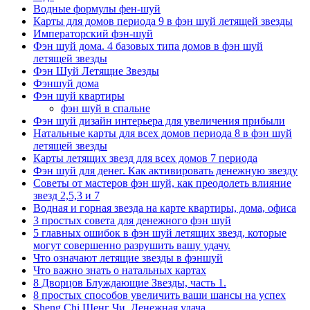
Водные формулы фен-шуй
Карты для домов периода 9 в фэн шуй летящей звезды
Императорский фэн-шуй
Фэн шуй дома. 4 базовых типа домов в фэн шуй
летящей звезды
Фэн Шуй Летящие Звезды
Фэншуй дома
Фэн шуй квартиры
фэн шуй в спальне
Фэн шуй дизайн интерьера для увеличения прибыли
Натальные карты для всех домов периода 8 в фэн шуй
летящей звезды
Карты летящих звезд для всех домов 7 периода
Фэн шуй для денег. Как активировать денежную звезду
Советы от мастеров фэн шуй, как преодолеть влияние
звезд 2,5,3 и 7
Водная и горная звезда на карте квартиры, дома, офиса
3 простых совета для денежного фэн шуй
5 главных ошибок в фэн шуй летящих звезд, которые
могут совершенно разрушить вашу удачу.
Что означают летящие звезды в фэншуй
Что важно знать о натальных картах
8 Дворцов Блуждающие Звезды, часть 1.
8 простых способов увеличить ваши шансы на успех
Sheng Chi Шенг Чи. Денежная удача