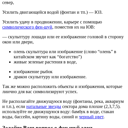
север,
Усилить двигающейся водой (фонтан и тп.) — ЮЗ.
Усилить удачу в продвижении, карьере с помощью
символического фен-шуй
, поместив их на ЮВ:
— скульптуру лошади или ее изображение головой в сторону
окон или двери,
олень скульптура или изображение (слово “олень” в
китайском звучит как “богатство”)
живые зеленые растения в воде,
изображение рыбок
дракон скульптуру или изображение.
Так же можно расположить обьекты и изображения, которые
лиично для вас символизируют успех.
Не располагайте движущуюся воду (фонтаны, река, аквариум
и т.п.), если
натальные звезды
сектора дома плохие (2,3,7,5).
используйте не движущуюся воду: бамбук в воде, стакан
воды, бассейн, картину воды, синий и
черный цвет
.
Задайте Ваш вопрос о фэн шуй здесь