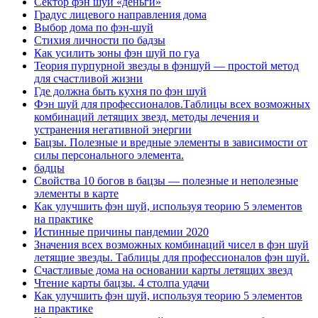
Сектор фэн шуй «деньги»
Градус лицевого направления дома
Выбор дома по фэн-шуй
Стихия личности по бадзы
Как усилить зоны фэн шуй по гуа
Теория пурпурной звезды в фэншуй — простой метод
для счастливой жизни
Где должна быть кухня по фэн шуй
Фэн шуй для профессионалов.Таблицы всех возможных
комбинаций летящих звезд, методы лечения и
устранения негативной энергии
Бацзы. Полезные и вредные элементы в зависимости от
силы персонального элемента.
бадцы
Свойства 10 богов в бацзы — полезные и неполезные
элементы в карте
Как улучшить фэн шуй, используя теорию 5 элементов
на практике
Истинные причины пандемии 2020
Значения всех возможных комбинаций чисел в фэн шуй
летящие звезды. Таблицы для профессионалов фэн шуй.
Счастливые дома на основании карты летящих звезд
Чтение карты бацзы. 4 столпа удачи
Как улучшить фэн шуй, используя теорию 5 элементов
на практике