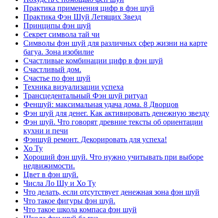
Практика применения цифр в фэн шуй
Практика Фэн Шуй Летящих Звезд
Принципы фэн шуй
Секрет символа тай чи
Символы фэн шуй для различных сфер жизни на карте
багуа. Зона изобилие
Счастливые комбинации цифр в фэн шуй
Счастливый дом.
Счастье по фэн шуй
Техника визуализации успеха
Трансцедентальный Фэн шуй ритуал
Феншуй: максимальная удача дома. 8 Дворцов
Фэн шуй для денег. Как активировать денежную звезду
Фэн шуй. Что говорят древние тексты об ориентации
кухни и печи
Фэншуй ремонт. Декорировать для успеха!
Хо Ту
Хороший фэн шуй. Что нужно учитывать при выборе
недвижимости.
Цвет в фэн шуй.
Числа Ло Шу и Хо Ту
Что делать, если отсутствует денежная зона фэн шуй
Что такое фигуры фэн шуй.
Что такое школа компаса фэн шуй