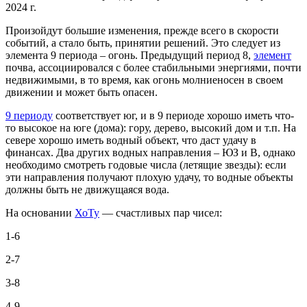
2024 г.
Произойдут большие изменения, прежде всего в скорости
событий, а стало быть, принятии решений. Это следует из
элемента 9 периода – огонь. Предыдущий период 8,
элемент
почва, ассоциировался с более стабильными энергиями, почти
недвижимыми, в то время, как огонь молниеносен в своем
движении и может быть опасен.
9 периоду
соответствует юг, и в 9 периоде хорошо иметь что-
то высокое на юге (дома): гору, дерево, высокий дом и т.п. На
севере хорошо иметь водный объект, что даст удачу в
финансах. Два других водных направления – ЮЗ и В, однако
необходимо смотреть годовые числа (летящие звезды): если
эти направления получают плохую удачу, то водные объекты
должны быть не движущаяся вода.
На основании
ХоТу
— счастливых пар чисел:
1-6
2-7
3-8
4-9