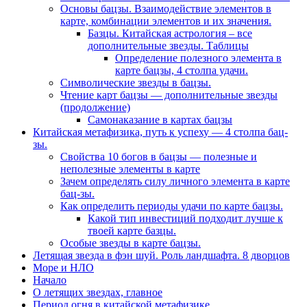
Основы бацзы. Взаимодействие элементов в
карте, комбинации элементов и их значения.
Базцы. Китайская астрология – все
дополнительные звезды. Таблицы
Определение полезного элемента в
карте бацзы, 4 столпа удачи.
Символические звезды в бацзы.
Чтение карт бацзы — дополнительные звезды
(продолжение)
Самонаказание в картах бацзы
Китайская метафизика, путь к успеху — 4 столпа бац-
зы.
Свойства 10 богов в бацзы — полезные и
неполезные элементы в карте
Зачем определять силу личного элемента в карте
бац-зы.
Как определить периоды удачи по карте бацзы.
Какой тип инвестиций подходит лучше к
твоей карте базцы.
Особые звезды в карте бацзы.
Летящая звезда в фэн шуй. Роль ландшафта. 8 дворцов
Море и НЛО
Начало
О летящих звездах, главное
Период огня в китайской метафизике.