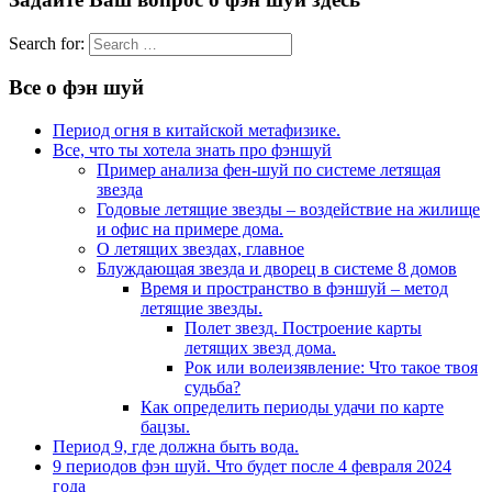
Search for:
Все о фэн шуй
Период огня в китайской метафизике.
Все, что ты хотела знать про фэншуй
Пример анализа фен-шуй по системе летящая
звезда
Годовые летящие звезды – воздействие на жилище
и офис на примере дома.
О летящих звездах, главное
Блуждающая звезда и дворец в системе 8 домов
Время и пространство в фэншуй – метод
летящие звезды.
Полет звезд. Построение карты
летящих звезд дома.
Рок или волеизявление: Что такое твоя
судьба?
Как определить периоды удачи по карте
бацзы.
Период 9, где должна быть вода.
9 периодов фэн шуй. Что будет после 4 февраля 2024
года