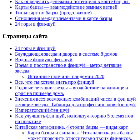
Как определить денежный потенциал в карте бац-зы.
Карты бацзы — взаимодействие земных ветвей
Типы карт по бацзы (продолжение)
Отношения между элементами в карте базцы
24 горы в фэн-шуй
Страницы сайта
24 горы в фэн-шуй
Блуждающая звезда и дворец в системе 8 домов
Водные формулы фен-шуй
Время и пространство в фэншуй – метод летящие
звезды.
Истинные причины пандемии 2020
Все, что ты хотела знать про фэншуй
Годовые летящие звезды – воздействие на жилище и
офис на примере дома.
Значения всех возможных комбинаций чисел в фэн шуй
летящие звезды. Таблицы для профессионалов фэн шуй.
Императорский фэн-шуй
Как улучшить фэн шуй, используя теорию 5 элементов
на практике
Китайская метафизика, 4 столпа бацзы — виды карт
Карта базцы и финансы. Что анализ карты базцы
может прояснить относительно твоих финансов.