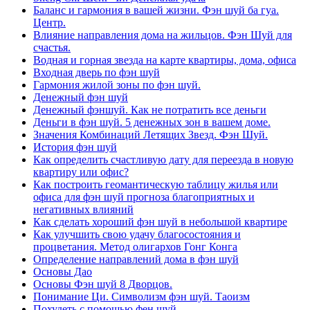
Баланс и гармония в вашей жизни. Фэн шуй ба гуа.
Центр.
Влияние направления дома на жильцов. Фэн Шуй для
счастья.
Водная и горная звезда на карте квартиры, дома, офиса
Входная дверь по фэн шуй
Гармония жилой зоны по фэн шуй.
Денежный фэн шуй
Денежный фэншуй. Как не потратить все деньги
Деньги в фэн шуй. 5 денежных зон в вашем доме.
Значения Комбинаций Летящих Звезд. Фэн Шуй.
История фэн шуй
Как определить счастливую дату для переезда в новую
квартиру или офис?
Как построить геомантическую таблицу жилья или
офиса для фэн шуй прогноза благоприятных и
негативных влияний
Как сделать хороший фэн шуй в небольшой квартире
Как улучшить свою удачу благосостояния и
процветания. Метод олигархов Гонг Конга
Определение направлений дома в фэн шуй
Основы Дао
Основы Фэн шуй 8 Дворцов.
Понимание Ци. Символизм фэн шуй. Таоизм
Похудеть с помощью фен шуй