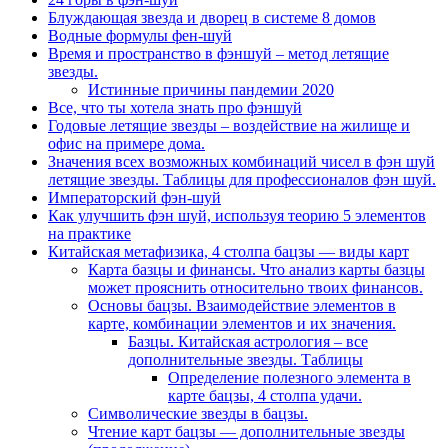
Блуждающая звезда и дворец в системе 8 домов
Водные формулы фен-шуй
Время и пространство в фэншуй – метод летящие
звезды.
Истинные причины пандемии 2020
Все, что ты хотела знать про фэншуй
Годовые летящие звезды – воздействие на жилище и
офис на примере дома.
Значения всех возможных комбинаций чисел в фэн шуй
летящие звезды. Таблицы для профессионалов фэн шуй.
Императорский фэн-шуй
Как улучшить фэн шуй, используя теорию 5 элементов
на практике
Китайская метафизика, 4 столпа бацзы — виды карт
Карта базцы и финансы. Что анализ карты базцы
может прояснить относительно твоих финансов.
Основы бацзы. Взаимодействие элементов в
карте, комбинации элементов и их значения.
Базцы. Китайская астрология – все
дополнительные звезды. Таблицы
Определение полезного элемента в
карте бацзы, 4 столпа удачи.
Символические звезды в бацзы.
Чтение карт бацзы — дополнительные звезды