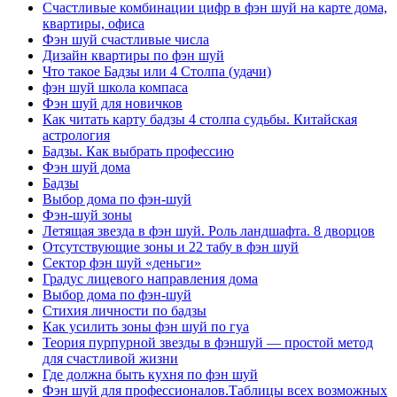
Счастливые комбинации цифр в фэн шуй на карте дома,
квартиры, офиса
Фэн шуй счастливые числа
Дизайн квартиры по фэн шуй
Что такое Бадзы или 4 Столпа (удачи)
фэн шуй школа компаса
Фэн шуй для новичков
Как читать карту бадзы 4 столпа судьбы. Китайская
астрология
Бадзы. Как выбрать профессию
Фэн шуй дома
Бадзы
Выбор дома по фэн-шуй
Фэн-шуй зоны
Летящая звезда в фэн шуй. Роль ландшафта. 8 дворцов
Отсутствующие зоны и 22 табу в фэн шуй
Сектор фэн шуй «деньги»
Градус лицевого направления дома
Выбор дома по фэн-шуй
Стихия личности по бадзы
Как усилить зоны фэн шуй по гуа
Теория пурпурной звезды в фэншуй — простой метод
для счастливой жизни
Где должна быть кухня по фэн шуй
Фэн шуй для профессионалов.Таблицы всех возможных