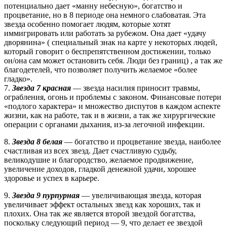
потенциально дает «манну небесную», богатство и
процветание, но в 8 периоде она немного слабоватая. Эта
звезда особенно помогает людям, которые хотят
иммигрировать или работать за рубежом. Она дает «удачу
дворянина» ( специальный знак на карте у некоторых людей,
который говорит о беспрепятственном достижении, только
он/она сам может остановить себя. Люди без границ) , а так же
благодетелей, что позволяет получить желаемое «более
гладко».
7.
Звезда 7 красная
— звезда насилия приносит травмы,
ограбления, огонь и проблемы с законом. Финансовые потери
«подлого характера» и множество диспутов в каждом аспекте
жизни, как на работе, так и в жизни, а так же хирургические
операции с органами дыхания, из-за легочной инфекции.
8.
Звезда 8 белая
— богатство и процветание звезда, наиболее
счастливая из всех звезд. Дает счастливую судьбу,
великодушие и благородство, желаемое продвижение,
увеличение доходов, гладкой денежной удачи, хорошее
здоровье и успех в карьере.
9.
Звезда 9 пурпурная
— увеличивающая звезда, которая
увеличивает эффект остальных звезд как хороших, так и
плохих. Она так же является второй звездой богатства,
поскольку следующий период — 9, что делает ее звездой