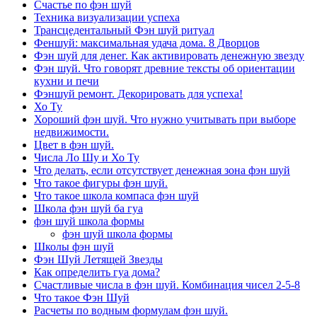
Счастье по фэн шуй
Техника визуализации успеха
Трансцедентальный Фэн шуй ритуал
Феншуй: максимальная удача дома. 8 Дворцов
Фэн шуй для денег. Как активировать денежную звезду
Фэн шуй. Что говорят древние тексты об ориентации
кухни и печи
Фэншуй ремонт. Декорировать для успеха!
Хо Ту
Хороший фэн шуй. Что нужно учитывать при выборе
недвижимости.
Цвет в фэн шуй.
Числа Ло Шу и Хо Ту
Что делать, если отсутствует денежная зона фэн шуй
Что такое фигуры фэн шуй.
Что такое школа компаса фэн шуй
Школа фэн шуй ба гуа
фэн шуй школа формы
фэн шуй школа формы
Школы фэн шуй
Фэн Шуй Летящей Звезды
Как определить гуа дома?
Счастливые числа в фэн шуй. Комбинация чисел 2-5-8
Что такое Фэн Шуй
Расчеты по водным формулам фэн шуй.