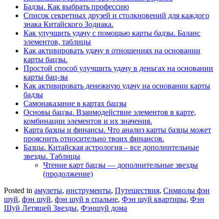
Бадзы. Как выбрать профессию
Список секретных друзей и cтолкновений для каждого
знака Китайского Зодиака.
Как улучшить удачу с помощью карты бадзы. Баланс
элементов, таблицы
Как активировать удачу в отношениях на основании
карты бацзы.
Простой способ улучшить удачу в деньгах на основании
карты бац-зы
Как активировать денежную удачу на основании карты
бадзы
Самонаказание в картах бацзы
Основы бацзы. Взаимодействие элементов в карте,
комбинации элементов и их значения.
Карта базцы и финансы. Что анализ карты базцы может
прояснить относительно твоих финансов.
Базцы. Китайская астрология – все дополнительные
звезды. Таблицы
Чтение карт бацзы — дополнительные звезды
(продолжение)
Posted in
амулеты
,
инструменты
,
Путешествия
,
Символы фэн
шуй
,
фэн шуй
,
фэн шуй в спальне
,
Фэн шуй квартиры
,
Фэн
Шуй Летящей Звезды
,
Фэншуй дома