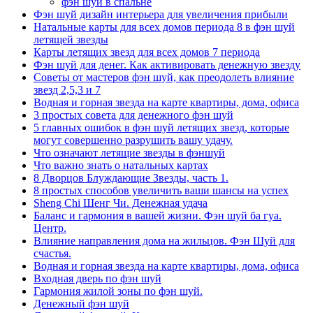
фэн шуй в спальне
Фэн шуй дизайн интерьера для увеличения прибыли
Натальные карты для всех домов периода 8 в фэн шуй
летящей звезды
Карты летящих звезд для всех домов 7 периода
Фэн шуй для денег. Как активировать денежную звезду
Советы от мастеров фэн шуй, как преодолеть влияние
звезд 2,5,3 и 7
Водная и горная звезда на карте квартиры, дома, офиса
3 простых совета для денежного фэн шуй
5 главных ошибок в фэн шуй летящих звезд, которые
могут совершенно разрушить вашу удачу.
Что означают летящие звезды в фэншуй
Что важно знать о натальных картах
8 Дворцов Блуждающие Звезды, часть 1.
8 простых способов увеличить ваши шансы на успех
Sheng Chi Шенг Чи. Денежная удача
Баланс и гармония в вашей жизни. Фэн шуй ба гуа.
Центр.
Влияние направления дома на жильцов. Фэн Шуй для
счастья.
Водная и горная звезда на карте квартиры, дома, офиса
Входная дверь по фэн шуй
Гармония жилой зоны по фэн шуй.
Денежный фэн шуй