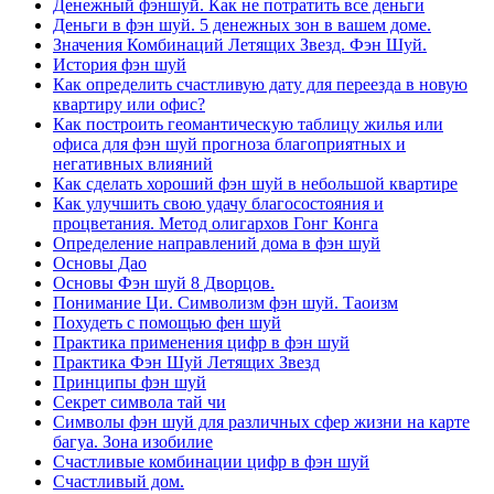
Денежный фэншуй. Как не потратить все деньги
Деньги в фэн шуй. 5 денежных зон в вашем доме.
Значения Комбинаций Летящих Звезд. Фэн Шуй.
История фэн шуй
Как определить счастливую дату для переезда в новую
квартиру или офис?
Как построить геомантическую таблицу жилья или
офиса для фэн шуй прогноза благоприятных и
негативных влияний
Как сделать хороший фэн шуй в небольшой квартире
Как улучшить свою удачу благосостояния и
процветания. Метод олигархов Гонг Конга
Определение направлений дома в фэн шуй
Основы Дао
Основы Фэн шуй 8 Дворцов.
Понимание Ци. Символизм фэн шуй. Таоизм
Похудеть с помощью фен шуй
Практика применения цифр в фэн шуй
Практика Фэн Шуй Летящих Звезд
Принципы фэн шуй
Секрет символа тай чи
Символы фэн шуй для различных сфер жизни на карте
багуа. Зона изобилие
Счастливые комбинации цифр в фэн шуй
Счастливый дом.