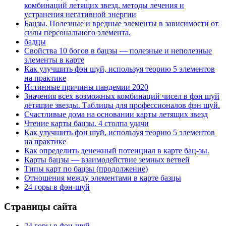
комбинаций летящих звезд, методы лечения и
устранения негативной энергии
Бацзы. Полезные и вредные элементы в зависимости от
силы персонального элемента.
бадцы
Свойства 10 богов в бацзы — полезные и неполезные
элементы в карте
Как улучшить фэн шуй, используя теорию 5 элементов
на практике
Истинные причины пандемии 2020
Значения всех возможных комбинаций чисел в фэн шуй
летящие звезды. Таблицы для профессионалов фэн шуй.
Счастливые дома на основании карты летящих звезд
Чтение карты бацзы. 4 столпа удачи
Как улучшить фэн шуй, используя теорию 5 элементов
на практике
Как определить денежный потенциал в карте бац-зы.
Карты бацзы — взаимодействие земных ветвей
Типы карт по бацзы (продолжение)
Отношения между элементами в карте базцы
24 горы в фэн-шуй
Страницы сайта
24 горы в фэн-шуй