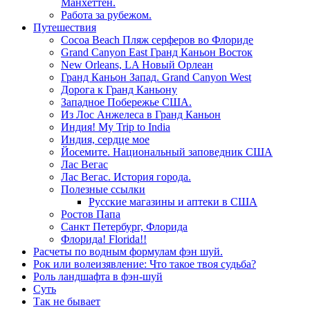
Манхеттен.
Работа за рубежом.
Путешествия
Cocoa Beach Пляж серферов во Флориде
Grand Canyon East Гранд Каньон Восток
New Orleans, LA Новый Орлеан
Гранд Каньон Запад. Grand Canyon West
Дорога к Гранд Каньону
Западное Побережье США.
Из Лос Анжелеса в Гранд Каньон
Индия! My Trip to India
Индия, сердце мое
Йосемите. Национальный заповедник США
Лас Вегас
Лас Вегас. История города.
Полезные ссылки
Русские магазины и аптеки в США
Ростов Папа
Санкт Петербург, Флорида
Флорида! Florida!!
Расчеты по водным формулам фэн шуй.
Рок или волеизявление: Что такое твоя судьба?
Роль ландшафта в фэн-шуй
Суть
Так не бывает