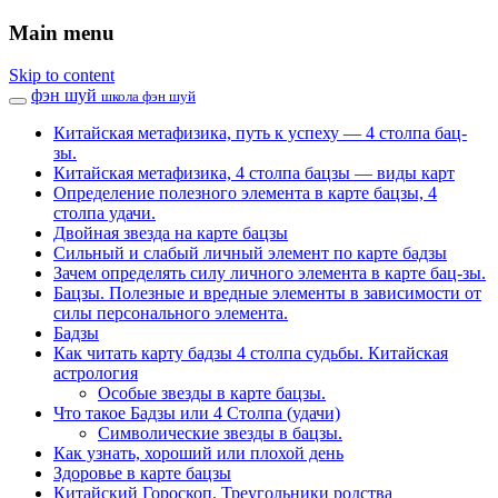
Main menu
Skip to content
фэн шуй
школа фэн шуй
Китайская метафизика, путь к успеху — 4 столпа бац-
зы.
Китайская метафизика, 4 столпа бацзы — виды карт
Определение полезного элемента в карте бацзы, 4
столпа удачи.
Двойная звезда на карте бацзы
Сильный и слабый личный элемент по карте бадзы
Зачем определять силу личного элемента в карте бац-зы.
Бацзы. Полезные и вредные элементы в зависимости от
силы персонального элемента.
Бадзы
Как читать карту бадзы 4 столпа судьбы. Китайская
астрология
Особые звезды в карте бацзы.
Что такое Бадзы или 4 Столпа (удачи)
Символические звезды в бацзы.
Как узнать, хороший или плохой день
Здоровье в карте бацзы
Китайский Гороскоп. Треугольники родства