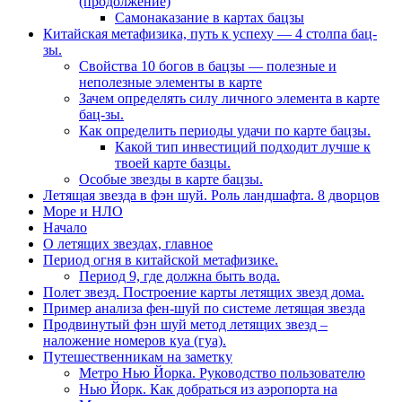
(продолжение)
Самонаказание в картах бацзы
Китайская метафизика, путь к успеху — 4 столпа бац-
зы.
Свойства 10 богов в бацзы — полезные и
неполезные элементы в карте
Зачем определять силу личного элемента в карте
бац-зы.
Как определить периоды удачи по карте бацзы.
Какой тип инвестиций подходит лучше к
твоей карте базцы.
Особые звезды в карте бацзы.
Летящая звезда в фэн шуй. Роль ландшафта. 8 дворцов
Море и НЛО
Начало
О летящих звездах, главное
Период огня в китайской метафизике.
Период 9, где должна быть вода.
Полет звезд. Построение карты летящих звезд дома.
Пример анализа фен-шуй по системе летящая звезда
Продвинутый фэн шуй метод летящих звезд –
наложение номеров куа (гуа).
Путешественникам на заметку
Метро Нью Йорка. Руководство пользователю
Нью Йорк. Как добраться из аэропорта на