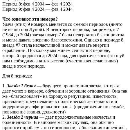
Период 8: фев 4 2004 — фев 4 2024
Период 9: фев 4 2024 — фев 4 2044
Что означают эти номера?
Удача (этих) 9 номеров меняется со сменой периодов (ничто
не вечно под Луной). В некоторых периода, например, в 7
(1984 до 2004) звезда номер 7 была невероятно благоприятна
и могла давать энергию благосостояния. Однако в периоде 8,
звезда #7 стала несчастливой и может давать энергии
ограблений. Поскольку мы живем сейчас в 8 периоде,
который продлится до 2024 года, для практического фэн шуй
нам необходимо знать качество (счастливая/несчастливая)
звезд в этом периоде.
Для 8 периода:
1.
Звезда 1 белая
— будущего процветания звезда, которая
дает успех в карьере, обучении и хорошие отношения. Она так
же «благословляет» на хорошую репутацию, известность,
признание, преуспевание в политической деятельности и
модернизация официального ранга (продвижение по службе,
повышение звания, должности)
2.
Звезда
2 черная
— дает продолжительные несчастья и
болезненность. В наиболее мягких случаях, она обычно
приносит проблемы по гинекологии, заболевания кишечника,