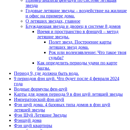
Пример анализа фен-шуй по системе летящая
звезда
Годовые летящие звезды – воздействие на жилище
и офис на примере дома.
О летящих звездах, главное
Блуждающая звезда и дворец в системе 8 домов
Время и пространство в фэншуй – метод
летящие звезды.
Полет звезд. Построение карты
летящих звезд дома.
Рок или волеизявление: Что такое твоя
судьба?
Как определить периоды удачи по карте
бацзы.
Период 9, где должна быть вода.
9 периодов фэн шуй. Что будет после 4 февраля 2024
года
Водные формулы фен-шуй
Карты для домов периода 9 в фэн шуй летящей звезды
Императорский фэн-шуй
Фэн шуй дома. 4 базовых типа домов в фэн шуй
летящей звезды
Фэн Шуй Летящие Звезды
Фэншуй дома
Фэн шуй квартиры