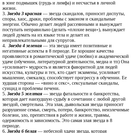
в зоне подмышек (грудь и лимфа) и несчастья в личной
жизни.
3.
Звезда 3 красная
— звезда скандалов, приносит диспуты,
споры, хаос, драки, проблемы с законом и скандальные
энергии. Обычно делает людей рассеянными и вынуждает
поступать неправильно (делать «плохие вещи»), вынуждает
людей думать на их языке тела и делает их
непривлекательными для супругов.
4.
Звезда
4 зеленая
— эта звезда имеет позитивные и
негативные аспекты в 8 периоде. Ее хорошие качества
проявляются в романтической удаче (любви) и академической
удаче (обучении, литературной деятельности, медиа и тп) Она
«усиливает» мудрость и является фаворитной для людей
искусства, культуры и тех, кто сдает экзамены, усиливает
мышление, смекалку, способствует прогрессу в обучении. Ее
худшая сторона — «вино и секс», сексуальные скандалы,
суицид и проблемы печени.
5.
Звезда
5 желтая
— звезда фатальности и банкротства,
которая дает наихудшую судьбу в сочетании с любой другой
звездой, смертельна. Эта злая, дьявольская звезда приносит
разрушение семьи, смерть, потери, банкротство, неизлечимые
болезни, зло, препятствия в работе и жизни, травмы,
одержимость и зависимость. Это самая злая звезда в 8
периоде.
6.
Звезда 6 белая
— небесной удачи звезда, которая