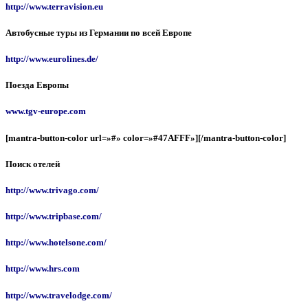
http://www.terravision.eu
Автобусные туры из Германии по всей Европе
http://www.eurolines.de/
Поезда Европы
www.tgv-europe.com
[mantra-button-color url=»#» color=»#47AFFF»][/mantra-button-color]
Поиск отелей
http://www.trivago.com/
http://www.tripbase.com/
http://www.hotelsone.com/
http://www.hrs.com
http://www.travelodge.com/