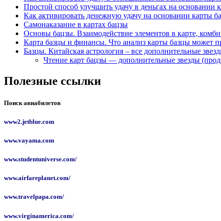
Простой способ улучшить удачу в деньгах на основании 
Как активировать денежную удачу на основании карты б
Самонаказание в картах бацзы
Основы бацзы. Взаимодействие элементов в карте, комби
Карта базцы и финансы. Что анализ карты базцы может п
Базцы. Китайская астрология – все дополнительные звез
Чтение карт бацзы — дополнительные звезды (про
Полезные ссылки
Поиск авиабилетов
www2.jetblue.com
www.vayama.com
www.studentuniverse.com/
www.airfareplanet.com/
www.travelpapa.com/
www.virginamerica.com/