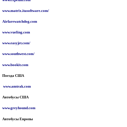
www.matrix.itasoftware.com/
Airfarewatchdog.com
www.vueling.com
www.easyjet.com/
www.southwest.com/
www.bookit.com
Поезда США
www.amtrak.com
Автобусы США
www.greyhound.com
Автобусы Европы