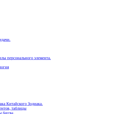
удачи.
илы персонального элемента.
логия
ака Китайского Зодиака.
ентов, таблицы
ы бацзы.