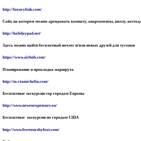
http://luxurylink.com/
Сайт, на котором можно арендовать комнату, апартаменты, виллу, коттед
http://holidaypad.net/
Здесь можно найти бесплатный ночлег и/или новых друзей для тусовки
https://www.airbnb.com/
Планирование и прокладка маршрута
http://m.viamichelin.com/
Бесплатные экскурсии гор городам Европы
http://www.neweuropetours.eu/
Бесплатные экскурсии по городам США
http://www.freetoursbyfoot.com/