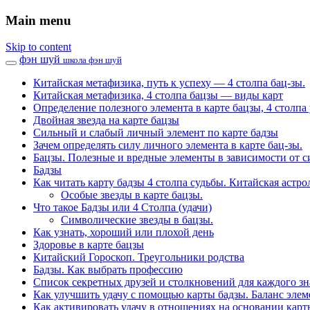
Main menu
Skip to content
фэн шуй
школа фэн шуй
Китайская метафизика, путь к успеху — 4 столпа бац-зы.
Китайская метафизика, 4 столпа бацзы — виды карт
Определение полезного элемента в карте бацзы, 4 столпа 
Двойная звезда на карте бацзы
Сильный и слабый личный элемент по карте бадзы
Зачем определять силу личного элемента в карте бац-зы.
Бацзы. Полезные и вредные элементы в зависимости от с
Бадзы
Как читать карту бадзы 4 столпа судьбы. Китайская астро
Особые звезды в карте бацзы.
Что такое Бадзы или 4 Столпа (удачи)
Символические звезды в бацзы.
Как узнать, хороший или плохой день
Здоровье в карте бацзы
Китайский Гороскоп. Треугольники родства
Бадзы. Как выбрать профессию
Список секретных друзей и cтолкновений для каждого зн
Как улучшить удачу с помощью карты бадзы. Баланс элем
Как активировать удачу в отношениях на основании карт