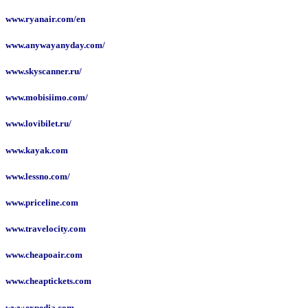
www.ryanair.com/en
www.anywayanyday.com/
www.skyscanner.ru/
www.mobisiimo.com/
www.lovibilet.ru/
www.kayak.com
www.lessno.com/
www.priceline.com
www.travelocity.com
www.cheapoair.com
www.cheaptickets.com
www.expedia.com