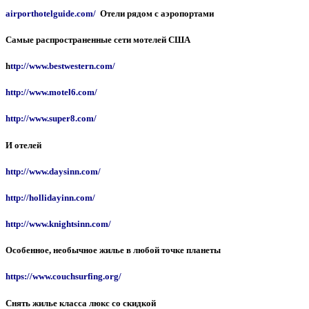
airporthotelguide.com/
Отели рядом с аэропортами
Самые распространенные сети мотелей США
h
ttp://www.bestwestern.com/
http://www.motel6.com/
http://www.super8.com/
И отелей
http://www.daysinn.com/
http://hollidayinn.com/
http://www.knightsinn.com/
Особенное, необычное жилье в любой точке планеты
https://www.couchsurfing.org/
Снять жилье класса люкс со скидкой