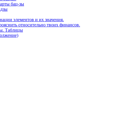
карты бац-зы
адзы
нации элементов и их значения.
рояснить относительно твоих финансов.
ды. Таблицы
должение)