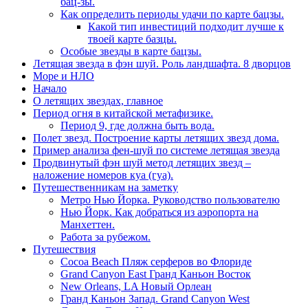
бац-зы.
Как определить периоды удачи по карте бацзы.
Какой тип инвестиций подходит лучше к
твоей карте базцы.
Особые звезды в карте бацзы.
Летящая звезда в фэн шуй. Роль ландшафта. 8 дворцов
Море и НЛО
Начало
О летящих звездах, главное
Период огня в китайской метафизике.
Период 9, где должна быть вода.
Полет звезд. Построение карты летящих звезд дома.
Пример анализа фен-шуй по системе летящая звезда
Продвинутый фэн шуй метод летящих звезд –
наложение номеров куа (гуа).
Путешественникам на заметку
Метро Нью Йорка. Руководство пользователю
Нью Йорк. Как добраться из аэропорта на
Манхеттен.
Работа за рубежом.
Путешествия
Cocoa Beach Пляж серферов во Флориде
Grand Canyon East Гранд Каньон Восток
New Orleans, LA Новый Орлеан
Гранд Каньон Запад. Grand Canyon West