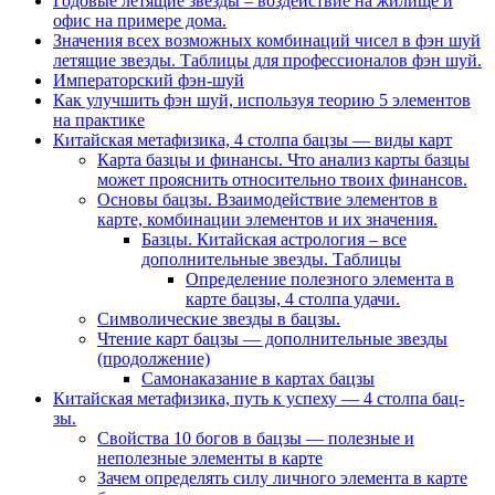
Годовые летящие звезды – воздействие на жилище и
офис на примере дома.
Значения всех возможных комбинаций чисел в фэн шуй
летящие звезды. Таблицы для профессионалов фэн шуй.
Императорский фэн-шуй
Как улучшить фэн шуй, используя теорию 5 элементов
на практике
Китайская метафизика, 4 столпа бацзы — виды карт
Карта базцы и финансы. Что анализ карты базцы
может прояснить относительно твоих финансов.
Основы бацзы. Взаимодействие элементов в
карте, комбинации элементов и их значения.
Базцы. Китайская астрология – все
дополнительные звезды. Таблицы
Определение полезного элемента в
карте бацзы, 4 столпа удачи.
Символические звезды в бацзы.
Чтение карт бацзы — дополнительные звезды
(продолжение)
Самонаказание в картах бацзы
Китайская метафизика, путь к успеху — 4 столпа бац-
зы.
Свойства 10 богов в бацзы — полезные и
неполезные элементы в карте
Зачем определять силу личного элемента в карте