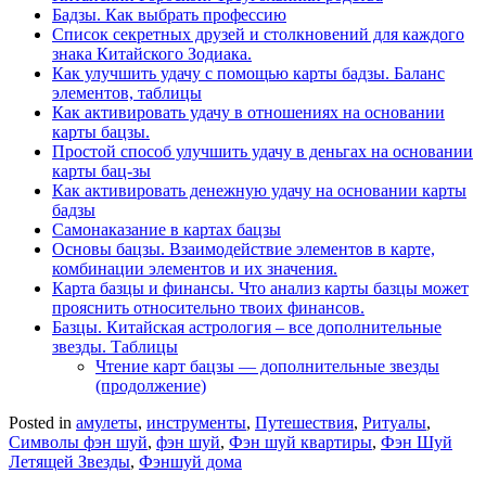
Бадзы. Как выбрать профессию
Список секретных друзей и cтолкновений для каждого
знака Китайского Зодиака.
Как улучшить удачу с помощью карты бадзы. Баланс
элементов, таблицы
Как активировать удачу в отношениях на основании
карты бацзы.
Простой способ улучшить удачу в деньгах на основании
карты бац-зы
Как активировать денежную удачу на основании карты
бадзы
Самонаказание в картах бацзы
Основы бацзы. Взаимодействие элементов в карте,
комбинации элементов и их значения.
Карта базцы и финансы. Что анализ карты базцы может
прояснить относительно твоих финансов.
Базцы. Китайская астрология – все дополнительные
звезды. Таблицы
Чтение карт бацзы — дополнительные звезды
(продолжение)
Posted in
амулеты
,
инструменты
,
Путешествия
,
Ритуалы
,
Символы фэн шуй
,
фэн шуй
,
Фэн шуй квартиры
,
Фэн Шуй
Летящей Звезды
,
Фэншуй дома