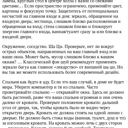
лампы, круглый стол в центре холла с вазой со свежими
цветами… Если пространство ограничено, применяйте цвет,
картины и фокусную точку. Защититесь от потенциальных
несчастий на главном входе в дом: зеркало, обращенное на
входную дверь; лестница, слишком близко расположенная и
обращенная на вход; стена слишком близко и блокирует
энергию главного входа, ванная/туалет сразу за или близко к
входной двери.
Окружение, соседство. Ша Ци. Проверьте, нет ли вокруг
острых объектов, направленных на ваш главный вход или
ваши окна. Может быть, мусор слишком близко к вашим
окнам? … Классический фэн шуй рекомендует применять
зеркало багуа как главное «лекарство» от внешней ша ци. Но
вы так же можете использовать более современный дизайн.
Спальня как будто в аду. Если это ваш случай, в доме не будет
мира. Уберите компьютер и тв из спальни. Часто
проветривайте спальню — открывайте окна. Здесь не должно
быть растений, разве что ваша спальня огромная и они очень
далеко от кровати. Проверьте положение кровати: дальний
угол от двери, так, чтобы кровать было не видно через
открытую дверь. Кровать не должна стоять на одной линии с
дверью. Не должно быть стока воды (ванная, туалет, душ и тп)
за изголовьем кровати. На кровать можно лечь с двух сторон