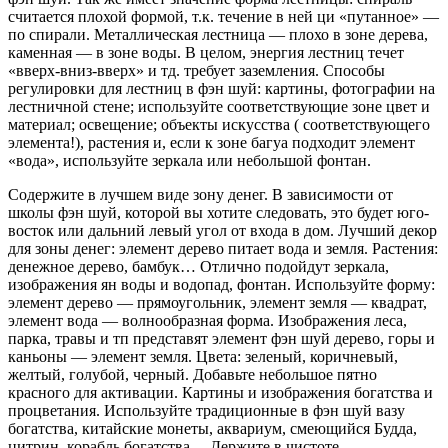
считается плохой формой, т.к. течение в ней ци «путанное» —
по спирали. Металлическая лестница — плохо в зоне дерева,
каменная — в зоне воды. В целом, энергия лестниц течет
«вверх-вниз-вверх» и тд. требует заземления. Способы
регулировки для лестниц в фэн шуй: картины, фотографии на
лестничной стене; используйте соответствующие зоне цвет и
материал; освещение; объекты искусства ( соответствующего
элемента!), растения и, если к зоне багуа подходит элемент
«вода», используйте зеркала или небольшой фонтан.
Содержите в лучшем виде зону денег. В зависимости от
школы фэн шуй, которой вы хотите следовать, это будет юго-
восток или дальний левый угол от входа в дом. Лучший декор
для зоны денег: элемент дерево питает вода и земля. Растения:
денежное дерево, бамбук… Отлично подойдут зеркала,
изображения ян воды и водопад, фонтан. Используйте форму:
элемент дерево — прямоугольник, элемент земля — квадрат,
элемент вода — волнообразная форма. Изображения леса,
парка, травы и тп представят элемент фэн шуй дерево, горы и
каньоны — элемент земля. Цвета: зеленый, коричневый,
желтый, голубой, черный. Добавьте небольшое пятно
красного для активации. Картины и изображения богатства и
процветания. Используйте традиционные в фэн шуй вазу
богатства, китайские монеты, аквариум, смеющийся Будда,
цитрин, корабль богатства… Держите в чистоте.