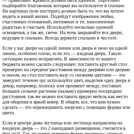
— правильно. Кровать должна быть удобной. Тщательно
подбирайте благовония, которые вы используете в спальне.
На картинах (или постерах) должно быть то, что вы хотите
видеть в вашей жизни. Подойдут изображения любви,
счастливых отношений, интимные и тп, наполненные
радостью и счастьем. Используйте несколько уровней
освещения, а так же, свечи. На ночь закрывайте все двери,
ведущие в спальню. Всегда держите спальню в чистоте.
Если у вас двери на одной линии или дверь и окно на одной
линии, особенно плохо, если это — входная дверь. Такую
ситуацию нужно исправлять. В зависимости от вашего
бюджета можно сделать следующее: поставить круглый стол
примерно на середине расстояния между дверями или дверью
и окном, на стол поставить вазу со свежими цветами — это
замедлит течение ци; используйте цвет, выделив одну дверь и
декор, например, полоску или орнамент между; поставьте
большое сильное растение (пальму) примерно посередине
расстояния; так же можно поставить яркую мебель как место
для общения и яркий ковер. В общем, все, что вам нужно
сделать — это перенаправить энергию с помощью формы или
цвета.
Если в центре дома лестница или лестница направлена на
входную дверь — это 2 наихудших размещения, считается в
фэн шуй. Так же имеет значение форма лестницы: спираль