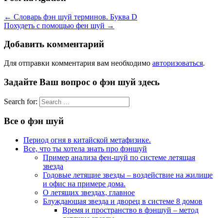
←
Словарь фэн шуй терминов. Буква D
Похудеть с помощью фен шуй
→
Добавить комментарий
Для отправки комментария вам необходимо
авторизоваться
.
Задайте Ваш вопрос о фэн шуй здесь
Search for:
Все о фэн шуй
Период огня в китайской метафизике.
Все, что ты хотела знать про фэншуй
Пример анализа фен-шуй по системе летящая
звезда
Годовые летящие звезды – воздействие на жилище
и офис на примере дома.
О летящих звездах, главное
Блуждающая звезда и дворец в системе 8 домов
Время и пространство в фэншуй – метод