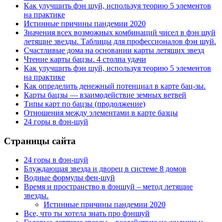
Как улучшить фэн шуй, используя теорию 5 элементов
на практике
Истинные причины пандемии 2020
Значения всех возможных комбинаций чисел в фэн шуй
летящие звезды. Таблицы для профессионалов фэн шуй.
Счастливые дома на основании карты летящих звезд
Чтение карты бацзы. 4 столпа удачи
Как улучшить фэн шуй, используя теорию 5 элементов
на практике
Как определить денежный потенциал в карте бац-зы.
Карты бацзы — взаимодействие земных ветвей
Типы карт по бацзы (продолжение)
Отношения между элементами в карте базцы
24 горы в фэн-шуй
Страницы сайта
24 горы в фэн-шуй
Блуждающая звезда и дворец в системе 8 домов
Водные формулы фен-шуй
Время и пространство в фэншуй – метод летящие
звезды.
Истинные причины пандемии 2020
Все, что ты хотела знать про фэншуй