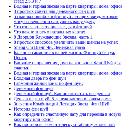
звезд 2,5,3 и 7
Водная и горная звезда на карте квартиры, дома, офиса
3 простых совета для денежного фэн шуй
5 главных ошибок в фэн шуй летящих звезд, которые
могут совершенно разрушить вашу удачу.
Что означают летящие звезды в фэншуй
Что важно знать о натальных картах
8 Дворцов Блуждающие Звезды, часть 1.
8 простых способов увеличить ваши шансы на успех
Sheng Chi Шенг Чи. Денежная удача
Баланс и гармония в вашей жизни. Фэн шуй ба гуа.
Центр.
Влияние направления дома на жильцов. Фэн Шуй для
счастья.
Водная и горная звезда на карте квартиры, дома, офиса
Входная дверь по фэн шуй
Гармония жилой зоны по фэн шуй.
Денежный фэн шуй
Денежный фэншуй. Как не потратить все деньги
Деньги в фэн шуй. 5 денежных зон в вашем доме.
Значения Комбинаций Летящих Звезд. Фэн Шуй.
История фэн шуй
Как определить счастливую дату для переезда в новую
квартиру или офис?
Как построить геомантическую таблицу жилья или