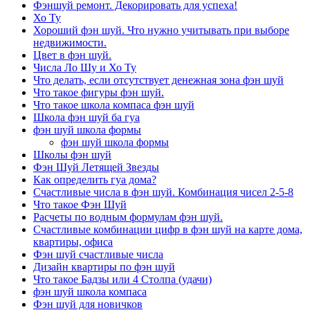
Фэншуй ремонт. Декорировать для успеха!
Хо Ту
Хороший фэн шуй. Что нужно учитывать при выборе
недвижимости.
Цвет в фэн шуй.
Числа Ло Шу и Хо Ту
Что делать, если отсутствует денежная зона фэн шуй
Что такое фигуры фэн шуй.
Что такое школа компаса фэн шуй
Школа фэн шуй ба гуа
фэн шуй школа формы
фэн шуй школа формы
Школы фэн шуй
Фэн Шуй Летящей Звезды
Как определить гуа дома?
Счастливые числа в фэн шуй. Комбинация чисел 2-5-8
Что такое Фэн Шуй
Расчеты по водным формулам фэн шуй.
Счастливые комбинации цифр в фэн шуй на карте дома,
квартиры, офиса
Фэн шуй счастливые числа
Дизайн квартиры по фэн шуй
Что такое Бадзы или 4 Столпа (удачи)
фэн шуй школа компаса
Фэн шуй для новичков