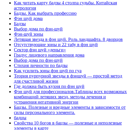
Как читать карту бадзы 4 столпа судьбы. Китайская
астрология
Бадзы. Как выбрать профессию
Фэн шуй дома
Бадзы
Выбор дома по фэн-шуй
Фэн-шуй зоны
Летящая звезда в фэн шуй. Роль ландшафта. 8 дворцов
Отсутствующие зоны и 22 табу в фэн шуй
Сектор фэн шуй «деньги»
Градус лицевого направления дома
Выбор дома по фэн-шуй
Стихия личности по бадзы
Как усилить зоны фэн шуй по гуа
Теория пурпурной звезды в фэншуй — простой метод
для счастливой жизни
Где должна быть кухня по фэн шуй
Фэн шуй для профессионалов.Таблицы всех возможных
комбинаций летящих звезд, методы лечения и
устранения негативной энергии
Бацзы. Полезные и вредные элементы в зависимости от
силы персонального элемента.
бадцы
Свойства 10 богов в бацзы — полезные и неполезные
элементы в карте