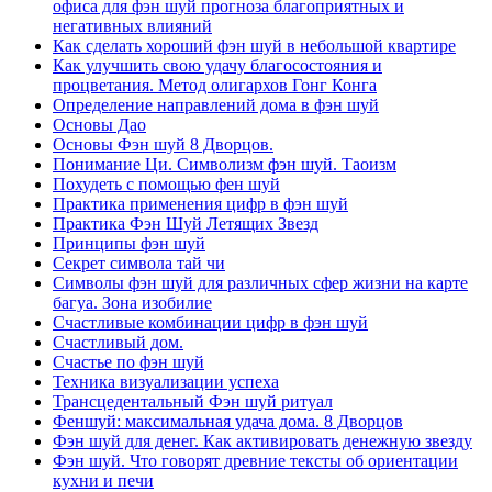
офиса для фэн шуй прогноза благоприятных и
негативных влияний
Как сделать хороший фэн шуй в небольшой квартире
Как улучшить свою удачу благосостояния и
процветания. Метод олигархов Гонг Конга
Определение направлений дома в фэн шуй
Основы Дао
Основы Фэн шуй 8 Дворцов.
Понимание Ци. Символизм фэн шуй. Таоизм
Похудеть с помощью фен шуй
Практика применения цифр в фэн шуй
Практика Фэн Шуй Летящих Звезд
Принципы фэн шуй
Секрет символа тай чи
Символы фэн шуй для различных сфер жизни на карте
багуа. Зона изобилие
Счастливые комбинации цифр в фэн шуй
Счастливый дом.
Счастье по фэн шуй
Техника визуализации успеха
Трансцедентальный Фэн шуй ритуал
Феншуй: максимальная удача дома. 8 Дворцов
Фэн шуй для денег. Как активировать денежную звезду
Фэн шуй. Что говорят древние тексты об ориентации
кухни и печи