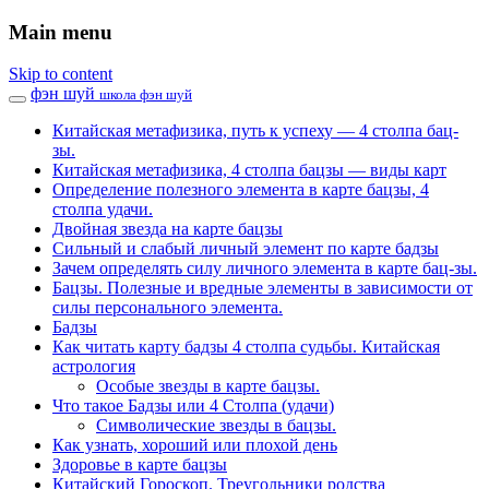
Main menu
Skip to content
фэн шуй
школа фэн шуй
Китайская метафизика, путь к успеху — 4 столпа бац-
зы.
Китайская метафизика, 4 столпа бацзы — виды карт
Определение полезного элемента в карте бацзы, 4
столпа удачи.
Двойная звезда на карте бацзы
Сильный и слабый личный элемент по карте бадзы
Зачем определять силу личного элемента в карте бац-зы.
Бацзы. Полезные и вредные элементы в зависимости от
силы персонального элемента.
Бадзы
Как читать карту бадзы 4 столпа судьбы. Китайская
астрология
Особые звезды в карте бацзы.
Что такое Бадзы или 4 Столпа (удачи)
Символические звезды в бацзы.
Как узнать, хороший или плохой день
Здоровье в карте бацзы
Китайский Гороскоп. Треугольники родства