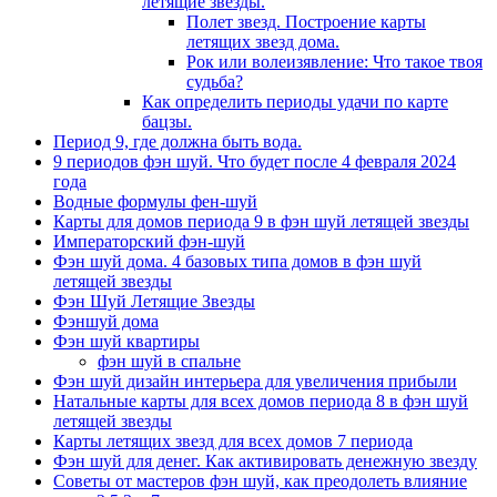
летящие звезды.
Полет звезд. Построение карты
летящих звезд дома.
Рок или волеизявление: Что такое твоя
судьба?
Как определить периоды удачи по карте
бацзы.
Период 9, где должна быть вода.
9 периодов фэн шуй. Что будет после 4 февраля 2024
года
Водные формулы фен-шуй
Карты для домов периода 9 в фэн шуй летящей звезды
Императорский фэн-шуй
Фэн шуй дома. 4 базовых типа домов в фэн шуй
летящей звезды
Фэн Шуй Летящие Звезды
Фэншуй дома
Фэн шуй квартиры
фэн шуй в спальне
Фэн шуй дизайн интерьера для увеличения прибыли
Натальные карты для всех домов периода 8 в фэн шуй
летящей звезды
Карты летящих звезд для всех домов 7 периода
Фэн шуй для денег. Как активировать денежную звезду
Советы от мастеров фэн шуй, как преодолеть влияние