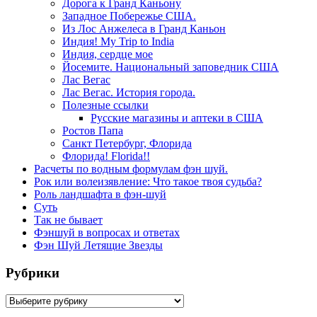
Дорога к Гранд Каньону
Западное Побережье США.
Из Лос Анжелеса в Гранд Каньон
Индия! My Trip to India
Индия, сердце мое
Йосемите. Национальный заповедник США
Лас Вегас
Лас Вегас. История города.
Полезные ссылки
Русские магазины и аптеки в США
Ростов Папа
Санкт Петербург, Флорида
Флорида! Florida!!
Расчеты по водным формулам фэн шуй.
Рок или волеизявление: Что такое твоя судьба?
Роль ландшафта в фэн-шуй
Суть
Так не бывает
Фэншуй в вопросах и ответах
Фэн Шуй Летящие Звезды
Рубрики
Рубрики