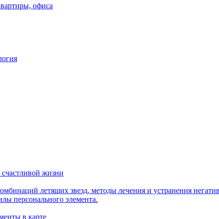
квартиры, офиса
логия
 счастливой жизни
мбинаций летящих звезд, методы лечения и устранения негати
илы персонального элемента.
менты в карте