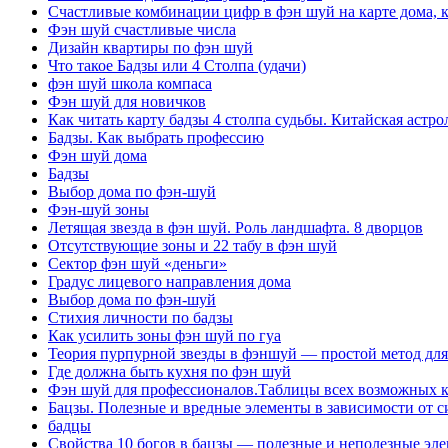
Счастливые комбинации цифр в фэн шуй на карте дома, 
Фэн шуй счастливые числа
Дизайн квартиры по фэн шуй
Что такое Бадзы или 4 Столпа (удачи)
фэн шуй школа компаса
Фэн шуй для новичков
Как читать карту бадзы 4 столпа судьбы. Китайская астро
Бадзы. Как выбрать профессию
Фэн шуй дома
Бадзы
Выбор дома по фэн-шуй
Фэн-шуй зоны
Летящая звезда в фэн шуй. Роль ландшафта. 8 дворцов
Отсутствующие зоны и 22 табу в фэн шуй
Сектор фэн шуй «деньги»
Градус лицевого направления дома
Выбор дома по фэн-шуй
Стихия личности по бадзы
Как усилить зоны фэн шуй по гуа
Теория пурпурной звезды в фэншуй — простой метод для
Где должна быть кухня по фэн шуй
Фэн шуй для профессионалов.Таблицы всех возможных ко
Бацзы. Полезные и вредные элементы в зависимости от с
бадцы
Свойства 10 богов в бацзы — полезные и неполезные эле