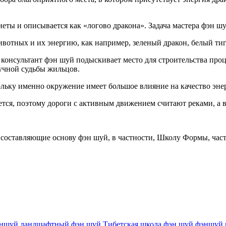
ты и описывается как «логово дракона». Задача мастера фэн шу
тных и их энергию, как например, зеленый дракон, белый тигр
 консультант фэн шуй подыскивает место для строительства про
учной судьбы жильцов.
льку именно окружение имеет большое влияние на качество энер
ется, поэтому дороги с активным движением считают реками, а 
 составляющие основу фэн шуй, в частности, Школу Формы, ча
эншуй
ландшафтный фэн шуй
Тибетская школа фэн шуй
фэншуй