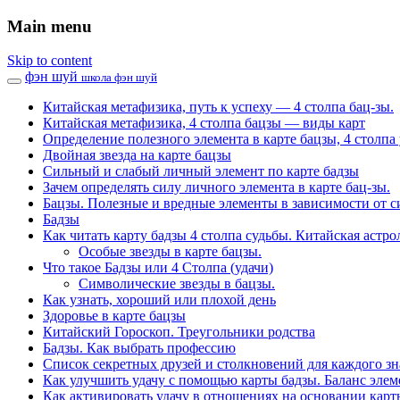
Main menu
Skip to content
фэн шуй
школа фэн шуй
Китайская метафизика, путь к успеху — 4 столпа бац-зы.
Китайская метафизика, 4 столпа бацзы — виды карт
Определение полезного элемента в карте бацзы, 4 столпа 
Двойная звезда на карте бацзы
Сильный и слабый личный элемент по карте бадзы
Зачем определять силу личного элемента в карте бац-зы.
Бацзы. Полезные и вредные элементы в зависимости от с
Бадзы
Как читать карту бадзы 4 столпа судьбы. Китайская астро
Особые звезды в карте бацзы.
Что такое Бадзы или 4 Столпа (удачи)
Символические звезды в бацзы.
Как узнать, хороший или плохой день
Здоровье в карте бацзы
Китайский Гороскоп. Треугольники родства
Бадзы. Как выбрать профессию
Список секретных друзей и cтолкновений для каждого зн
Как улучшить удачу с помощью карты бадзы. Баланс элем
Как активировать удачу в отношениях на основании карт