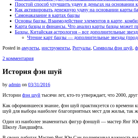
Простой способ улучшить удачу в деньгах на основании 
Как активировать денежную удачу на основании карты б
Самонаказание в картах бацзы
Основы бацзы. Взаимодействие элементов в карте, комби
Карта базцы и финансы. Что анализ карты базцы может п
Базцы. Китайская астрология – все дополнительные звез
Чтение карт бацзы — дополнительные звезды (про
Posted in
амулеты
,
инструменты
,
Ритуалы
,
Символы фэн шуй
,
ф
2 комментария
История фэн шуй
by
admin
on
03/31/2016
Истории
фэн шуй
тысячи лет, кто-то утверждает, что 2000, дру
Как оформившееся знание, фэн шуй практикуется со времени к
шуй для выбора наиболее благоприятных мест для жилья, так ж
Один из наиболее знаменитых фигур фэншуй — мастер Янг Юн С
Школу Ландшафта.
В своих работах Мастер Янг Юн Сан подчеркивал важность выбо