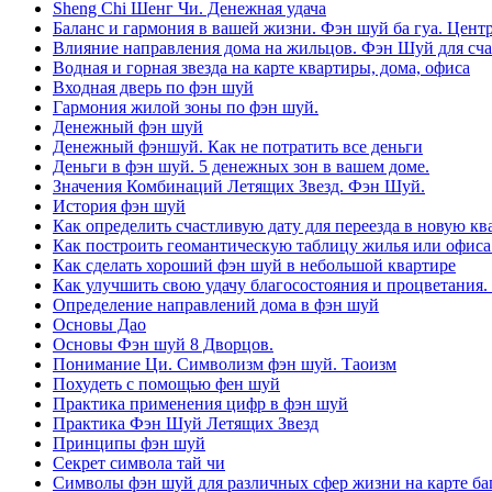
Sheng Chi Шенг Чи. Денежная удача
Баланс и гармония в вашей жизни. Фэн шуй ба гуа. Центр
Влияние направления дома на жильцов. Фэн Шуй для сча
Водная и горная звезда на карте квартиры, дома, офиса
Входная дверь по фэн шуй
Гармония жилой зоны по фэн шуй.
Денежный фэн шуй
Денежный фэншуй. Как не потратить все деньги
Деньги в фэн шуй. 5 денежных зон в вашем доме.
Значения Комбинаций Летящих Звезд. Фэн Шуй.
История фэн шуй
Как определить счастливую дату для переезда в новую кв
Как построить геомантическую таблицу жилья или офиса
Как сделать хороший фэн шуй в небольшой квартире
Как улучшить свою удачу благосостояния и процветания.
Определение направлений дома в фэн шуй
Основы Дао
Основы Фэн шуй 8 Дворцов.
Понимание Ци. Символизм фэн шуй. Таоизм
Похудеть с помощью фен шуй
Практика применения цифр в фэн шуй
Практика Фэн Шуй Летящих Звезд
Принципы фэн шуй
Секрет символа тай чи
Символы фэн шуй для различных сфер жизни на карте баг