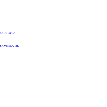
ни и печи
движимости.