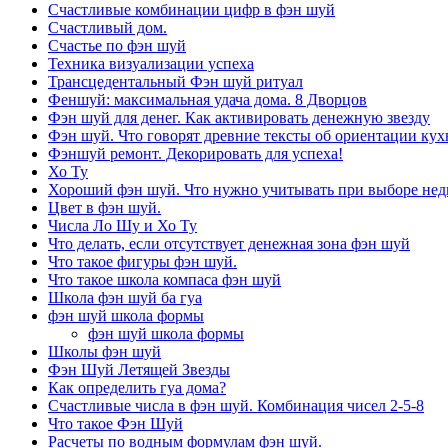
Счастливые комбинации цифр в фэн шуй
Счастливый дом.
Счастье по фэн шуй
Техника визуализации успеха
Трансцедентальный Фэн шуй ритуал
Феншуй: максимальная удача дома. 8 Дворцов
Фэн шуй для денег. Как активировать денежную звезду
Фэн шуй. Что говорят древние тексты об ориентации кух
Фэншуй ремонт. Декорировать для успеха!
Хо Ту
Хороший фэн шуй. Что нужно учитывать при выборе не
Цвет в фэн шуй.
Числа Ло Шу и Хо Ту
Что делать, если отсутствует денежная зона фэн шуй
Что такое фигуры фэн шуй.
Что такое школа компаса фэн шуй
Школа фэн шуй ба гуа
фэн шуй школа формы
фэн шуй школа формы
Школы фэн шуй
Фэн Шуй Летящей Звезды
Как определить гуа дома?
Счастливые числа в фэн шуй. Комбинация чисел 2-5-8
Что такое Фэн Шуй
Расчеты по водным формулам фэн шуй.