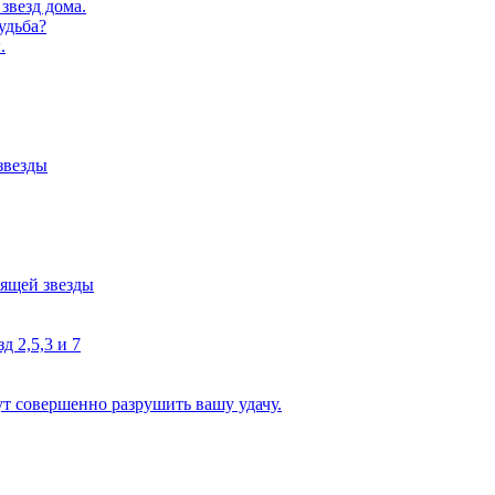
звезд дома.
удьба?
.
звезды
тящей звезды
д 2,5,3 и 7
ут совершенно разрушить вашу удачу.