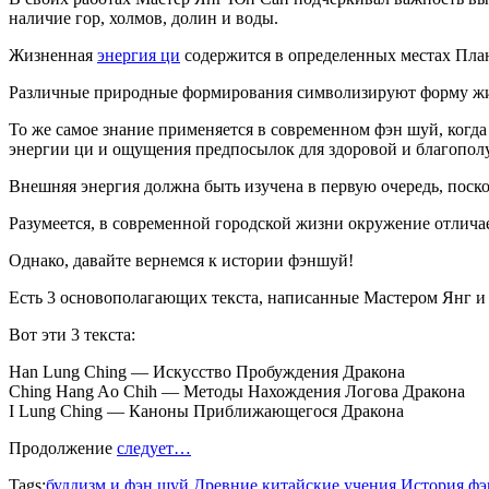
наличие гор, холмов, долин и воды.
Жизненная
энергия ци
содержится в определенных местах Плане
Различные природные формирования символизируют форму живо
То же самое знание применяется в современном фэн шуй, когда
энергии ци и ощущения предпосылок для здоровой и благопол
Внешняя энергия должна быть изучена в первую очередь, поско
Разумеется, в современной городской жизни окружение отлича
Однако, давайте вернемся к истории фэншуй!
Есть 3 основополагающих текста, написанные Мастером Янг и
Вот эти 3 текста:
Han Lung Ching — Искусство Пробуждения Дракона
Ching Hang Ao Chih — Методы Нахождения Логова Дракона
I Lung Ching — Каноны Приближающегося Дракона
Продолжение
следует…
Tags:
буддизм и фэн шуй
Древние китайские учения
История ф