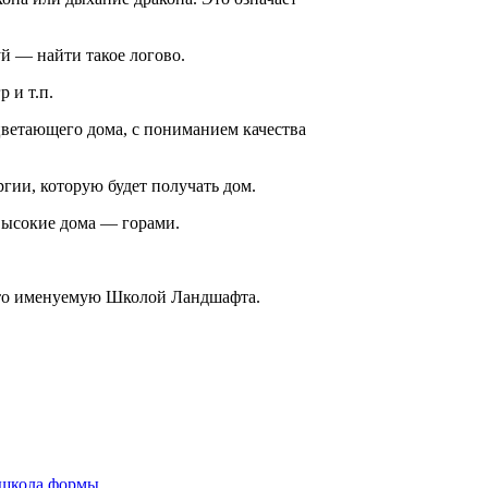
й — найти такое логово.
 и т.п.
цветающего дома, с пониманием качества
гии, которую будет получать дом.
высокие дома — горами.
сто именуемую Школой Ландшафта.
школа формы