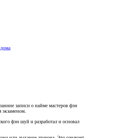
дома
ранние записи о найме мастеров фэн
м экзаменом.
кого фэн шуй и разработал и основал
она или дыхание дракона. Это означает