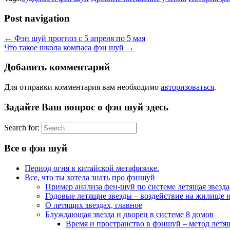
Post navigation
←
Фэн шуй прогноз с 5 апреля по 5 мая
Что такое школа компаса фэн шуй
→
Добавить комментарий
Для отправки комментария вам необходимо
авторизоваться
.
Задайте Ваш вопрос о фэн шуй здесь
Search for:
Все о фэн шуй
Период огня в китайской метафизике.
Все, что ты хотела знать про фэншуй
Пример анализа фен-шуй по системе летящая звезда
Годовые летящие звезды – воздействие на жилище и
О летящих звездах, главное
Блуждающая звезда и дворец в системе 8 домов
Время и пространство в фэншуй – метод летя