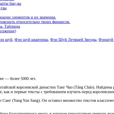
карты бац-зы
адзы
нации элементов и их значения.
рояснить относительно твоих финансов.
ды. Таблицы
должение)
эн шуй
,
Фэн шуй квартиры
,
Фэн Шуй Летящей Звезды
,
Фэншуй 
гие — более 5000 лет.
итайской королевской династии Танг Чао (Táng Cháo). Найдены 
е, как и первые тексты с требованием изучить перед королевски
анг (Yang Yun Sang). Он оставил множество текстов классичес
ра благоприятного места, в котором присутствует энергия драк