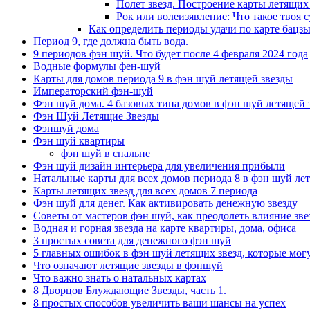
Полет звезд. Построение карты летящих 
Рок или волеизявление: Что такое твоя с
Как определить периоды удачи по карте бацзы
Период 9, где должна быть вода.
9 периодов фэн шуй. Что будет после 4 февраля 2024 года
Водные формулы фен-шуй
Карты для домов периода 9 в фэн шуй летящей звезды
Императорский фэн-шуй
Фэн шуй дома. 4 базовых типа домов в фэн шуй летящей 
Фэн Шуй Летящие Звезды
Фэншуй дома
Фэн шуй квартиры
фэн шуй в спальне
Фэн шуй дизайн интерьера для увеличения прибыли
Натальные карты для всех домов периода 8 в фэн шуй ле
Карты летящих звезд для всех домов 7 периода
Фэн шуй для денег. Как активировать денежную звезду
Советы от мастеров фэн шуй, как преодолеть влияние звез
Водная и горная звезда на карте квартиры, дома, офиса
3 простых совета для денежного фэн шуй
5 главных ошибок в фэн шуй летящих звезд, которые мог
Что означают летящие звезды в фэншуй
Что важно знать о натальных картах
8 Дворцов Блуждающие Звезды, часть 1.
8 простых способов увеличить ваши шансы на успех