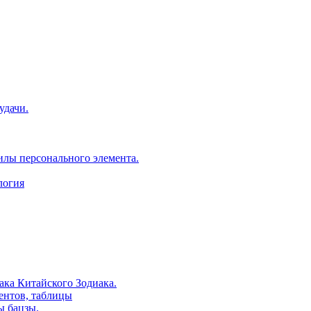
удачи.
илы персонального элемента.
логия
ака Китайского Зодиака.
ентов, таблицы
ы бацзы.