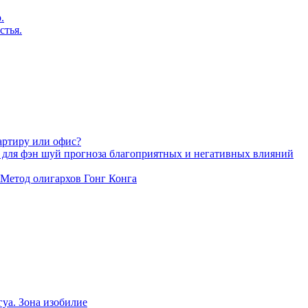
.
стья.
артиру или офис?
 для фэн шуй прогноза благоприятных и негативных влияний
 Метод олигархов Гонг Конга
уа. Зона изобилие