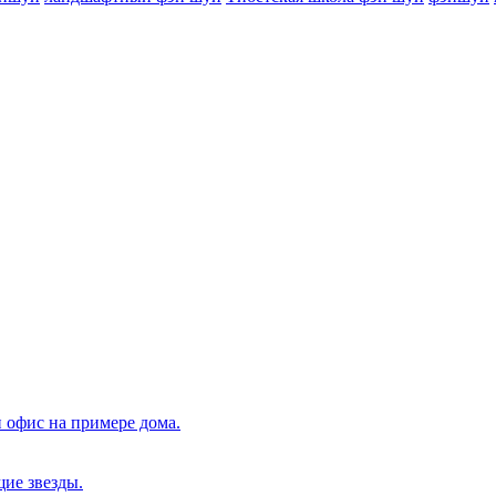
 офис на примере дома.
щие звезды.