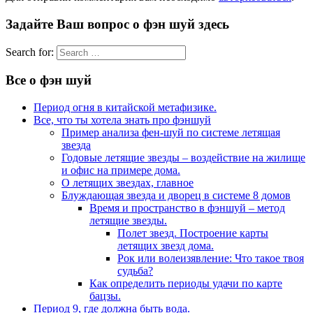
Задайте Ваш вопрос о фэн шуй здесь
Search for:
Все о фэн шуй
Период огня в китайской метафизике.
Все, что ты хотела знать про фэншуй
Пример анализа фен-шуй по системе летящая
звезда
Годовые летящие звезды – воздействие на жилище
и офис на примере дома.
О летящих звездах, главное
Блуждающая звезда и дворец в системе 8 домов
Время и пространство в фэншуй – метод
летящие звезды.
Полет звезд. Построение карты
летящих звезд дома.
Рок или волеизявление: Что такое твоя
судьба?
Как определить периоды удачи по карте
бацзы.
Период 9, где должна быть вода.