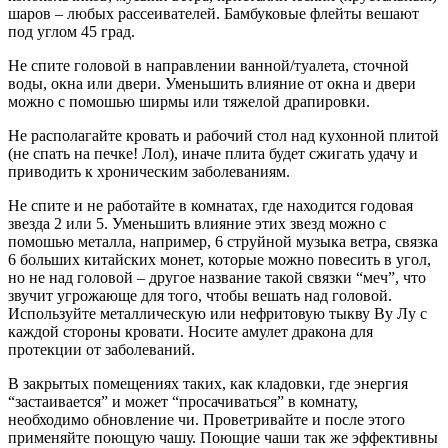
шаров – любых рассеивателей. Бамбуковые флейты вешают
под углом 45 град.
Не спите головой в направлении ванной/туалета, сточной
воды, окна или двери. Уменьшить влияние от окна и двери
можно с помошью ширмы или тяжелой драпировки.
Не располагайте кровать и рабочий стол над кухонной плитой
(не спать на печке! Лол), иначе плита будет сжигать удачу и
приводить к хроническим заболеваниям.
Не спите и не работайте в комнатах, где находится годовая
звезда 2 или 5. Уменьшить влияние этих звезд можно с
помошью металла, например, 6 струйной музыка ветра, связка
6 больших китайских монет, которые можно повесить в угол,
но не над головой – другое название такой связки “меч”, что
звучит угрожающе для того, чтобы вешать над головой.
Используйте металлическую или нефритовую тыкву Ву Лу с
каждой стороны кровати. Носите амулет дракона для
протекции от заболеваний.
В закрытых помещениях таких, как кладовки, где энергия
“застаивается” и может “просачиваться” в комнату,
необходимо обновление чи. Проветривайте и после этого
применяйте поющую чашу. Поющие чаши так же эффективны