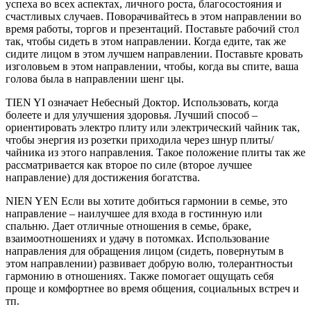
успеха во всех аспектах, личного роста, благосостояния и
счастливых случаев. Поворачивайтесь в этом направлении во
время работы, торгов и презентаций. Поставьте рабочий стол
так, чтобы сидеть в этом направлении. Когда едите, так же
сидите лицом в этом лучшем направлении. Поставьте кровать
изголовьем в этом направлении, чтобы, когда вы спите, ваша
голова была в направлении шенг цы.
TIEN YI означает Небесный Доктор. Использовать, когда
болеете и для улучшения здоровья. Лучший способ –
ориентировать электро плиту или электрический чайник так,
чтобы энергия из розетки приходила через шнур плиты/
чайника из этого направления. Такое положение плиты так же
рассматривается как второе по силе (второе лучшее
направление) для достижения богатства.
NIEN YEN Если вы хотите добиться гармонии в семье, это
направление – наилучшее для входа в гостинную или
спальню. Дает отличные отношения в семье, браке,
взаимоотношениях и удачу в потомках. Использование
направления для обращения лицом (сидеть, повернутым в
этом направлении) развивает добрую волю, толерантностьи
гармонию в отношениях. Также помогает ощущать себя
проще и комфортнее во время общения, социальных встреч и
тп.