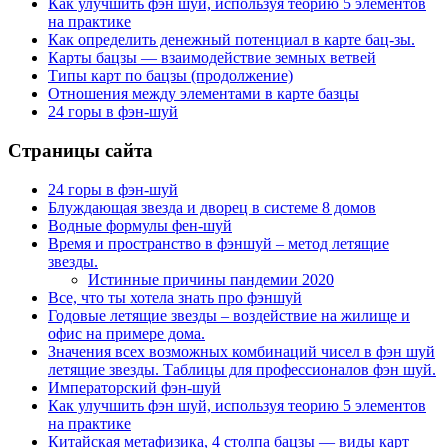
Как улучшить фэн шуй, используя теорию 5 элементов
на практике
Как определить денежный потенциал в карте бац-зы.
Карты бацзы — взаимодействие земных ветвей
Типы карт по бацзы (продолжение)
Отношения между элементами в карте базцы
24 горы в фэн-шуй
Страницы сайта
24 горы в фэн-шуй
Блуждающая звезда и дворец в системе 8 домов
Водные формулы фен-шуй
Время и пространство в фэншуй – метод летящие
звезды.
Истинные причины пандемии 2020
Все, что ты хотела знать про фэншуй
Годовые летящие звезды – воздействие на жилище и
офис на примере дома.
Значения всех возможных комбинаций чисел в фэн шуй
летящие звезды. Таблицы для профессионалов фэн шуй.
Императорский фэн-шуй
Как улучшить фэн шуй, используя теорию 5 элементов
на практике
Китайская метафизика, 4 столпа бацзы — виды карт