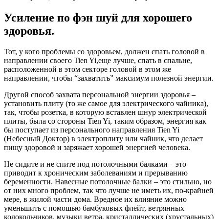
Усиление по фэн шуй для хорошего
здоровья.
Тот, у кого проблемы со здоровьем, должен спать головой в
направлении своего Tien Yi,еще лучше, спать в спальне,
расположенной в этом секторе головой в этом же
направлении, чтобы “захватить” максимум полезной энергии.
Другой способ захвата персональной энергии здоровья –
установить плиту (то же самое для электрического чайника),
так, чтобы розетка, в которую вставлен шнур электрической
плиты, была со стороны Tien Yi, таким образом, энергия как
бы поступает из персонального направления Tien Yi
(Небесный Доктор) в электроплиту или чайник, что делает
пищу здоровой и заряжает хорошей энергией человека.
Не сидите и не спите под потолочными балками – это
приводит к хроническим заболеваниям и прерыванию
беременности. Навесные потолочные балки – это стильно, но
от них много проблем, так что лучше не иметь их, по-крайней
мере, в жилой части дома. Вредное их влияние можно
уменьшить с помошью бамбуковых флейт, ветрянных
колокольчиков, музыки ветра, кристаллических (хрустальных)