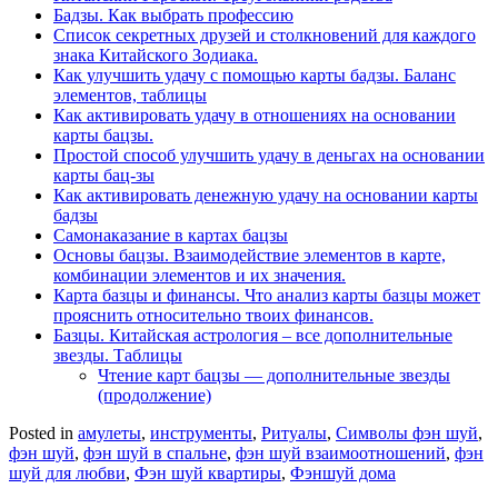
Бадзы. Как выбрать профессию
Список секретных друзей и cтолкновений для каждого
знака Китайского Зодиака.
Как улучшить удачу с помощью карты бадзы. Баланс
элементов, таблицы
Как активировать удачу в отношениях на основании
карты бацзы.
Простой способ улучшить удачу в деньгах на основании
карты бац-зы
Как активировать денежную удачу на основании карты
бадзы
Самонаказание в картах бацзы
Основы бацзы. Взаимодействие элементов в карте,
комбинации элементов и их значения.
Карта базцы и финансы. Что анализ карты базцы может
прояснить относительно твоих финансов.
Базцы. Китайская астрология – все дополнительные
звезды. Таблицы
Чтение карт бацзы — дополнительные звезды
(продолжение)
Posted in
амулеты
,
инструменты
,
Ритуалы
,
Символы фэн шуй
,
фэн шуй
,
фэн шуй в спальне
,
фэн шуй взаимоотношений
,
фэн
шуй для любви
,
Фэн шуй квартиры
,
Фэншуй дома