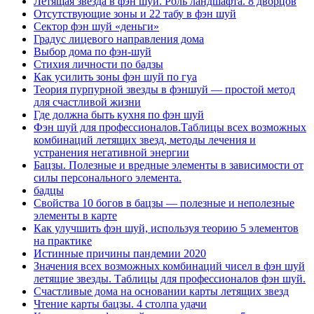
Летящая звезда в фэн шуй. Роль ландшафта. 8 дворцов
Отсутствующие зоны и 22 табу в фэн шуй
Сектор фэн шуй «деньги»
Градус лицевого направления дома
Выбор дома по фэн-шуй
Стихия личности по бадзы
Как усилить зоны фэн шуй по гуа
Теория пурпурной звезды в фэншуй — простой метод
для счастливой жизни
Где должна быть кухня по фэн шуй
Фэн шуй для профессионалов.Таблицы всех возможных
комбинаций летящих звезд, методы лечения и
устранения негативной энергии
Бацзы. Полезные и вредные элементы в зависимости от
силы персонального элемента.
бадцы
Свойства 10 богов в бацзы — полезные и неполезные
элементы в карте
Как улучшить фэн шуй, используя теорию 5 элементов
на практике
Истинные причины пандемии 2020
Значения всех возможных комбинаций чисел в фэн шуй
летящие звезды. Таблицы для профессионалов фэн шуй.
Счастливые дома на основании карты летящих звезд
Чтение карты бацзы. 4 столпа удачи