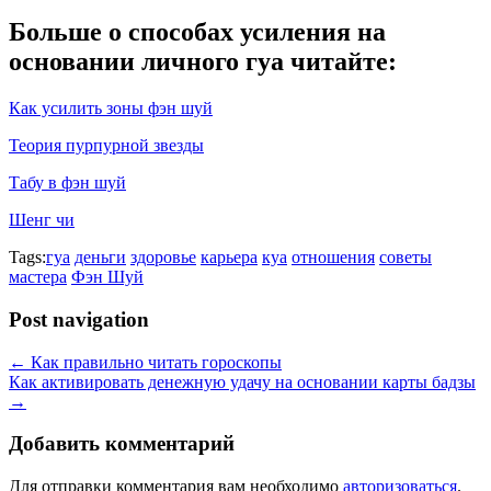
Больше о способах усиления на
основании личного гуа читайте:
Как усилить зоны фэн шуй
Теория пурпурной звезды
Табу в фэн шуй
Шенг чи
Tags:
гуа
деньги
здоровье
карьера
куа
отношения
советы
мастера
Фэн Шуй
Post navigation
←
Как правильно читать гороскопы
Как активировать денежную удачу на основании карты бадзы
→
Добавить комментарий
Для отправки комментария вам необходимо
авторизоваться
.