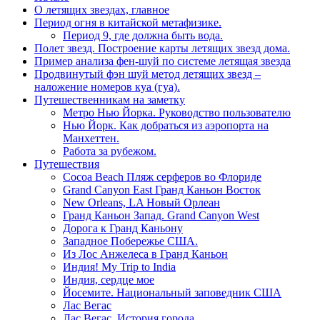
О летящих звездах, главное
Период огня в китайской метафизике.
Период 9, где должна быть вода.
Полет звезд. Построение карты летящих звезд дома.
Пример анализа фен-шуй по системе летящая звезда
Продвинутый фэн шуй метод летящих звезд –
наложение номеров куа (гуа).
Путешественникам на заметку
Метро Нью Йорка. Руководство пользователю
Нью Йорк. Как добраться из аэропорта на
Манхеттен.
Работа за рубежом.
Путешествия
Cocoa Beach Пляж серферов во Флориде
Grand Canyon East Гранд Каньон Восток
New Orleans, LA Новый Орлеан
Гранд Каньон Запад. Grand Canyon West
Дорога к Гранд Каньону
Западное Побережье США.
Из Лос Анжелеса в Гранд Каньон
Индия! My Trip to India
Индия, сердце мое
Йосемите. Национальный заповедник США
Лас Вегас
Лас Вегас. История города.