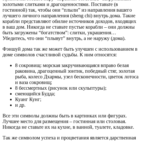
золотыми слитками и драгоценностями. Поставьте (в
гостинной) так, чтобы они “плыли” из направления вашего
лучшего личного направления (sheng chi) внутрь дома. Такие
корабли представляют обилие источников доходов, входящих
в ваш дом. Никогда не ставьте пустые корабли – они должны
быть загружены “богатством”: слитки, украшения…
Убедитесь, что они “плывут” внутрь, а не наружу (дома).
Фэншуй дома так же может быть улучшен с использованием в
доме символов счастливой судьбы. К ним относятся:
8 сокровищ: морская закручивающаяся вправо белая
раковина, драгоценный зонтик, победный стяг, золотая
рыба, колесо Дхармы, узел бесконечности, цветок лотоса
и ваза сокровищ;
8 бессмертных (рисунок или скульптуры);
смеющийся Будда;
Куанг Кунг;
и др.
Все эти символы должны быть в картинках или фигурах.
Лучшее место для размещения – гостинная или столовая.
Никогда не ставьте их на кухне, в ванной, туалете, кладовке.
Так же символом успеха и процветания является дарственная