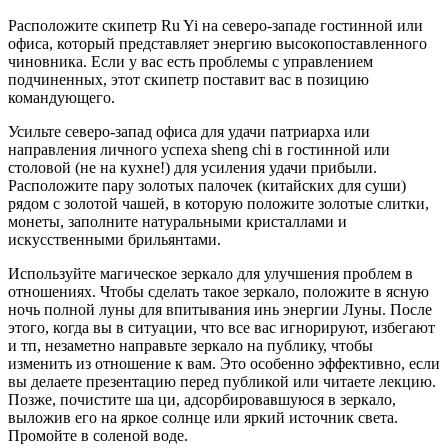
Расположите скипетр Ru Yi на северо-западе гостинной или
офиса, который представляет энергию высокопоставленного
чиновника. Если у вас есть проблемы с управлением
подчиненных, этот скипетр поставит вас в позицию
командующего.
Усильте северо-запад офиса для удачи патриарха или
направления личного успеха sheng chi в гостинной или
столовой (не на кухне!) для усиления удачи прибыли.
Расположите пару золотых палочек (китайских для суши)
рядом с золотой чашей, в которую положите золотые слитки,
монеты, заполните натуральными кристаллами и
искусственными брильянтами.
Используйте магическое зеркало для улучшения проблем в
отношениях. Чтобы сделать такое зеркало, положите в ясную
ночь полной луны для впитывания инь энергии Луны. После
этого, когда вы в ситуации, что все вас игнорируют, избегают
и тп, незаметно направьте зеркало на публику, чтобы
изменить из отношение к вам. Это особенно эффективно, если
вы делаете презентацию перед публикой или читаете лекцию.
Позже, почистите ша ци, адсорбировавшуюся в зеркало,
выложив его на яркое солнце или яркий источник света.
Промойте в соленой воде.