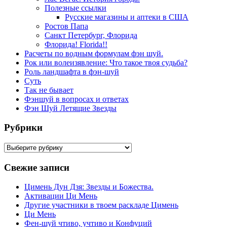
Полезные ссылки
Русские магазины и аптеки в США
Ростов Папа
Санкт Петербург, Флорида
Флорида! Florida!!
Расчеты по водным формулам фэн шуй.
Рок или волеизявление: Что такое твоя судьба?
Роль ландшафта в фэн-шуй
Суть
Так не бывает
Фэншуй в вопросах и ответах
Фэн Шуй Летящие Звезды
Рубрики
Рубрики
Свежие записи
Цимень Дун Дзя: Звезды и Божества.
Активации Ци Мень
Другие участники в твоем раскладе Цимень
Ци Мень
Фен-шуй чтиво, учтиво и Конфуций