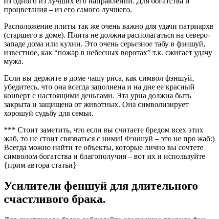
из одного из лучших его направлений. Для богатства и
процветания – из его самого лучшего.
Расположение плиты так же очень важно для удачи патриархв
(старшего в доме). Плита не должна располагаться на северо-
западе дома или кухни. Это очень серьезное табу в фэншуй,
известное, как “пожар в небесных воротах” т.к. сжигает удачу
мужа.
Если вы держите в доме чашу риса, как символ фэншуй,
убедитесь, что она всегда заполнена и на дне ее красный
конверт с настоящими деньгами. Эта урна должна быть
закрыта и защищена от животных. Она символизирует
хорошуй судьбу для семьи.
*** Стоит заметить, что если вы считаете бредом всех этих
жаб, то не стоит связваться с ними! Фэншуй – это не про жаб:)
Всегда можно найти те объекты, которые лично вы сочтете
символом богатства и благополучия – вот их и используйте
{прим автора статьи}
Усилители феншуй для длительного
счастливого брака.