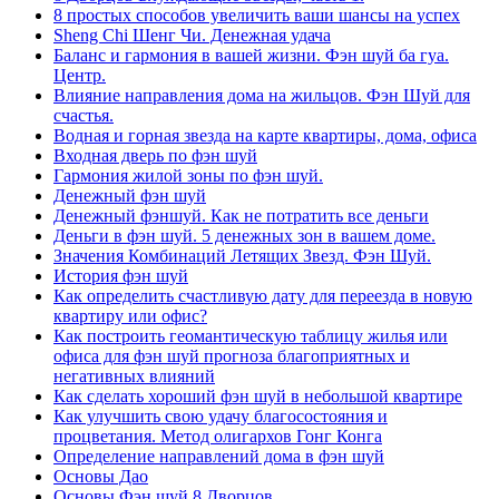
8 простых способов увеличить ваши шансы на успех
Sheng Chi Шенг Чи. Денежная удача
Баланс и гармония в вашей жизни. Фэн шуй ба гуа.
Центр.
Влияние направления дома на жильцов. Фэн Шуй для
счастья.
Водная и горная звезда на карте квартиры, дома, офиса
Входная дверь по фэн шуй
Гармония жилой зоны по фэн шуй.
Денежный фэн шуй
Денежный фэншуй. Как не потратить все деньги
Деньги в фэн шуй. 5 денежных зон в вашем доме.
Значения Комбинаций Летящих Звезд. Фэн Шуй.
История фэн шуй
Как определить счастливую дату для переезда в новую
квартиру или офис?
Как построить геомантическую таблицу жилья или
офиса для фэн шуй прогноза благоприятных и
негативных влияний
Как сделать хороший фэн шуй в небольшой квартире
Как улучшить свою удачу благосостояния и
процветания. Метод олигархов Гонг Конга
Определение направлений дома в фэн шуй
Основы Дао
Основы Фэн шуй 8 Дворцов.