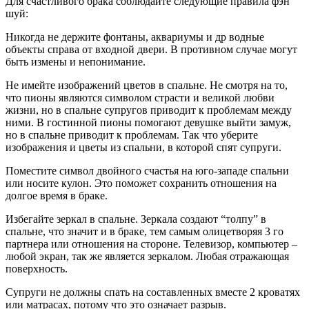
Для счастливого брака соблюдайте следующие правила фэн
шуй:
Никогда не держите фонтаны, аквариумы и др водные
объекты справа от входной двери. В противном случае могут
быть измены и непонимание.
Не имейте изображений цветов в спальне. Не смотря на то,
что пионы являются символом страсти и великой любви
жизни, но в спальне супругов приводит к проблемам между
ними. В гостинной пионы помогают девушке выйти замуж,
но в спальне приводит к проблемам. Так что уберите
изображения и цветы из спальни, в которой спят супруги.
Поместите символ двойного счастья на юго-западе спальни
или носите кулон. Это поможет сохранить отношения на
долгое время в браке.
Избегайте зеркал в спальне. Зеркала создают “толпу” в
спальне, что значит и в браке, тем самым олицетворяя 3 го
партнера или отношения на стороне. Телевизор, компьютер –
любой экран, так же является зеркалом. Любая отражающая
поверхность.
Супруги не должны спать на составленных вместе 2 кроватях
или матрасах, потому что это означает разрыв.