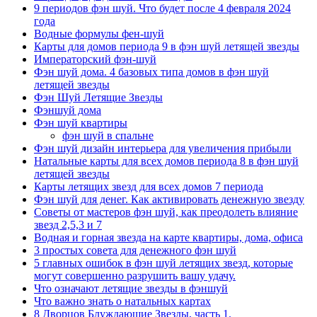
9 периодов фэн шуй. Что будет после 4 февраля 2024
года
Водные формулы фен-шуй
Карты для домов периода 9 в фэн шуй летящей звезды
Императорский фэн-шуй
Фэн шуй дома. 4 базовых типа домов в фэн шуй
летящей звезды
Фэн Шуй Летящие Звезды
Фэншуй дома
Фэн шуй квартиры
фэн шуй в спальне
Фэн шуй дизайн интерьера для увеличения прибыли
Натальные карты для всех домов периода 8 в фэн шуй
летящей звезды
Карты летящих звезд для всех домов 7 периода
Фэн шуй для денег. Как активировать денежную звезду
Советы от мастеров фэн шуй, как преодолеть влияние
звезд 2,5,3 и 7
Водная и горная звезда на карте квартиры, дома, офиса
3 простых совета для денежного фэн шуй
5 главных ошибок в фэн шуй летящих звезд, которые
могут совершенно разрушить вашу удачу.
Что означают летящие звезды в фэншуй
Что важно знать о натальных картах
8 Дворцов Блуждающие Звезды, часть 1.