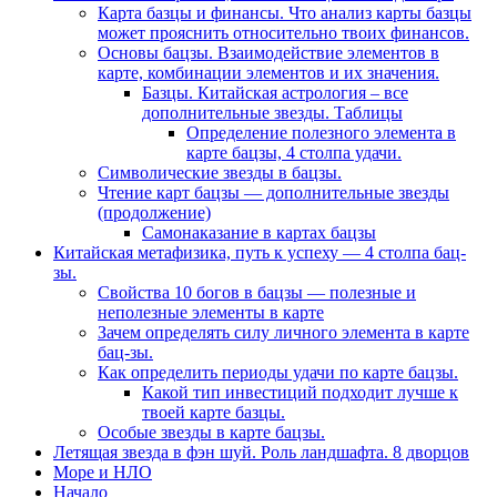
Карта базцы и финансы. Что анализ карты базцы
может прояснить относительно твоих финансов.
Основы бацзы. Взаимодействие элементов в
карте, комбинации элементов и их значения.
Базцы. Китайская астрология – все
дополнительные звезды. Таблицы
Определение полезного элемента в
карте бацзы, 4 столпа удачи.
Символические звезды в бацзы.
Чтение карт бацзы — дополнительные звезды
(продолжение)
Самонаказание в картах бацзы
Китайская метафизика, путь к успеху — 4 столпа бац-
зы.
Свойства 10 богов в бацзы — полезные и
неполезные элементы в карте
Зачем определять силу личного элемента в карте
бац-зы.
Как определить периоды удачи по карте бацзы.
Какой тип инвестиций подходит лучше к
твоей карте базцы.
Особые звезды в карте бацзы.
Летящая звезда в фэн шуй. Роль ландшафта. 8 дворцов
Море и НЛО
Начало