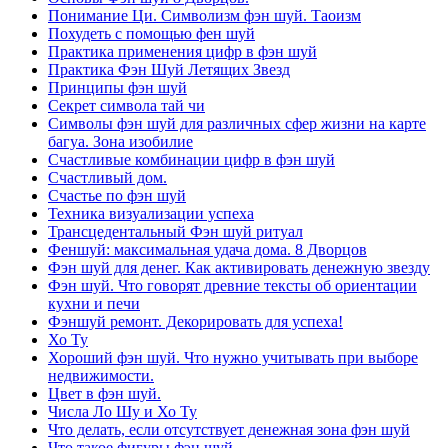
Понимание Ци. Символизм фэн шуй. Таоизм
Похудеть с помощью фен шуй
Практика применения цифр в фэн шуй
Практика Фэн Шуй Летящих Звезд
Принципы фэн шуй
Секрет символа тай чи
Символы фэн шуй для различных сфер жизни на карте
багуа. Зона изобилие
Счастливые комбинации цифр в фэн шуй
Счастливый дом.
Счастье по фэн шуй
Техника визуализации успеха
Трансцедентальный Фэн шуй ритуал
Феншуй: максимальная удача дома. 8 Дворцов
Фэн шуй для денег. Как активировать денежную звезду
Фэн шуй. Что говорят древние тексты об ориентации
кухни и печи
Фэншуй ремонт. Декорировать для успеха!
Хо Ту
Хороший фэн шуй. Что нужно учитывать при выборе
недвижимости.
Цвет в фэн шуй.
Числа Ло Шу и Хо Ту
Что делать, если отсутствует денежная зона фэн шуй
Что такое фигуры фэн шуй.