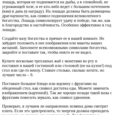
лошадь, которая не поднимается на дыбы, а в спокойной, не
угрожающей позе, и ее кто-либо ведет с большим почтением
(вам) в дань (в награду). На лошади должны быть размещены
драгоценности, как символ подношения великолепного
богатства. Лошадь символизирует удачу в победе, так же, как
и благородство и настойчивость. Особенно эффективно в год
лошади.
Создайте вазу богатства и прячьте ее в вашей комнате. Не
забудьте положить в нее изображения или макеты ваших
желаний. Заполните всевозможными символами богатства,
закройте и поставьте так, чтобы никто ее не видел.
Купите несколько трехлапых жаб с монетами во рту и
поставьте в вашей гостинной или столовой (не на кухне!) под
стол или где-то внизу. Ставьте столько, сколько хотите, но
лучшее число – 9.
Поставьте большое блюдо или корзину с фруктами на
обеденный стол, как символ достатка еды. Можете заменить
изображением (картиной). Так же хорошо позади такой вазы с
фруктами повесить зеркало, как символ удвоения.
Проверьте, в лучшем ли направлении хозяина дома смотрит
плита. Если это эдектроплита, то энергия должна приходить