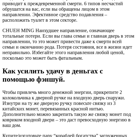
приводит к преждевременной смерти. 6 типов несчастий
обрушатся на вас, если вы обращены лицом в этом
направлении. Эфективное средство подавления –
расположить туалет в этом секторе.
CHUEH MING Наихудшее направление, означающее
тотальные потери. Если вы глава семьи и главная дверь в этом
направлении, то это может привести даже к смерти всей
семьи и окончанию рода. Потеря состояния, все в жизни идет
неправильно. Избегайте этого направления любой ценой,
посколько это может быть фатальным.
Как усилить удачу в деньгах с
помощью фэншуй.
Чтобы привлечь много денежной энергии, прикрепите 2
колокольчика к дверной ручке на входную дверь снаружи.
Изнутри на ту же дверную ручку повесьте связку из 3
китайских монет, перевязанных красной нитью.
Дополнительно можно закрепить такую же связку монет под
ковриком входной двери – это даст превосходную энергию в
ваш дом.
Купите/изготовьте пару “кораблей богатства” загруженных