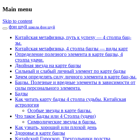
Main menu
Skip to content
фэн шуй
школа фэн шуй
Китайская метафизика, путь к успеху — 4 столпа бац-
зы.
Китайская метафизика, 4 столпа бацзы — виды карт
Определение полезного элемента в карте бацзы, 4
столпа удачи.
Двойная звезда на карте бацзы
Сильный и слабый личный элемент по карте бадзы
Зачем определять силу личного элемента в карте бац-зы.
Бацзы. Полезные и вредные элементы в зависимости от
силы персонального элемента.
Бадзы
Как читать карту бадзы 4 столпа судьбы. Китайская
астрология
Особые звезды в карте бацзы.
Что такое Бадзы или 4 Столпа (удачи)
Символические звезды в бацзы.
Как узнать, хороший или плохой день
Здоровье в карте бацзы
Китайский Гороскоп. Треугольники родства