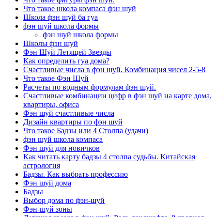
Что такое школа компаса фэн шуй
Школа фэн шуй ба гуа
фэн шуй школа формы
фэн шуй школа формы
Школы фэн шуй
Фэн Шуй Летящей Звезды
Как определить гуа дома?
Счастливые числа в фэн шуй. Комбинация чисел 2-5-8
Что такое Фэн Шуй
Расчеты по водным формулам фэн шуй.
Счастливые комбинации цифр в фэн шуй на карте дома,
квартиры, офиса
Фэн шуй счастливые числа
Дизайн квартиры по фэн шуй
Что такое Бадзы или 4 Столпа (удачи)
фэн шуй школа компаса
Фэн шуй для новичков
Как читать карту бадзы 4 столпа судьбы. Китайская
астрология
Бадзы. Как выбрать профессию
Фэн шуй дома
Бадзы
Выбор дома по фэн-шуй
Фэн-шуй зоны