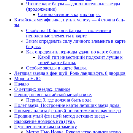
Чтение карт бацзы — дополнительные звезды
(продолжение)
Самонаказание в картах бацзы
Китайская метафизика, путь к успеху — 4 столпа бац-
зы.
Свойства 10 богов в бацзы — полезные и
неполезные элементы в карте
Зачем определять силу личного элемента в карте
бац-зы.
Как определить периоды удачи по карте бацзы.
Какой тип инвестиций подходит лучше к
твоей карте базцы.
Особые звезды в карте бацзы.
Летящая звезда в фэн шуй. Роль ландшафта. 8 дворцов
Море и НЛО
Начало
О летящих звездах, главное
Период огня в китайской метафизике.
Период 9, где должна быть вода.
Полет звезд. Построение карты летящих звезд дома.
Пример анализа фен-шуй по системе летящая звезда
Продвинутый фэн шуй метод летящих звезд –
наложение номеров куа (гуа).
Путешественникам на заметку
Метро Нью Йорка. Руководство пользователю