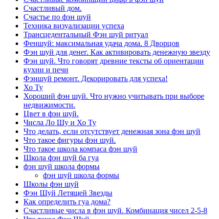
Счастливый дом.
Счастье по фэн шуй
Техника визуализации успеха
Трансцедентальный Фэн шуй ритуал
Феншуй: максимальная удача дома. 8 Дворцов
Фэн шуй для денег. Как активировать денежную звезду
Фэн шуй. Что говорят древние тексты об ориентации
кухни и печи
Фэншуй ремонт. Декорировать для успеха!
Хо Ту
Хороший фэн шуй. Что нужно учитывать при выборе
недвижимости.
Цвет в фэн шуй.
Числа Ло Шу и Хо Ту
Что делать, если отсутствует денежная зона фэн шуй
Что такое фигуры фэн шуй.
Что такое школа компаса фэн шуй
Школа фэн шуй ба гуа
фэн шуй школа формы
фэн шуй школа формы
Школы фэн шуй
Фэн Шуй Летящей Звезды
Как определить гуа дома?
Счастливые числа в фэн шуй. Комбинация чисел 2-5-8