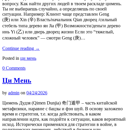
вопросу. Как найти других людей в твоем раскладе цимень.
Ты не выбираешь случайно, а определяешь по своей
ситуации. Например: Клиент чаще представлен Geng
(庚) или Xin (辛) Власть/начальник Qian дворец /сильный
стебель типа дерево ян Jia (甲) Возможности/деньги дерево
инь Yi (乙) или дверь дворец жизни Если это “тяжелый,
сложный человек” — смотри Geng (庚)…
Continue reading
→
Posted in
ци мень
0 Comments
Ци Мень
by
admin
on
04/24/2026
Цимень Дудзя (Qimen Dunjia) 奇门遁甲 – часть китайской
метафизики, наравне с бацзы и фэн шуй. В основу заложено
время и стратегия, т.е. когда действовать, в каком
направлении идти, как подойти к ситуации, каков вероятный
исход. Исторически применялся для стратегии в войне, в
политических решениях, действий в бизнесе или