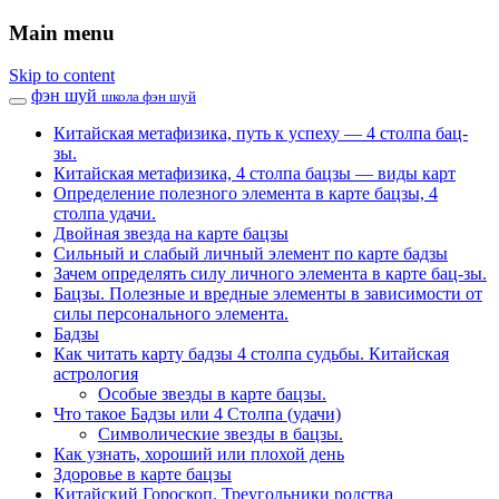
Main menu
Skip to content
фэн шуй
школа фэн шуй
Китайская метафизика, путь к успеху — 4 столпа бац-
зы.
Китайская метафизика, 4 столпа бацзы — виды карт
Определение полезного элемента в карте бацзы, 4
столпа удачи.
Двойная звезда на карте бацзы
Сильный и слабый личный элемент по карте бадзы
Зачем определять силу личного элемента в карте бац-зы.
Бацзы. Полезные и вредные элементы в зависимости от
силы персонального элемента.
Бадзы
Как читать карту бадзы 4 столпа судьбы. Китайская
астрология
Особые звезды в карте бацзы.
Что такое Бадзы или 4 Столпа (удачи)
Символические звезды в бацзы.
Как узнать, хороший или плохой день
Здоровье в карте бацзы
Китайский Гороскоп. Треугольники родства