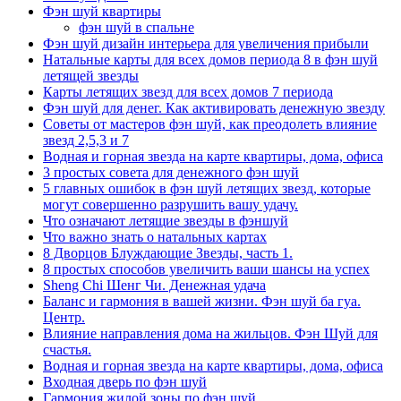
Фэн шуй квартиры
фэн шуй в спальне
Фэн шуй дизайн интерьера для увеличения прибыли
Натальные карты для всех домов периода 8 в фэн шуй
летящей звезды
Карты летящих звезд для всех домов 7 периода
Фэн шуй для денег. Как активировать денежную звезду
Советы от мастеров фэн шуй, как преодолеть влияние
звезд 2,5,3 и 7
Водная и горная звезда на карте квартиры, дома, офиса
3 простых совета для денежного фэн шуй
5 главных ошибок в фэн шуй летящих звезд, которые
могут совершенно разрушить вашу удачу.
Что означают летящие звезды в фэншуй
Что важно знать о натальных картах
8 Дворцов Блуждающие Звезды, часть 1.
8 простых способов увеличить ваши шансы на успех
Sheng Chi Шенг Чи. Денежная удача
Баланс и гармония в вашей жизни. Фэн шуй ба гуа.
Центр.
Влияние направления дома на жильцов. Фэн Шуй для
счастья.
Водная и горная звезда на карте квартиры, дома, офиса
Входная дверь по фэн шуй
Гармония жилой зоны по фэн шуй.