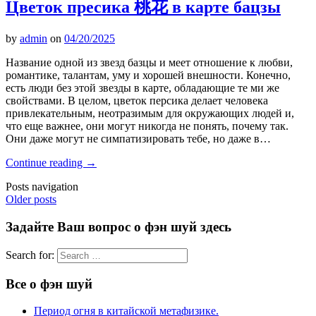
Цветок пресика 桃花 в карте бацзы
by
admin
on
04/20/2025
Название одной из звезд базцы и меет отношение к любви,
романтике, талантам, уму и хорошей внешности. Конечно,
есть люди без этой звезды в карте, обладающие те ми же
свойствами. В целом, цветок персика делает человека
привлекательным, неотразимым для окружающих людей и,
что еще важнее, они могут никогда не понять, почему так.
Они даже могут не симпатизировать тебе, но даже в…
Continue reading
→
Posts navigation
Older posts
Задайте Ваш вопрос о фэн шуй здесь
Search for:
Все о фэн шуй
Период огня в китайской метафизике.