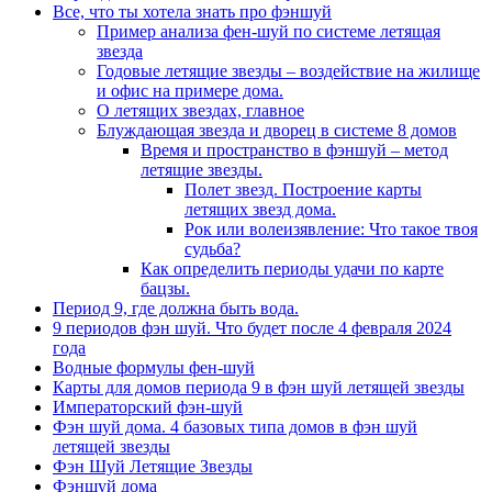
Все, что ты хотела знать про фэншуй
Пример анализа фен-шуй по системе летящая
звезда
Годовые летящие звезды – воздействие на жилище
и офис на примере дома.
О летящих звездах, главное
Блуждающая звезда и дворец в системе 8 домов
Время и пространство в фэншуй – метод
летящие звезды.
Полет звезд. Построение карты
летящих звезд дома.
Рок или волеизявление: Что такое твоя
судьба?
Как определить периоды удачи по карте
бацзы.
Период 9, где должна быть вода.
9 периодов фэн шуй. Что будет после 4 февраля 2024
года
Водные формулы фен-шуй
Карты для домов периода 9 в фэн шуй летящей звезды
Императорский фэн-шуй
Фэн шуй дома. 4 базовых типа домов в фэн шуй
летящей звезды
Фэн Шуй Летящие Звезды
Фэншуй дома