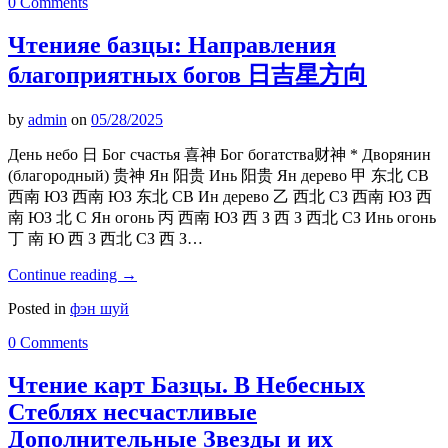
0 Comments
Чтенияе базцы: Направления
благоприятных богов 日吉星方向
by
admin
on
05/28/2025
День небо 日 Бог счастья 喜神 Бог богатства财神 * Дворянин
(благородный) 贵神 Ян 阳贵 Инь 阳贵 Ян дерево 甲 东北 СВ
西南 ЮЗ 西南 ЮЗ 东北 СВ Ин дерево 乙 西北 СЗ 西南 ЮЗ 西
南 ЮЗ 北 С Ян огонь 丙 西南 ЮЗ 西 З 西 З 西北 СЗ Инь огонь
丁 南 Ю 西 З 西北 СЗ 西 З…
Continue reading
→
Posted in
фэн шуй
0 Comments
Чтение карт Базцы. В Небесных
Стеблях несчастливые
Дополнительные Звезды и их