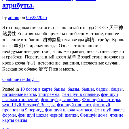
атрибуты.
by
admin
on
05/28/2025
Это продолжение книги, начало читай отсюда >>>>> 天干神
煞属性 Если звезда обнаружена в небесном столпе, ищи ее
значение в таблице: 凶神煞星 имя звезды 詳情 атрибут Кровь
козла 羊刃 Свирепая звезда. Означает нетерпение,
необдуманные действия, а так же травмы, несчастные случаи
и грабежи. Перепуганный козел 擎羊 Воздействие похоже на
кровь козла 羊刃: нетерпение, ранения, несчастные случаи.
Каскадное облако 流霞 Гнев и месть.…
Continue reading
→
Posted in
10 богов в карте бацзы
,
бадзы
,
бадцы
,
бадцы
,
бацзы
,
натальные карты
,
триграмма
,
фэн шуй в спальне
,
фэн шуй
взаимоотношений
,
фэн шуй для любви
,
Фэн шуй квартиры
,
Фэн Шуй Летящей Звезды
,
фэн шуй прогноз
,
фэн шуй
прогноз на 9 период
,
фэн шуй школа компаса
,
фэн шуй школа
формы
,
фэн шуй школа черной шапки
,
Фэншуй дома
,
чтение
карты бацзы