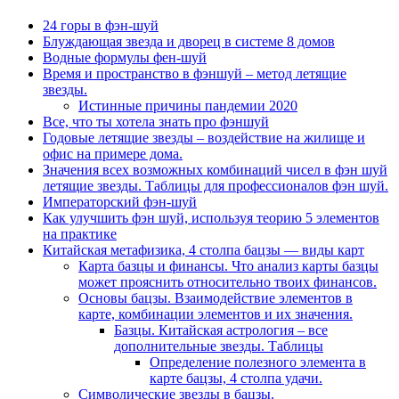
24 горы в фэн-шуй
Блуждающая звезда и дворец в системе 8 домов
Водные формулы фен-шуй
Время и пространство в фэншуй – метод летящие
звезды.
Истинные причины пандемии 2020
Все, что ты хотела знать про фэншуй
Годовые летящие звезды – воздействие на жилище и
офис на примере дома.
Значения всех возможных комбинаций чисел в фэн шуй
летящие звезды. Таблицы для профессионалов фэн шуй.
Императорский фэн-шуй
Как улучшить фэн шуй, используя теорию 5 элементов
на практике
Китайская метафизика, 4 столпа бацзы — виды карт
Карта базцы и финансы. Что анализ карты базцы
может прояснить относительно твоих финансов.
Основы бацзы. Взаимодействие элементов в
карте, комбинации элементов и их значения.
Базцы. Китайская астрология – все
дополнительные звезды. Таблицы
Определение полезного элемента в
карте бацзы, 4 столпа удачи.
Символические звезды в бацзы.