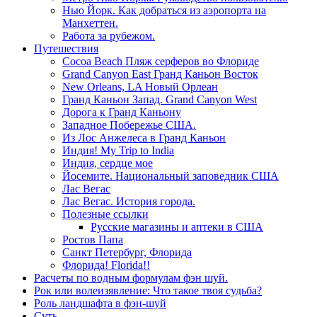
Нью Йорк. Как добраться из аэропорта на
Манхеттен.
Работа за рубежом.
Путешествия
Cocoa Beach Пляж серферов во Флориде
Grand Canyon East Гранд Каньон Восток
New Orleans, LA Новый Орлеан
Гранд Каньон Запад. Grand Canyon West
Дорога к Гранд Каньону
Западное Побережье США.
Из Лос Анжелеса в Гранд Каньон
Индия! My Trip to India
Индия, сердце мое
Йосемите. Национальный заповедник США
Лас Вегас
Лас Вегас. История города.
Полезные ссылки
Русские магазины и аптеки в США
Ростов Папа
Санкт Петербург, Флорида
Флорида! Florida!!
Расчеты по водным формулам фэн шуй.
Рок или волеизявление: Что такое твоя судьба?
Роль ландшафта в фэн-шуй
Суть