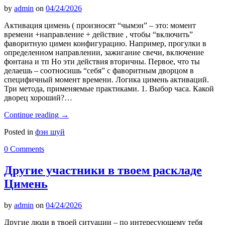
by
admin
on
04/24/2026
Активация цимень ( произносят “чымэн” – это: момент
времени +направление + действие , чтобы “включить”
фаворитную цимен конфигурацию. Например, прогулки в
определенном направлении, зажигание свечи, включение
фонтана и тп Но эти действия вторичны. Первое, что ты
делаешь – соотносишь “себя” с фаворитным дворцом в
специфичный момент времени. Логика цимень активаций.
Три метода, применяемые практиками. 1. Выбор часа. Какой
дворец хороший?…
Continue reading
→
Posted in
фэн шуй
0 Comments
Другие участники в твоем раскладе
Цимень
by
admin
on
04/24/2026
Другие люди в твоей ситуации – по интересующему тебя