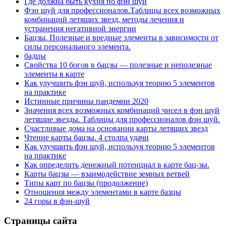
Где должна быть кухня по фэн шуй
Фэн шуй для профессионалов.Таблицы всех возможных
комбинаций летящих звезд, методы лечения и
устранения негативной энергии
Бацзы. Полезные и вредные элементы в зависимости от
силы персонального элемента.
бадцы
Свойства 10 богов в бацзы — полезные и неполезные
элементы в карте
Как улучшить фэн шуй, используя теорию 5 элементов
на практике
Истинные причины пандемии 2020
Значения всех возможных комбинаций чисел в фэн шуй
летящие звезды. Таблицы для профессионалов фэн шуй.
Счастливые дома на основании карты летящих звезд
Чтение карты бацзы. 4 столпа удачи
Как улучшить фэн шуй, используя теорию 5 элементов
на практике
Как определить денежный потенциал в карте бац-зы.
Карты бацзы — взаимодействие земных ветвей
Типы карт по бацзы (продолжение)
Отношения между элементами в карте базцы
24 горы в фэн-шуй
Страницы сайта