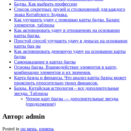
Бадзы. Как выбрать профессию
Список секретных друзей и cтолкновений для каждого
знака Китайского Зодиака.
Как улучшить удачу с помощью карты бадзы. Баланс
элементов, таблицы
Как активировать удачу в отношениях на основании
карты бацзы.
Простой способ улучшить удачу в деньгах на основании
карты бац-зы
Как активировать денежную удачу на основании карты
бадзы
Самонаказание в картах бацзы
Основы бацзы. Взаимодействие элементов в карте,
комбинации элементов и их значения.
Карта базцы и финансы. Что анализ карты базцы может
прояснить относительно твоих финансов.
Базцы. Китайская астрология – все дополнительные
звезды. Таблицы
Чтение карт бацзы — дополнительные звезды
(продолжение)
Автор:
admin
Posted in
ци мень
,
цимень