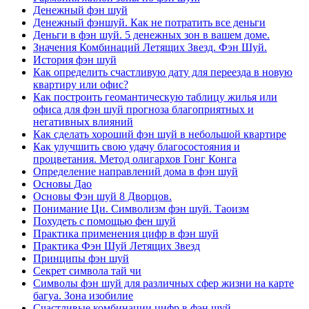
Денежный фэн шуй
Денежный фэншуй. Как не потратить все деньги
Деньги в фэн шуй. 5 денежных зон в вашем доме.
Значения Комбинаций Летящих Звезд. Фэн Шуй.
История фэн шуй
Как определить счастливую дату для переезда в новую
квартиру или офис?
Как построить геомантическую таблицу жилья или
офиса для фэн шуй прогноза благоприятных и
негативных влияний
Как сделать хороший фэн шуй в небольшой квартире
Как улучшить свою удачу благосостояния и
процветания. Метод олигархов Гонг Конга
Определение направлений дома в фэн шуй
Основы Дао
Основы Фэн шуй 8 Дворцов.
Понимание Ци. Символизм фэн шуй. Таоизм
Похудеть с помощью фен шуй
Практика применения цифр в фэн шуй
Практика Фэн Шуй Летящих Звезд
Принципы фэн шуй
Секрет символа тай чи
Символы фэн шуй для различных сфер жизни на карте
багуа. Зона изобилие
Счастливые комбинации цифр в фэн шуй