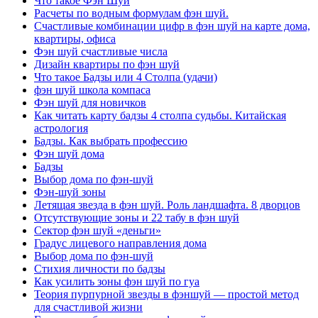
Что такое Фэн Шуй
Расчеты по водным формулам фэн шуй.
Счастливые комбинации цифр в фэн шуй на карте дома,
квартиры, офиса
Фэн шуй счастливые числа
Дизайн квартиры по фэн шуй
Что такое Бадзы или 4 Столпа (удачи)
фэн шуй школа компаса
Фэн шуй для новичков
Как читать карту бадзы 4 столпа судьбы. Китайская
астрология
Бадзы. Как выбрать профессию
Фэн шуй дома
Бадзы
Выбор дома по фэн-шуй
Фэн-шуй зоны
Летящая звезда в фэн шуй. Роль ландшафта. 8 дворцов
Отсутствующие зоны и 22 табу в фэн шуй
Сектор фэн шуй «деньги»
Градус лицевого направления дома
Выбор дома по фэн-шуй
Стихия личности по бадзы
Как усилить зоны фэн шуй по гуа
Теория пурпурной звезды в фэншуй — простой метод
для счастливой жизни