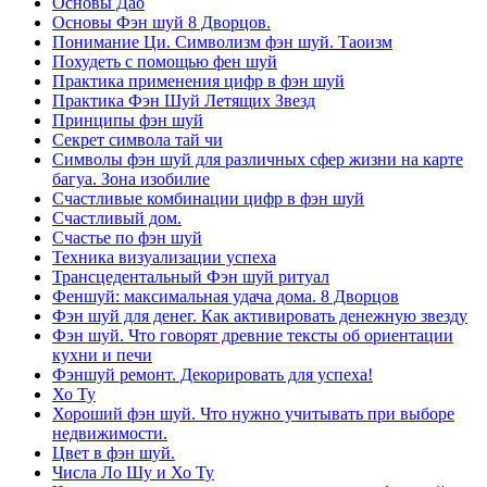
Основы Дао
Основы Фэн шуй 8 Дворцов.
Понимание Ци. Символизм фэн шуй. Таоизм
Похудеть с помощью фен шуй
Практика применения цифр в фэн шуй
Практика Фэн Шуй Летящих Звезд
Принципы фэн шуй
Секрет символа тай чи
Символы фэн шуй для различных сфер жизни на карте
багуа. Зона изобилие
Счастливые комбинации цифр в фэн шуй
Счастливый дом.
Счастье по фэн шуй
Техника визуализации успеха
Трансцедентальный Фэн шуй ритуал
Феншуй: максимальная удача дома. 8 Дворцов
Фэн шуй для денег. Как активировать денежную звезду
Фэн шуй. Что говорят древние тексты об ориентации
кухни и печи
Фэншуй ремонт. Декорировать для успеха!
Хо Ту
Хороший фэн шуй. Что нужно учитывать при выборе
недвижимости.
Цвет в фэн шуй.
Числа Ло Шу и Хо Ту