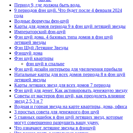
Период 9, где должна быть вода.
9 периодов фэн шуй. Что будет после 4 февраля 2024
года
Водные формулы фен-шуй
Карты для домов периода 9 в фэн шуй летящей звезды
Императорский фэн-шуй
Фэн шуй дома. 4 базовых типа домов в фэн шуй
летящей звезды
Фэн Шуй Летящие Звезды
Фэншуй дома
Фэн шуй квартиры
фэн шуй в спальне
Фэн шуй дизайн интерьера для увеличения прибыли
Натальные карты для всех домов периода 8 в фэн шуй
летящей звезды
Карты летящих звезд для всех домов 7 периода
Фэн шуй для денег. Как активировать денежную звезду
Советы от мастеров фэн шуй, как преодолеть влияние
звезд 2,5,3 и 7
Водная и горная звезда на карте квартиры, дома, офиса
3 простых совета для денежного фэн шуй
5 главных ошибок в фэн шуй летящих звезд, которые
могут совершенно разрушить вашу удачу.
Что означают летящие звезды в фэншуй