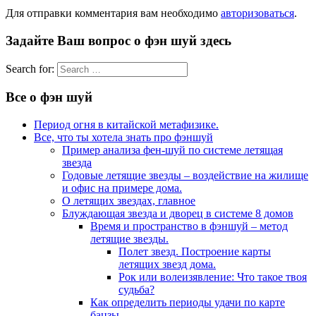
Для отправки комментария вам необходимо
авторизоваться
.
Задайте Ваш вопрос о фэн шуй здесь
Search for:
Все о фэн шуй
Период огня в китайской метафизике.
Все, что ты хотела знать про фэншуй
Пример анализа фен-шуй по системе летящая
звезда
Годовые летящие звезды – воздействие на жилище
и офис на примере дома.
О летящих звездах, главное
Блуждающая звезда и дворец в системе 8 домов
Время и пространство в фэншуй – метод
летящие звезды.
Полет звезд. Построение карты
летящих звезд дома.
Рок или волеизявление: Что такое твоя
судьба?
Как определить периоды удачи по карте
бацзы.