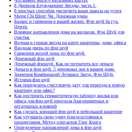
Что важно знать о натальных картах
8 Дворцов Блуждающие Звезды, часть 1.
8 простых способов увеличить ваши шансы на успех
Sheng Chi Шенг Чи. Денежная удача
Баланс и гармония в вашей жизни. Фэн шуй ба гуа.
Центр.
Влияние направления дома на жильцов. Фэн Шуй для
счастья.
Водная и горная звезда на карте квартиры, дома, офиса
Входная дверь по фэн шуй
Гармония жилой зоны по фэн шуй.
Денежный фэн шуй
Денежный фэншуй. Как не потратить все деньги
Деньги в фэн шуй. 5 денежных зон в вашем доме.
Значения Комбинаций Летящих Звезд. Фэн Шуй.
История фэн шуй
Как определить счастливую дату для переезда в новую
квартиру или офис?
Как построить геомантическую таблицу жилья или
офиса для фэн шуй прогноза благоприятных и
негативных влияний
Как сделать хороший фэн шуй в небольшой квартире
Как улучшить свою удачу благосостояния и
процветания. Метод олигархов Гонг Конга
Определение направлений дома в фэн шуй