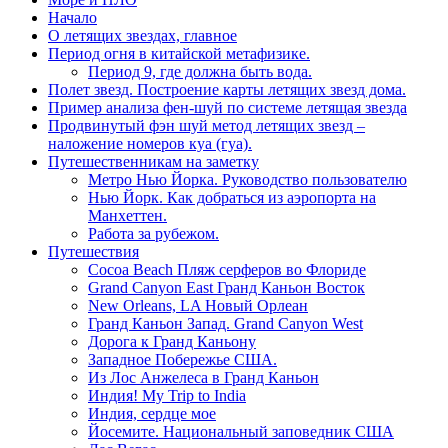
Начало
О летящих звездах, главное
Период огня в китайской метафизике.
Период 9, где должна быть вода.
Полет звезд. Построение карты летящих звезд дома.
Пример анализа фен-шуй по системе летящая звезда
Продвинутый фэн шуй метод летящих звезд –
наложение номеров куа (гуа).
Путешественникам на заметку
Метро Нью Йорка. Руководство пользователю
Нью Йорк. Как добраться из аэропорта на
Манхеттен.
Работа за рубежом.
Путешествия
Cocoa Beach Пляж серферов во Флориде
Grand Canyon East Гранд Каньон Восток
New Orleans, LA Новый Орлеан
Гранд Каньон Запад. Grand Canyon West
Дорога к Гранд Каньону
Западное Побережье США.
Из Лос Анжелеса в Гранд Каньон
Индия! My Trip to India
Индия, сердце мое
Йосемите. Национальный заповедник США