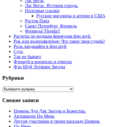
Лас Вегас
Лас Вегас. История города.
Полезные ссылки
Русские магазины и аптеки в США
Ростов Папа
Санкт Петербург, Флорида
Флорида! Florida!!
Расчеты по водным формулам фэн шуй.
Рок или волеизявление: Что такое твоя судьба?
Роль ландшафта в фэн-шуй
Суть
Так не бывает
Фэншуй в вопросах и ответах
Фэн Шуй Летящие Звезды
Рубрики
Рубрики
Свежие записи
Цимень Дун Дзя: Звезды и Божества.
Активации Ци Мень
Другие участники в твоем раскладе Цимень
Ци Мень