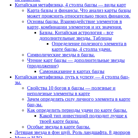
Китайская метафизика, 4 столпа бацзы — виды карт
Карта базцы и финансы. Что анализ карты базцы
может прояснить относительно твоих финансов.
Основы бацзы. Взаимодействие элементов в
карте, комбинации элементов и их значения.
Базцы. Китайская астрология – все
дополнительные звезды. Таблицы
Определение полезного элемента в
карте бацзы, 4 столпа удачи.
Символические звезды в бацзы.
Чтение карт бацзы — дополнительные звезды
(продолжение)
Самонаказание в картах бацзы
Китайская метафизика, путь к успеху — 4 столпа бац-
зы.
Свойства 10 богов в бацзы — полезные и
неполезные элементы в карте
Зачем определять силу личного элемента в карте
бац-зы.
Как определить периоды удачи по карте бацзы.
Какой тип инвестиций подходит лучше к
твоей карте базцы.
Особые звезды в карте бацзы.
Летящая звезда в фэн шуй. Роль ландшафта. 8 дворцов
Море и НЛО