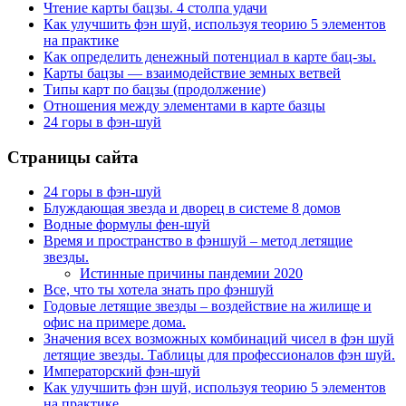
Чтение карты бацзы. 4 столпа удачи
Как улучшить фэн шуй, используя теорию 5 элементов
на практике
Как определить денежный потенциал в карте бац-зы.
Карты бацзы — взаимодействие земных ветвей
Типы карт по бацзы (продолжение)
Отношения между элементами в карте базцы
24 горы в фэн-шуй
Страницы сайта
24 горы в фэн-шуй
Блуждающая звезда и дворец в системе 8 домов
Водные формулы фен-шуй
Время и пространство в фэншуй – метод летящие
звезды.
Истинные причины пандемии 2020
Все, что ты хотела знать про фэншуй
Годовые летящие звезды – воздействие на жилище и
офис на примере дома.
Значения всех возможных комбинаций чисел в фэн шуй
летящие звезды. Таблицы для профессионалов фэн шуй.
Императорский фэн-шуй
Как улучшить фэн шуй, используя теорию 5 элементов
на практике