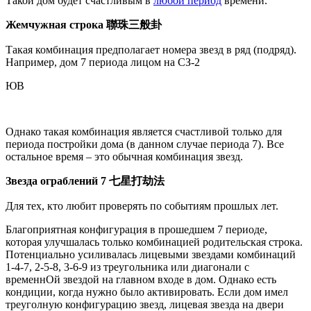
Такой дом будет счастливым в
любой период
времени.
Жемчужная строка
聯珠三般卦
Такая комбинация предполагает номера звезд в ряд (подряд).
Например, дом 7 периода лицом на СЗ-2
ЮВ
Однако такая комбинация является счастливой только для
периода постройки дома (в данном случае периода 7). Все
остальное время – это обычная комбинация звезд.
Звезда ограблений 7
七星打劫法
Для тех, кто любит проверять по событиям прошлых лет.
Благоприятная конфигурация в прошедшем 7 периоде,
которая улучшалась только комбинацией родительская строка.
Потенциально усиливалась лицевыми звездами комбинаций
1-4-7, 2-5-8, 3-6-9 из треугольника или диагонали с
временнОй звездой на главном входе в дом. Однако есть
кондиции, когда нужно было активировать. Если дом имел
треуголную конфигурацию звезд, лицевая звезда на двери