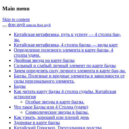
Main menu
Skip to content
фэн шуй
школа фэн шуй
Китайская метафизика, путь к успеху — 4 столпа бац-
зы.
Китайская метафизика, 4 столпа бацзы — виды карт
Определение полезного элемента в карте бацзы, 4
столпа удачи.
Двойная звезда на карте бацзы
Сильный и слабый личный элемент по карте бадзы
Зачем определять силу личного элемента в карте бац-зы.
Бацзы. Полезные и вредные элементы в зависимости от
силы персонального элемента.
Бадзы
Как читать карту бадзы 4 столпа судьбы. Китайская
астрология
Особые звезды в карте бацзы.
Что такое Бадзы или 4 Столпа (удачи)
Символические звезды в бацзы.
Как узнать, хороший или плохой день
Здоровье в карте бацзы
Китайский Гороскоп. Треугольники родства