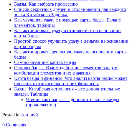
Бадзы. Как выбрать профессию
Список секретных друзей и cтолкновений для каждого
знака Китайского Зодиака.
Как улучшить удачу с помощью карты бадзы. Баланс
элементов, таблицы
Как активировать удачу в отношениях на основании
карты бацзы.
Простой способ улучшить удачу в деньгах на основании
карты бац-зы
Как активировать денежную удачу на основании карты
бадзы
Самонаказание в картах бацзы
Основы бацзы. Взаимодействие элементов в карте,
комбинации элементов и их значения.
Карта базцы и финансы. Что анализ карты базцы может
прояснить относительно твоих финансов.
Базцы. Китайская астрология – все дополнительные
звезды. Таблицы
Чтение карт бацзы — дополнительные звезды
(продолжение)
Posted in
фэн шуй
0 Comments