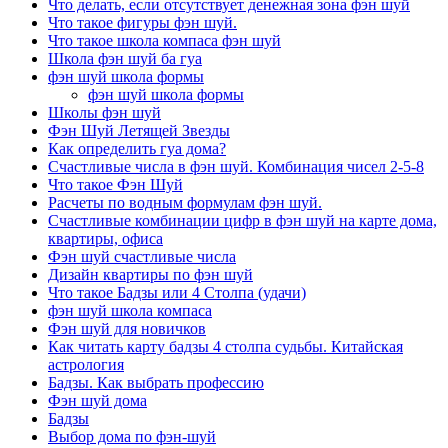
Что делать, если отсутствует денежная зона фэн шуй
Что такое фигуры фэн шуй.
Что такое школа компаса фэн шуй
Школа фэн шуй ба гуа
фэн шуй школа формы
фэн шуй школа формы
Школы фэн шуй
Фэн Шуй Летящей Звезды
Как определить гуа дома?
Счастливые числа в фэн шуй. Комбинация чисел 2-5-8
Что такое Фэн Шуй
Расчеты по водным формулам фэн шуй.
Счастливые комбинации цифр в фэн шуй на карте дома,
квартиры, офиса
Фэн шуй счастливые числа
Дизайн квартиры по фэн шуй
Что такое Бадзы или 4 Столпа (удачи)
фэн шуй школа компаса
Фэн шуй для новичков
Как читать карту бадзы 4 столпа судьбы. Китайская
астрология
Бадзы. Как выбрать профессию
Фэн шуй дома
Бадзы
Выбор дома по фэн-шуй