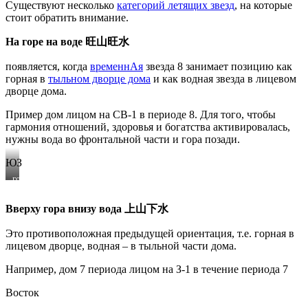
Существуют несколько
категорий летящих звезд
, на которые
стоит обратить внимание.
На горе на воде
旺山旺水
появляется, когда
временнАя
звезда 8 занимает позицию как
горная в
тыльном дворце дома
и как водная звезда в лицевом
дворце дома.
Пример дом лицом на СВ-1 в периоде 8. Для того, чтобы
гармония отношений, здоровья и богатства активировалась,
нужны вода во фронтальной части и гора позади.
ЮЗ
горная
и
водная
Вверху гора внизу вода
上山下水
звезда
Это противоположная предыдущей ориентация, т.е. горная в
лицевом дворце, водная – в тыльной части дома.
Например, дом 7 периода лицом на З-1 в течение периода 7
Восток