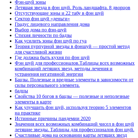
Фэн-шуй зоны
Летящая звезда в фэн шуй. Роль ландшафта. 8 дворцов
Отсутствующие зоны и 22 табу в фэн шуй
Сектор фэн шуй «деньги»
Градус лицевого направления дома
Выбор дома по фэн-шуй
Стихия личности по бадзы
Как усилить зоны фэн шуй по гуа
Теория пурпурной звезды в фэншуй — простой метод
для счастливой жизни
Где должна быть кухня по фэн шуй
Фэн шуй для профессионалов.Таблицы всех возможных
комбинаций летящих звезд, методы лечения и
устранения негативной энергии
Бацзы. Полезные и вредные элементы в зависимости от
силы персонального элемента.
бадцы
Свойства 10 богов в бацзы — полезные и неполезные
элементы в карте
Как улучшить фэн шуй, используя теорию 5 элементов
на практике
Истинные причины пандемии 2020
Значения всех возможных комбинаций чисел в фэн шуй
летящие звезды. Таблицы для профессионалов фэн шуй.
Счастливые дома на основании карты летящих звезд