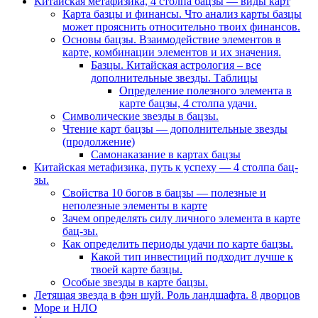
Китайская метафизика, 4 столпа бацзы — виды карт
Карта базцы и финансы. Что анализ карты базцы
может прояснить относительно твоих финансов.
Основы бацзы. Взаимодействие элементов в
карте, комбинации элементов и их значения.
Базцы. Китайская астрология – все
дополнительные звезды. Таблицы
Определение полезного элемента в
карте бацзы, 4 столпа удачи.
Символические звезды в бацзы.
Чтение карт бацзы — дополнительные звезды
(продолжение)
Самонаказание в картах бацзы
Китайская метафизика, путь к успеху — 4 столпа бац-
зы.
Свойства 10 богов в бацзы — полезные и
неполезные элементы в карте
Зачем определять силу личного элемента в карте
бац-зы.
Как определить периоды удачи по карте бацзы.
Какой тип инвестиций подходит лучше к
твоей карте базцы.
Особые звезды в карте бацзы.
Летящая звезда в фэн шуй. Роль ландшафта. 8 дворцов
Море и НЛО