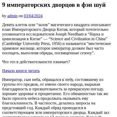
9 императорских дворцов в фэн шуй
by
admin
on
03/04/2024
Девять клеток или “залов” магического квадрата описывают
план Императорского Дворца Китая, который почтительно
упоминается исследователем Joseph Needham в “Наука и
цивилизация в Китае” — “Science and Civilization in China”
(Cambridge University Press, 1956) и называется “мистическое
храмовое жилище, которое император должен был часто
посещать, выполняя обряды, посвященные сезону”.
Что это в действительности означает?
Начало книги читать
Император, сын неба, обращался к небу, состоявшему из
группы его предков, от имени своего народа, выражая
благодарность и признательность за прекрасную погоду,
хорошее здоровье и процветание. Его обязанностью так же
было просить небеса продолжать оказывать ему
благосклонность. В частности, делались запросы на
предстоящий год. Каждый обряд проводился в
соответствующем зеле императорского дворца. Каждый зал