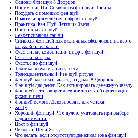
Основы Фэн шуй 8 Дворцов.
Понимание Ци. Символизм фэн шуй. Таоизм
Похудеть с помощью фен шуй
Практика применения цифр в фэн шуй
Практика Фэн Шуй Летящих Звезд
Принципы фэн шуй
Секрет символа тай чи
Символы фэн шуй для различных сфер жизни на карте
багуа. Зона изобилие
Счастливые комбинации цифр в фэн шуй
Счастливый дом.
Счастье по фэн шуй
Техника визуализации успеха
Трансцедентальный Фэн шуй ритуал
Феншуй: максимальная удача дома. 8 Дворцов
Фэн шуй для денег. Как активировать денежную звезду
Фэн шуй. Что говорят древние тексты об ориентации
кухни и печи
Фэншуй ремонт. Декорировать для успеха!
Хо Ту
Хороший фэн шуй. Что нужно учитывать при выборе
недвижимости.
Цвет в фэн шуй.
Числа Ло Шу и Хо Ту
Что делать, если отсутствует денежная зона фэн шуй