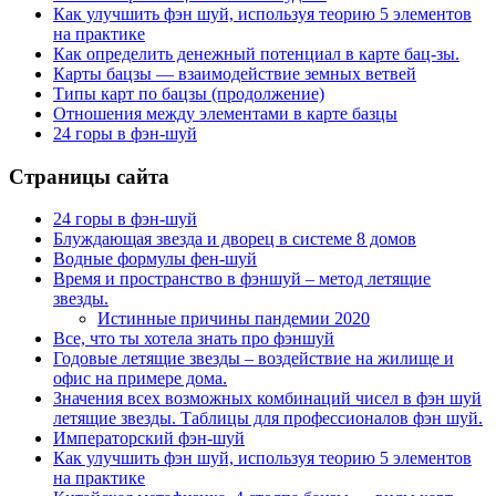
Как улучшить фэн шуй, используя теорию 5 элементов
на практике
Как определить денежный потенциал в карте бац-зы.
Карты бацзы — взаимодействие земных ветвей
Типы карт по бацзы (продолжение)
Отношения между элементами в карте базцы
24 горы в фэн-шуй
Страницы сайта
24 горы в фэн-шуй
Блуждающая звезда и дворец в системе 8 домов
Водные формулы фен-шуй
Время и пространство в фэншуй – метод летящие
звезды.
Истинные причины пандемии 2020
Все, что ты хотела знать про фэншуй
Годовые летящие звезды – воздействие на жилище и
офис на примере дома.
Значения всех возможных комбинаций чисел в фэн шуй
летящие звезды. Таблицы для профессионалов фэн шуй.
Императорский фэн-шуй
Как улучшить фэн шуй, используя теорию 5 элементов
на практике