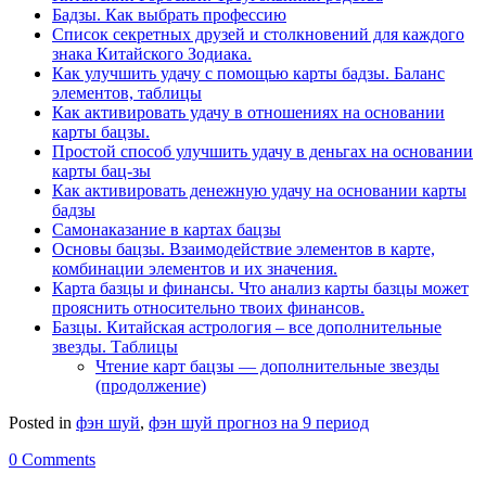
Бадзы. Как выбрать профессию
Список секретных друзей и cтолкновений для каждого
знака Китайского Зодиака.
Как улучшить удачу с помощью карты бадзы. Баланс
элементов, таблицы
Как активировать удачу в отношениях на основании
карты бацзы.
Простой способ улучшить удачу в деньгах на основании
карты бац-зы
Как активировать денежную удачу на основании карты
бадзы
Самонаказание в картах бацзы
Основы бацзы. Взаимодействие элементов в карте,
комбинации элементов и их значения.
Карта базцы и финансы. Что анализ карты базцы может
прояснить относительно твоих финансов.
Базцы. Китайская астрология – все дополнительные
звезды. Таблицы
Чтение карт бацзы — дополнительные звезды
(продолжение)
Posted in
фэн шуй
,
фэн шуй прогноз на 9 период
0 Comments