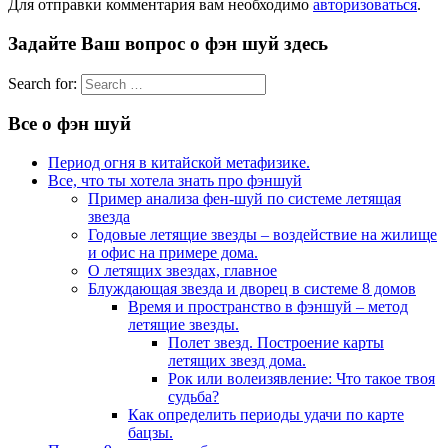
Для отправки комментария вам необходимо
авторизоваться
.
Задайте Ваш вопрос о фэн шуй здесь
Search for:
Все о фэн шуй
Период огня в китайской метафизике.
Все, что ты хотела знать про фэншуй
Пример анализа фен-шуй по системе летящая
звезда
Годовые летящие звезды – воздействие на жилище
и офис на примере дома.
О летящих звездах, главное
Блуждающая звезда и дворец в системе 8 домов
Время и пространство в фэншуй – метод
летящие звезды.
Полет звезд. Построение карты
летящих звезд дома.
Рок или волеизявление: Что такое твоя
судьба?
Как определить периоды удачи по карте
бацзы.