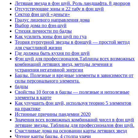
Летящая звезда в фэн шуй. Роль ландшафта. 8 дворцов
Отсутствующие зоны и 22 табу в фэн шуй
Сектор фэн шуй «деньги»
Градус лицевого направления дома
Выбор дома по фэн-шуй
Стихия личности по бадзы
Как усилить зоны фэн шуй по гуа
Теория пурпурной звезды в фэншуй — простой метод
для счастливой жизни
Где должна быть кухня по фэн шуй
Фэн шуй для профессионалов.Таблицы всех возможных
комбинаций летящих звезд, методы лечения и
устранения негативной энергии
Бацзы. Полезные и вредные элементы в зависимости от
силы персонального элемента.
бадцы
Свойства 10 богов в бацзы — полезные и неполезные
элементы в карте
Как улучшить фэн шуй, используя теорию 5 элементов
на практике
Истинные причины пандемии 2020
Значения всех возможных комбинаций чисел в фэн шуй
летящие звезды. Таблицы для профессионалов фэн шуй.
Счастливые дома на основании карты летящих звезд
Чтение карты бацзы. 4 столпа удачи