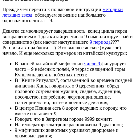
Прежде чем перейти к пошаговой инструкции
методики
летящих звезд
, обследуем значение наибольшего
однозначного числа – 9.
Девятка символизирует завершенность, конец цикла перед
возвращением к 1.для китайцев число 9 символизирует рай и
совершенство (как насчет наступившего
9 периода
????
Реплика автора блога….). Это высшее янское (мужское)
начало. И еще несколько примеров из китайской культуры:
В ранней китайской мифологии
число 9
фигурирует
часто – 9 небесных полей, 9 террас священной горы
Куньлунь, девять небесных песен;
В “Книге Ритуалов”, составленной во времена поздней
династии Хань, говорится о 9 церемониях: обряд
полового созревания мужчин, свадьба, аудиенция,
посольство, погребение, жертвоприношение,
гостеприимство, питье и военные действия;
В центре Пекина есть 8 дорог, ведущих к городу, что
вместе составляет 9;
Говорят, что в Запретном городе 9999 комнат;
На императорском троне расположены 9 драконов;
9 мифических животных украшают дворцовые и
храмовые здания;