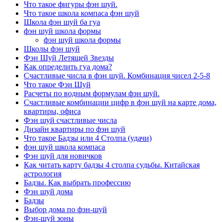
Что такое фигуры фэн шуй.
Что такое школа компаса фэн шуй
Школа фэн шуй ба гуа
фэн шуй школа формы
фэн шуй школа формы
Школы фэн шуй
Фэн Шуй Летящей Звезды
Как определить гуа дома?
Счастливые числа в фэн шуй. Комбинация чисел 2-5-8
Что такое Фэн Шуй
Расчеты по водным формулам фэн шуй.
Счастливые комбинации цифр в фэн шуй на карте дома,
квартиры, офиса
Фэн шуй счастливые числа
Дизайн квартиры по фэн шуй
Что такое Бадзы или 4 Столпа (удачи)
фэн шуй школа компаса
Фэн шуй для новичков
Как читать карту бадзы 4 столпа судьбы. Китайская
астрология
Бадзы. Как выбрать профессию
Фэн шуй дома
Бадзы
Выбор дома по фэн-шуй
Фэн-шуй зоны