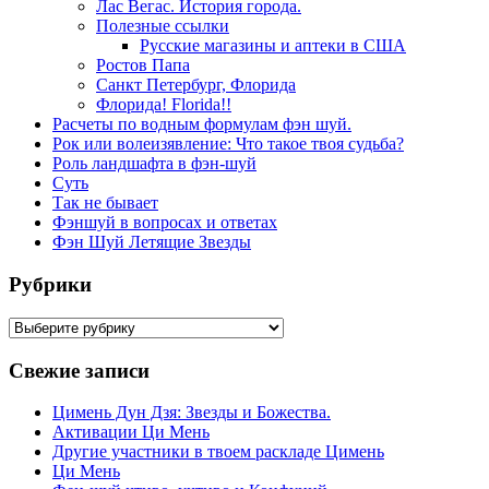
Лас Вегас. История города.
Полезные ссылки
Русские магазины и аптеки в США
Ростов Папа
Санкт Петербург, Флорида
Флорида! Florida!!
Расчеты по водным формулам фэн шуй.
Рок или волеизявление: Что такое твоя судьба?
Роль ландшафта в фэн-шуй
Суть
Так не бывает
Фэншуй в вопросах и ответах
Фэн Шуй Летящие Звезды
Рубрики
Рубрики
Свежие записи
Цимень Дун Дзя: Звезды и Божества.
Активации Ци Мень
Другие участники в твоем раскладе Цимень
Ци Мень