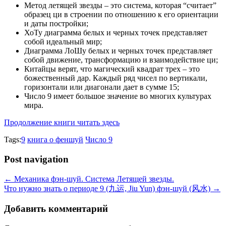
Метод летящей звезды – это система, которая “считает”
образец ци в строении по отношению к его ориентации
и даты постройки;
ХоТу диаграмма белых и черных точек представляет
собой идеальный мир;
Диаграмма ЛоШу белых и черных точек представляет
собой движение, трансформацию и взаимодействие ци;
Китайцы верят, что магический квадрат трех – это
божественный дар. Каждый ряд чисел по вертикали,
горизонтали или диагонали дает в сумме 15;
Число 9 имеет большое значение во многих культурах
мира.
Продолжение книги читать здесь
Tags:
9
книга о феншуй
Число 9
Post navigation
←
Механика фэн-шуй. Система Летящей звезды.
Что нужно знать о периоде 9 (九运, Jiu Yun) фэн-шуй (风水)
→
Добавить комментарий