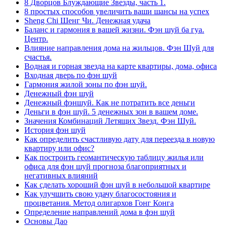
8 Дворцов Блуждающие Звезды, часть 1.
8 простых способов увеличить ваши шансы на успех
Sheng Chi Шенг Чи. Денежная удача
Баланс и гармония в вашей жизни. Фэн шуй ба гуа.
Центр.
Влияние направления дома на жильцов. Фэн Шуй для
счастья.
Водная и горная звезда на карте квартиры, дома, офиса
Входная дверь по фэн шуй
Гармония жилой зоны по фэн шуй.
Денежный фэн шуй
Денежный фэншуй. Как не потратить все деньги
Деньги в фэн шуй. 5 денежных зон в вашем доме.
Значения Комбинаций Летящих Звезд. Фэн Шуй.
История фэн шуй
Как определить счастливую дату для переезда в новую
квартиру или офис?
Как построить геомантическую таблицу жилья или
офиса для фэн шуй прогноза благоприятных и
негативных влияний
Как сделать хороший фэн шуй в небольшой квартире
Как улучшить свою удачу благосостояния и
процветания. Метод олигархов Гонг Конга
Определение направлений дома в фэн шуй
Основы Дао