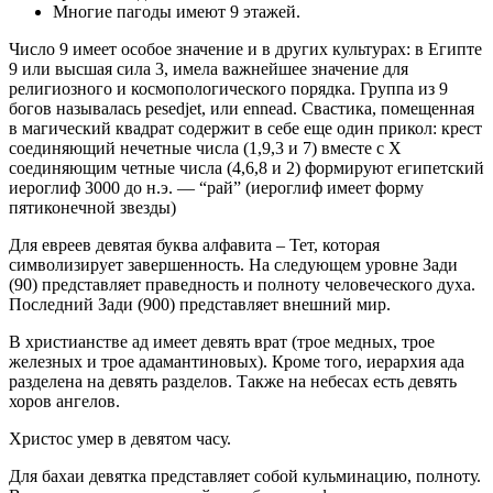
Многие пагоды имеют 9 этажей.
Число 9 имеет особое значение и в других культурах: в Египте
9 или высшая сила 3, имела важнейшее значение для
религиозного и космопологического порядка. Группа из 9
богов называлась pesedjet, или ennead. Свастика, помещенная
в магический квадрат содержит в себе еще один прикол: крест
соединяющий нечетные числа (1,9,3 и 7) вместе с Х
соединяющим четные числа (4,6,8 и 2) формируют египетский
иероглиф 3000 до н.э. — “рай” (иероглиф имеет форму
пятиконечной звезды)
Для евреев девятая буква алфавита – Тет, которая
символизирует завершенность. На следующем уровне Зади
(90) представляет праведность и полноту человеческого духа.
Последний Зади (900) представляет внешний мир.
В христианстве ад имеет девять врат (трое медных, трое
железных и трое адамантиновых). Кроме того, иерархия ада
разделена на девять разделов. Также на небесах есть девять
хоров ангелов.
Христос умер в девятом часу.
Для бахаи девятка представляет собой кульминацию, полноту.