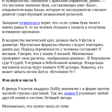
В нумерологии, связанной с арабским алфавитом, девять —
это числовое значение букв, составляющих имя «Баха»,
открывателя веры Бахаи, которую ее последователи считают
девятой существующей независимой религией.
Западные
нумерологи
верят, что, если сумма букв твоего
имени равна 9, то ты человек большого таланта и получишь
всемирное признание.
В колдовстве магический круг должен быть 9 футов в
диаметре. Магические формулы обычно следует повторять
девять раз. Период беременности у человека составляет 9
месяцев. Говорят, что у кошек 9 жизней. Математики
проверяют свои расчеты, «выбрасывая девятки». В Верховном
суде 9 судей, 9 игроков в бейсбольной команде. Владельцы
магазинов всегда будут взимать 9,99 доллара. Наконец, кто
может забыть песню Битлз «Revolution 9»?
Фэн шуй и число 9.
В феншу 9 клеток квадрата ЛоШу коннектят с в форме против
часовой стрелки свастикой. Так же,
номер 9
усиливает любой
другой номер в системе Летящей звезды.
Минимально, что нужно знать по теме: