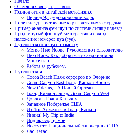
Начало
О летящих звездах, главное
Период огня в китайской метафизике.
Период 9, где должна быть вода.
Полет звезд. Построение карты летящих звезд дома.
Пример анализа фен-шуй по системе летящая звезда
Продвинутый фэн шуй метод летящих звезд –
наложение номеров куа (гуа).
Путешественникам на заметку
Метро Нью Йорка. Руководство пользователю
Нью Йорк. Как добраться из аэропорта на
Манхеттен.
Работа за рубежом.
Путешествия
Cocoa Beach Пляж серферов во Флориде
Grand Canyon East Гранд Каньон Восток
New Orleans, LA Новый Орлеан
Гранд Каньон Запад. Grand Canyon West
Дорога к Гранд Каньону
Западное Побережье США.
Из Лос Анжелеса в Гранд Каньон
Индия! My Trip to India
Индия, сердце мое
Йосемите. Национальный заповедник США
Лас Вегас