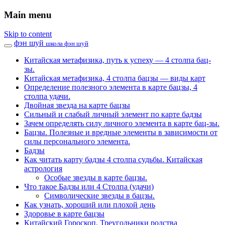
Main menu
Skip to content
фэн шуй
школа фэн шуй
Китайская метафизика, путь к успеху — 4 столпа бац-
зы.
Китайская метафизика, 4 столпа бацзы — виды карт
Определение полезного элемента в карте бацзы, 4
столпа удачи.
Двойная звезда на карте бацзы
Сильный и слабый личный элемент по карте бадзы
Зачем определять силу личного элемента в карте бац-зы.
Бацзы. Полезные и вредные элементы в зависимости от
силы персонального элемента.
Бадзы
Как читать карту бадзы 4 столпа судьбы. Китайская
астрология
Особые звезды в карте бацзы.
Что такое Бадзы или 4 Столпа (удачи)
Символические звезды в бацзы.
Как узнать, хороший или плохой день
Здоровье в карте бацзы
Китайский Гороскоп. Треугольники родства