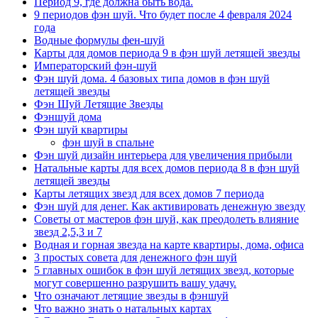
Период 9, где должна быть вода.
9 периодов фэн шуй. Что будет после 4 февраля 2024
года
Водные формулы фен-шуй
Карты для домов периода 9 в фэн шуй летящей звезды
Императорский фэн-шуй
Фэн шуй дома. 4 базовых типа домов в фэн шуй
летящей звезды
Фэн Шуй Летящие Звезды
Фэншуй дома
Фэн шуй квартиры
фэн шуй в спальне
Фэн шуй дизайн интерьера для увеличения прибыли
Натальные карты для всех домов периода 8 в фэн шуй
летящей звезды
Карты летящих звезд для всех домов 7 периода
Фэн шуй для денег. Как активировать денежную звезду
Советы от мастеров фэн шуй, как преодолеть влияние
звезд 2,5,3 и 7
Водная и горная звезда на карте квартиры, дома, офиса
3 простых совета для денежного фэн шуй
5 главных ошибок в фэн шуй летящих звезд, которые
могут совершенно разрушить вашу удачу.
Что означают летящие звезды в фэншуй
Что важно знать о натальных картах