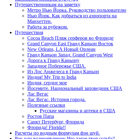
Путешественникам на заметку
Метро Нью Йорка. Руководство пользователю
Нью Йорк. Как добраться из аэропорта на
Манхеттен.
Работа за рубежом.
Путешествия
Cocoa Beach Пляж серферов во Флориде
Grand Canyon East Гранд Каньон Восток
New Orleans, LA Новый Орлеан
Гранд Каньон Запад. Grand Canyon West
Дорога к Гранд Каньону
Западное Побережье США.
Из Лос Анжелеса в Гранд Каньон
Индия! My Trip to India
Индия, сердце мое
Йосемите. Национальный заповедник США
Лас Вегас
Лас Вегас. История города.
Полезные ссылки
Русские магазины и аптеки в США
Ростов Папа
Санкт Петербург, Флорида
Флорида! Florida!!
Расчеты по водным формулам фэн шуй.
Рок или волеизявление: Что такое твоя судьба?