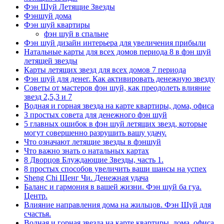
Фэн Шуй Летящие Звезды
Фэншуй дома
Фэн шуй квартиры
фэн шуй в спальне
Фэн шуй дизайн интерьера для увеличения прибыли
Натальные карты для всех домов периода 8 в фэн шуй
летящей звезды
Карты летящих звезд для всех домов 7 периода
Фэн шуй для денег. Как активировать денежную звезду
Советы от мастеров фэн шуй, как преодолеть влияние
звезд 2,5,3 и 7
Водная и горная звезда на карте квартиры, дома, офиса
3 простых совета для денежного фэн шуй
5 главных ошибок в фэн шуй летящих звезд, которые
могут совершенно разрушить вашу удачу.
Что означают летящие звезды в фэншуй
Что важно знать о натальных картах
8 Дворцов Блуждающие Звезды, часть 1.
8 простых способов увеличить ваши шансы на успех
Sheng Chi Шенг Чи. Денежная удача
Баланс и гармония в вашей жизни. Фэн шуй ба гуа.
Центр.
Влияние направления дома на жильцов. Фэн Шуй для
счастья.
Водная и горная звезда на карте квартиры, дома, офиса