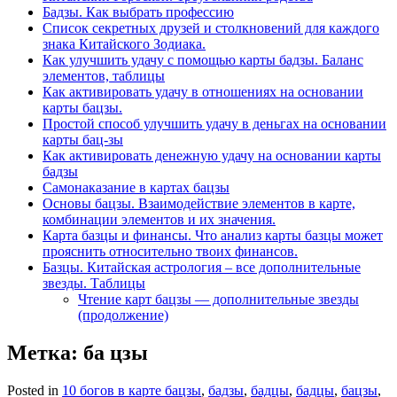
Бадзы. Как выбрать профессию
Список секретных друзей и cтолкновений для каждого
знака Китайского Зодиака.
Как улучшить удачу с помощью карты бадзы. Баланс
элементов, таблицы
Как активировать удачу в отношениях на основании
карты бацзы.
Простой способ улучшить удачу в деньгах на основании
карты бац-зы
Как активировать денежную удачу на основании карты
бадзы
Самонаказание в картах бацзы
Основы бацзы. Взаимодействие элементов в карте,
комбинации элементов и их значения.
Карта базцы и финансы. Что анализ карты базцы может
прояснить относительно твоих финансов.
Базцы. Китайская астрология – все дополнительные
звезды. Таблицы
Чтение карт бацзы — дополнительные звезды
(продолжение)
Метка:
ба цзы
Posted in
10 богов в карте бацзы
,
бадзы
,
бадцы
,
бадцы
,
бацзы
,