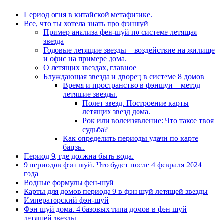
Период огня в китайской метафизике.
Все, что ты хотела знать про фэншуй
Пример анализа фен-шуй по системе летящая
звезда
Годовые летящие звезды – воздействие на жилище
и офис на примере дома.
О летящих звездах, главное
Блуждающая звезда и дворец в системе 8 домов
Время и пространство в фэншуй – метод
летящие звезды.
Полет звезд. Построение карты
летящих звезд дома.
Рок или волеизявление: Что такое твоя
судьба?
Как определить периоды удачи по карте
бацзы.
Период 9, где должна быть вода.
9 периодов фэн шуй. Что будет после 4 февраля 2024
года
Водные формулы фен-шуй
Карты для домов периода 9 в фэн шуй летящей звезды
Императорский фэн-шуй
Фэн шуй дома. 4 базовых типа домов в фэн шуй
летящей звезды