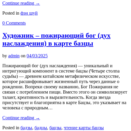
Continue reading
→
Posted in
фэн шуй
0 Comments
Художник – пожирающий бог (дух
наслаждения) в карте базцы
by
admin
on
04/03/2025
Пожирающий бог (дух наслаждения) — уникальный и
интригующий компонент в системе бацзы (Четыре столпа
судьбы) — древнем китайском метафизическом искусстве,
которое расшифровывает жизненный путь через данные о
рождении. Вопреки своему названию, Бог Пожирания не
связан с потреблением пищи. Вместо этого он символизирует
талант, креативность и выразительность. Когда звезда
присутствует и благоприятна в карте Бацзы, это указывает на
человека с природным…
Continue reading
→
Posted in
бадзы
,
бадцы
,
бацзы
,
чтение карты бацзы