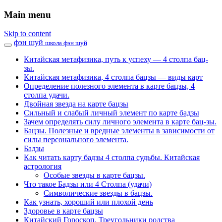
Main menu
Skip to content
фэн шуй
школа фэн шуй
Китайская метафизика, путь к успеху — 4 столпа бац-
зы.
Китайская метафизика, 4 столпа бацзы — виды карт
Определение полезного элемента в карте бацзы, 4
столпа удачи.
Двойная звезда на карте бацзы
Сильный и слабый личный элемент по карте бадзы
Зачем определять силу личного элемента в карте бац-зы.
Бацзы. Полезные и вредные элементы в зависимости от
силы персонального элемента.
Бадзы
Как читать карту бадзы 4 столпа судьбы. Китайская
астрология
Особые звезды в карте бацзы.
Что такое Бадзы или 4 Столпа (удачи)
Символические звезды в бацзы.
Как узнать, хороший или плохой день
Здоровье в карте бацзы
Китайский Гороскоп. Треугольники родства