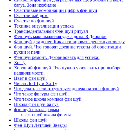
багуа. Зона изобилие
Счастливые комбинации цифр в фэн шуй
Счастливый дом.
Счастье по фэн шуй
Техника визуализации успеха
Трансцедентальный Фэн шуй ритуал
Феншуй: максимальная удача дома. 8 Дворцов
Фэн шуй для денег. Как активировать денежную звезду
Фэн шуй. Что говорят древние тексты об ориентации
кухни и печи
Фэншуй ремонт. Декорировать для успеха!
Хо Ту
Хороший фэн шуй. Что нужно учитывать при выборе
недвижимости.
Цвет в фэн шуй.
Числа Ло Шу и Хо Ту
Что делать, если отсутствует денежная зона фэн шуй
Что такое фигуры фэн шуй.
Что такое школа компаса фэн шуй
Школа фэн шуй ба гуа
фэн шуй школа формы
фэн шуй школа формы
Школы фэн шуй
Фэн Шуй Летящей Звезды