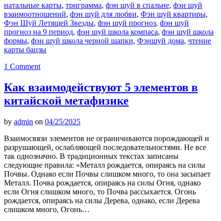
натальные карты
,
триграмма
,
фэн шуй в спальне
,
фэн шуй
взаимоотношений
,
фэн шуй для любви
,
Фэн шуй квартиры
,
Фэн Шуй Летящей Звезды
,
фэн шуй прогноз
,
фэн шуй
прогноз на 9 период
,
фэн шуй школа компаса
,
фэн шуй школа
формы
,
фэн шуй школа черной шапки
,
Фэншуй дома
,
чтение
карты бацзы
1 Comment
Как взаимодействуют 5 элементов в
китайской метафизике
by
admin
on
04/25/2025
Взаимосвязи элементов не ограничиваются порождающей и
разрушающей, ослабляющей последовательностями. Не все
так однозначно. В традиционных текстах записаны
следующие правила: «Металл рождается, опираясь на силы
Почвы. Однако если Почвы слишком много, то она засыпает
Металл. Почва рождается, опираясь на силы Огня, однако
если Огня слишком много, то Почва рассыхается. Огонь
рождается, опираясь на силы Дерева, однако, если Дерева
слишком много, Огонь…