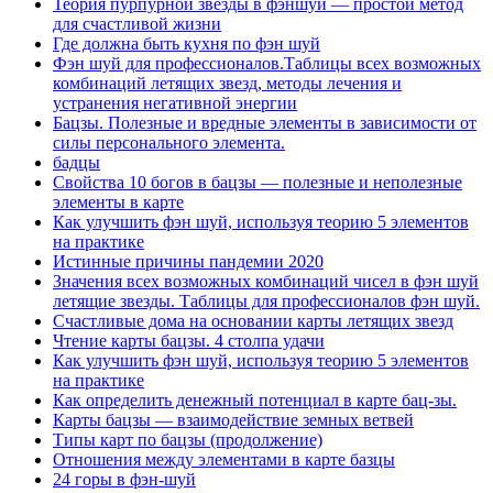
Теория пурпурной звезды в фэншуй — простой метод
для счастливой жизни
Где должна быть кухня по фэн шуй
Фэн шуй для профессионалов.Таблицы всех возможных
комбинаций летящих звезд, методы лечения и
устранения негативной энергии
Бацзы. Полезные и вредные элементы в зависимости от
силы персонального элемента.
бадцы
Свойства 10 богов в бацзы — полезные и неполезные
элементы в карте
Как улучшить фэн шуй, используя теорию 5 элементов
на практике
Истинные причины пандемии 2020
Значения всех возможных комбинаций чисел в фэн шуй
летящие звезды. Таблицы для профессионалов фэн шуй.
Счастливые дома на основании карты летящих звезд
Чтение карты бацзы. 4 столпа удачи
Как улучшить фэн шуй, используя теорию 5 элементов
на практике
Как определить денежный потенциал в карте бац-зы.
Карты бацзы — взаимодействие земных ветвей
Типы карт по бацзы (продолжение)
Отношения между элементами в карте базцы
24 горы в фэн-шуй