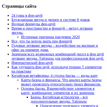
Страницы сайта
24 горы в фэн-шуй
Блуждающая звезда и дворец в системе 8 домов
Водные формулы фен-шуй
Время и пространство в фэншуй – метод летящие
звезды.
Истинные причины пандемии 2020
Все, что ты хотела знать про фэншуй
Годовые летящие звезды – воздействие на жилище и
офис на примере дома.
Значения всех возможных комбинаций чисел в фэн шуй
летящие звезды. Таблицы для профессионалов фэн шуй.
Императорский фэн-шуй
Как улучшить фэн шуй, используя теорию 5 элементов
на практике
Китайская метафизика, 4 столпа бацзы — виды карт
Карта базцы и финансы. Что анализ карты базцы
может прояснить относительно твоих финансов.
Основы бацзы. Взаимодействие элементов в
карте, комбинации элементов и их значения.
Базцы. Китайская астрология – все
дополнительные звезды. Таблицы
Определение полезного элемента в