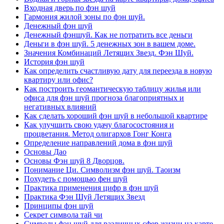
Входная дверь по фэн шуй
Гармония жилой зоны по фэн шуй.
Денежный фэн шуй
Денежный фэншуй. Как не потратить все деньги
Деньги в фэн шуй. 5 денежных зон в вашем доме.
Значения Комбинаций Летящих Звезд. Фэн Шуй.
История фэн шуй
Как определить счастливую дату для переезда в новую
квартиру или офис?
Как построить геомантическую таблицу жилья или
офиса для фэн шуй прогноза благоприятных и
негативных влияний
Как сделать хороший фэн шуй в небольшой квартире
Как улучшить свою удачу благосостояния и
процветания. Метод олигархов Гонг Конга
Определение направлений дома в фэн шуй
Основы Дао
Основы Фэн шуй 8 Дворцов.
Понимание Ци. Символизм фэн шуй. Таоизм
Похудеть с помощью фен шуй
Практика применения цифр в фэн шуй
Практика Фэн Шуй Летящих Звезд
Принципы фэн шуй
Секрет символа тай чи
Символы фэн шуй для различных сфер жизни на карте