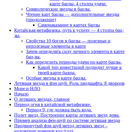
карте бацзы, 4 столпа удачи.
Символические звезды в бацзы.
Чтение карт бацзы — дополнительные звезды
(продолжение)
Самонаказание в картах бацзы
Китайская метафизика, путь к успеху — 4 столпа бац-
зы.
Свойства 10 богов в бацзы — полезные и
неполезные элементы в карте
Зачем определять силу личного элемента в карте
бац-зы.
Как определить периоды удачи по карте бацзы.
Какой тип инвестиций подходит лучше к
твоей карте базцы.
Особые звезды в карте бацзы.
Летящая звезда в фэн шуй. Роль ландшафта. 8 дворцов
Море и НЛО
Начало
О летящих звездах, главное
Период огня в китайской метафизике.
Период 9, где должна быть вода.
Полет звезд. Построение карты летящих звезд дома.
Пример анализа фен-шуй по системе летящая звезда
Продвинутый фэн шуй метод летящих звезд –
наложение номеров куа (гуа).