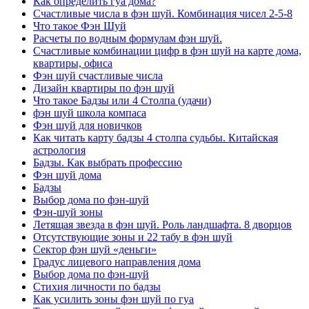
Как определить гуа дома?
Счастливые числа в фэн шуй. Комбинация чисел 2-5-8
Что такое Фэн Шуй
Расчеты по водным формулам фэн шуй.
Счастливые комбинации цифр в фэн шуй на карте дома,
квартиры, офиса
Фэн шуй счастливые числа
Дизайн квартиры по фэн шуй
Что такое Бадзы или 4 Столпа (удачи)
фэн шуй школа компаса
Фэн шуй для новичков
Как читать карту бадзы 4 столпа судьбы. Китайская
астрология
Бадзы. Как выбрать профессию
Фэн шуй дома
Бадзы
Выбор дома по фэн-шуй
Фэн-шуй зоны
Летящая звезда в фэн шуй. Роль ландшафта. 8 дворцов
Отсутствующие зоны и 22 табу в фэн шуй
Сектор фэн шуй «деньги»
Градус лицевого направления дома
Выбор дома по фэн-шуй
Стихия личности по бадзы
Как усилить зоны фэн шуй по гуа