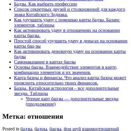
Бадзы. Как выбрать профессию
Список секретных друзей и cтолкновений для каждого
знака Китайского Зодиака.
Как улучшить удачу с помощью карты бадзы. Баланс
элементов, таблицы
Как активировать удачу в отношениях на основании
карты бацзы.
Простой способ улучшить удачу в деньгах на основании
карты бац-зы
Как активировать денежную удачу на основании карты
бадзы
Самонаказание в картах бацзы
Основы бацзы. Взаимодействие элементов в карте,
комбинации элементов и их значения.
Карта базцы и финансы. Что анализ карты базцы может
прояснить относительно твоих финансов.
Базцы. Китайская астрология – все дополнительные
звезды. Таблицы
Чтение карт бацзы — дополнительные звезды
(продолжение)
Метка:
отношения
Posted in
бадзы
,
бадцы
,
бацзы
,
фэн шуй взаимоотношений