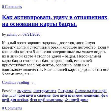
0 Comments
Как активировать удачу в отношениях
на основании карты бацзы.
by
admin
on
09/21/2020
Каждый хочет хорошее здоровье, достаток, достойную
карьеру, долгий счастливый брак и хорошее потомство. Если у
кого-либо все эти 5 аспектов завершенные мы можем видеть
их в личной карте 4 столпов удачи – бацзы. Персональная
карта бадзы считается сбалансированной, если в ней
присутствуют все 5 элементов, особенно, если их в
одинаковом количестве. Если в вашей карте представлены все
5 элементов, вы…
Continue reading
→
Posted in
амулеты
,
инструменты
,
Ритуалы
,
Символы фэн шуй
,
фэн шуй
,
фэн шуй в спальне
,
фэн шуй взаимоотношений
,
фэн
шуй для любви
,
Фэн шуй квартиры
,
Фэншуй дома
0 Comments