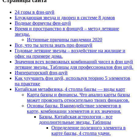
Страницы сайта
24 горы в фэн-шуй
Блуждающая звезда и дворец в системе 8 домов
Водные формулы фен-шуй
Время и пространство в фэншуй – метод летящие
звезды.
Истинные причины пандемии 2020
Все, что ты хотела знать про фэншуй
Годовые летящие звезды – воздействие на жилище и
офис на примере дома.
Значения всех возможных комбинаций чисел в фэн шуй
летящие звезды. Таблицы для профессионалов фэн шуй.
Императорский фэн-шуй
Как улучшить фэн шуй, используя теорию 5 элементов
на практике
Китайская метафизика, 4 столпа бацзы — виды карт
Карта базцы и финансы. Что анализ карты базцы
может прояснить относительно твоих финансов.
Основы бацзы. Взаимодействие элементов в
карте, комбинации элементов и их значения.
Базцы. Китайская астрология – все
дополнительные звезды. Таблицы
Определение полезного элемента в
карте бацзы, 4 столпа удачи.