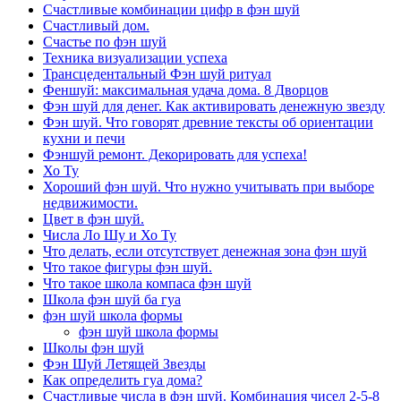
Счастливые комбинации цифр в фэн шуй
Счастливый дом.
Счастье по фэн шуй
Техника визуализации успеха
Трансцедентальный Фэн шуй ритуал
Феншуй: максимальная удача дома. 8 Дворцов
Фэн шуй для денег. Как активировать денежную звезду
Фэн шуй. Что говорят древние тексты об ориентации
кухни и печи
Фэншуй ремонт. Декорировать для успеха!
Хо Ту
Хороший фэн шуй. Что нужно учитывать при выборе
недвижимости.
Цвет в фэн шуй.
Числа Ло Шу и Хо Ту
Что делать, если отсутствует денежная зона фэн шуй
Что такое фигуры фэн шуй.
Что такое школа компаса фэн шуй
Школа фэн шуй ба гуа
фэн шуй школа формы
фэн шуй школа формы
Школы фэн шуй
Фэн Шуй Летящей Звезды
Как определить гуа дома?
Счастливые числа в фэн шуй. Комбинация чисел 2-5-8