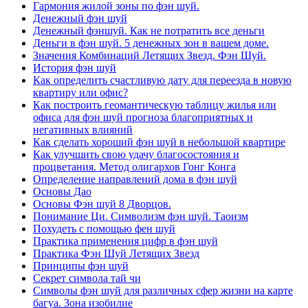
Гармония жилой зоны по фэн шуй.
Денежный фэн шуй
Денежный фэншуй. Как не потратить все деньги
Деньги в фэн шуй. 5 денежных зон в вашем доме.
Значения Комбинаций Летящих Звезд. Фэн Шуй.
История фэн шуй
Как определить счастливую дату для переезда в новую
квартиру или офис?
Как построить геомантическую таблицу жилья или
офиса для фэн шуй прогноза благоприятных и
негативных влияний
Как сделать хороший фэн шуй в небольшой квартире
Как улучшить свою удачу благосостояния и
процветания. Метод олигархов Гонг Конга
Определение направлений дома в фэн шуй
Основы Дао
Основы Фэн шуй 8 Дворцов.
Понимание Ци. Символизм фэн шуй. Таоизм
Похудеть с помощью фен шуй
Практика применения цифр в фэн шуй
Практика Фэн Шуй Летящих Звезд
Принципы фэн шуй
Секрет символа тай чи
Символы фэн шуй для различных сфер жизни на карте
багуа. Зона изобилие