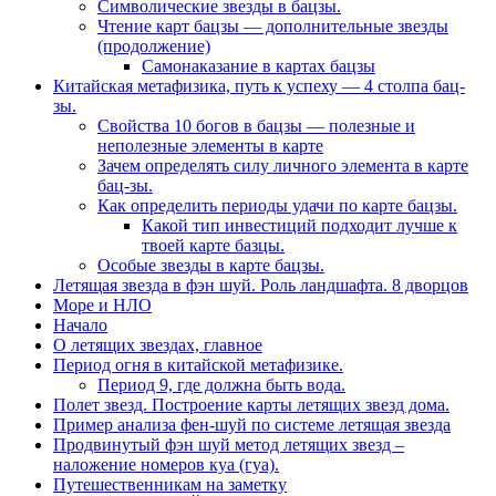
Символические звезды в бацзы.
Чтение карт бацзы — дополнительные звезды
(продолжение)
Самонаказание в картах бацзы
Китайская метафизика, путь к успеху — 4 столпа бац-
зы.
Свойства 10 богов в бацзы — полезные и
неполезные элементы в карте
Зачем определять силу личного элемента в карте
бац-зы.
Как определить периоды удачи по карте бацзы.
Какой тип инвестиций подходит лучше к
твоей карте базцы.
Особые звезды в карте бацзы.
Летящая звезда в фэн шуй. Роль ландшафта. 8 дворцов
Море и НЛО
Начало
О летящих звездах, главное
Период огня в китайской метафизике.
Период 9, где должна быть вода.
Полет звезд. Построение карты летящих звезд дома.
Пример анализа фен-шуй по системе летящая звезда
Продвинутый фэн шуй метод летящих звезд –
наложение номеров куа (гуа).
Путешественникам на заметку