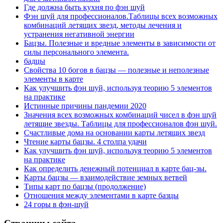
Где должна быть кухня по фэн шуй
Фэн шуй для профессионалов.Таблицы всех возможных
комбинаций летящих звезд, методы лечения и
устранения негативной энергии
Бацзы. Полезные и вредные элементы в зависимости от
силы персонального элемента.
бадцы
Свойства 10 богов в бацзы — полезные и неполезные
элементы в карте
Как улучшить фэн шуй, используя теорию 5 элементов
на практике
Истинные причины пандемии 2020
Значения всех возможных комбинаций чисел в фэн шуй
летящие звезды. Таблицы для профессионалов фэн шуй.
Счастливые дома на основании карты летящих звезд
Чтение карты бацзы. 4 столпа удачи
Как улучшить фэн шуй, используя теорию 5 элементов
на практике
Как определить денежный потенциал в карте бац-зы.
Карты бацзы — взаимодействие земных ветвей
Типы карт по бацзы (продолжение)
Отношения между элементами в карте базцы
24 горы в фэн-шуй