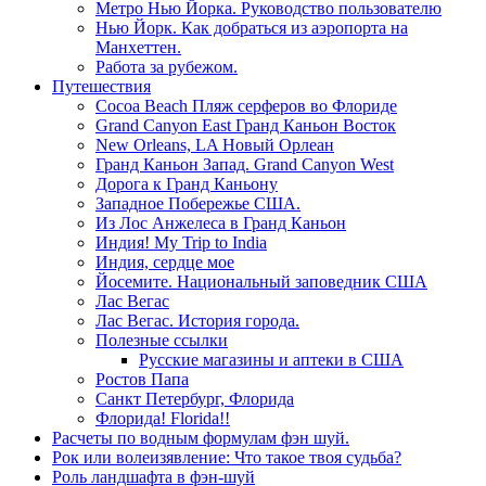
Метро Нью Йорка. Руководство пользователю
Нью Йорк. Как добраться из аэропорта на
Манхеттен.
Работа за рубежом.
Путешествия
Cocoa Beach Пляж серферов во Флориде
Grand Canyon East Гранд Каньон Восток
New Orleans, LA Новый Орлеан
Гранд Каньон Запад. Grand Canyon West
Дорога к Гранд Каньону
Западное Побережье США.
Из Лос Анжелеса в Гранд Каньон
Индия! My Trip to India
Индия, сердце мое
Йосемите. Национальный заповедник США
Лас Вегас
Лас Вегас. История города.
Полезные ссылки
Русские магазины и аптеки в США
Ростов Папа
Санкт Петербург, Флорида
Флорида! Florida!!
Расчеты по водным формулам фэн шуй.
Рок или волеизявление: Что такое твоя судьба?
Роль ландшафта в фэн-шуй