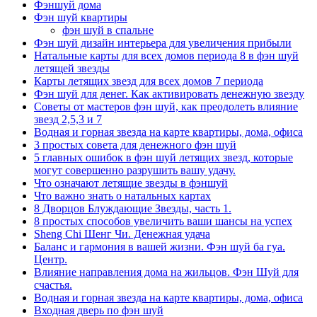
Фэншуй дома
Фэн шуй квартиры
фэн шуй в спальне
Фэн шуй дизайн интерьера для увеличения прибыли
Натальные карты для всех домов периода 8 в фэн шуй
летящей звезды
Карты летящих звезд для всех домов 7 периода
Фэн шуй для денег. Как активировать денежную звезду
Советы от мастеров фэн шуй, как преодолеть влияние
звезд 2,5,3 и 7
Водная и горная звезда на карте квартиры, дома, офиса
3 простых совета для денежного фэн шуй
5 главных ошибок в фэн шуй летящих звезд, которые
могут совершенно разрушить вашу удачу.
Что означают летящие звезды в фэншуй
Что важно знать о натальных картах
8 Дворцов Блуждающие Звезды, часть 1.
8 простых способов увеличить ваши шансы на успех
Sheng Chi Шенг Чи. Денежная удача
Баланс и гармония в вашей жизни. Фэн шуй ба гуа.
Центр.
Влияние направления дома на жильцов. Фэн Шуй для
счастья.
Водная и горная звезда на карте квартиры, дома, офиса
Входная дверь по фэн шуй