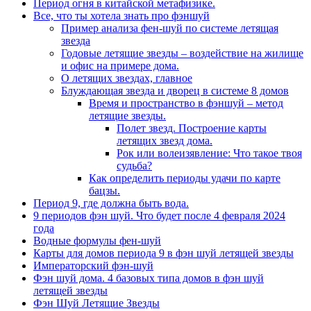
Период огня в китайской метафизике.
Все, что ты хотела знать про фэншуй
Пример анализа фен-шуй по системе летящая
звезда
Годовые летящие звезды – воздействие на жилище
и офис на примере дома.
О летящих звездах, главное
Блуждающая звезда и дворец в системе 8 домов
Время и пространство в фэншуй – метод
летящие звезды.
Полет звезд. Построение карты
летящих звезд дома.
Рок или волеизявление: Что такое твоя
судьба?
Как определить периоды удачи по карте
бацзы.
Период 9, где должна быть вода.
9 периодов фэн шуй. Что будет после 4 февраля 2024
года
Водные формулы фен-шуй
Карты для домов периода 9 в фэн шуй летящей звезды
Императорский фэн-шуй
Фэн шуй дома. 4 базовых типа домов в фэн шуй
летящей звезды
Фэн Шуй Летящие Звезды