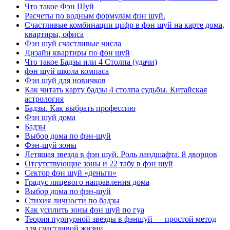
Что такое Фэн Шуй
Расчеты по водным формулам фэн шуй.
Счастливые комбинации цифр в фэн шуй на карте дома,
квартиры, офиса
Фэн шуй счастливые числа
Дизайн квартиры по фэн шуй
Что такое Бадзы или 4 Столпа (удачи)
фэн шуй школа компаса
Фэн шуй для новичков
Как читать карту бадзы 4 столпа судьбы. Китайская
астрология
Бадзы. Как выбрать профессию
Фэн шуй дома
Бадзы
Выбор дома по фэн-шуй
Фэн-шуй зоны
Летящая звезда в фэн шуй. Роль ландшафта. 8 дворцов
Отсутствующие зоны и 22 табу в фэн шуй
Сектор фэн шуй «деньги»
Градус лицевого направления дома
Выбор дома по фэн-шуй
Стихия личности по бадзы
Как усилить зоны фэн шуй по гуа
Теория пурпурной звезды в фэншуй — простой метод
для счастливой жизни