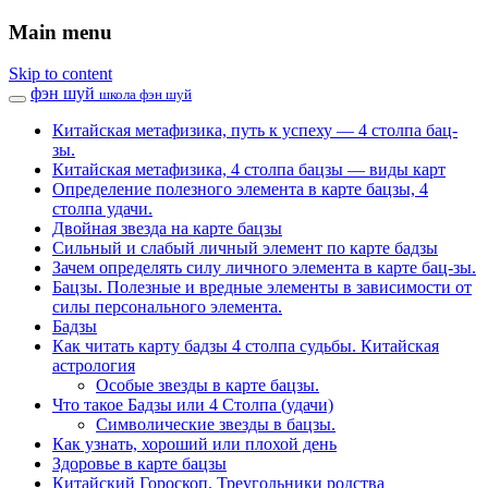
Main menu
Skip to content
фэн шуй
школа фэн шуй
Китайская метафизика, путь к успеху — 4 столпа бац-
зы.
Китайская метафизика, 4 столпа бацзы — виды карт
Определение полезного элемента в карте бацзы, 4
столпа удачи.
Двойная звезда на карте бацзы
Сильный и слабый личный элемент по карте бадзы
Зачем определять силу личного элемента в карте бац-зы.
Бацзы. Полезные и вредные элементы в зависимости от
силы персонального элемента.
Бадзы
Как читать карту бадзы 4 столпа судьбы. Китайская
астрология
Особые звезды в карте бацзы.
Что такое Бадзы или 4 Столпа (удачи)
Символические звезды в бацзы.
Как узнать, хороший или плохой день
Здоровье в карте бацзы
Китайский Гороскоп. Треугольники родства