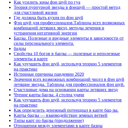
Как усилить зоны фэн шуй по гуа
Теория пурпурной звезды в фэншуй — простой метод
для счастливой жизни
Где должна быть кухня по фэн шуй
Фэн шуй для профессионалов.Таблицы всех возможных
комбинаций летящих звезд, методы лечения и
устранения негативной энергии
Бацзы. Полезные и вредные элементы в зависимости от
силы персонального элемента.
бадцы
Свойства 10 богов в бацзы — полезные и неполезные
элементы в карте
Как улучшить фэн шуй, используя теорию 5 элементов
на практике
Истинные причины пандемии 2020
Значения всех возможных комбинаций чисел в фэн шуй
летящие звезды. Таблицы для профессионалов фэн шуй.
Счастливые дома на основании карты летящих звезд
Чтение карты бацзы. 4 столпа удачи
Как улучшить фэн шуй, используя теорию 5 элементов
на практике
Как определить денежный потенциал в карте бац-зы.
Карты бацзы — взаимодействие земных ветвей
Типы карт по бацзы (продолжение)
Отношения между элементами в карте базцы