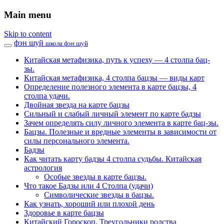
Main menu
Skip to content
фэн шуй
школа фэн шуй
Китайская метафизика, путь к успеху — 4 столпа бац-
зы.
Китайская метафизика, 4 столпа бацзы — виды карт
Определение полезного элемента в карте бацзы, 4
столпа удачи.
Двойная звезда на карте бацзы
Сильный и слабый личный элемент по карте бадзы
Зачем определять силу личного элемента в карте бац-зы.
Бацзы. Полезные и вредные элементы в зависимости от
силы персонального элемента.
Бадзы
Как читать карту бадзы 4 столпа судьбы. Китайская
астрология
Особые звезды в карте бацзы.
Что такое Бадзы или 4 Столпа (удачи)
Символические звезды в бацзы.
Как узнать, хороший или плохой день
Здоровье в карте бацзы
Китайский Гороскоп. Треугольники родства