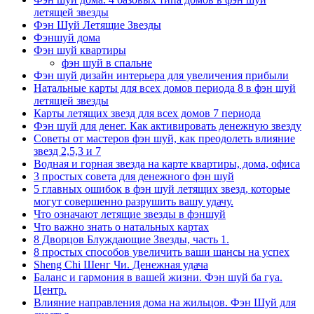
летящей звезды
Фэн Шуй Летящие Звезды
Фэншуй дома
Фэн шуй квартиры
фэн шуй в спальне
Фэн шуй дизайн интерьера для увеличения прибыли
Натальные карты для всех домов периода 8 в фэн шуй
летящей звезды
Карты летящих звезд для всех домов 7 периода
Фэн шуй для денег. Как активировать денежную звезду
Советы от мастеров фэн шуй, как преодолеть влияние
звезд 2,5,3 и 7
Водная и горная звезда на карте квартиры, дома, офиса
3 простых совета для денежного фэн шуй
5 главных ошибок в фэн шуй летящих звезд, которые
могут совершенно разрушить вашу удачу.
Что означают летящие звезды в фэншуй
Что важно знать о натальных картах
8 Дворцов Блуждающие Звезды, часть 1.
8 простых способов увеличить ваши шансы на успех
Sheng Chi Шенг Чи. Денежная удача
Баланс и гармония в вашей жизни. Фэн шуй ба гуа.
Центр.
Влияние направления дома на жильцов. Фэн Шуй для