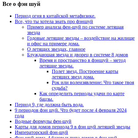
Все о фэн шуй
Период огня в китайской метафизике.
Все, что ты хотела знать про фэншуй
Пример анализа фен-шуй по системе летящая
звезда
Годовые летящие звезды – воздействие на жилище
и офис на примере дома.
О летящих звездах, главное
Блуждающая звезда и дворец в системе 8 домов
Время и пространство в фэншуй – метод
летящие звезды.
Полет звезд. Построение карты
летящих звезд дома.
Рок или волеизявление: Что такое твоя
судьба?
Как определить периоды удачи по карте
бацзы.
Период 9, где должна быть вода.
9 периодов фэн шуй. Что будет после 4 февраля 2024
года
Водные формулы фен-шуй
Карты для домов периода 9 в фэн шуй летящей звезды
Императорский фэн-шуй
Фэн шуй дома. 4 базовых типа домов в фэн шуй