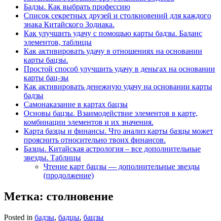
Бадзы. Как выбрать профессию
Список секретных друзей и cтолкновений для каждого
знака Китайского Зодиака.
Как улучшить удачу с помощью карты бадзы. Баланс
элементов, таблицы
Как активировать удачу в отношениях на основании
карты бацзы.
Простой способ улучшить удачу в деньгах на основании
карты бац-зы
Как активировать денежную удачу на основании карты
бадзы
Самонаказание в картах бацзы
Основы бацзы. Взаимодействие элементов в карте,
комбинации элементов и их значения.
Карта базцы и финансы. Что анализ карты базцы может
прояснить относительно твоих финансов.
Базцы. Китайская астрология – все дополнительные
звезды. Таблицы
Чтение карт бацзы — дополнительные звезды
(продолжение)
Метка:
столновение
Posted in
бадзы
,
бадцы
,
бацзы