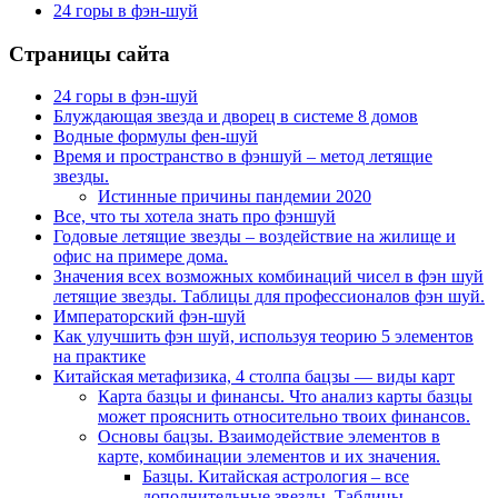
24 горы в фэн-шуй
Страницы сайта
24 горы в фэн-шуй
Блуждающая звезда и дворец в системе 8 домов
Водные формулы фен-шуй
Время и пространство в фэншуй – метод летящие
звезды.
Истинные причины пандемии 2020
Все, что ты хотела знать про фэншуй
Годовые летящие звезды – воздействие на жилище и
офис на примере дома.
Значения всех возможных комбинаций чисел в фэн шуй
летящие звезды. Таблицы для профессионалов фэн шуй.
Императорский фэн-шуй
Как улучшить фэн шуй, используя теорию 5 элементов
на практике
Китайская метафизика, 4 столпа бацзы — виды карт
Карта базцы и финансы. Что анализ карты базцы
может прояснить относительно твоих финансов.
Основы бацзы. Взаимодействие элементов в
карте, комбинации элементов и их значения.
Базцы. Китайская астрология – все
дополнительные звезды. Таблицы