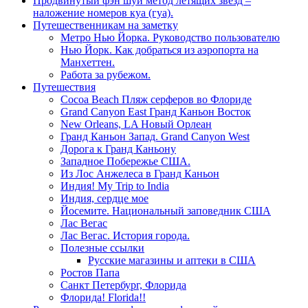
Продвинутый фэн шуй метод летящих звезд –
наложение номеров куа (гуа).
Путешественникам на заметку
Метро Нью Йорка. Руководство пользователю
Нью Йорк. Как добраться из аэропорта на
Манхеттен.
Работа за рубежом.
Путешествия
Cocoa Beach Пляж серферов во Флориде
Grand Canyon East Гранд Каньон Восток
New Orleans, LA Новый Орлеан
Гранд Каньон Запад. Grand Canyon West
Дорога к Гранд Каньону
Западное Побережье США.
Из Лос Анжелеса в Гранд Каньон
Индия! My Trip to India
Индия, сердце мое
Йосемите. Национальный заповедник США
Лас Вегас
Лас Вегас. История города.
Полезные ссылки
Русские магазины и аптеки в США
Ростов Папа
Санкт Петербург, Флорида
Флорида! Florida!!