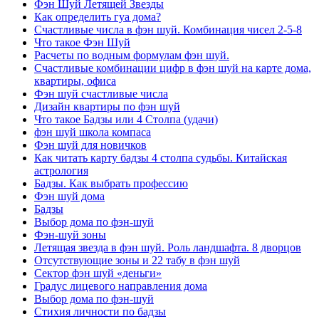
Фэн Шуй Летящей Звезды
Как определить гуа дома?
Счастливые числа в фэн шуй. Комбинация чисел 2-5-8
Что такое Фэн Шуй
Расчеты по водным формулам фэн шуй.
Счастливые комбинации цифр в фэн шуй на карте дома,
квартиры, офиса
Фэн шуй счастливые числа
Дизайн квартиры по фэн шуй
Что такое Бадзы или 4 Столпа (удачи)
фэн шуй школа компаса
Фэн шуй для новичков
Как читать карту бадзы 4 столпа судьбы. Китайская
астрология
Бадзы. Как выбрать профессию
Фэн шуй дома
Бадзы
Выбор дома по фэн-шуй
Фэн-шуй зоны
Летящая звезда в фэн шуй. Роль ландшафта. 8 дворцов
Отсутствующие зоны и 22 табу в фэн шуй
Сектор фэн шуй «деньги»
Градус лицевого направления дома
Выбор дома по фэн-шуй
Стихия личности по бадзы