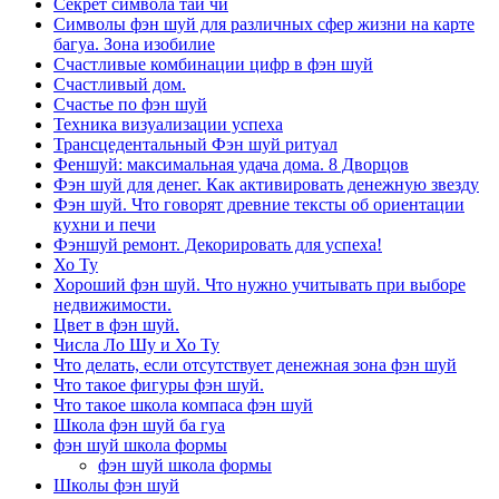
Секрет символа тай чи
Символы фэн шуй для различных сфер жизни на карте
багуа. Зона изобилие
Счастливые комбинации цифр в фэн шуй
Счастливый дом.
Счастье по фэн шуй
Техника визуализации успеха
Трансцедентальный Фэн шуй ритуал
Феншуй: максимальная удача дома. 8 Дворцов
Фэн шуй для денег. Как активировать денежную звезду
Фэн шуй. Что говорят древние тексты об ориентации
кухни и печи
Фэншуй ремонт. Декорировать для успеха!
Хо Ту
Хороший фэн шуй. Что нужно учитывать при выборе
недвижимости.
Цвет в фэн шуй.
Числа Ло Шу и Хо Ту
Что делать, если отсутствует денежная зона фэн шуй
Что такое фигуры фэн шуй.
Что такое школа компаса фэн шуй
Школа фэн шуй ба гуа
фэн шуй школа формы
фэн шуй школа формы
Школы фэн шуй