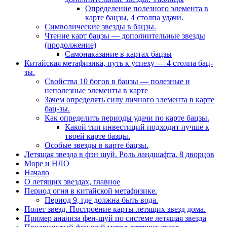
Определение полезного элемента в
карте бацзы, 4 столпа удачи.
Символические звезды в бацзы.
Чтение карт бацзы — дополнительные звезды
(продолжение)
Самонаказание в картах бацзы
Китайская метафизика, путь к успеху — 4 столпа бац-
зы.
Свойства 10 богов в бацзы — полезные и
неполезные элементы в карте
Зачем определять силу личного элемента в карте
бац-зы.
Как определить периоды удачи по карте бацзы.
Какой тип инвестиций подходит лучше к
твоей карте базцы.
Особые звезды в карте бацзы.
Летящая звезда в фэн шуй. Роль ландшафта. 8 дворцов
Море и НЛО
Начало
О летящих звездах, главное
Период огня в китайской метафизике.
Период 9, где должна быть вода.
Полет звезд. Построение карты летящих звезд дома.
Пример анализа фен-шуй по системе летящая звезда