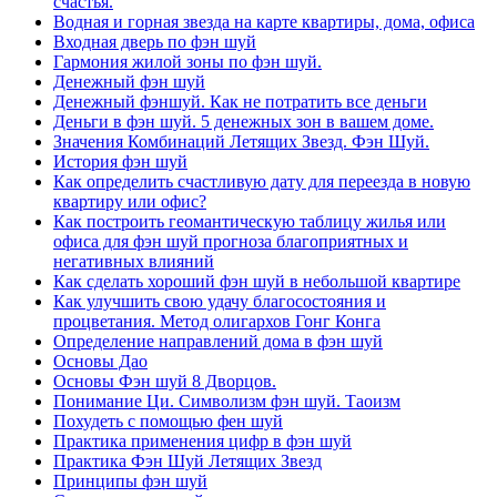
счастья.
Водная и горная звезда на карте квартиры, дома, офиса
Входная дверь по фэн шуй
Гармония жилой зоны по фэн шуй.
Денежный фэн шуй
Денежный фэншуй. Как не потратить все деньги
Деньги в фэн шуй. 5 денежных зон в вашем доме.
Значения Комбинаций Летящих Звезд. Фэн Шуй.
История фэн шуй
Как определить счастливую дату для переезда в новую
квартиру или офис?
Как построить геомантическую таблицу жилья или
офиса для фэн шуй прогноза благоприятных и
негативных влияний
Как сделать хороший фэн шуй в небольшой квартире
Как улучшить свою удачу благосостояния и
процветания. Метод олигархов Гонг Конга
Определение направлений дома в фэн шуй
Основы Дао
Основы Фэн шуй 8 Дворцов.
Понимание Ци. Символизм фэн шуй. Таоизм
Похудеть с помощью фен шуй
Практика применения цифр в фэн шуй
Практика Фэн Шуй Летящих Звезд
Принципы фэн шуй