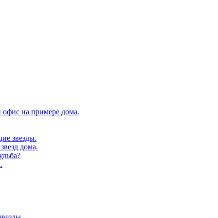
 офис на примере дома.
щие звезды.
звезд дома.
удьба?
.
звезды