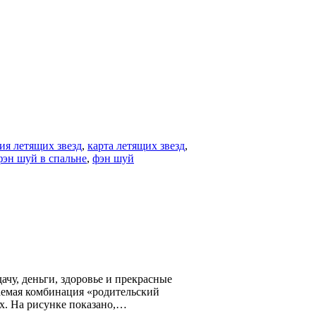
ия летящих звезд
,
карта летящих звезд
,
фэн шуй в спальне
,
фэн шуй
чу, деньги, здоровье и прекрасные
ваемая комбинация «родительский
х. На рисунке показано,…