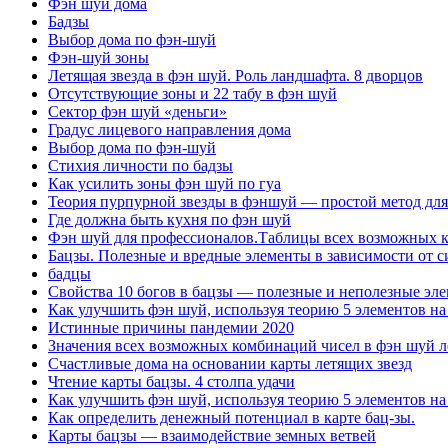
Фэн шуй дома
Бадзы
Выбор дома по фэн-шуй
Фэн-шуй зоны
Летящая звезда в фэн шуй. Роль ландшафта. 8 дворцов
Отсутствующие зоны и 22 табу в фэн шуй
Сектор фэн шуй «деньги»
Градус лицевого направления дома
Выбор дома по фэн-шуй
Стихия личности по бадзы
Как усилить зоны фэн шуй по гуа
Теория пурпурной звезды в фэншуй — простой метод для
Где должна быть кухня по фэн шуй
Фэн шуй для профессионалов.Таблицы всех возможных ко
Бацзы. Полезные и вредные элементы в зависимости от с
бадцы
Свойства 10 богов в бацзы — полезные и неполезные эле
Как улучшить фэн шуй, используя теорию 5 элементов на
Истинные причины пандемии 2020
Значения всех возможных комбинаций чисел в фэн шуй л
Счастливые дома на основании карты летящих звезд
Чтение карты бацзы. 4 столпа удачи
Как улучшить фэн шуй, используя теорию 5 элементов на
Как определить денежный потенциал в карте бац-зы.
Карты бацзы — взаимодействие земных ветвей