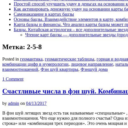
Простой способ улучшить удачу в деньгах на основании 
Как активировать денежную удачу на основании карты б
Самонаказание в картах бацзы
Основы бацзы. Взаимодействие элементов в карте, комби
Карта базцы и финансы. Что анализ карты базцы может п
Базцы. Китайская астрология – все дополнительные звез
Чтение карт бацзы — дополнительные звезды (про
Метка:
2-5-8
Posted in
геомантика
,
геомантические таблицы
,
горная и водная
комбинации цифр в нумерологии
,
лицевое направление
,
натал
взаимоотношений
,
Фэн шуй квартиры
,
Фэншуй дома
1 Comment
Счастливые числа в фэн шуй. Комбинац
by
admin
on
04/13/2017
В фэн шуй летящих звезд есть так называемые «специальные» ,
взаимоотношения. Что еще нужно для полного счастья? Одна и
строка» или «комбинация трех периодов». Это очень мощная и