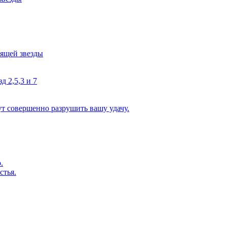
тящей звезды
д 2,5,3 и 7
ут совершенно разрушить вашу удачу.
.
стья.