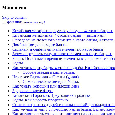
Main menu
Skip to content
фэн шуй
школа фэн шуй
Китайская метафизика, путь к успеху — 4 столпа бац-зы.
Китайская метафизика, 4 столпа бацзы — виды карт
Определение полезного элемента в карте бацзы, 4 столпа 
Двойная звезда на карте бацзы
Сильный и слабый личный элемент по карте бадзы
Зачем определять силу личного элемента в карте бац-зы.
Бацзы. Полезные и вредные элементы в зависимости от с
Бадзы
Как читать карту бадзы 4 столпа судьбы. Китайская астро
Особые звезды в карте бацзы.
Что такое Бадзы или 4 Столпа (удачи)
Символические звезды в бацзы.
Как узнать, хороший или плохой день
Здоровье в карте бацзы
Китайский Гороскоп. Треугольники родства
Бадзы. Как выбрать профессию
Список секретных друзей и cтолкновений для каждого зн
Как улучшить удачу с помощью карты бадзы. Баланс элем
Как активировать удачу в отношениях на основании карт