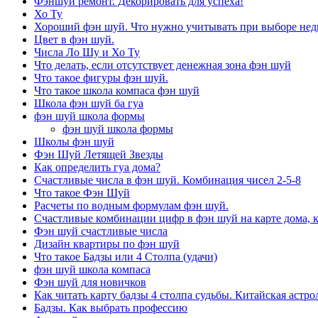
Фэншуй ремонт. Декорировать для успеха!
Хо Ту
Хороший фэн шуй. Что нужно учитывать при выборе не
Цвет в фэн шуй.
Числа Ло Шу и Хо Ту
Что делать, если отсутствует денежная зона фэн шуй
Что такое фигуры фэн шуй.
Что такое школа компаса фэн шуй
Школа фэн шуй ба гуа
фэн шуй школа формы
фэн шуй школа формы
Школы фэн шуй
Фэн Шуй Летящей Звезды
Как определить гуа дома?
Счастливые числа в фэн шуй. Комбинация чисел 2-5-8
Что такое Фэн Шуй
Расчеты по водным формулам фэн шуй.
Счастливые комбинации цифр в фэн шуй на карте дома, 
Фэн шуй счастливые числа
Дизайн квартиры по фэн шуй
Что такое Бадзы или 4 Столпа (удачи)
фэн шуй школа компаса
Фэн шуй для новичков
Как читать карту бадзы 4 столпа судьбы. Китайская астро
Бадзы. Как выбрать профессию