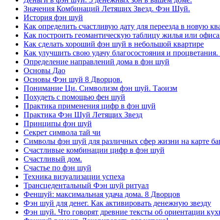
Значения Комбинаций Летящих Звезд. Фэн Шуй.
История фэн шуй
Как определить счастливую дату для переезда в новую кв
Как построить геомантическую таблицу жилья или офиса
Как сделать хороший фэн шуй в небольшой квартире
Как улучшить свою удачу благосостояния и процветания.
Определение направлений дома в фэн шуй
Основы Дао
Основы Фэн шуй 8 Дворцов.
Понимание Ци. Символизм фэн шуй. Таоизм
Похудеть с помощью фен шуй
Практика применения цифр в фэн шуй
Практика Фэн Шуй Летящих Звезд
Принципы фэн шуй
Секрет символа тай чи
Символы фэн шуй для различных сфер жизни на карте баг
Счастливые комбинации цифр в фэн шуй
Счастливый дом.
Счастье по фэн шуй
Техника визуализации успеха
Трансцедентальный Фэн шуй ритуал
Феншуй: максимальная удача дома. 8 Дворцов
Фэн шуй для денег. Как активировать денежную звезду
Фэн шуй. Что говорят древние тексты об ориентации кух