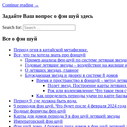
Continue reading
→
Задайте Ваш вопрос о фэн шуй здесь
Search for:
Все о фэн шуй
Период огня в китайской метафизике.
Все, что ты хотела знать про фэншуй
Пример анализа фен-шуй по системе летящая звезда
Годовые летящие звезды – воздействие на жилище и
О летящих звездах, главное
Блуждающая звезда и дворец в системе 8 домов
Время и пространство в фэншуй – метод летя
Полет звезд. Построение карты летящих 
Рок или волеизявление: Что такое твоя с
Как определить периоды удачи по карте бацзы
Период 9, где должна быть вода.
9 периодов фэн шуй. Что будет после 4 февраля 2024 года
Водные формулы фен-шуй
Карты для домов периода 9 в фэн шуй летящей звезды
Императорский фэн-шуй
Фэн шуй дома. 4 базовых типа домов в фэн шуй летящей 