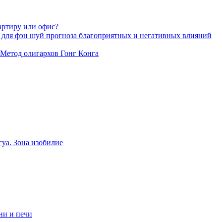
артиру или офис?
 для фэн шуй прогноза благоприятных и негативных влияний
 Метод олигархов Гонг Конга
уа. Зона изобилие
ни и печи