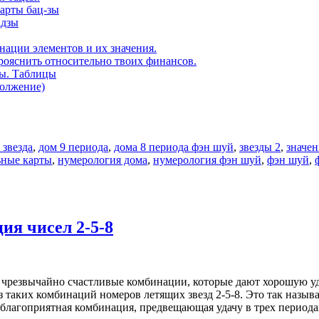
карты бац-зы
адзы
нации элементов и их значения.
рояснить относительно твоих финансов.
ды. Таблицы
должение)
 звезда
,
дом 9 периода
,
дома 8 периода фэн шуй
,
звезды 2
,
значен
ьные карты
,
нумерология дома
,
нумерология фэн шуй
,
фэн шуй
,
ия чисел 2-5-8
 чрезвычайно счастливые комбинации, которые дают хорошую уда
з таких комбинаций номеров летящих звезд 2-5-8. Это так назы
 благоприятная комбинация, предвещающая удачу в трех периода