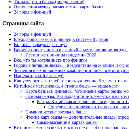
Типы карт по бацзы (продолжение)
Отношения между элементами в карте базцы
24 горы в фэн-шуй
Страницы сайта
24 горы в фэн-шуй
Блуждающая звезда и дворец в системе 8 домов
Водные формулы фен-шуй
Время и пространство в фэншуй – метод летящие звезды.
Истинные причины пандемии 2020
Все, что ты хотела знать про фэншуй
Годовые летящие звезды – воздействие на жилище и офис
Значения всех возможных комбинаций чисел в фэн шуй л
Императорский фэн-шуй
Как улучшить фэн шуй, используя теорию 5 элементов на
Китайская метафизика, 4 столпа бацзы — виды карт
Карта базцы и финансы. Что анализ карты базцы м
Основы бацзы. Взаимодействие элементов в карте, 
Базцы. Китайская астрология – все дополнит
Определение полезного элемента в карте
Символические звезды в бацзы.
Чтение карт бацзы — дополнительные звезды (про
Самонаказание в картах бацзы
Китайская метафизика, путь к успеху — 4 столпа бац-зы.