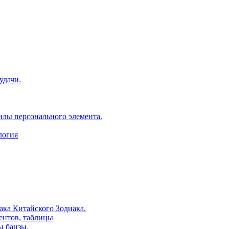
удачи.
илы персонального элемента.
логия
ака Китайского Зодиака.
ентов, таблицы
ы бацзы.