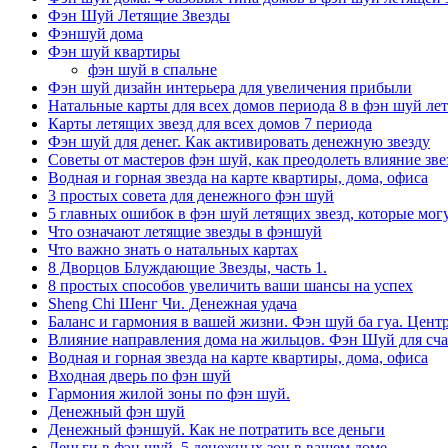
Фэн Шуй Летящие Звезды
Фэншуй дома
Фэн шуй квартиры
фэн шуй в спальне
Фэн шуй дизайн интерьера для увеличения прибыли
Натальные карты для всех домов периода 8 в фэн шуй ле
Карты летящих звезд для всех домов 7 периода
Фэн шуй для денег. Как активировать денежную звезду
Советы от мастеров фэн шуй, как преодолеть влияние звез
Водная и горная звезда на карте квартиры, дома, офиса
3 простых совета для денежного фэн шуй
5 главных ошибок в фэн шуй летящих звезд, которые мог
Что означают летящие звезды в фэншуй
Что важно знать о натальных картах
8 Дворцов Блуждающие Звезды, часть 1.
8 простых способов увеличить ваши шансы на успех
Sheng Chi Шенг Чи. Денежная удача
Баланс и гармония в вашей жизни. Фэн шуй ба гуа. Центр
Влияние направления дома на жильцов. Фэн Шуй для сча
Водная и горная звезда на карте квартиры, дома, офиса
Входная дверь по фэн шуй
Гармония жилой зоны по фэн шуй.
Денежный фэн шуй
Денежный фэншуй. Как не потратить все деньги
Деньги в фэн шуй. 5 денежных зон в вашем доме.