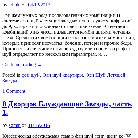
by
admin
on
04/13/2017
Три жемчужных ряда последовательных комбинаций В
системе фэн шуй «летящие звезды» используются цифры от 1
до 9, которыми и обозначаются летящие звезды. Сочетания
комбинаций этих чисел называются комбинациями летящих
звезд. Среди этих комбинаций есть счастливые и комбинации,
которые приносят несчастья, болезни, потери и прочие беды.
Принесет ли сочетание номеров удачу или горе мастера фэн
шуй определяют по нескольким параметрам, и,…
Continue reading
→
Posted in
фэн шуй
,
Фэн шуй квартиры
,
Фэн Шуй Летящей
Звезды
1 Comment
8 Дворцов Блуждающие Звезды, часть
1.
by
admin
on
11/16/2016
Классическая обсуждаемая тема в фэн шуй гонг шенг ке (宫