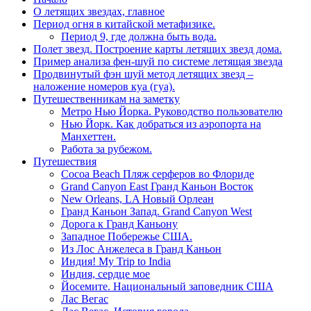
О летящих звездах, главное
Период огня в китайской метафизике.
Период 9, где должна быть вода.
Полет звезд. Построение карты летящих звезд дома.
Пример анализа фен-шуй по системе летящая звезда
Продвинутый фэн шуй метод летящих звезд –
наложение номеров куа (гуа).
Путешественникам на заметку
Метро Нью Йорка. Руководство пользователю
Нью Йорк. Как добраться из аэропорта на
Манхеттен.
Работа за рубежом.
Путешествия
Cocoa Beach Пляж серферов во Флориде
Grand Canyon East Гранд Каньон Восток
New Orleans, LA Новый Орлеан
Гранд Каньон Запад. Grand Canyon West
Дорога к Гранд Каньону
Западное Побережье США.
Из Лос Анжелеса в Гранд Каньон
Индия! My Trip to India
Индия, сердце мое
Йосемите. Национальный заповедник США
Лас Вегас