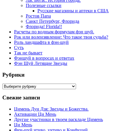
Лас Вегас. История города.
Полезные ссылки
Русские магазины и аптеки в США
Ростов Папа
Санкт Петербург, Флорида
Флорида! Florida!!
Расчеты по водным формулам фэн шуй.
Рок или волеизявление: Что такое твоя судьба?
Роль ландшафта в фэн-шуй
Суть
Так не бывает
Фэншуй в вопросах и ответах
Фэн Шуй Летящие Звезды
Рубрики
Рубрики
Свежие записи
Цимень Дун Дзя: Звезды и Божества.
Активации Ци Мень
Другие участники в твоем раскладе Цимень
Ци Мень
Фен-шуй чтиво, учтиво и Конфуций