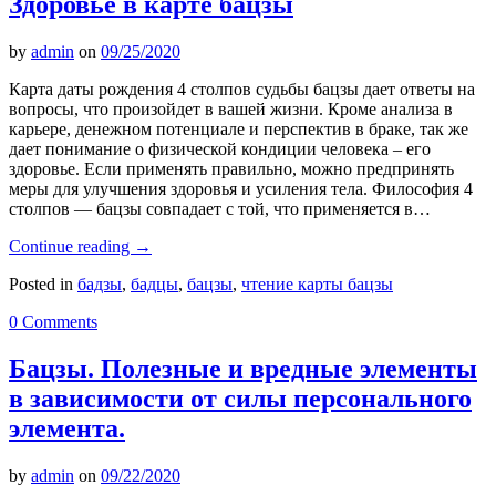
Здоровье в карте бацзы
by
admin
on
09/25/2020
Карта даты рождения 4 столпов судьбы бацзы дает ответы на
вопросы, что произойдет в вашей жизни. Кроме анализа в
карьере, денежном потенциале и перспектив в браке, так же
дает понимание о физической кондиции человека – его
здоровье. Если применять правильно, можно предпринять
меры для улучшения здоровья и усиления тела. Философия 4
столпов — бацзы совпадает с той, что применяется в…
Continue reading
→
Posted in
бадзы
,
бадцы
,
бацзы
,
чтение карты бацзы
0 Comments
Бацзы. Полезные и вредные элементы
в зависимости от силы персонального
элемента.
by
admin
on
09/22/2020