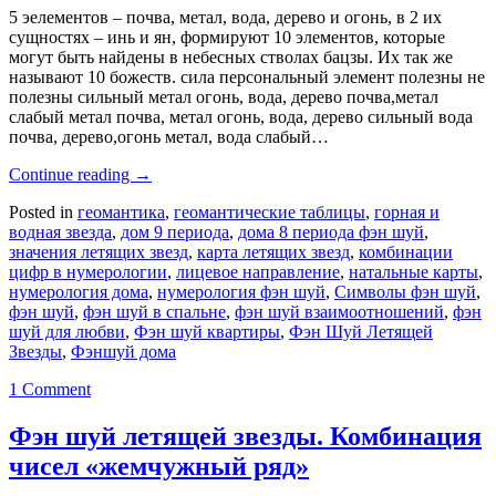
5 эелементов – почва, метал, вода, дерево и огонь, в 2 их
сущностях – инь и ян, формируют 10 элементов, которые
могут быть найдены в небесных стволах бацзы. Их так же
называют 10 божеств. сила персональный элемент полезны не
полезны сильный метал огонь, вода, дерево почва,метал
слабый метал почва, метал огонь, вода, дерево сильный вода
почва, дерево,огонь метал, вода слабый…
Continue reading
→
Posted in
геомантика
,
геомантические таблицы
,
горная и
водная звезда
,
дом 9 периода
,
дома 8 периода фэн шуй
,
значения летящих звезд
,
карта летящих звезд
,
комбинации
цифр в нумерологии
,
лицевое направление
,
натальные карты
,
нумерология дома
,
нумерология фэн шуй
,
Символы фэн шуй
,
фэн шуй
,
фэн шуй в спальне
,
фэн шуй взаимоотношений
,
фэн
шуй для любви
,
Фэн шуй квартиры
,
Фэн Шуй Летящей
Звезды
,
Фэншуй дома
1 Comment
Фэн шуй летящей звезды. Комбинация
чисел «жемчужный ряд»