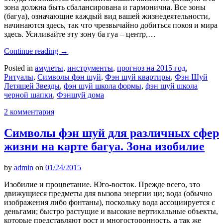
зона должна быть сбалансирована и гармонична. Все зоны
(багуа), означающие каждый вид вашей жизнедеятельности,
начинаются здесь, так что чрезвычайно добиться покоя и мира
здесь. Усиливайте эту зону ба гуа – центр,…
Continue reading
→
Posted in
амулеты
,
инструменты
,
прогноз на 2015 год
,
Ритуалы
,
Символы фэн шуй
,
Фэн шуй квартиры
,
Фэн Шуй
Летящей Звезды
,
фэн шуй школа формы
,
фэн шуй школа
черной шапки
,
Фэншуй дома
2 комментария
Символы фэн шуй для различных сфер
жизни на карте багуа. Зона изобилие
by
admin
on
01/24/2015
Изобилие и процветание. Юго-восток. Прежде всего, это
движущиеся предметы для вызова энергии ци; вода (обычно
изображения либо фонтаны), поскольку вода ассоциируется с
деньгами; быстро растущие и высокие вертикальные объекты,
которые представляют рост и многосторонность, а так же