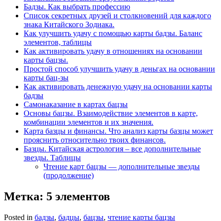
Бадзы. Как выбрать профессию
Список секретных друзей и cтолкновений для каждого
знака Китайского Зодиака.
Как улучшить удачу с помощью карты бадзы. Баланс
элементов, таблицы
Как активировать удачу в отношениях на основании
карты бацзы.
Простой способ улучшить удачу в деньгах на основании
карты бац-зы
Как активировать денежную удачу на основании карты
бадзы
Самонаказание в картах бацзы
Основы бацзы. Взаимодействие элементов в карте,
комбинации элементов и их значения.
Карта базцы и финансы. Что анализ карты базцы может
прояснить относительно твоих финансов.
Базцы. Китайская астрология – все дополнительные
звезды. Таблицы
Чтение карт бацзы — дополнительные звезды
(продолжение)
Метка:
5 элементов
Posted in
бадзы
,
бадцы
,
бацзы
,
чтение карты бацзы