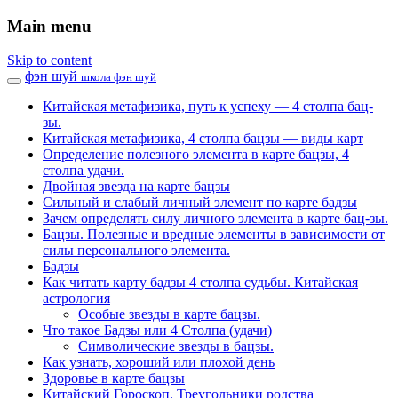
Main menu
Skip to content
фэн шуй
школа фэн шуй
Китайская метафизика, путь к успеху — 4 столпа бац-
зы.
Китайская метафизика, 4 столпа бацзы — виды карт
Определение полезного элемента в карте бацзы, 4
столпа удачи.
Двойная звезда на карте бацзы
Сильный и слабый личный элемент по карте бадзы
Зачем определять силу личного элемента в карте бац-зы.
Бацзы. Полезные и вредные элементы в зависимости от
силы персонального элемента.
Бадзы
Как читать карту бадзы 4 столпа судьбы. Китайская
астрология
Особые звезды в карте бацзы.
Что такое Бадзы или 4 Столпа (удачи)
Символические звезды в бацзы.
Как узнать, хороший или плохой день
Здоровье в карте бацзы
Китайский Гороскоп. Треугольники родства