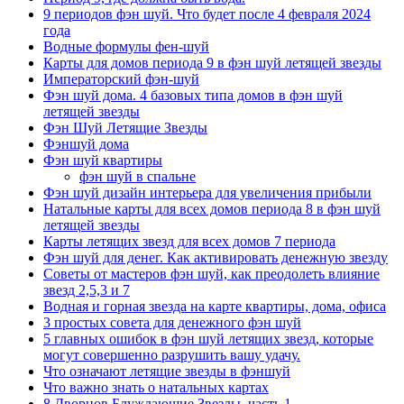
9 периодов фэн шуй. Что будет после 4 февраля 2024
года
Водные формулы фен-шуй
Карты для домов периода 9 в фэн шуй летящей звезды
Императорский фэн-шуй
Фэн шуй дома. 4 базовых типа домов в фэн шуй
летящей звезды
Фэн Шуй Летящие Звезды
Фэншуй дома
Фэн шуй квартиры
фэн шуй в спальне
Фэн шуй дизайн интерьера для увеличения прибыли
Натальные карты для всех домов периода 8 в фэн шуй
летящей звезды
Карты летящих звезд для всех домов 7 периода
Фэн шуй для денег. Как активировать денежную звезду
Советы от мастеров фэн шуй, как преодолеть влияние
звезд 2,5,3 и 7
Водная и горная звезда на карте квартиры, дома, офиса
3 простых совета для денежного фэн шуй
5 главных ошибок в фэн шуй летящих звезд, которые
могут совершенно разрушить вашу удачу.
Что означают летящие звезды в фэншуй
Что важно знать о натальных картах
8 Дворцов Блуждающие Звезды, часть 1.