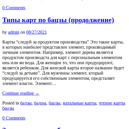
0 Comments
Типы карт по бацзы (продолжение)
by
admin
on
08/27/2021
Карты “следуй за продуктом производства” Это такие карты,
в которых наиболее представлен элемент, производимый
личным элементом. Например, элемент дерева является
продуктом производста для карт с персональным элементом
инь или ян вода. Для женщин то, что они продуцируют,
является ребенком. Для женской карты второе название будет
“следуй за детьми”. Для мужчины элемент, кторый
продуцируется его собственным элементом, предсталяет
элемент власти. Элемент…
Continue reading
→
Posted in
бадзы
,
бадцы
,
бацзы
,
натальные карты
,
чтение карты
бацзы
0 Comments