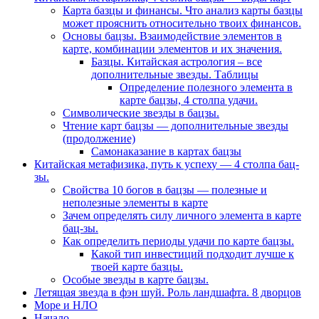
Карта базцы и финансы. Что анализ карты базцы
может прояснить относительно твоих финансов.
Основы бацзы. Взаимодействие элементов в
карте, комбинации элементов и их значения.
Базцы. Китайская астрология – все
дополнительные звезды. Таблицы
Определение полезного элемента в
карте бацзы, 4 столпа удачи.
Символические звезды в бацзы.
Чтение карт бацзы — дополнительные звезды
(продолжение)
Самонаказание в картах бацзы
Китайская метафизика, путь к успеху — 4 столпа бац-
зы.
Свойства 10 богов в бацзы — полезные и
неполезные элементы в карте
Зачем определять силу личного элемента в карте
бац-зы.
Как определить периоды удачи по карте бацзы.
Какой тип инвестиций подходит лучше к
твоей карте базцы.
Особые звезды в карте бацзы.
Летящая звезда в фэн шуй. Роль ландшафта. 8 дворцов
Море и НЛО
Начало