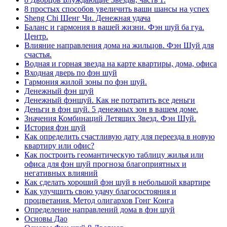
8 простых способов увеличить ваши шансы на успех
Sheng Chi Шенг Чи. Денежная удача
Баланс и гармония в вашей жизни. Фэн шуй ба гуа.
Центр.
Влияние направления дома на жильцов. Фэн Шуй для
счастья.
Водная и горная звезда на карте квартиры, дома, офиса
Входная дверь по фэн шуй
Гармония жилой зоны по фэн шуй.
Денежный фэн шуй
Денежный фэншуй. Как не потратить все деньги
Деньги в фэн шуй. 5 денежных зон в вашем доме.
Значения Комбинаций Летящих Звезд. Фэн Шуй.
История фэн шуй
Как определить счастливую дату для переезда в новую
квартиру или офис?
Как построить геомантическую таблицу жилья или
офиса для фэн шуй прогноза благоприятных и
негативных влияний
Как сделать хороший фэн шуй в небольшой квартире
Как улучшить свою удачу благосостояния и
процветания. Метод олигархов Гонг Конга
Определение направлений дома в фэн шуй
Основы Дао