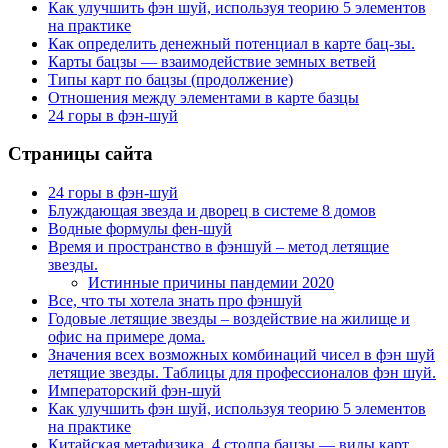
Как улучшить фэн шуй, используя теорию 5 элементов
на практике
Как определить денежный потенциал в карте бац-зы.
Карты бацзы — взаимодействие земных ветвей
Типы карт по бацзы (продолжение)
Отношения между элементами в карте базцы
24 горы в фэн-шуй
Страницы сайта
24 горы в фэн-шуй
Блуждающая звезда и дворец в системе 8 домов
Водные формулы фен-шуй
Время и пространство в фэншуй – метод летящие
звезды.
Истинные причины пандемии 2020
Все, что ты хотела знать про фэншуй
Годовые летящие звезды – воздействие на жилище и
офис на примере дома.
Значения всех возможных комбинаций чисел в фэн шуй
летящие звезды. Таблицы для профессионалов фэн шуй.
Императорский фэн-шуй
Как улучшить фэн шуй, используя теорию 5 элементов
на практике
Китайская метафизика, 4 столпа бацзы — виды карт