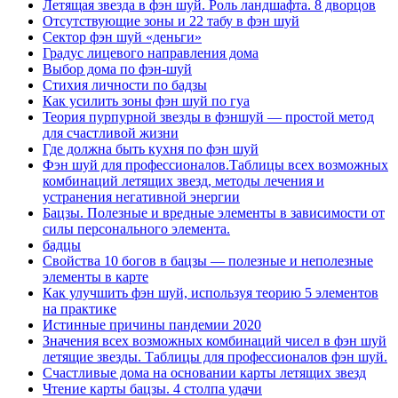
Летящая звезда в фэн шуй. Роль ландшафта. 8 дворцов
Отсутствующие зоны и 22 табу в фэн шуй
Сектор фэн шуй «деньги»
Градус лицевого направления дома
Выбор дома по фэн-шуй
Стихия личности по бадзы
Как усилить зоны фэн шуй по гуа
Теория пурпурной звезды в фэншуй — простой метод
для счастливой жизни
Где должна быть кухня по фэн шуй
Фэн шуй для профессионалов.Таблицы всех возможных
комбинаций летящих звезд, методы лечения и
устранения негативной энергии
Бацзы. Полезные и вредные элементы в зависимости от
силы персонального элемента.
бадцы
Свойства 10 богов в бацзы — полезные и неполезные
элементы в карте
Как улучшить фэн шуй, используя теорию 5 элементов
на практике
Истинные причины пандемии 2020
Значения всех возможных комбинаций чисел в фэн шуй
летящие звезды. Таблицы для профессионалов фэн шуй.
Счастливые дома на основании карты летящих звезд
Чтение карты бацзы. 4 столпа удачи