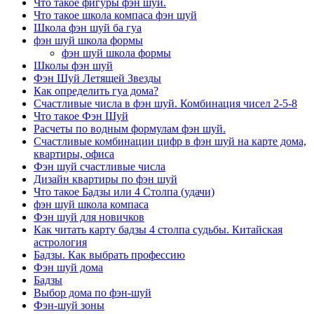
Что такое фигуры фэн шуй.
Что такое школа компаса фэн шуй
Школа фэн шуй ба гуа
фэн шуй школа формы
фэн шуй школа формы
Школы фэн шуй
Фэн Шуй Летящей Звезды
Как определить гуа дома?
Счастливые числа в фэн шуй. Комбинация чисел 2-5-8
Что такое Фэн Шуй
Расчеты по водным формулам фэн шуй.
Счастливые комбинации цифр в фэн шуй на карте дома,
квартиры, офиса
Фэн шуй счастливые числа
Дизайн квартиры по фэн шуй
Что такое Бадзы или 4 Столпа (удачи)
фэн шуй школа компаса
Фэн шуй для новичков
Как читать карту бадзы 4 столпа судьбы. Китайская
астрология
Бадзы. Как выбрать профессию
Фэн шуй дома
Бадзы
Выбор дома по фэн-шуй
Фэн-шуй зоны