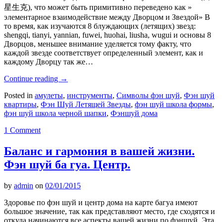
星生克), что может быть примитивно переведено как »
элементарное взаимодействие между Дворцом и Звездой» В
то время, как изучаются 8 блуждающих (летящих) звезд:
shengqi, tianyi, yannian, fuwei, huohai, liusha, wugui и основы 8
Дворцов, меньшее внимание уделяется тому факту, что
каждой звезде соответствует определенный элемент, как и
каждому Дворцу так же…
Continue reading
→
Posted in
амулеты
,
инструменты
,
Символы фэн шуй
,
Фэн шуй
квартиры
,
Фэн Шуй Летящей Звезды
,
фэн шуй школа формы
,
фэн шуй школа черной шапки
,
Фэншуй дома
1 Comment
Баланс и гармония в вашей жизни.
Фэн шуй ба гуа. Центр.
by
admin
on
02/01/2015
Здоровье по фэн шуй и центр дома на карте багуа имеют
большое значение, так как представляют место, где сходятся и
откуда начинаются все аспекты вашей жизни по фэншуй. Эта