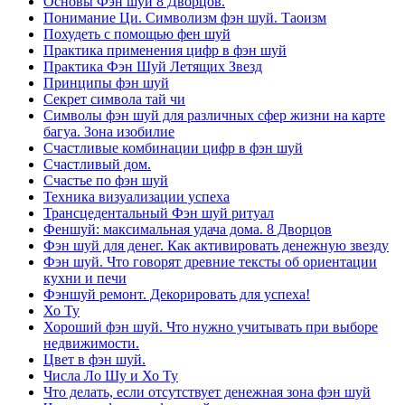
Основы Фэн шуй 8 Дворцов.
Понимание Ци. Символизм фэн шуй. Таоизм
Похудеть с помощью фен шуй
Практика применения цифр в фэн шуй
Практика Фэн Шуй Летящих Звезд
Принципы фэн шуй
Секрет символа тай чи
Символы фэн шуй для различных сфер жизни на карте
багуа. Зона изобилие
Счастливые комбинации цифр в фэн шуй
Счастливый дом.
Счастье по фэн шуй
Техника визуализации успеха
Трансцедентальный Фэн шуй ритуал
Феншуй: максимальная удача дома. 8 Дворцов
Фэн шуй для денег. Как активировать денежную звезду
Фэн шуй. Что говорят древние тексты об ориентации
кухни и печи
Фэншуй ремонт. Декорировать для успеха!
Хо Ту
Хороший фэн шуй. Что нужно учитывать при выборе
недвижимости.
Цвет в фэн шуй.
Числа Ло Шу и Хо Ту
Что делать, если отсутствует денежная зона фэн шуй