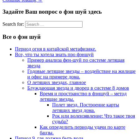
Задайте Ваш вопрос о фэн шуй здесь
Search for:
Все о фэн шуй
Период огня в китайской метафизике.
Все, что ты хотела знать про фэншуй
Пример анализа фен-шуй по системе летящая
звезда
Годовые летящие звезды – воздействие на жилище
и офис на примере дома.
О летящих звездах, главное
Блуждающая звезда и дворец в системе 8 домов
Время и пространство в фэншуй – метод
летящие звезды.
Полет звезд. Построение карты
летящих звезд дома.
Рок или волеизявление: Что такое твоя
судьба?
Как определить периоды удачи по карте
бацзы.
Период 9, где должна быть вода.