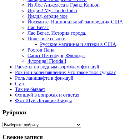
Из Лос Анжелеса в Гранд Каньон
Индия! My Trip to India
Индия, сердце мое
Йосемите. Национальный заповедник США
Лас Вегас
Лас Вегас. История города.
Полезные ссылки
Русские магазины и аптеки в США
Ростов Папа
Санкт Петербург, Флорида
Флорида! Florida!!
Расчеты по водным формулам фэн шуй.
Рок или волеизявление: Что такое твоя судьба?
Роль ландшафта в фэн-шуй
Суть
Так не бывает
Фэншуй в вопросах и ответах
Фэн Шуй Летящие Звезды
Рубрики
Рубрики
Свежие записи