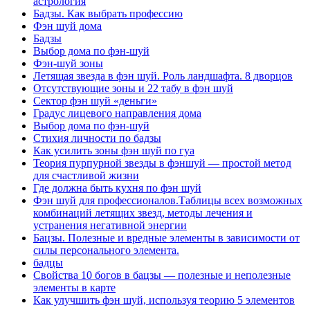
астрология
Бадзы. Как выбрать профессию
Фэн шуй дома
Бадзы
Выбор дома по фэн-шуй
Фэн-шуй зоны
Летящая звезда в фэн шуй. Роль ландшафта. 8 дворцов
Отсутствующие зоны и 22 табу в фэн шуй
Сектор фэн шуй «деньги»
Градус лицевого направления дома
Выбор дома по фэн-шуй
Стихия личности по бадзы
Как усилить зоны фэн шуй по гуа
Теория пурпурной звезды в фэншуй — простой метод
для счастливой жизни
Где должна быть кухня по фэн шуй
Фэн шуй для профессионалов.Таблицы всех возможных
комбинаций летящих звезд, методы лечения и
устранения негативной энергии
Бацзы. Полезные и вредные элементы в зависимости от
силы персонального элемента.
бадцы
Свойства 10 богов в бацзы — полезные и неполезные
элементы в карте
Как улучшить фэн шуй, используя теорию 5 элементов