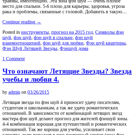
травмы, импотенцию. Эта зона фэн шуй — очень плохое
место для спальни. 5-6 плохо для карьеры, здоровья, угроза
рака и проблемы, связанные с головой. Добавить в такую…
Continue reading
→
Posted in
инструменты
,
прогноз на 2015 год
,
Символы фэн
шуй
,
фэн шуй
,
фэн шуй в спальне
,
фэн шуй
взаимоотношений
,
фэн шуй для любви
,
Фэн шуй квартиры
,
Фэн Шуй Летящей Звезды
,
Фэншуй дома
1 Comment
Что означают Летящие Звезды? Звезда
учебы и любви 4.
by
admin
on
03/26/2015
Летящая звезда по фэн шуй 4 приносит удачу писателям,
студентам и школьникам, а так же удачу романтических
отношений. В зависимости от комбинаций летящих звезд
мастера фэн шуй делают прогноз для жителей фэншуй зоны.
4-4 комбинация хорошая для путешествий и романтических
отношений. Так же хороша для учебы, усиливает свои
качества, если попадает в юго-восточный сектор (зона фэн