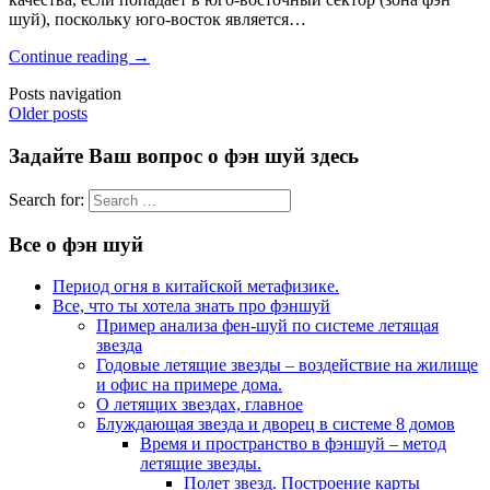
шуй), поскольку юго-восток является…
Continue reading
→
Posts navigation
Older posts
Задайте Ваш вопрос о фэн шуй здесь
Search for:
Все о фэн шуй
Период огня в китайской метафизике.
Все, что ты хотела знать про фэншуй
Пример анализа фен-шуй по системе летящая
звезда
Годовые летящие звезды – воздействие на жилище
и офис на примере дома.
О летящих звездах, главное
Блуждающая звезда и дворец в системе 8 домов
Время и пространство в фэншуй – метод
летящие звезды.
Полет звезд. Построение карты