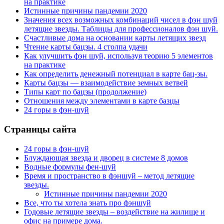
на практике
Истинные причины пандемии 2020
Значения всех возможных комбинаций чисел в фэн шуй
летящие звезды. Таблицы для профессионалов фэн шуй.
Счастливые дома на основании карты летящих звезд
Чтение карты бацзы. 4 столпа удачи
Как улучшить фэн шуй, используя теорию 5 элементов
на практике
Как определить денежный потенциал в карте бац-зы.
Карты бацзы — взаимодействие земных ветвей
Типы карт по бацзы (продолжение)
Отношения между элементами в карте базцы
24 горы в фэн-шуй
Страницы сайта
24 горы в фэн-шуй
Блуждающая звезда и дворец в системе 8 домов
Водные формулы фен-шуй
Время и пространство в фэншуй – метод летящие
звезды.
Истинные причины пандемии 2020
Все, что ты хотела знать про фэншуй
Годовые летящие звезды – воздействие на жилище и
офис на примере дома.