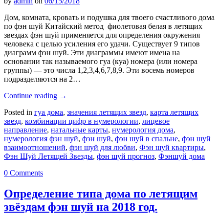
by
admin
on
06/15/2018
Дом, комната, кровать и подушка для твоего счастливого дома
по фэн шуй Китайский метод фиолетовая белая в летящих
звездах фэн шуй применяется для определения окружения
человека с целью усиления его удачи. Существует 9 типов
диаграмм фэн шуй. Эти диаграммы имеют имена на
основании так называемого гуа (куа) номера (или номера
группы) — это числа 1,2,3,4,6,7,8,9. Эти восемь номеров
подразделяются на 2…
Continue reading
→
Posted in
гуа дома
,
значения летящих звезд
,
карта летящих
звезд
,
комбинации цифр в нумерологии
,
лицевое
направление
,
натальные карты
,
нумерология дома
,
нумерология фэн шуй
,
фэн шуй
,
фэн шуй в спальне
,
фэн шуй
взаимоотношений
,
фэн шуй для любви
,
Фэн шуй квартиры
,
Фэн Шуй Летящей Звезды
,
фэн шуй прогноз
,
Фэншуй дома
0 Comments
Определение типа дома по летящим
звёздам фэн шуй на 2018 год.