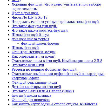
Хороший фэн шуй. Что нужно учитывать при выборе
недвижимости.
Цвет в фэн шуй.
Числа Ло Шу и Хо Ту
Что делать, если отсутствует денежная зона фэн шуй
Что такое фигуры фэн шуй.
Что такое школа компаса фэн шуй
Школа фэн шуй ба гуа
фэн шуй школа формы
фэн шуй школа формы
Школы фэн шуй
Фэн Шуй Летящей Звезды
Как определить гуа дома?
Счастливые числа в фэн шуй. Комбинация чисел 2-5-8
Что такое Фэн Шуй
Расчеты по водным формулам фэн шуй.
Счастливые комбинации цифр в фэн шуй на карте дома,
квартиры, офиса
Фэн шуй счастливые числа
Дизайн квартиры по фэн шуй
Что такое Бадзы или 4 Столпа (удачи)
фэн шуй школа компаса
Фэн шуй для новичков
Как читать карту бадзы 4 столпа судьбы. Китайская