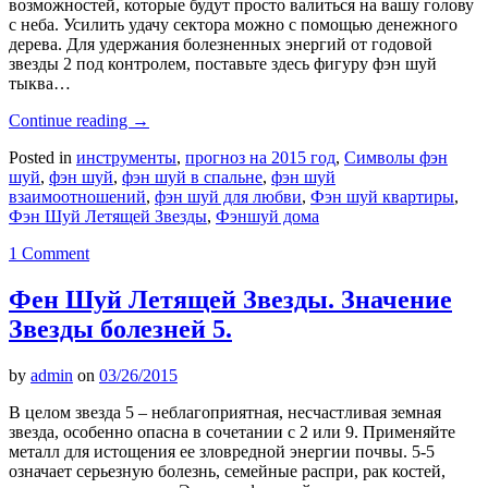
возможностей, которые будут просто валиться на вашу голову
с неба. Усилить удачу сектора можно с помощью денежного
дерева. Для удержания болезненных энергий от годовой
звезды 2 под контролем, поставьте здесь фигуру фэн шуй
тыква…
Continue reading
→
Posted in
инструменты
,
прогноз на 2015 год
,
Символы фэн
шуй
,
фэн шуй
,
фэн шуй в спальне
,
фэн шуй
взаимоотношений
,
фэн шуй для любви
,
Фэн шуй квартиры
,
Фэн Шуй Летящей Звезды
,
Фэншуй дома
1 Comment
Фен Шуй Летящей Звезды. Значение
Звезды болезней 5.
by
admin
on
03/26/2015
В целом звезда 5 – неблагоприятная, несчастливая земная
звезда, особенно опасна в сочетании с 2 или 9. Применяйте
металл для истощения ее зловредной энергии почвы. 5-5
означает серьезную болезнь, семейные распри, рак костей,