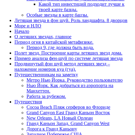
Какой тип инвестиций подходит лучше к
твоей карте базцы.
Особые звезды в карте бацзы.
Летящая звезда в фэн шуй. Роль ландшафта. 8 дворцов
Море и НЛО
Начало
О летящих звездах, главное
Период огня в китайской метафизике.
Период 9, где должна быть вода.
Полет звезд. Построение карты летящих звезд дома.
Пример анализа фен-шуй по системе летящая звезда
Продвинутый фэн шуй метод летящих звезд –
наложение номеров куа (гуа).
Путешественникам на заметку
Метро Нью Йорка. Руководство пользователю
Нью Йорк. Как добраться из аэропорта на
Манхеттен.
Работа за рубежом.
Путешествия
Cocoa Beach Пляж серферов во Флориде
Grand Canyon East Гранд Каньон Восток
New Orleans, LA Новый Орлеан
Гранд Каньон Запад. Grand Canyon West
Дорога к Гранд Каньону
Западное Побережье США.