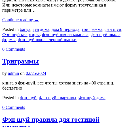
Или некоторые комнаты имеют форму треуголника в
периметре или…
Continue reading
→
Posted in
багуа
,
гуа дома
,
дом 9 периода
,
триграмма
,
фэн шуй
,
Фэн шуй квартиры
,
фэн шуй школа компаса
,
фэн шуй школа
формы
,
фэн шуй школа черной шапки
0 Comments
Триграммы
by
admin
on
02/25/2024
книга о фэн-шуй, все что ты хотела знать на 400 страниц,
бесплатно
Posted in
фэн шуй
,
Фэн шуй квартиры
,
Фэншуй дома
0 Comments
Фэн шуй правила для гостиной
комнаты