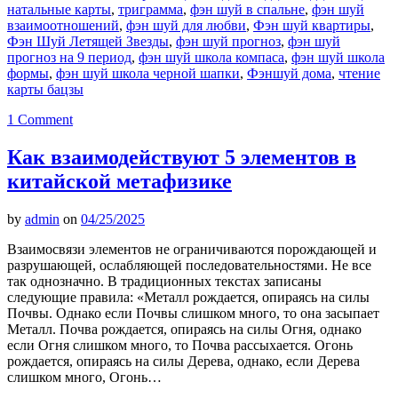
натальные карты
,
триграмма
,
фэн шуй в спальне
,
фэн шуй
взаимоотношений
,
фэн шуй для любви
,
Фэн шуй квартиры
,
Фэн Шуй Летящей Звезды
,
фэн шуй прогноз
,
фэн шуй
прогноз на 9 период
,
фэн шуй школа компаса
,
фэн шуй школа
формы
,
фэн шуй школа черной шапки
,
Фэншуй дома
,
чтение
карты бацзы
1 Comment
Как взаимодействуют 5 элементов в
китайской метафизике
by
admin
on
04/25/2025
Взаимосвязи элементов не ограничиваются порождающей и
разрушающей, ослабляющей последовательностями. Не все
так однозначно. В традиционных текстах записаны
следующие правила: «Металл рождается, опираясь на силы
Почвы. Однако если Почвы слишком много, то она засыпает
Металл. Почва рождается, опираясь на силы Огня, однако
если Огня слишком много, то Почва рассыхается. Огонь
рождается, опираясь на силы Дерева, однако, если Дерева
слишком много, Огонь…