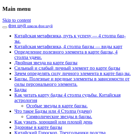
Main menu
Skip to content
фэн шуй
школа фэн шуй
Китайская метафизика, путь к успеху — 4 столпа бац-
зы.
Китайская метафизика, 4 столпа бацзы — виды карт
Определение полезного элемента в карте бацзы, 4
столпа удачи.
Двойная звезда на карте бацзы
Сильный и слабый личный элемент по карте бадзы
Зачем определять силу личного элемента в карте бац-зы.
Бацзы. Полезные и вредные элементы в зависимости от
силы персонального элемента.
Бадзы
Как читать карту бадзы 4 столпа судьбы. Китайская
астрология
Особые звезды в карте бацзы.
Что такое Бадзы или 4 Столпа (удачи)
Символические звезды в бацзы.
Как узнать, хороший или плохой день
Здоровье в карте бацзы
Китайский Гороскоп. Треугольники родства