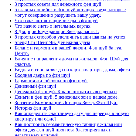
3 простых совета для денежного фэн шуй
5 главных ошибок в фэн шуй летящих звезд, которые
могут совершенно разрушить вашу удачу.
Что означают летящие звезды в фэншуй
Что важно знать о натальных картах
8 Дворцов Блуждающие Звезды, часть 1.
8 простых способов увеличить ваши шансы на успех
Sheng Chi Шенг Чи. Денежная удача
Баланс и гармония в вашей жизни. Фэн шуй ба гуа.
Центр.
Влияние направления дома на жильцов. Фэн Шуй для
счастья.
Водная и горная звезда на карте квартиры, дома, офиса
Входная дверь по фэн шуй
Гармония жилой зоны по фэн шуй.
Денежный фэн шуй
Денежный фэншуй. Как не потратить все деньги
Деньги в фэн шуй. 5 денежных зон в вашем доме.
Значения Комбинаций Летящих Звезд. Фэн Шуй.
История фэн шуй
Как определить счастливую дату для переезда в новую
квартиру или офис?
Как построить геомантическую таблицу жилья или
офиса для фэн шуй прогноза благоприятных и
негативных влияний