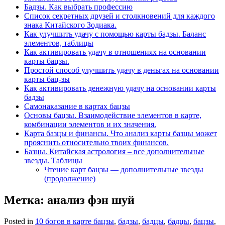
Бадзы. Как выбрать профессию
Список секретных друзей и cтолкновений для каждого
знака Китайского Зодиака.
Как улучшить удачу с помощью карты бадзы. Баланс
элементов, таблицы
Как активировать удачу в отношениях на основании
карты бацзы.
Простой способ улучшить удачу в деньгах на основании
карты бац-зы
Как активировать денежную удачу на основании карты
бадзы
Самонаказание в картах бацзы
Основы бацзы. Взаимодействие элементов в карте,
комбинации элементов и их значения.
Карта базцы и финансы. Что анализ карты базцы может
прояснить относительно твоих финансов.
Базцы. Китайская астрология – все дополнительные
звезды. Таблицы
Чтение карт бацзы — дополнительные звезды
(продолжение)
Метка:
анализ фэн шуй
Posted in
10 богов в карте бацзы
,
бадзы
,
бадцы
,
бадцы
,
бацзы
,