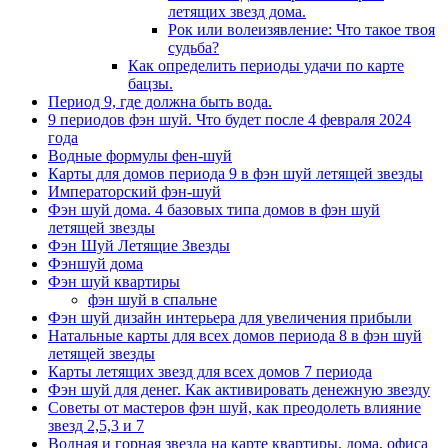
летящих звезд дома.
Рок или волеизявление: Что такое твоя
судьба?
Как определить периоды удачи по карте
бацзы.
Период 9, где должна быть вода.
9 периодов фэн шуй. Что будет после 4 февраля 2024
года
Водные формулы фен-шуй
Карты для домов периода 9 в фэн шуй летящей звезды
Императорский фэн-шуй
Фэн шуй дома. 4 базовых типа домов в фэн шуй
летящей звезды
Фэн Шуй Летящие Звезды
Фэншуй дома
Фэн шуй квартиры
фэн шуй в спальне
Фэн шуй дизайн интерьера для увеличения прибыли
Натальные карты для всех домов периода 8 в фэн шуй
летящей звезды
Карты летящих звезд для всех домов 7 периода
Фэн шуй для денег. Как активировать денежную звезду
Советы от мастеров фэн шуй, как преодолеть влияние
звезд 2,5,3 и 7
Водная и горная звезда на карте квартиры, дома, офиса