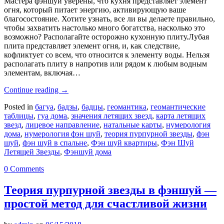
Мастера фэншуй уверены, что кухня представляет элемент
огня, который питает энергию, активирующую ваше
благосостояние. Хотите узнать, все ли вы делаете правильно,
чтобы захватить настолько много богатства, насколько это
возможно? Располагайте осторожно кухонную плиту.Лубая
плита представляет элемент огня, и, как следствие,
кофликтует со всем, что относится к элементу воды. Нельзя
располагать плиту в напротив или рядом к любым водным
элементам, включая…
Continue reading
→
Posted in
багуа
,
бадзы
,
бадцы
,
геомантика
,
геомантические
таблицы
,
гуа дома
,
значения летящих звезд
,
карта летящих
звезд
,
лицевое направление
,
натальные карты
,
нумерология
дома
,
нумерология фэн шуй
,
теория пурпурной звезды
,
фэн
шуй
,
фэн шуй в спальне
,
Фэн шуй квартиры
,
Фэн Шуй
Летящей Звезды
,
Фэншуй дома
0 Comments
Теория пурпурной звезды в фэншуй —
простой метод для счастливой жизни