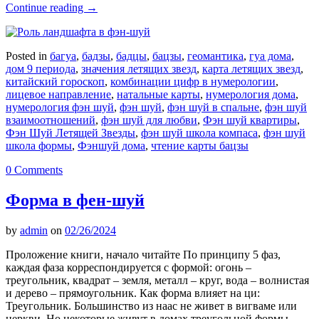
Continue reading
→
Posted in
багуа
,
бадзы
,
бадцы
,
бацзы
,
геомантика
,
гуа дома
,
дом 9 периода
,
значения летящих звезд
,
карта летящих звезд
,
китайский гороскоп
,
комбинации цифр в нумерологии
,
лицевое направление
,
натальные карты
,
нумерология дома
,
нумерология фэн шуй
,
фэн шуй
,
фэн шуй в спальне
,
фэн шуй
взаимоотношений
,
фэн шуй для любви
,
Фэн шуй квартиры
,
Фэн Шуй Летящей Звезды
,
фэн шуй школа компаса
,
фэн шуй
школа формы
,
Фэншуй дома
,
чтение карты бацзы
0 Comments
Форма в фен-шуй
by
admin
on
02/26/2024
Проложение книги, начало читайте По принципу 5 фаз,
каждая фаза корреспондируется с формой: огонь –
треугольник, квадрат – земля, металл – круг, вода – волнистая
и дерево – прямоугольник. Как форма влияет на ци:
Треугольник. Большинство из наас не живет в вигваме или
церкви. Но некоторые живут в домах треугольной формы.