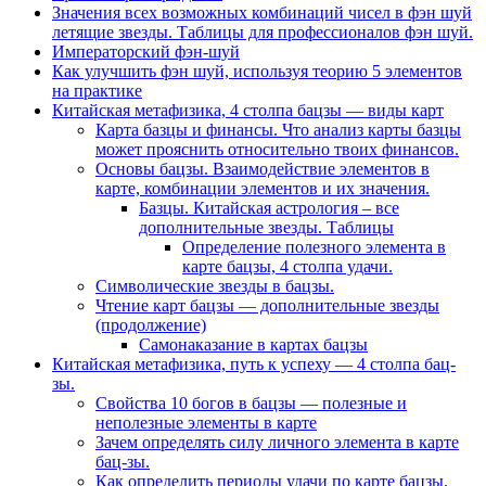
Значения всех возможных комбинаций чисел в фэн шуй
летящие звезды. Таблицы для профессионалов фэн шуй.
Императорский фэн-шуй
Как улучшить фэн шуй, используя теорию 5 элементов
на практике
Китайская метафизика, 4 столпа бацзы — виды карт
Карта базцы и финансы. Что анализ карты базцы
может прояснить относительно твоих финансов.
Основы бацзы. Взаимодействие элементов в
карте, комбинации элементов и их значения.
Базцы. Китайская астрология – все
дополнительные звезды. Таблицы
Определение полезного элемента в
карте бацзы, 4 столпа удачи.
Символические звезды в бацзы.
Чтение карт бацзы — дополнительные звезды
(продолжение)
Самонаказание в картах бацзы
Китайская метафизика, путь к успеху — 4 столпа бац-
зы.
Свойства 10 богов в бацзы — полезные и
неполезные элементы в карте
Зачем определять силу личного элемента в карте
бац-зы.
Как определить периоды удачи по карте бацзы.