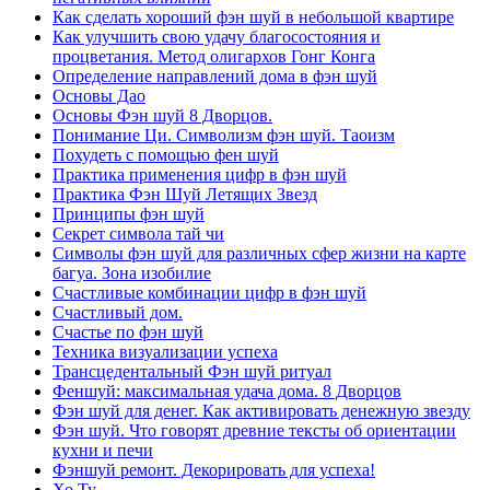
Как сделать хороший фэн шуй в небольшой квартире
Как улучшить свою удачу благосостояния и
процветания. Метод олигархов Гонг Конга
Определение направлений дома в фэн шуй
Основы Дао
Основы Фэн шуй 8 Дворцов.
Понимание Ци. Символизм фэн шуй. Таоизм
Похудеть с помощью фен шуй
Практика применения цифр в фэн шуй
Практика Фэн Шуй Летящих Звезд
Принципы фэн шуй
Секрет символа тай чи
Символы фэн шуй для различных сфер жизни на карте
багуа. Зона изобилие
Счастливые комбинации цифр в фэн шуй
Счастливый дом.
Счастье по фэн шуй
Техника визуализации успеха
Трансцедентальный Фэн шуй ритуал
Феншуй: максимальная удача дома. 8 Дворцов
Фэн шуй для денег. Как активировать денежную звезду
Фэн шуй. Что говорят древние тексты об ориентации
кухни и печи
Фэншуй ремонт. Декорировать для успеха!
Хо Ту