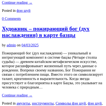
Continue reading
→
Posted in
фэн шуй
0 Comments
Художник – пожирающий бог (дух
наслаждения) в карте базцы
by
admin
on
04/03/2025
Пожирающий бог (дух наслаждения) — уникальный и
интригующий компонент в системе бацзы (Четыре столпа
судьбы) — древнем китайском метафизическом искусстве,
которое расшифровывает жизненный путь через данные о
рождении. Вопреки своему названию, Бог Пожирания не
связан с потреблением пищи. Вместо этого он символизирует
талант, креативность и выразительность. Когда звезда
присутствует и благоприятна в карте Бацзы, это указывает на
человека с природным…
Continue reading
→
Posted in
амулеты
,
инструменты
,
Символы фэн шуй
,
фэн шуй
,