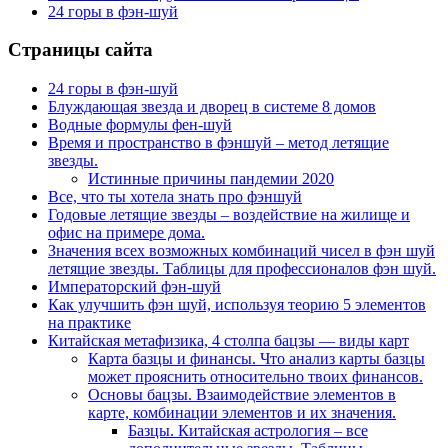
24 горы в фэн-шуй
Страницы сайта
24 горы в фэн-шуй
Блуждающая звезда и дворец в системе 8 домов
Водные формулы фен-шуй
Время и пространство в фэншуй – метод летящие
звезды.
Истинные причины пандемии 2020
Все, что ты хотела знать про фэншуй
Годовые летящие звезды – воздействие на жилище и
офис на примере дома.
Значения всех возможных комбинаций чисел в фэн шуй
летящие звезды. Таблицы для профессионалов фэн шуй.
Императорский фэн-шуй
Как улучшить фэн шуй, используя теорию 5 элементов
на практике
Китайская метафизика, 4 столпа бацзы — виды карт
Карта базцы и финансы. Что анализ карты базцы
может прояснить относительно твоих финансов.
Основы бацзы. Взаимодействие элементов в
карте, комбинации элементов и их значения.
Базцы. Китайская астрология – все