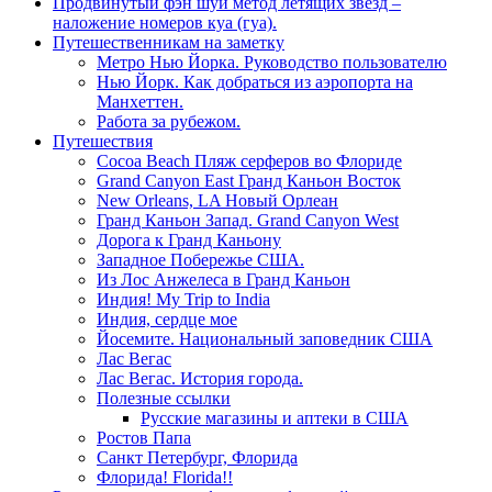
Продвинутый фэн шуй метод летящих звезд –
наложение номеров куа (гуа).
Путешественникам на заметку
Метро Нью Йорка. Руководство пользователю
Нью Йорк. Как добраться из аэропорта на
Манхеттен.
Работа за рубежом.
Путешествия
Cocoa Beach Пляж серферов во Флориде
Grand Canyon East Гранд Каньон Восток
New Orleans, LA Новый Орлеан
Гранд Каньон Запад. Grand Canyon West
Дорога к Гранд Каньону
Западное Побережье США.
Из Лос Анжелеса в Гранд Каньон
Индия! My Trip to India
Индия, сердце мое
Йосемите. Национальный заповедник США
Лас Вегас
Лас Вегас. История города.
Полезные ссылки
Русские магазины и аптеки в США
Ростов Папа
Санкт Петербург, Флорида
Флорида! Florida!!