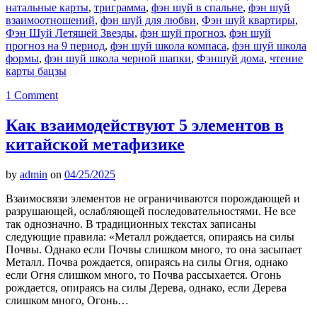
натальные карты
,
триграмма
,
фэн шуй в спальне
,
фэн шуй
взаимоотношений
,
фэн шуй для любви
,
Фэн шуй квартиры
,
Фэн Шуй Летящей Звезды
,
фэн шуй прогноз
,
фэн шуй
прогноз на 9 период
,
фэн шуй школа компаса
,
фэн шуй школа
формы
,
фэн шуй школа черной шапки
,
Фэншуй дома
,
чтение
карты бацзы
1 Comment
Как взаимодействуют 5 элементов в
китайской метафизике
by
admin
on
04/25/2025
Взаимосвязи элементов не ограничиваются порождающей и
разрушающей, ослабляющей последовательностями. Не все
так однозначно. В традиционных текстах записаны
следующие правила: «Металл рождается, опираясь на силы
Почвы. Однако если Почвы слишком много, то она засыпает
Металл. Почва рождается, опираясь на силы Огня, однако
если Огня слишком много, то Почва рассыхается. Огонь
рождается, опираясь на силы Дерева, однако, если Дерева
слишком много, Огонь…