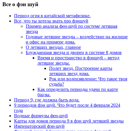
Все о фэн шуй
Период огня в китайской метафизике.
Все, что ты хотела знать про фэншуй
Пример анализа фен-шуй по системе летящая
звезда
Годовые летящие звезды – воздействие на жилище
и офис на примере дома.
О летящих звездах, главное
Блуждающая звезда и дворец в системе 8 домов
Время и пространство в фэншуй – метод
летящие звезды.
Полет звезд. Построение карты
летящих звезд дома.
Рок или волеизявление: Что такое твоя
судьба?
Как определить периоды удачи по карте
бацзы.
Период 9, где должна быть вода.
9 периодов фэн шуй. Что будет после 4 февраля 2024
года
Водные формулы фен-шуй
Карты для домов периода 9 в фэн шуй летящей звезды
Императорский фэн-шуй