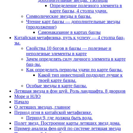
дополнительные звезды. Таблицы
Определение полезного элемента в
карте бацзы, 4 столпа удачи.
Символические звезды в бацзы.
Чтение карт бацзы — дополнительные звезды
(продолжение)
Самонаказание в картах бацзы
Китайская метафизика, путь к успеху — 4 столпа бац-
зы.
Свойства 10 богов в бацзы — полезные и
неполезные элементы в карте
Зачем определять силу личного элемента в карте
бац-зы.
Как определить периоды удачи по карте бацзы.
Какой тип инвестиций подходит лучше к
твоей карте базцы.
Особые звезды в карте бацзы.
Летящая звезда в фэн шуй. Роль ландшафта. 8 дворцов
Море и НЛО
Начало
О летящих звездах, главное
Период огня в китайской метафизике.
Период 9, где должна быть вода.
Полет звезд. Построение карты летящих звезд дома.
Пример анализа фен-шуй по системе летящая звезда