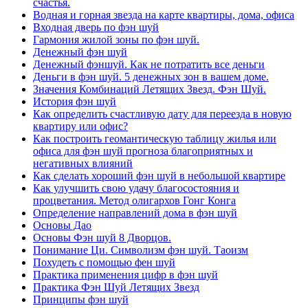
счастья.
Водная и горная звезда на карте квартиры, дома, офиса
Входная дверь по фэн шуй
Гармония жилой зоны по фэн шуй.
Денежный фэн шуй
Денежный фэншуй. Как не потратить все деньги
Деньги в фэн шуй. 5 денежных зон в вашем доме.
Значения Комбинаций Летящих Звезд. Фэн Шуй.
История фэн шуй
Как определить счастливую дату для переезда в новую
квартиру или офис?
Как построить геомантическую таблицу жилья или
офиса для фэн шуй прогноза благоприятных и
негативных влияний
Как сделать хороший фэн шуй в небольшой квартире
Как улучшить свою удачу благосостояния и
процветания. Метод олигархов Гонг Конга
Определение направлений дома в фэн шуй
Основы Дао
Основы Фэн шуй 8 Дворцов.
Понимание Ци. Символизм фэн шуй. Таоизм
Похудеть с помощью фен шуй
Практика применения цифр в фэн шуй
Практика Фэн Шуй Летящих Звезд
Принципы фэн шуй