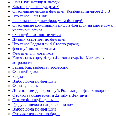
Фэн Шуй Летящей Звезды
Как определить гуа дома?
Счастливые числа в фэн шуй. Комбинация чисел 2-5-8
Что такое Фэн Шуй
Расчеты по водным формулам фэн шуй.
Счастливые комбинации цифр в фэн шуй на карте дома,
квартиры, офиса
Фэн шуй счастливые числа
Дизайн квартиры по фэн шуй
Что такое Бадзы или 4 Столпа (удачи)
фэн шуй школа компаса
Фэн шуй для новичков
Как читать карту бадзы 4 столпа судьбы. Китайская
астрология
Бадзы. Как выбрать профессию
Фэн шуй дома
Бадзы
Выбор дома по фэн-шуй
Фэн-шуй зоны
Летящая звезда в фэн шуй. Роль ландшафта. 8 дворцов
Отсутствующие зоны и 22 табу в фэн шуй
Сектор фэн шуй «деньги»
Градус лицевого направления дома
Выбор дома по фэн-шуй
Стихия личности по бадзы