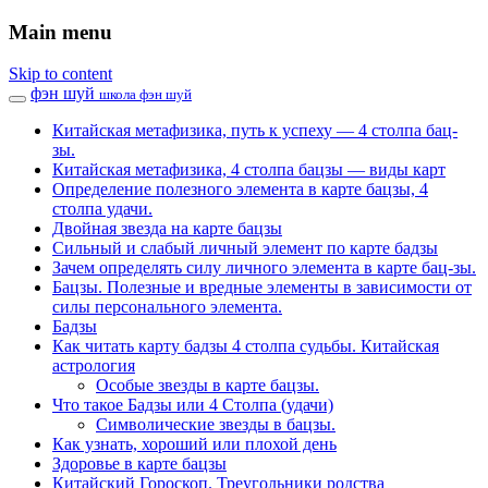
Main menu
Skip to content
фэн шуй
школа фэн шуй
Китайская метафизика, путь к успеху — 4 столпа бац-
зы.
Китайская метафизика, 4 столпа бацзы — виды карт
Определение полезного элемента в карте бацзы, 4
столпа удачи.
Двойная звезда на карте бацзы
Сильный и слабый личный элемент по карте бадзы
Зачем определять силу личного элемента в карте бац-зы.
Бацзы. Полезные и вредные элементы в зависимости от
силы персонального элемента.
Бадзы
Как читать карту бадзы 4 столпа судьбы. Китайская
астрология
Особые звезды в карте бацзы.
Что такое Бадзы или 4 Столпа (удачи)
Символические звезды в бацзы.
Как узнать, хороший или плохой день
Здоровье в карте бацзы
Китайский Гороскоп. Треугольники родства