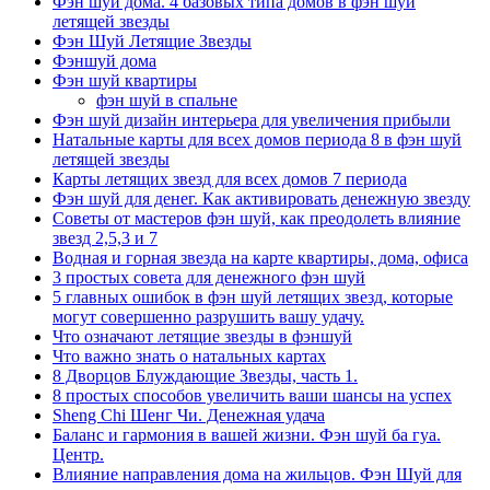
Фэн шуй дома. 4 базовых типа домов в фэн шуй
летящей звезды
Фэн Шуй Летящие Звезды
Фэншуй дома
Фэн шуй квартиры
фэн шуй в спальне
Фэн шуй дизайн интерьера для увеличения прибыли
Натальные карты для всех домов периода 8 в фэн шуй
летящей звезды
Карты летящих звезд для всех домов 7 периода
Фэн шуй для денег. Как активировать денежную звезду
Советы от мастеров фэн шуй, как преодолеть влияние
звезд 2,5,3 и 7
Водная и горная звезда на карте квартиры, дома, офиса
3 простых совета для денежного фэн шуй
5 главных ошибок в фэн шуй летящих звезд, которые
могут совершенно разрушить вашу удачу.
Что означают летящие звезды в фэншуй
Что важно знать о натальных картах
8 Дворцов Блуждающие Звезды, часть 1.
8 простых способов увеличить ваши шансы на успех
Sheng Chi Шенг Чи. Денежная удача
Баланс и гармония в вашей жизни. Фэн шуй ба гуа.
Центр.
Влияние направления дома на жильцов. Фэн Шуй для