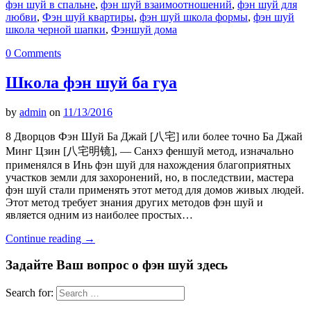
фэн шуй в спальне
,
фэн шуй взаимоотношений
,
фэн шуй для
любви
,
Фэн шуй квартиры
,
фэн шуй школа формы
,
фэн шуй
школа черной шапки
,
Фэншуй дома
0 Comments
Школа фэн шуй ба гуа
by
admin
on
11/13/2016
8 Дворцов Фэн Шуй Ба Джай [八宅] или более точно Ба Джай
Минг Цзин [八宅明镜], — Санхэ феншуй метод, изначально
применялся в Инь фэн шуй для нахождения благоприятных
участков земли для захоронений, но, в последствии, мастера
фэн шуй стали применять этот метод для домов живых людей.
Этот метод требует знания других методов фэн шуй и
является одним из наиболее простых…
Continue reading
→
Задайте Ваш вопрос о фэн шуй здесь
Search for: