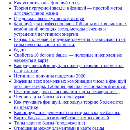
Как усилить зоны фэн шуй по гуа
Теория пурпурной звезды в фэншуй — простой метод
для счастливой жизни
Где должна быть кухня по фэн шуй
Фэн шуй для профессионалов.Таблицы всех возможных
комбинаций летящих звезд, методы лечения и
устранения негативной энергии
Бацзы. Полезные и вредные элементы в зависимости от
силы персонального элемента.
бадцы
Свойства 10 богов в бацзы — полезные и неполезные
элементы в карте
Как улучшить фэн шуй, используя теорию 5 элементов
на практике
Истинные причины пандемии 2020
Значения всех возможных комбинаций чисел в фэн шуй
летящие звезды. Таблицы для профессионалов фэн шуй.
Счастливые дома на основании карты летящих звезд
Чтение карты бацзы. 4 столпа удачи
Как улучшить фэн шуй, используя теорию 5 элементов
на практике
Как определить денежный потенциал в карте бац-зы.
Карты бацзы — взаимодействие земных ветвей
Типы карт по бацзы (продолжение)
Отношения между элементами в карте базцы