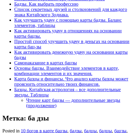
Бадзы. Как выбрать профессию
Список секретных друзей и cтолкновений для каждого
знака Китайского Зодиака.
Как улучшить удачу с помощью карты бадзы. Баланс
элементов, таблицы
Как активировать удачу в отношениях на основании
карты бацзы.
Простой способ улучшить удачу в деньгах на основании
карты бац-зы
Как активировать денежную удачу на основании карты
бадзы
Самонаказание в картах бацзы
Основы бацзы. Взаимодействие элементов в карте,
комбинации элементов и их значения.
Карта базцы и финансы. Что анализ карты базцы может
прояснить относительно твоих финансов.
Базцы. Китайская астрология – все дополнительные
звезды. Таблицы
Чтение карт бацзы — дополнительные звезды
(продолжение)
Метка:
ба дзы
Posted in
10 богов в карте бацзы
,
бадзы
,
бадцы
,
бадцы
,
бацзы
,