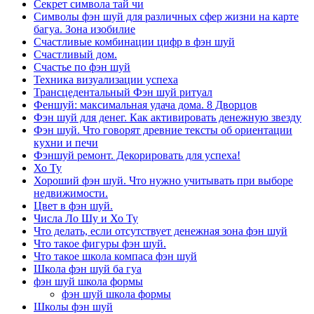
Секрет символа тай чи
Символы фэн шуй для различных сфер жизни на карте
багуа. Зона изобилие
Счастливые комбинации цифр в фэн шуй
Счастливый дом.
Счастье по фэн шуй
Техника визуализации успеха
Трансцедентальный Фэн шуй ритуал
Феншуй: максимальная удача дома. 8 Дворцов
Фэн шуй для денег. Как активировать денежную звезду
Фэн шуй. Что говорят древние тексты об ориентации
кухни и печи
Фэншуй ремонт. Декорировать для успеха!
Хо Ту
Хороший фэн шуй. Что нужно учитывать при выборе
недвижимости.
Цвет в фэн шуй.
Числа Ло Шу и Хо Ту
Что делать, если отсутствует денежная зона фэн шуй
Что такое фигуры фэн шуй.
Что такое школа компаса фэн шуй
Школа фэн шуй ба гуа
фэн шуй школа формы
фэн шуй школа формы
Школы фэн шуй