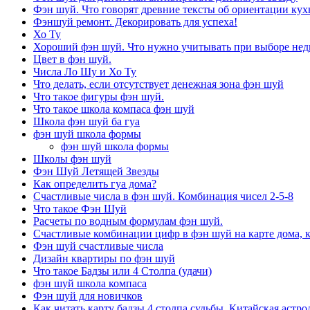
Фэн шуй. Что говорят древние тексты об ориентации кух
Фэншуй ремонт. Декорировать для успеха!
Хо Ту
Хороший фэн шуй. Что нужно учитывать при выборе не
Цвет в фэн шуй.
Числа Ло Шу и Хо Ту
Что делать, если отсутствует денежная зона фэн шуй
Что такое фигуры фэн шуй.
Что такое школа компаса фэн шуй
Школа фэн шуй ба гуа
фэн шуй школа формы
фэн шуй школа формы
Школы фэн шуй
Фэн Шуй Летящей Звезды
Как определить гуа дома?
Счастливые числа в фэн шуй. Комбинация чисел 2-5-8
Что такое Фэн Шуй
Расчеты по водным формулам фэн шуй.
Счастливые комбинации цифр в фэн шуй на карте дома, 
Фэн шуй счастливые числа
Дизайн квартиры по фэн шуй
Что такое Бадзы или 4 Столпа (удачи)
фэн шуй школа компаса
Фэн шуй для новичков
Как читать карту бадзы 4 столпа судьбы. Китайская астро