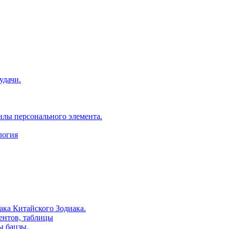
удачи.
илы персонального элемента.
логия
ака Китайского Зодиака.
ентов, таблицы
ы бацзы.