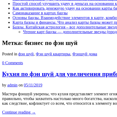
Простой способ улучшить удачу в деньгах на основании 
Как активировать денежную удачу на основании карты б
Самонаказание в картах бацзы
Основы бацзы. Взаимодействие элементов в карте, комби
Карта базцы и финансы. Что анализ карты базцы может п
Базцы. Китайская астрология – все дополнительные звез
Чтение карт бацзы — дополнительные звезды (про
Метка:
бизнес по фэн шуй
Posted in
фэн шуй
,
Фэн шуй квартиры
,
Фэншуй дома
0 Comments
Кухня по фэн шуй для увеличения при
by
admin
on
05/11/2019
Мастера фэншуй уверены, что кухня представляет элемент огня
правильно, чтобы захватить настолько много богатства, наскол
как следствие, кофликтует со всем, что относится к элементу
Continue reading
→