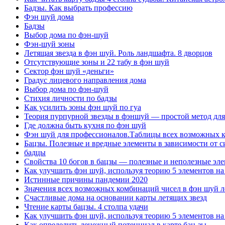
Бадзы. Как выбрать профессию
Фэн шуй дома
Бадзы
Выбор дома по фэн-шуй
Фэн-шуй зоны
Летящая звезда в фэн шуй. Роль ландшафта. 8 дворцов
Отсутствующие зоны и 22 табу в фэн шуй
Сектор фэн шуй «деньги»
Градус лицевого направления дома
Выбор дома по фэн-шуй
Стихия личности по бадзы
Как усилить зоны фэн шуй по гуа
Теория пурпурной звезды в фэншуй — простой метод для
Где должна быть кухня по фэн шуй
Фэн шуй для профессионалов.Таблицы всех возможных ко
Бацзы. Полезные и вредные элементы в зависимости от с
бадцы
Свойства 10 богов в бацзы — полезные и неполезные эле
Как улучшить фэн шуй, используя теорию 5 элементов на
Истинные причины пандемии 2020
Значения всех возможных комбинаций чисел в фэн шуй л
Счастливые дома на основании карты летящих звезд
Чтение карты бацзы. 4 столпа удачи
Как улучшить фэн шуй, используя теорию 5 элементов на
Как определить денежный потенциал в карте бац-зы.