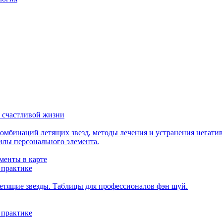
 счастливой жизни
мбинаций летящих звезд, методы лечения и устранения негати
илы персонального элемента.
менты в карте
 практике
етящие звезды. Таблицы для профессионалов фэн шуй.
 практике