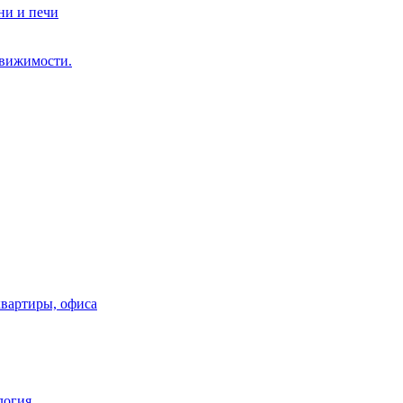
ни и печи
движимости.
квартиры, офиса
логия