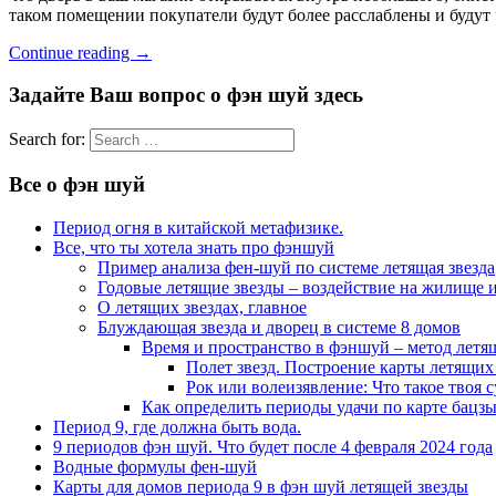
таком помещении покупатели будут более расслаблены и будут
Continue reading
→
Задайте Ваш вопрос о фэн шуй здесь
Search for:
Все о фэн шуй
Период огня в китайской метафизике.
Все, что ты хотела знать про фэншуй
Пример анализа фен-шуй по системе летящая звезда
Годовые летящие звезды – воздействие на жилище и
О летящих звездах, главное
Блуждающая звезда и дворец в системе 8 домов
Время и пространство в фэншуй – метод летя
Полет звезд. Построение карты летящих 
Рок или волеизявление: Что такое твоя с
Как определить периоды удачи по карте бацзы
Период 9, где должна быть вода.
9 периодов фэн шуй. Что будет после 4 февраля 2024 года
Водные формулы фен-шуй
Карты для домов периода 9 в фэн шуй летящей звезды