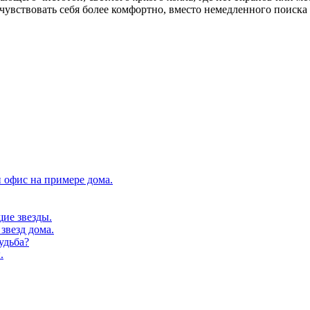
 чувствовать себя более комфортно, вместо немедленного поис
 офис на примере дома.
щие звезды.
звезд дома.
удьба?
.