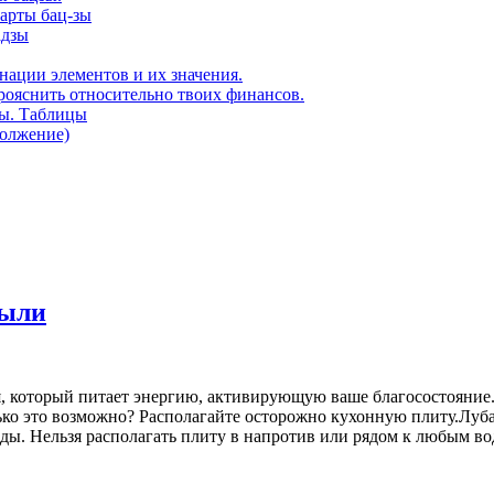
карты бац-зы
адзы
нации элементов и их значения.
рояснить относительно твоих финансов.
ды. Таблицы
должение)
были
, который питает энергию, активирующую ваше благосостояние. 
ько это возможно? Располагайте осторожно кухонную плиту.Лубая
 воды. Нельзя располагать плиту в напротив или рядом к любым