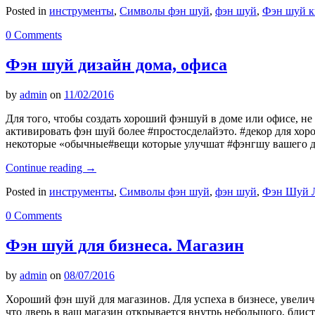
Posted in
инструменты
,
Символы фэн шуй
,
фэн шуй
,
Фэн шуй к
0 Comments
Фэн шуй дизайн дома, офиса
by
admin
on
11/02/2016
Для того, чтобы создать хороший фэншуй в доме или офисе, не 
активировать фэн шуй более #простосделайэто. #декор для хор
некоторые «обычные#вещи которые улучшат #фэнгшу вашего до
Continue reading
→
Posted in
инструменты
,
Символы фэн шуй
,
фэн шуй
,
Фэн Шуй Л
0 Comments
Фэн шуй для бизнеса. Магазин
by
admin
on
08/07/2016
Хороший фэн шуй для магазинов. Для успеха в бизнесе, увелич
что дверь в ваш магазин открывается внутрь небольшого, блис