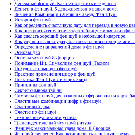
Денежный фэншуй. Как не потратить все деньги
Деньги в фэн шуй. 5 денежных зон в вашем доме.
Значения Комбинаций Летящих Звезд. Фэн Шуй.
История фэн шуй
Как определить счастливую дату для переезда в новую кв
Как построить геомантическую таблицу жилья или офиса
Как сделать хороший фэн шуй в небольшой квартире
Как улучшить свою удачу благосостояния и процветания.
Определение направлений дома в фэн шуй
Основы Дао
Основы Фэн шуй 8 Дворцов.
Понимание Ци. Символизм фэн шуй. Таоизм
Похудеть с помощью фен шуй
Практика применения цифр в фэн шуй
Практика Фэн Шуй Летящих Звезд
Принципы фэн шуй
Секрет символа тай чи
Символы фэн шуй для различных сфер жизни на карте баг
Счастливые комбинации цифр в фэн шуй
Счастливый дом.
Счастье по фэн шуй
Техника визуализации успеха
Трансцедентальный Фэн шуй ритуал
Феншуй: максимальная удача дома. 8 Дворцов
Фэн шуй для денег. Как активировать денежную звезду