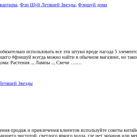
вартиры
,
Фэн Шуй Летящей Звезды
,
Фэншуй дома
обязательно использовать все эти штуки вроде пагода 5 элемент
ошего #фэншуй всегда можно найти в обычном магазине, но тако
ма: Растения .., Лампы .., Свечи ….…
етящей Звезды
ения продаж и привлечения клиентов используйте советы китайс
тающего чистотой, светлого яркого холла, где нет экранов или