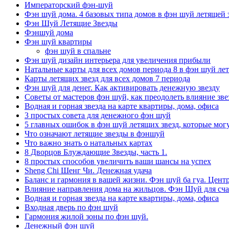
Императорский фэн-шуй
Фэн шуй дома. 4 базовых типа домов в фэн шуй летящей 
Фэн Шуй Летящие Звезды
Фэншуй дома
Фэн шуй квартиры
фэн шуй в спальне
Фэн шуй дизайн интерьера для увеличения прибыли
Натальные карты для всех домов периода 8 в фэн шуй ле
Карты летящих звезд для всех домов 7 периода
Фэн шуй для денег. Как активировать денежную звезду
Советы от мастеров фэн шуй, как преодолеть влияние звез
Водная и горная звезда на карте квартиры, дома, офиса
3 простых совета для денежного фэн шуй
5 главных ошибок в фэн шуй летящих звезд, которые мог
Что означают летящие звезды в фэншуй
Что важно знать о натальных картах
8 Дворцов Блуждающие Звезды, часть 1.
8 простых способов увеличить ваши шансы на успех
Sheng Chi Шенг Чи. Денежная удача
Баланс и гармония в вашей жизни. Фэн шуй ба гуа. Центр
Влияние направления дома на жильцов. Фэн Шуй для сча
Водная и горная звезда на карте квартиры, дома, офиса
Входная дверь по фэн шуй
Гармония жилой зоны по фэн шуй.
Денежный фэн шуй