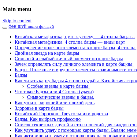
Main menu
Skip to content
фэн шуй
школа фэн шуй
Китайская метафизика, путь к успеху — 4 столпа бац-зы.
Китайская метафизика, 4 столпа бацзы — виды карт
Определение полезного элемента в карте бацзы, 4 столпа 
Двойная звезда на карте бацзы
Сильный и слабый личный элемент по карте бадзы
Зачем определять силу личного элемента в карте бац-зы.
Бацзы. Полезные и вредные элементы в зависимости от с
Бадзы
Как читать карту бадзы 4 столпа судьбы. Китайская астро
Особые звезды в карте бацзы.
Что такое Бадзы или 4 Столпа (удачи)
Символические звезды в бацзы.
Как узнать, хороший или плохой день
Здоровье в карте бацзы
Китайский Гороскоп. Треугольники родства
Бадзы. Как выбрать профессию
Список секретных друзей и cтолкновений для каждого зн
Как улучшить удачу с помощью карты бадзы. Баланс элем
Как активировать удачу в отношениях на основании карт