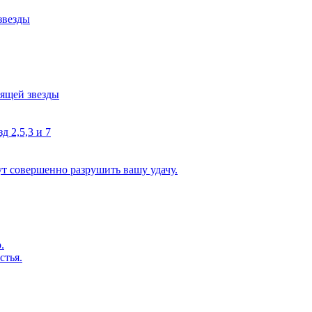
звезды
тящей звезды
д 2,5,3 и 7
ут совершенно разрушить вашу удачу.
.
стья.