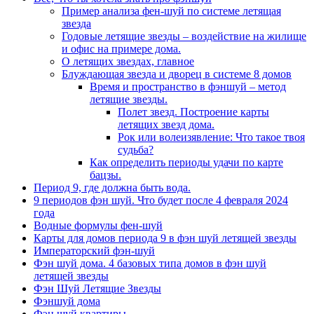
Пример анализа фен-шуй по системе летящая
звезда
Годовые летящие звезды – воздействие на жилище
и офис на примере дома.
О летящих звездах, главное
Блуждающая звезда и дворец в системе 8 домов
Время и пространство в фэншуй – метод
летящие звезды.
Полет звезд. Построение карты
летящих звезд дома.
Рок или волеизявление: Что такое твоя
судьба?
Как определить периоды удачи по карте
бацзы.
Период 9, где должна быть вода.
9 периодов фэн шуй. Что будет после 4 февраля 2024
года
Водные формулы фен-шуй
Карты для домов периода 9 в фэн шуй летящей звезды
Императорский фэн-шуй
Фэн шуй дома. 4 базовых типа домов в фэн шуй
летящей звезды
Фэн Шуй Летящие Звезды
Фэншуй дома
Фэн шуй квартиры