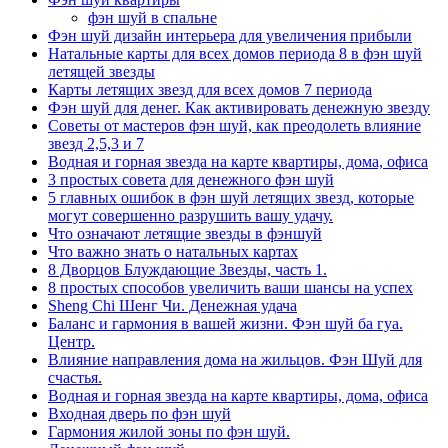
фэн шуй в спальне
Фэн шуй дизайн интерьера для увеличения прибыли
Натальные карты для всех домов периода 8 в фэн шуй
летящей звезды
Карты летящих звезд для всех домов 7 периода
Фэн шуй для денег. Как активировать денежную звезду
Советы от мастеров фэн шуй, как преодолеть влияние
звезд 2,5,3 и 7
Водная и горная звезда на карте квартиры, дома, офиса
3 простых совета для денежного фэн шуй
5 главных ошибок в фэн шуй летящих звезд, которые
могут совершенно разрушить вашу удачу.
Что означают летящие звезды в фэншуй
Что важно знать о натальных картах
8 Дворцов Блуждающие Звезды, часть 1.
8 простых способов увеличить ваши шансы на успех
Sheng Chi Шенг Чи. Денежная удача
Баланс и гармония в вашей жизни. Фэн шуй ба гуа.
Центр.
Влияние направления дома на жильцов. Фэн Шуй для
счастья.
Водная и горная звезда на карте квартиры, дома, офиса
Входная дверь по фэн шуй
Гармония жилой зоны по фэн шуй.