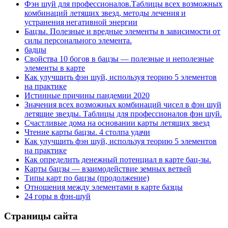
Фэн шуй для профессионалов.Таблицы всех возможных
комбинаций летящих звезд, методы лечения и
устранения негативной энергии
Бацзы. Полезные и вредные элементы в зависимости от
силы персонального элемента.
бадцы
Свойства 10 богов в бацзы — полезные и неполезные
элементы в карте
Как улучшить фэн шуй, используя теорию 5 элементов
на практике
Истинные причины пандемии 2020
Значения всех возможных комбинаций чисел в фэн шуй
летящие звезды. Таблицы для профессионалов фэн шуй.
Счастливые дома на основании карты летящих звезд
Чтение карты бацзы. 4 столпа удачи
Как улучшить фэн шуй, используя теорию 5 элементов
на практике
Как определить денежный потенциал в карте бац-зы.
Карты бацзы — взаимодействие земных ветвей
Типы карт по бацзы (продолжение)
Отношения между элементами в карте базцы
24 горы в фэн-шуй
Страницы сайта