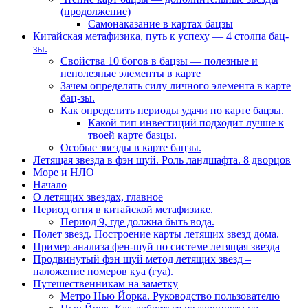
(продолжение)
Самонаказание в картах бацзы
Китайская метафизика, путь к успеху — 4 столпа бац-
зы.
Свойства 10 богов в бацзы — полезные и
неполезные элементы в карте
Зачем определять силу личного элемента в карте
бац-зы.
Как определить периоды удачи по карте бацзы.
Какой тип инвестиций подходит лучше к
твоей карте базцы.
Особые звезды в карте бацзы.
Летящая звезда в фэн шуй. Роль ландшафта. 8 дворцов
Море и НЛО
Начало
О летящих звездах, главное
Период огня в китайской метафизике.
Период 9, где должна быть вода.
Полет звезд. Построение карты летящих звезд дома.
Пример анализа фен-шуй по системе летящая звезда
Продвинутый фэн шуй метод летящих звезд –
наложение номеров куа (гуа).
Путешественникам на заметку
Метро Нью Йорка. Руководство пользователю