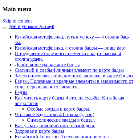
Main menu
Skip to content
фэн шуй
школа фэн шуй
Китайская метафизика, путь к успеху — 4 столпа бац-
зы.
Китайская метафизика, 4 столпа бацзы — виды карт
Определение полезного элемента в карте бацзы, 4
столпа удачи.
Двойная звезда на карте бацзы
Сильный и слабый личный элемент по карте бадзы
Зачем определять силу личного элемента в карте бац-зы.
Бацзы. Полезные и вредные элементы в зависимости от
силы персонального элемента.
Бадзы
Как читать карту бадзы 4 столпа судьбы. Китайская
астрология
Особые звезды в карте бацзы.
Что такое Бадзы или 4 Столпа (удачи)
Символические звезды в бацзы.
Как узнать, хороший или плохой день
Здоровье в карте бацзы
Китайский Гороскоп. Треугольники родства