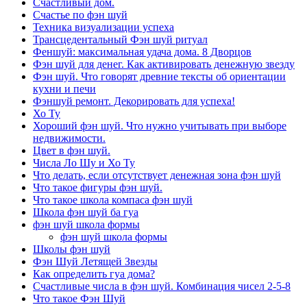
Счастливый дом.
Счастье по фэн шуй
Техника визуализации успеха
Трансцедентальный Фэн шуй ритуал
Феншуй: максимальная удача дома. 8 Дворцов
Фэн шуй для денег. Как активировать денежную звезду
Фэн шуй. Что говорят древние тексты об ориентации
кухни и печи
Фэншуй ремонт. Декорировать для успеха!
Хо Ту
Хороший фэн шуй. Что нужно учитывать при выборе
недвижимости.
Цвет в фэн шуй.
Числа Ло Шу и Хо Ту
Что делать, если отсутствует денежная зона фэн шуй
Что такое фигуры фэн шуй.
Что такое школа компаса фэн шуй
Школа фэн шуй ба гуа
фэн шуй школа формы
фэн шуй школа формы
Школы фэн шуй
Фэн Шуй Летящей Звезды
Как определить гуа дома?
Счастливые числа в фэн шуй. Комбинация чисел 2-5-8
Что такое Фэн Шуй