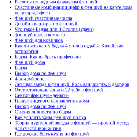
Расчеты по водным формулам фэн шуй.
Счастливые комбинации цифр в фэн шуй на карте дома,
квартиры, офиса
Фэн шуй счастливые числа
Дизайн квартиры по фэн шуй
Что такое Бадзы или 4 Столпа (удачи)
фэн шуй школа компаса
Фэн шуй для новичков
Как читать карту бадзы 4 столпа судьбы. Китайская
астрология
Бадзы. Как выбрать профессию
Фэн шуй дома
Бадзы
Выбор дома по фэн-шуй
Фэн-шуй зоны
Летящая звезда в фэн шуй. Роль ландшафта. 8 дворцов
Отсутствующие зоны и 22 табу в фэн шуй
Сектор фэн шуй «деньги»
Градус лицевого направления дома
Выбор дома по фэн-шуй
Стихия личности по бадзы
Как усилить зоны фэн шуй по гуа
Теория пурпурной звезды в фэншуй — простой метод
для счастливой жизни
Где должна быть кухня по фэн шуй