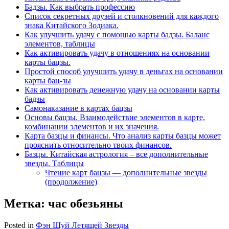
Бадзы. Как выбрать профессию
Список секретных друзей и cтолкновений для каждого
знака Китайского Зодиака.
Как улучшить удачу с помощью карты бадзы. Баланс
элементов, таблицы
Как активировать удачу в отношениях на основании
карты бацзы.
Простой способ улучшить удачу в деньгах на основании
карты бац-зы
Как активировать денежную удачу на основании карты
бадзы
Самонаказание в картах бацзы
Основы бацзы. Взаимодействие элементов в карте,
комбинации элементов и их значения.
Карта базцы и финансы. Что анализ карты базцы может
прояснить относительно твоих финансов.
Базцы. Китайская астрология – все дополнительные
звезды. Таблицы
Чтение карт бацзы — дополнительные звезды
(продолжение)
Метка:
час обезьяны
Posted in
Фэн Шуй Летящей Звезды