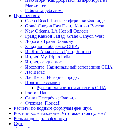
Нью Йорк. Как добраться из аэропорта на
Манхеттен.
Работа за рубежом.
Путешествия
Cocoa Beach Пляж серферов во Флориде
Grand Canyon East Гранд Каньон Восток
New Orleans, LA Новый Орлеан
Гранд Каньон Запад. Grand Canyon West
Дорога к Гранд Каньону
Западное Побережье США.
Из Лос Анжелеса в Гранд Каньон
Индия! My Trip to India
Индия, сердце мое
Йосемите. Национальный заповедник США
Лас Вегас
Лас Вегас. История города.
Полезные ссылки
Русские магазины и аптеки в США
Ростов Папа
Санкт Петербург, Флорида
Флорида! Florida!!
Расчеты по водным формулам фэн шуй.
Рок или волеизявление: Что такое твоя судьба?
Роль ландшафта в фэн-шуй
Суть