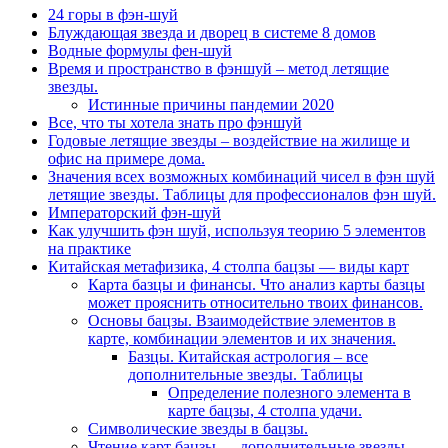
24 горы в фэн-шуй
Блуждающая звезда и дворец в системе 8 домов
Водные формулы фен-шуй
Время и пространство в фэншуй – метод летящие
звезды.
Истинные причины пандемии 2020
Все, что ты хотела знать про фэншуй
Годовые летящие звезды – воздействие на жилище и
офис на примере дома.
Значения всех возможных комбинаций чисел в фэн шуй
летящие звезды. Таблицы для профессионалов фэн шуй.
Императорский фэн-шуй
Как улучшить фэн шуй, используя теорию 5 элементов
на практике
Китайская метафизика, 4 столпа бацзы — виды карт
Карта базцы и финансы. Что анализ карты базцы
может прояснить относительно твоих финансов.
Основы бацзы. Взаимодействие элементов в
карте, комбинации элементов и их значения.
Базцы. Китайская астрология – все
дополнительные звезды. Таблицы
Определение полезного элемента в
карте бацзы, 4 столпа удачи.
Символические звезды в бацзы.
Чтение карт бацзы — дополнительные звезды