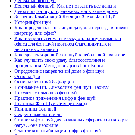
Денежный фэн шуй
Денежный фэншуй. Как не потратить все деньги
Деньги в фэн шуй. 5 денежных зон в вашем доме.
Значения Комбинаций Летящих Звезд. Фэн Шуй.
История фэн шуй
Как определить счастливую дату для переезда в новую
квартиру или офис?
Как построить геомантическую таблицу жилья или
офиса для фэн шуй прогноза благоприятных и
негативных влияний
Как сделать хороший фэн шуй в небольшой квартире
Как улучшить свою удачу благосостояния и
процветания. Метод олигархов Гонг Конга
Определение направлений дома в фэн шуй
Основы Дао
Основы Фэн шуй 8 Дворцов.
Понимание Ци. Символизм фэн шуй. Таоизм
Похудеть с помощью фен шуй
Практика применения цифр в фэн шуй
Практика Фэн Шуй Летящих Звезд
Принципы фэн шуй
Секрет символа тай чи
Символы фэн шуй для различных сфер жизни на карте
багуа. Зона изобилие
Счастливые комбинации цифр в фэн шуй