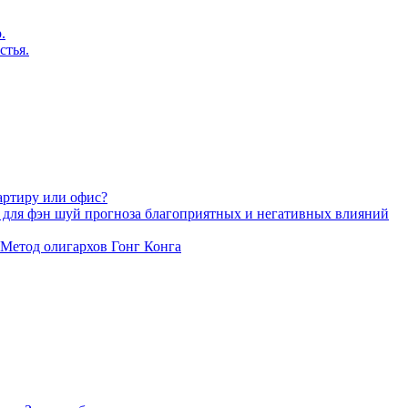
.
стья.
артиру или офис?
 для фэн шуй прогноза благоприятных и негативных влияний
 Метод олигархов Гонг Конга