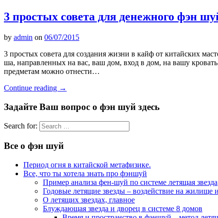
3 простых совета для денежного фэн шу
by
admin
on
06/07/2015
3 простых совета для создания жизни в кайф от китайских мас
ша, направленных на вас, ваш дом, вход в дом, на вашу кровать
предметам можно отнести…
Continue reading
→
Задайте Ваш вопрос о фэн шуй здесь
Search for:
Все о фэн шуй
Период огня в китайской метафизике.
Все, что ты хотела знать про фэншуй
Пример анализа фен-шуй по системе летящая звезда
Годовые летящие звезды – воздействие на жилище и
О летящих звездах, главное
Блуждающая звезда и дворец в системе 8 домов
Время и пространство в фэншуй – метод летя