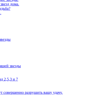
звезд дома.
удьба?
.
звезды
тящей звезды
д 2,5,3 и 7
ут совершенно разрушить вашу удачу.