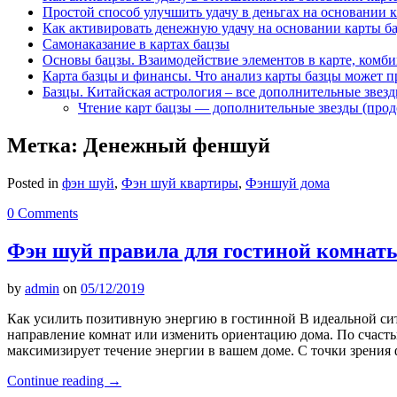
Простой способ улучшить удачу в деньгах на основании 
Как активировать денежную удачу на основании карты б
Самонаказание в картах бацзы
Основы бацзы. Взаимодействие элементов в карте, комби
Карта базцы и финансы. Что анализ карты базцы может п
Базцы. Китайская астрология – все дополнительные звез
Чтение карт бацзы — дополнительные звезды (про
Метка:
Денежный феншуй
Posted in
фэн шуй
,
Фэн шуй квартиры
,
Фэншуй дома
0 Comments
Фэн шуй правила для гостиной комнат
by
admin
on
05/12/2019
Как усилить позитивную энергию в гостинной В идеальной сит
направление комнат или изменить ориентацию дома. По счастью
максимизирует течение энергии в вашем доме. С точки зрения
Continue reading
→