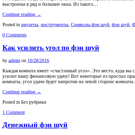
выстроены в ряд и большие окна. Из такого…
Continue reading
→
Posted in
амулеты
,
инструменты
,
Символы фэн шуй
,
фэн шуй
,
Ф
0 Comments
Как усилить угол по фэн шуй
by
admin
on
10/28/2016
Каждая комната имеет «счастливый угол». Это место, куда вы с
усилит вашу финансовую удачу! Вот некоторые из простых прави
комнаты, угол удачи будет напротив на левой стороне комнаты
Continue reading
→
Posted in Без рубрики
1 Comment
Денежный фэн шуй