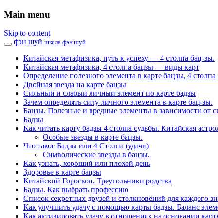
Main menu
Skip to content
фэн шуй
школа фэн шуй
Китайская метафизика, путь к успеху — 4 столпа бац-зы.
Китайская метафизика, 4 столпа бацзы — виды карт
Определение полезного элемента в карте бацзы, 4 столпа 
Двойная звезда на карте бацзы
Сильный и слабый личный элемент по карте бадзы
Зачем определять силу личного элемента в карте бац-зы.
Бацзы. Полезные и вредные элементы в зависимости от с
Бадзы
Как читать карту бадзы 4 столпа судьбы. Китайская астро
Особые звезды в карте бацзы.
Что такое Бадзы или 4 Столпа (удачи)
Символические звезды в бацзы.
Как узнать, хороший или плохой день
Здоровье в карте бацзы
Китайский Гороскоп. Треугольники родства
Бадзы. Как выбрать профессию
Список секретных друзей и cтолкновений для каждого зн
Как улучшить удачу с помощью карты бадзы. Баланс элем
Как активировать удачу в отношениях на основании карт