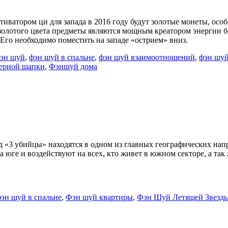
ктиватором ци для запада в 2016 году будут золотые монеты, ос
 золотого цвета предметы являются мощным креатором энергии б
 Его необходимо поместить на западе «острием» вниз.
эн шуй
,
фэн шуй в спальне
,
фэн шуй взаимоотношений
,
фэн шуй
черной шапки
,
Фэншуй дома
д «3 убийцы» находятся в одном из главных географических напр
 юге и воздействуют на всех, кто живет в южном секторе, а так 
эн шуй в спальне
,
Фэн шуй квартиры
,
Фэн Шуй Летящей Звезд