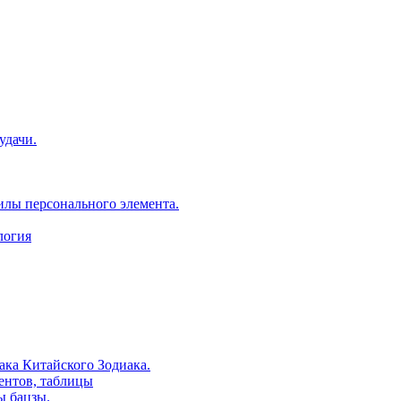
удачи.
илы персонального элемента.
логия
ака Китайского Зодиака.
ентов, таблицы
ы бацзы.