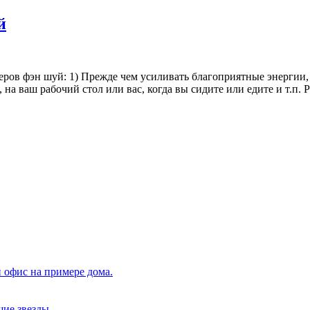
й
теров фэн шуй: 1) Прежде чем усиливать благоприятные энергии,
, на ваш рабочий стол или вас, когда вы сидите или едите и т.п. 
 офис на примере дома.
щие звезды.