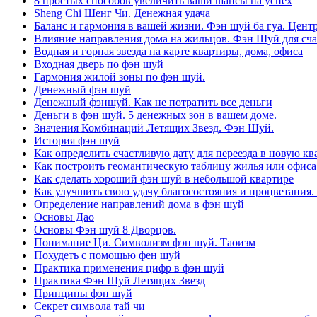
8 простых способов увеличить ваши шансы на успех
Sheng Chi Шенг Чи. Денежная удача
Баланс и гармония в вашей жизни. Фэн шуй ба гуа. Центр
Влияние направления дома на жильцов. Фэн Шуй для сча
Водная и горная звезда на карте квартиры, дома, офиса
Входная дверь по фэн шуй
Гармония жилой зоны по фэн шуй.
Денежный фэн шуй
Денежный фэншуй. Как не потратить все деньги
Деньги в фэн шуй. 5 денежных зон в вашем доме.
Значения Комбинаций Летящих Звезд. Фэн Шуй.
История фэн шуй
Как определить счастливую дату для переезда в новую кв
Как построить геомантическую таблицу жилья или офиса
Как сделать хороший фэн шуй в небольшой квартире
Как улучшить свою удачу благосостояния и процветания.
Определение направлений дома в фэн шуй
Основы Дао
Основы Фэн шуй 8 Дворцов.
Понимание Ци. Символизм фэн шуй. Таоизм
Похудеть с помощью фен шуй
Практика применения цифр в фэн шуй
Практика Фэн Шуй Летящих Звезд
Принципы фэн шуй
Секрет символа тай чи