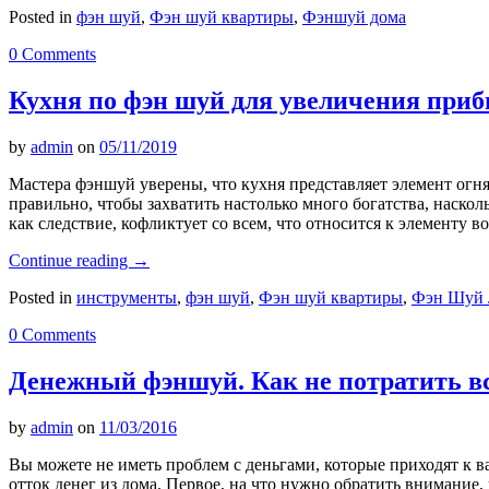
Posted in
фэн шуй
,
Фэн шуй квартиры
,
Фэншуй дома
0 Comments
Кухня по фэн шуй для увеличения при
by
admin
on
05/11/2019
Мастера фэншуй уверены, что кухня представляет элемент огня
правильно, чтобы захватить настолько много богатства, наскол
как следствие, кофликтует со всем, что относится к элементу
Continue reading
→
Posted in
инструменты
,
фэн шуй
,
Фэн шуй квартиры
,
Фэн Шуй 
0 Comments
Денежный фэншуй. Как не потратить вс
by
admin
on
11/03/2016
Вы можете не иметь проблем с деньгами, которые приходят к ва
отток денег из дома. Первое, на что нужно обратить внимание,