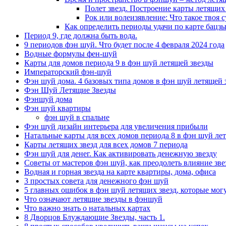
Полет звезд. Построение карты летящих 
Рок или волеизявление: Что такое твоя с
Как определить периоды удачи по карте бацзы
Период 9, где должна быть вода.
9 периодов фэн шуй. Что будет после 4 февраля 2024 года
Водные формулы фен-шуй
Карты для домов периода 9 в фэн шуй летящей звезды
Императорский фэн-шуй
Фэн шуй дома. 4 базовых типа домов в фэн шуй летящей 
Фэн Шуй Летящие Звезды
Фэншуй дома
Фэн шуй квартиры
фэн шуй в спальне
Фэн шуй дизайн интерьера для увеличения прибыли
Натальные карты для всех домов периода 8 в фэн шуй ле
Карты летящих звезд для всех домов 7 периода
Фэн шуй для денег. Как активировать денежную звезду
Советы от мастеров фэн шуй, как преодолеть влияние звез
Водная и горная звезда на карте квартиры, дома, офиса
3 простых совета для денежного фэн шуй
5 главных ошибок в фэн шуй летящих звезд, которые мог
Что означают летящие звезды в фэншуй
Что важно знать о натальных картах
8 Дворцов Блуждающие Звезды, часть 1.