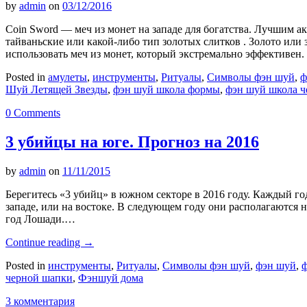
by
admin
on
03/12/2016
Coin Sword — меч из монет на западе для богатства. Лучшим а
тайваньские или какой-либо тип золотых слитков . Золото или
использовать меч из монет, который экстремально эффективен.
Posted in
амулеты
,
инструменты
,
Ритуалы
,
Символы фэн шуй
,
ф
Шуй Летящей Звезды
,
фэн шуй школа формы
,
фэн шуй школа 
0 Comments
3 убийцы на юге. Прогноз на 2016
by
admin
on
11/11/2015
Берегитесь «3 убийц» в южном секторе в 2016 году. Каждый го
западе, или на востоке. В следующем году они располагаются на
год Лошади.…
Continue reading
→
Posted in
инструменты
,
Ритуалы
,
Символы фэн шуй
,
фэн шуй
,
ф
черной шапки
,
Фэншуй дома
3 комментария