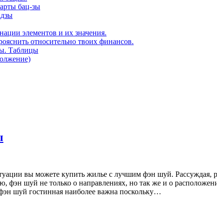
карты бац-зы
адзы
нации элементов и их значения.
рояснить относительно твоих финансов.
ды. Таблицы
должение)
ы
уации вы можете купить жилье с лучшим фэн шуй. Рассуждая, р
, фэн шуй не только о направлениях, но так же и о расположен
 фэн шуй гостинная наиболее важна поскольку…