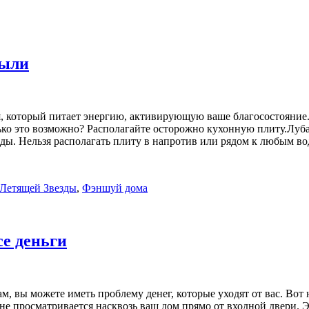
были
, который питает энергию, активирующую ваше благосостояние. 
ько это возможно? Располагайте осторожно кухонную плиту.Лубая
 воды. Нельзя располагать плиту в напротив или рядом к любым
Летящей Звезды
,
Фэншуй дома
е деньги
м, вы можете иметь проблему денег, которые уходят от вас. Вот
 не просматривается насквозь ваш дом прямо от входной двери. Э