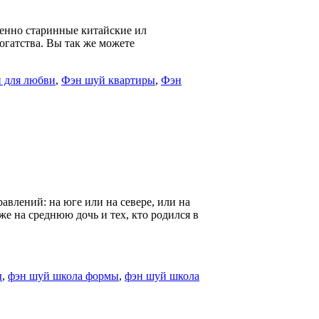
обенно старинные китайские ил
огатства. Вы так же можете
 для любви
,
Фэн шуй квартиры
,
Фэн
авлений: на юге или на севере, или на
же на среднюю дочь и тех, кто родился в
ы
,
фэн шуй школа формы
,
фэн шуй школа