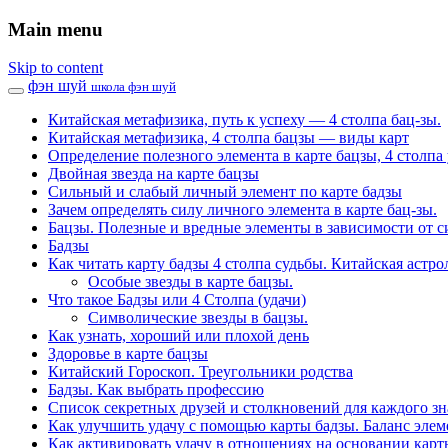
Main menu
Skip to content
фэн шуй
школа фэн шуй
Китайская метафизика, путь к успеху — 4 столпа бац-зы.
Китайская метафизика, 4 столпа бацзы — виды карт
Определение полезного элемента в карте бацзы, 4 столпа 
Двойная звезда на карте бацзы
Сильный и слабый личный элемент по карте бадзы
Зачем определять силу личного элемента в карте бац-зы.
Бацзы. Полезные и вредные элементы в зависимости от с
Бадзы
Как читать карту бадзы 4 столпа судьбы. Китайская астро
Особые звезды в карте бацзы.
Что такое Бадзы или 4 Столпа (удачи)
Символические звезды в бацзы.
Как узнать, хороший или плохой день
Здоровье в карте бацзы
Китайский Гороскоп. Треугольники родства
Бадзы. Как выбрать профессию
Список секретных друзей и cтолкновений для каждого зн
Как улучшить удачу с помощью карты бадзы. Баланс элем
Как активировать удачу в отношениях на основании карт