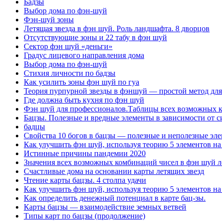
Бадзы
Выбор дома по фэн-шуй
Фэн-шуй зоны
Летящая звезда в фэн шуй. Роль ландшафта. 8 дворцов
Отсутствующие зоны и 22 табу в фэн шуй
Сектор фэн шуй «деньги»
Градус лицевого направления дома
Выбор дома по фэн-шуй
Стихия личности по бадзы
Как усилить зоны фэн шуй по гуа
Теория пурпурной звезды в фэншуй — простой метод для
Где должна быть кухня по фэн шуй
Фэн шуй для профессионалов.Таблицы всех возможных ко
Бацзы. Полезные и вредные элементы в зависимости от с
бадцы
Свойства 10 богов в бацзы — полезные и неполезные эле
Как улучшить фэн шуй, используя теорию 5 элементов на
Истинные причины пандемии 2020
Значения всех возможных комбинаций чисел в фэн шуй л
Счастливые дома на основании карты летящих звезд
Чтение карты бацзы. 4 столпа удачи
Как улучшить фэн шуй, используя теорию 5 элементов на
Как определить денежный потенциал в карте бац-зы.
Карты бацзы — взаимодействие земных ветвей
Типы карт по бацзы (продолжение)