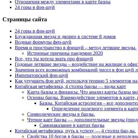
Отношения между элементами в карте базцы
24 горы в фэн-шуй
Страницы сайта
24 горы в фэн-шуй
Блуждающая звезда и дворец в системе 8 домов
Водные формулы фен-шуй
Время и пространство в фэншуй – метод летящие звезды.
Истинные причины пандемии 2020
Все, что ты хотела знать про фэншуй
Годовые летящие звезды – воздействие на жилище и офис
Значения всех возможных комбинаций чисел в фэн шуй л
Императорский фэн-шуй
Как улучшить фэн шуй, используя теорию 5 элементов на
Китайская метафизика, 4 столпа бацзы — виды карт
Карта базцы и финансы. Что анализ карты базцы м
Основы бацзы. Взаимодействие элементов в карте, 
Базцы. Китайская астрология – все дополнит
Определение полезного элемента в карте
Символические звезды в бацзы.
Чтение карт бацзы — дополнительные звезды (про
Самонаказание в картах бацзы
Китайская метафизика, путь к успеху — 4 столпа бац-зы.
Свойства 10 богов в бацзы — полезные и неполезны