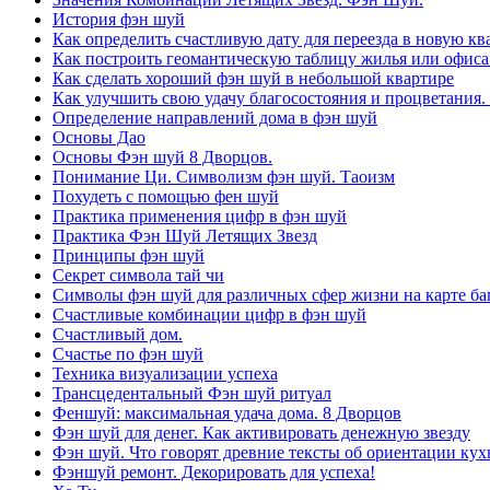
История фэн шуй
Как определить счастливую дату для переезда в новую кв
Как построить геомантическую таблицу жилья или офиса
Как сделать хороший фэн шуй в небольшой квартире
Как улучшить свою удачу благосостояния и процветания.
Определение направлений дома в фэн шуй
Основы Дао
Основы Фэн шуй 8 Дворцов.
Понимание Ци. Символизм фэн шуй. Таоизм
Похудеть с помощью фен шуй
Практика применения цифр в фэн шуй
Практика Фэн Шуй Летящих Звезд
Принципы фэн шуй
Секрет символа тай чи
Символы фэн шуй для различных сфер жизни на карте баг
Счастливые комбинации цифр в фэн шуй
Счастливый дом.
Счастье по фэн шуй
Техника визуализации успеха
Трансцедентальный Фэн шуй ритуал
Феншуй: максимальная удача дома. 8 Дворцов
Фэн шуй для денег. Как активировать денежную звезду
Фэн шуй. Что говорят древние тексты об ориентации кух
Фэншуй ремонт. Декорировать для успеха!