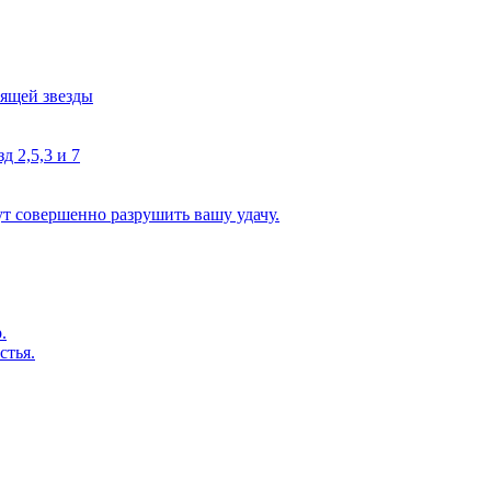
тящей звезды
д 2,5,3 и 7
ут совершенно разрушить вашу удачу.
.
стья.