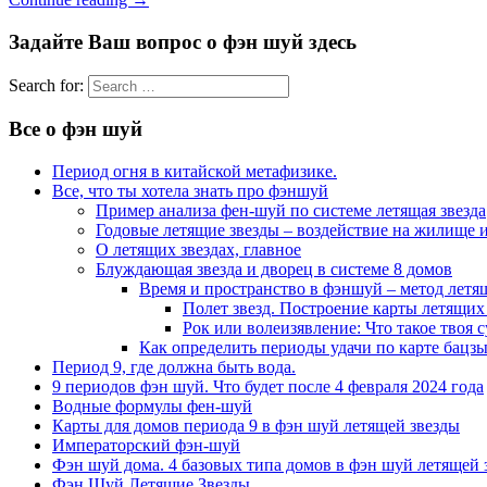
Задайте Ваш вопрос о фэн шуй здесь
Search for:
Все о фэн шуй
Период огня в китайской метафизике.
Все, что ты хотела знать про фэншуй
Пример анализа фен-шуй по системе летящая звезда
Годовые летящие звезды – воздействие на жилище и
О летящих звездах, главное
Блуждающая звезда и дворец в системе 8 домов
Время и пространство в фэншуй – метод летя
Полет звезд. Построение карты летящих 
Рок или волеизявление: Что такое твоя с
Как определить периоды удачи по карте бацзы
Период 9, где должна быть вода.
9 периодов фэн шуй. Что будет после 4 февраля 2024 года
Водные формулы фен-шуй
Карты для домов периода 9 в фэн шуй летящей звезды
Императорский фэн-шуй
Фэн шуй дома. 4 базовых типа домов в фэн шуй летящей 
Фэн Шуй Летящие Звезды