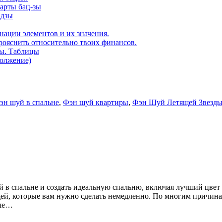
карты бац-зы
адзы
нации элементов и их значения.
рояснить относительно твоих финансов.
ды. Таблицы
должение)
эн шуй в спальне
,
Фэн шуй квартиры
,
Фэн Шуй Летящей Звезд
уй в спальне и создать идеальную спальню, включая лучший цвет
ещей, которые вам нужно сделать немедленно. По многим причина
ьше…