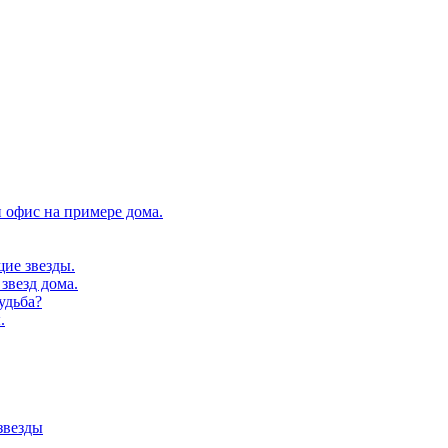
 офис на примере дома.
щие звезды.
звезд дома.
удьба?
.
звезды