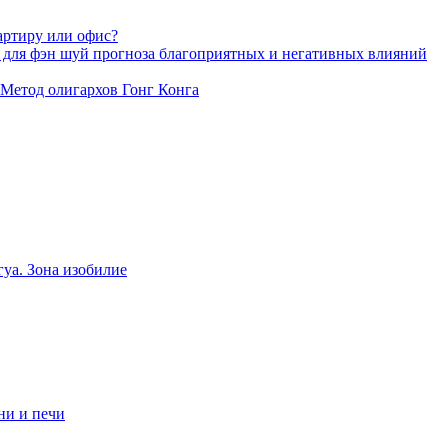
артиру или офис?
 для фэн шуй прогноза благоприятных и негативных влияний
 Метод олигархов Гонг Конга
уа. Зона изобилие
ни и печи