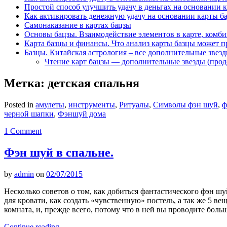
Простой способ улучшить удачу в деньгах на основании 
Как активировать денежную удачу на основании карты б
Самонаказание в картах бацзы
Основы бацзы. Взаимодействие элементов в карте, комби
Карта базцы и финансы. Что анализ карты базцы может п
Базцы. Китайская астрология – все дополнительные звез
Чтение карт бацзы — дополнительные звезды (про
Метка:
детская спальня
Posted in
амулеты
,
инструменты
,
Ритуалы
,
Символы фэн шуй
,
ф
черной шапки
,
Фэншуй дома
1 Comment
Фэн шуй в спальне.
by
admin
on
02/07/2015
Несколько советов о том, как добиться фантастического фэн ш
для кровати, как создать «чувственную» постель, а так же 5 в
комната, и, прежде всего, потому что в ней вы проводите бол
Continue reading
→