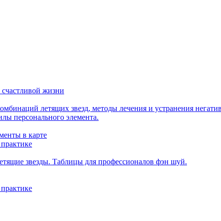
 счастливой жизни
мбинаций летящих звезд, методы лечения и устранения негати
илы персонального элемента.
менты в карте
 практике
етящие звезды. Таблицы для профессионалов фэн шуй.
 практике