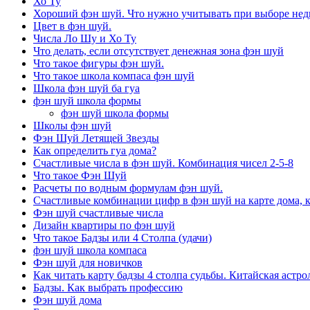
Хо Ту
Хороший фэн шуй. Что нужно учитывать при выборе не
Цвет в фэн шуй.
Числа Ло Шу и Хо Ту
Что делать, если отсутствует денежная зона фэн шуй
Что такое фигуры фэн шуй.
Что такое школа компаса фэн шуй
Школа фэн шуй ба гуа
фэн шуй школа формы
фэн шуй школа формы
Школы фэн шуй
Фэн Шуй Летящей Звезды
Как определить гуа дома?
Счастливые числа в фэн шуй. Комбинация чисел 2-5-8
Что такое Фэн Шуй
Расчеты по водным формулам фэн шуй.
Счастливые комбинации цифр в фэн шуй на карте дома, 
Фэн шуй счастливые числа
Дизайн квартиры по фэн шуй
Что такое Бадзы или 4 Столпа (удачи)
фэн шуй школа компаса
Фэн шуй для новичков
Как читать карту бадзы 4 столпа судьбы. Китайская астро
Бадзы. Как выбрать профессию
Фэн шуй дома