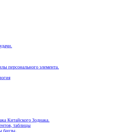
удачи.
илы персонального элемента.
логия
ака Китайского Зодиака.
ентов, таблицы
ы бацзы.