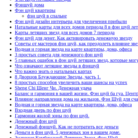
Фэншуй дома
Фэн шуй квартиры
фэн шуй в спальне
Фэн шуй дизайн интерьера для увеличения прибыли
Натальные карты для всех домов периода 8 в фэн шуй ле
Карты летящих звезд для всех домов 7 периода
Фэн шуй для денег. Как активировать денежную звезду
Советы от мастеров фэн шуй, как преодолеть влияние звез
Водная и горная звезда на карте квартиры, дома, офиса
3 простых совета для денежного фэн шуй
5 главных ошибок в фэн шуй летящих звезд, которые мог
Что означают летящие звезды в фэншуй
Что важно знать о натальных картах
8 Дворцов Блуждающие Звезды, часть 1.
8 простых способов увеличить ваши шансы на успех
Sheng Chi Шенг Чи. Денежная удача
Баланс и гармония в вашей жизни. Фэн шуй ба гуа. Центр
Влияние направления дома на жильцов. Фэн Шуй для сча
Водная и горная звезда на карте квартиры, дома, офиса
Входная дверь по фэн шуй
Гармония жилой зоны по фэн шуй.
Денежный фэн шуй
Денежный фэншуй. Как не потратить все деньги
Деньги в фэн шуй. 5 денежных зон в вашем доме.
Значения Комбинаций Летящих Звезд. Фэн Шуй.