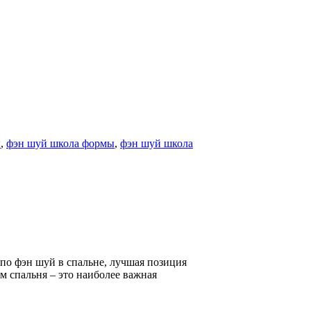
ы
,
фэн шуй школа формы
,
фэн шуй школа
 по фэн шуй в спальне, лучшая позиция
м спальня – это наиболее важная