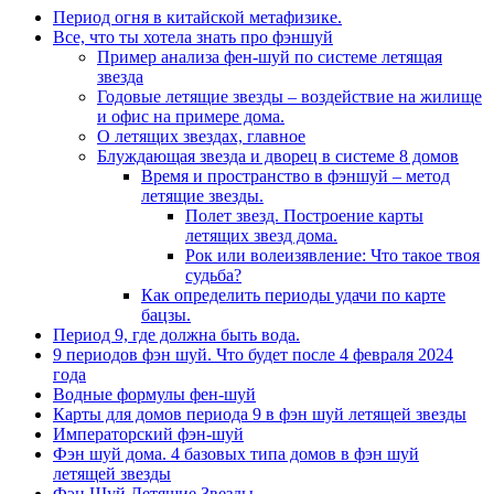
Период огня в китайской метафизике.
Все, что ты хотела знать про фэншуй
Пример анализа фен-шуй по системе летящая
звезда
Годовые летящие звезды – воздействие на жилище
и офис на примере дома.
О летящих звездах, главное
Блуждающая звезда и дворец в системе 8 домов
Время и пространство в фэншуй – метод
летящие звезды.
Полет звезд. Построение карты
летящих звезд дома.
Рок или волеизявление: Что такое твоя
судьба?
Как определить периоды удачи по карте
бацзы.
Период 9, где должна быть вода.
9 периодов фэн шуй. Что будет после 4 февраля 2024
года
Водные формулы фен-шуй
Карты для домов периода 9 в фэн шуй летящей звезды
Императорский фэн-шуй
Фэн шуй дома. 4 базовых типа домов в фэн шуй
летящей звезды
Фэн Шуй Летящие Звезды