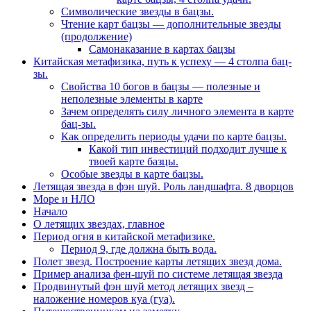
Символические звезды в бацзы.
Чтение карт бацзы — дополнительные звезды
(продолжение)
Самонаказание в картах бацзы
Китайская метафизика, путь к успеху — 4 столпа бац-
зы.
Свойства 10 богов в бацзы — полезные и
неполезные элементы в карте
Зачем определять силу личного элемента в карте
бац-зы.
Как определить периоды удачи по карте бацзы.
Какой тип инвестиций подходит лучше к
твоей карте базцы.
Особые звезды в карте бацзы.
Летящая звезда в фэн шуй. Роль ландшафта. 8 дворцов
Море и НЛО
Начало
О летящих звездах, главное
Период огня в китайской метафизике.
Период 9, где должна быть вода.
Полет звезд. Построение карты летящих звезд дома.
Пример анализа фен-шуй по системе летящая звезда
Продвинутый фэн шуй метод летящих звезд –
наложение номеров куа (гуа).