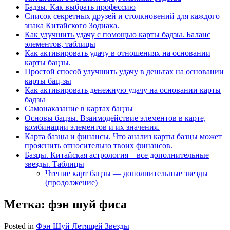
Бадзы. Как выбрать профессию
Список секретных друзей и cтолкновений для каждого
знака Китайского Зодиака.
Как улучшить удачу с помощью карты бадзы. Баланс
элементов, таблицы
Как активировать удачу в отношениях на основании
карты бацзы.
Простой способ улучшить удачу в деньгах на основании
карты бац-зы
Как активировать денежную удачу на основании карты
бадзы
Самонаказание в картах бацзы
Основы бацзы. Взаимодействие элементов в карте,
комбинации элементов и их значения.
Карта базцы и финансы. Что анализ карты базцы может
прояснить относительно твоих финансов.
Базцы. Китайская астрология – все дополнительные
звезды. Таблицы
Чтение карт бацзы — дополнительные звезды
(продолжение)
Метка:
фэн шуй фиса
Posted in
Фэн Шуй Летящей Звезды