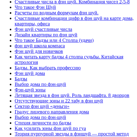
Счастливые числа в фэн шуй. Комбинация чисел 2-5-8
Что такое Фэн Шуй
Расчеты по водным формулам фэн шуй.
Счастливые комбинации цифр в фэн шуй на карте дома,
квартиры, офиса
Фэн шуй счастливые числа
Дизайн квартиры по фэн шуй
Что такое Бадзы или 4 Столпа (удачи)
фэн шуй школа компаса
Фэн шуй для новичков
Как читать карту бадзы 4 столпа судьбы. Китайская
астрология
Бадзы. Как выбрать профессию
Фэн шуй дома
Бадзы
Выбор дома по фэн-шуй
Фэн-шуй зоны
Летящая звезда в фэн шуй. Роль ландшафта. 8 дворцов
Отсутствующие зоны и 22 табу в фэн шуй
Сектор фэн шуй «деньги»
Градус лицевого направления дома
Выбор дома по фэн-шуй
Стихия личности по бадзы
Как усилить зоны фэн шуй по гуа
Теория пурпурной звезды в фэншуй — простой метод