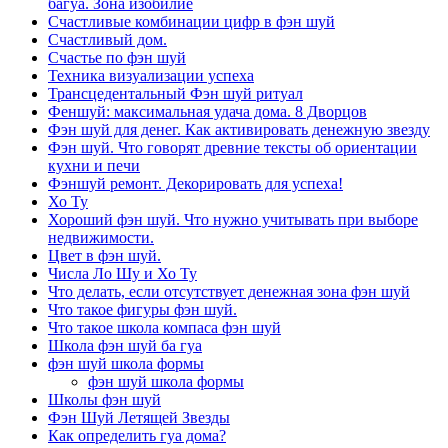
багуа. Зона изобилие
Счастливые комбинации цифр в фэн шуй
Счастливый дом.
Счастье по фэн шуй
Техника визуализации успеха
Трансцедентальный Фэн шуй ритуал
Феншуй: максимальная удача дома. 8 Дворцов
Фэн шуй для денег. Как активировать денежную звезду
Фэн шуй. Что говорят древние тексты об ориентации
кухни и печи
Фэншуй ремонт. Декорировать для успеха!
Хо Ту
Хороший фэн шуй. Что нужно учитывать при выборе
недвижимости.
Цвет в фэн шуй.
Числа Ло Шу и Хо Ту
Что делать, если отсутствует денежная зона фэн шуй
Что такое фигуры фэн шуй.
Что такое школа компаса фэн шуй
Школа фэн шуй ба гуа
фэн шуй школа формы
фэн шуй школа формы
Школы фэн шуй
Фэн Шуй Летящей Звезды
Как определить гуа дома?