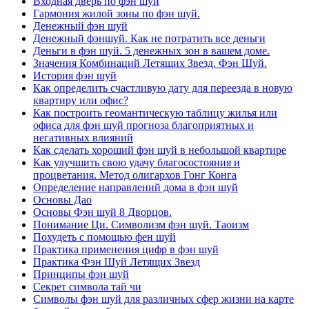
Входная дверь по фэн шуй
Гармония жилой зоны по фэн шуй.
Денежный фэн шуй
Денежный фэншуй. Как не потратить все деньги
Деньги в фэн шуй. 5 денежных зон в вашем доме.
Значения Комбинаций Летящих Звезд. Фэн Шуй.
История фэн шуй
Как определить счастливую дату для переезда в новую
квартиру или офис?
Как построить геомантическую таблицу жилья или
офиса для фэн шуй прогноза благоприятных и
негативных влияний
Как сделать хороший фэн шуй в небольшой квартире
Как улучшить свою удачу благосостояния и
процветания. Метод олигархов Гонг Конга
Определение направлений дома в фэн шуй
Основы Дао
Основы Фэн шуй 8 Дворцов.
Понимание Ци. Символизм фэн шуй. Таоизм
Похудеть с помощью фен шуй
Практика применения цифр в фэн шуй
Практика Фэн Шуй Летящих Звезд
Принципы фэн шуй
Секрет символа тай чи
Символы фэн шуй для различных сфер жизни на карте