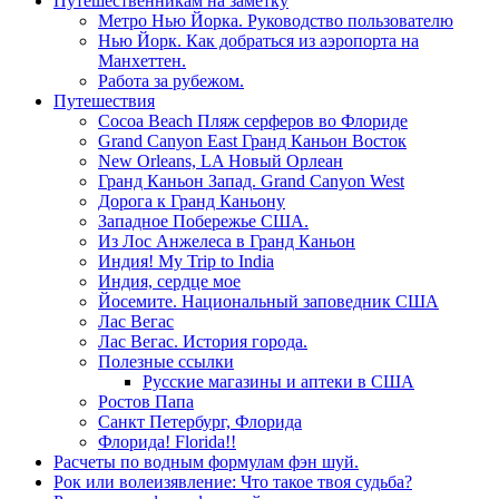
Путешественникам на заметку
Метро Нью Йорка. Руководство пользователю
Нью Йорк. Как добраться из аэропорта на
Манхеттен.
Работа за рубежом.
Путешествия
Cocoa Beach Пляж серферов во Флориде
Grand Canyon East Гранд Каньон Восток
New Orleans, LA Новый Орлеан
Гранд Каньон Запад. Grand Canyon West
Дорога к Гранд Каньону
Западное Побережье США.
Из Лос Анжелеса в Гранд Каньон
Индия! My Trip to India
Индия, сердце мое
Йосемите. Национальный заповедник США
Лас Вегас
Лас Вегас. История города.
Полезные ссылки
Русские магазины и аптеки в США
Ростов Папа
Санкт Петербург, Флорида
Флорида! Florida!!
Расчеты по водным формулам фэн шуй.
Рок или волеизявление: Что такое твоя судьба?