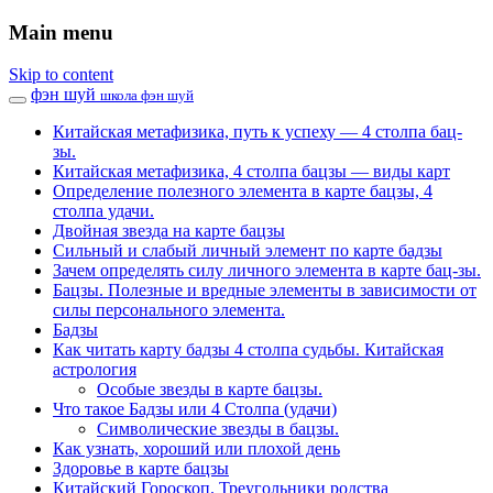
Main menu
Skip to content
фэн шуй
школа фэн шуй
Китайская метафизика, путь к успеху — 4 столпа бац-
зы.
Китайская метафизика, 4 столпа бацзы — виды карт
Определение полезного элемента в карте бацзы, 4
столпа удачи.
Двойная звезда на карте бацзы
Сильный и слабый личный элемент по карте бадзы
Зачем определять силу личного элемента в карте бац-зы.
Бацзы. Полезные и вредные элементы в зависимости от
силы персонального элемента.
Бадзы
Как читать карту бадзы 4 столпа судьбы. Китайская
астрология
Особые звезды в карте бацзы.
Что такое Бадзы или 4 Столпа (удачи)
Символические звезды в бацзы.
Как узнать, хороший или плохой день
Здоровье в карте бацзы
Китайский Гороскоп. Треугольники родства