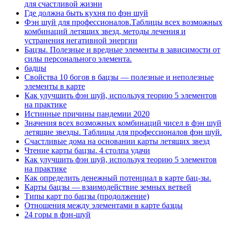
для счастливой жизни
Где должна быть кухня по фэн шуй
Фэн шуй для профессионалов.Таблицы всех возможных
комбинаций летящих звезд, методы лечения и
устранения негативной энергии
Бацзы. Полезные и вредные элементы в зависимости от
силы персонального элемента.
бадцы
Свойства 10 богов в бацзы — полезные и неполезные
элементы в карте
Как улучшить фэн шуй, используя теорию 5 элементов
на практике
Истинные причины пандемии 2020
Значения всех возможных комбинаций чисел в фэн шуй
летящие звезды. Таблицы для профессионалов фэн шуй.
Счастливые дома на основании карты летящих звезд
Чтение карты бацзы. 4 столпа удачи
Как улучшить фэн шуй, используя теорию 5 элементов
на практике
Как определить денежный потенциал в карте бац-зы.
Карты бацзы — взаимодействие земных ветвей
Типы карт по бацзы (продолжение)
Отношения между элементами в карте базцы
24 горы в фэн-шуй