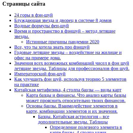
Страницы сайта
24 горы в фэн-шуй
Блуждающая звезда и дворец в системе 8 домов
Водные формулы фен-шуй
Время и пространство в фэншуй – метод летящие
звезды.
Истинные причины пандемии 2020
Все, что ты хотела знать про фэншуй
Годовые летящие звезды – воздействие на жилище и
офис на примере дома.
Значения всех возможных комбинаций чисел в фэн шуй
летящие звезды. Таблицы для профессионалов фэн шуй.
Императорский фэн-шуй
Как улучшить фэн шуй, используя теорию 5 элементов
на практике
Китайская метафизика, 4 столпа бацзы — виды карт
Карта базцы и финансы. Что анализ карты базцы
может прояснить относительно твоих финансов.
Основы бацзы. Взаимодействие элементов в
карте, комбинации элементов и их значения.
Базцы. Китайская астрология – все
дополнительные звезды. Таблицы
Определение полезного элемента в
карте бацзы, 4 столпа удачи.