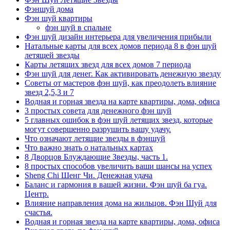
Фэншуй дома
Фэн шуй квартиры
фэн шуй в спальне
Фэн шуй дизайн интерьера для увеличения прибыли
Натальные карты для всех домов периода 8 в фэн шуй
летящей звезды
Карты летящих звезд для всех домов 7 периода
Фэн шуй для денег. Как активировать денежную звезду
Советы от мастеров фэн шуй, как преодолеть влияние
звезд 2,5,3 и 7
Водная и горная звезда на карте квартиры, дома, офиса
3 простых совета для денежного фэн шуй
5 главных ошибок в фэн шуй летящих звезд, которые
могут совершенно разрушить вашу удачу.
Что означают летящие звезды в фэншуй
Что важно знать о натальных картах
8 Дворцов Блуждающие Звезды, часть 1.
8 простых способов увеличить ваши шансы на успех
Sheng Chi Шенг Чи. Денежная удача
Баланс и гармония в вашей жизни. Фэн шуй ба гуа.
Центр.
Влияние направления дома на жильцов. Фэн Шуй для
счастья.
Водная и горная звезда на карте квартиры, дома, офиса