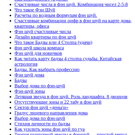
Счастливые числа в фэн шуй. Комбинация чисел 2-5-8
Что такое Фэн Шуй
Расчеты по водным формулам фэн шуй.
Счастливые комбинации цифр в фэн шуй на карте дома,
квартиры, офиса
Фэн шуй счастливые числа
Дизайн квартиры по фэн шуй
Что такое Бадзы или 4 Столпа (удачи)
фэн шуй школа компаса
Фэн шуй для новичков
Как читать карту бадзы 4 столпа судьбы. Китайская
астрология
Бадзы. Как выбрать профессию
Фэн шуй дома
Бадзы
Выбор дома по фэн-шуй
Фэн-шуй зоны
Летящая звезда в фэн шуй. Роль ландшафта. 8 дворцов
Отсутствующие зоны и 22 табу в фэн шуй
Сектор фэн шуй «деньги»
Градус лицевого направления дома
Выбор дома по фэн-шуй
Стихия личности по бадзы
Как усилить зоны фэн шуй по гуа
Теория пурпурной звезды в фэншуй — простой метод