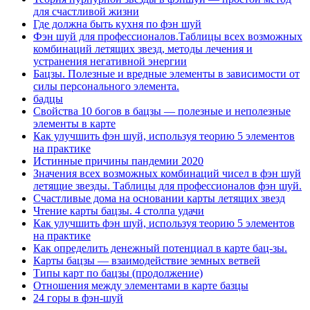
для счастливой жизни
Где должна быть кухня по фэн шуй
Фэн шуй для профессионалов.Таблицы всех возможных
комбинаций летящих звезд, методы лечения и
устранения негативной энергии
Бацзы. Полезные и вредные элементы в зависимости от
силы персонального элемента.
бадцы
Свойства 10 богов в бацзы — полезные и неполезные
элементы в карте
Как улучшить фэн шуй, используя теорию 5 элементов
на практике
Истинные причины пандемии 2020
Значения всех возможных комбинаций чисел в фэн шуй
летящие звезды. Таблицы для профессионалов фэн шуй.
Счастливые дома на основании карты летящих звезд
Чтение карты бацзы. 4 столпа удачи
Как улучшить фэн шуй, используя теорию 5 элементов
на практике
Как определить денежный потенциал в карте бац-зы.
Карты бацзы — взаимодействие земных ветвей
Типы карт по бацзы (продолжение)
Отношения между элементами в карте базцы
24 горы в фэн-шуй