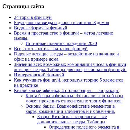
Страницы сайта
24 горы в фэн-шуй
Блуждающая звезда и дворец в системе 8 домов
Водные формулы фен-шуй
Время и пространство в фэншуй – метод летящие
звезды.
Истинные причины пандемии 2020
Все, что ты хотела знать про фэншуй
Годовые летящие звезды – воздействие на жилище и
офис на примере дома.
Значения всех возможных комбинаций чисел в фэн шуй
летящие звезды. Таблицы для профессионалов фэн шуй.
Императорский фэн-шуй
Как улучшить фэн шуй, используя теорию 5 элементов
на практике
Китайская метафизика, 4 столпа бацзы — виды карт
Карта базцы и финансы. Что анализ карты базцы
может прояснить относительно твоих финансов.
Основы бацзы. Взаимодействие элементов в
карте, комбинации элементов и их значения.
Базцы. Китайская астрология – все
дополнительные звезды. Таблицы
Определение полезного элемента в