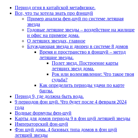
Период огня в китайской метафизике.
Все, что ты хотела знать про фэншуй
Пример анализа фен-шуй по системе летящая
звезда
Годовые летящие звезды – воздействие на жилище
и офис на примере дома.
О летящих звездах, главное
Блуждающая звезда и дворец в системе 8 домов
Время и пространство в фэншуй – метод
летящие звезды.
Полет звезд. Построение карты
летящих звезд дома.
Рок или волеизявление: Что такое твоя
судьба?
Как определить периоды удачи по карте
бацзы.
Период 9, где должна быть вода.
9 периодов фэн шуй. Что будет после 4 февраля 2024
года
Водные формулы фен-шуй
Карты для домов периода 9 в фэн шуй летящей звезды
Императорский фэн-шуй
Фэн шуй дома. 4 базовых типа домов в фэн шуй
летящей звезды