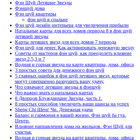
Фэн Шуй Летящие Звезды
Фэншуй дома
Фэн шуй квартиры
фэн шуй в спальне
Фэн шуй дизайн интерьера для увеличения прибыли
Натальные карты для всех домов периода 8 в фэн шуй
летящей звезды
Карты летящих звезд для всех домов 7 периода
Фэн шуй для денег. Как активировать денежную звезду
Советы от мастеров фэн шуй, как преодолеть влияние
звезд 2,5,3 и 7
Водная и горная звезда на карте квартиры, дома, офиса
3 простых совета для денежного фэн шуй
5 главных ошибок в фэн шуй летящих звезд, которые
могут совершенно разрушить вашу удачу.
Что означают летящие звезды в фэншуй
Что важно знать о натальных картах
8 Дворцов Блуждающие Звезды, часть 1.
8 простых способов увеличить ваши шансы на успех
Sheng Chi Шенг Чи. Денежная удача
Баланс и гармония в вашей жизни. Фэн шуй ба гуа.
Центр.
Влияние направления дома на жильцов. Фэн Шуй для
счастья.
Водная и горная звезда на карте квартиры, дома, офиса