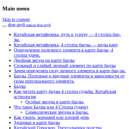
Main menu
Skip to content
фэн шуй
школа фэн шуй
Китайская метафизика, путь к успеху — 4 столпа бац-
зы.
Китайская метафизика, 4 столпа бацзы — виды карт
Определение полезного элемента в карте бацзы, 4
столпа удачи.
Двойная звезда на карте бацзы
Сильный и слабый личный элемент по карте бадзы
Зачем определять силу личного элемента в карте бац-зы.
Бацзы. Полезные и вредные элементы в зависимости от
силы персонального элемента.
Бадзы
Как читать карту бадзы 4 столпа судьбы. Китайская
астрология
Особые звезды в карте бацзы.
Что такое Бадзы или 4 Столпа (удачи)
Символические звезды в бацзы.
Как узнать, хороший или плохой день
Здоровье в карте бацзы
Китайский Гороскоп. Треугольники родства