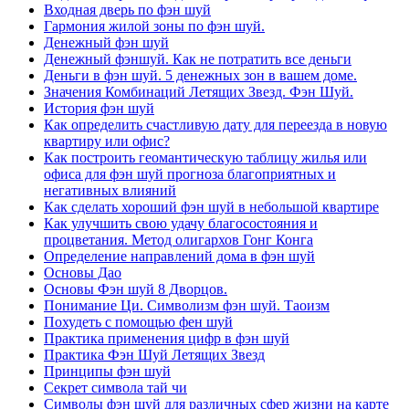
Входная дверь по фэн шуй
Гармония жилой зоны по фэн шуй.
Денежный фэн шуй
Денежный фэншуй. Как не потратить все деньги
Деньги в фэн шуй. 5 денежных зон в вашем доме.
Значения Комбинаций Летящих Звезд. Фэн Шуй.
История фэн шуй
Как определить счастливую дату для переезда в новую
квартиру или офис?
Как построить геомантическую таблицу жилья или
офиса для фэн шуй прогноза благоприятных и
негативных влияний
Как сделать хороший фэн шуй в небольшой квартире
Как улучшить свою удачу благосостояния и
процветания. Метод олигархов Гонг Конга
Определение направлений дома в фэн шуй
Основы Дао
Основы Фэн шуй 8 Дворцов.
Понимание Ци. Символизм фэн шуй. Таоизм
Похудеть с помощью фен шуй
Практика применения цифр в фэн шуй
Практика Фэн Шуй Летящих Звезд
Принципы фэн шуй
Секрет символа тай чи
Символы фэн шуй для различных сфер жизни на карте