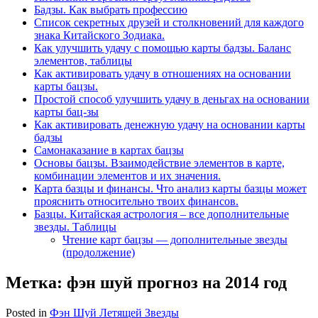
Бадзы. Как выбрать профессию
Список секретных друзей и cтолкновений для каждого
знака Китайского Зодиака.
Как улучшить удачу с помощью карты бадзы. Баланс
элементов, таблицы
Как активировать удачу в отношениях на основании
карты бацзы.
Простой способ улучшить удачу в деньгах на основании
карты бац-зы
Как активировать денежную удачу на основании карты
бадзы
Самонаказание в картах бацзы
Основы бацзы. Взаимодействие элементов в карте,
комбинации элементов и их значения.
Карта базцы и финансы. Что анализ карты базцы может
прояснить относительно твоих финансов.
Базцы. Китайская астрология – все дополнительные
звезды. Таблицы
Чтение карт бацзы — дополнительные звезды
(продолжение)
Метка:
фэн шуй прогноз на 2014 год
Posted in
Фэн Шуй Летящей Звезды