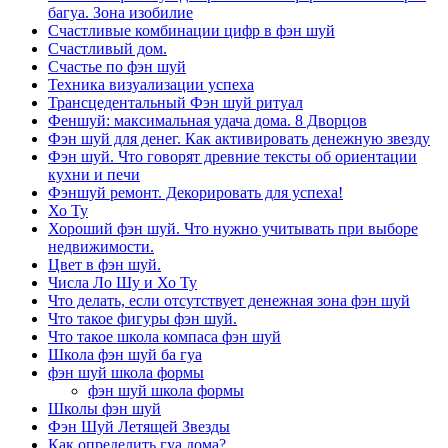
багуа. Зона изобилие
Счастливые комбинации цифр в фэн шуй
Счастливый дом.
Счастье по фэн шуй
Техника визуализации успеха
Трансцедентальный Фэн шуй ритуал
Феншуй: максимальная удача дома. 8 Дворцов
Фэн шуй для денег. Как активировать денежную звезду
Фэн шуй. Что говорят древние тексты об ориентации
кухни и печи
Фэншуй ремонт. Декорировать для успеха!
Хо Ту
Хороший фэн шуй. Что нужно учитывать при выборе
недвижимости.
Цвет в фэн шуй.
Числа Ло Шу и Хо Ту
Что делать, если отсутствует денежная зона фэн шуй
Что такое фигуры фэн шуй.
Что такое школа компаса фэн шуй
Школа фэн шуй ба гуа
фэн шуй школа формы
фэн шуй школа формы
Школы фэн шуй
Фэн Шуй Летящей Звезды
Как определить гуа дома?