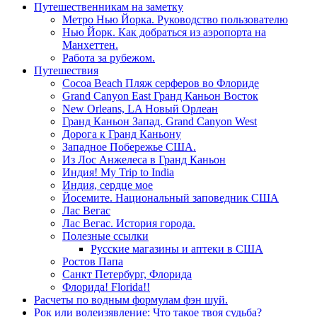
Путешественникам на заметку
Метро Нью Йорка. Руководство пользователю
Нью Йорк. Как добраться из аэропорта на
Манхеттен.
Работа за рубежом.
Путешествия
Cocoa Beach Пляж серферов во Флориде
Grand Canyon East Гранд Каньон Восток
New Orleans, LA Новый Орлеан
Гранд Каньон Запад. Grand Canyon West
Дорога к Гранд Каньону
Западное Побережье США.
Из Лос Анжелеса в Гранд Каньон
Индия! My Trip to India
Индия, сердце мое
Йосемите. Национальный заповедник США
Лас Вегас
Лас Вегас. История города.
Полезные ссылки
Русские магазины и аптеки в США
Ростов Папа
Санкт Петербург, Флорида
Флорида! Florida!!
Расчеты по водным формулам фэн шуй.
Рок или волеизявление: Что такое твоя судьба?