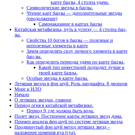
карте бацзы, 4 столпа удачи.
Символические звезды в бацзы.
Чтение карт бацзы — дополнительные звезды
(продолжение)
Самонаказание в картах бацзы
Китайская метафизика, путь к успеху — 4 столпа бац-
зы.
Свойства 10 богов в бацзы — полезные и
неполезные элементы в карте
Зачем определять силу личного элемента в карте
бац-зы.
Как определить периоды удачи по карте бацзы.
Какой тип инвестиций подходит лучше к
твоей карте базцы.
Особые звезды в карте бацзы.
Летящая звезда в фэн шуй. Роль ландшафта. 8 дворцов
Море и НЛО
Начало
О летящих звездах, главное
Период огня в китайской метафизике.
Период 9, где должна быть вода.
Полет звезд. Построение карты летящих звезд дома.
Пример анализа фен-шуй по системе летящая звезда
Продвинутый фэн шуй метод летящих звезд –
наложение номеров куа (гуа).