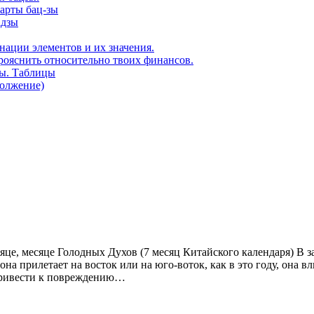
карты бац-зы
адзы
нации элементов и их значения.
рояснить относительно твоих финансов.
ды. Таблицы
должение)
яце, месяце Голодных Духов (7 месяц Китайского календаря) В за
на прилетает на восток или на юго-воток, как в это году, она вл
 привести к повреждению…