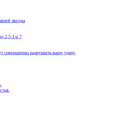
тящей звезды
д 2,5,3 и 7
ут совершенно разрушить вашу удачу.
.
стья.