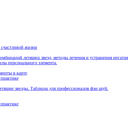
 счастливой жизни
мбинаций летящих звезд, методы лечения и устранения негати
илы персонального элемента.
менты в карте
 практике
етящие звезды. Таблицы для профессионалов фэн шуй.
 практике