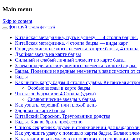
Main menu
Skip to content
фэн шуй
школа фэн шуй
Китайская метафизика, путь к успеху — 4 столпа бац-зы.
Китайская метафизика, 4 столпа бацзы — виды карт
Определение полезного элемента в карте бацзы, 4 столпа 
Двойная звезда на карте бацзы
Сильный и слабый личный элемент по карте бадзы
Зачем определять силу личного элемента в карте бац-зы.
Бацзы. Полезные и вредные элементы в зависимости от с
Бадзы
Как читать карту бадзы 4 столпа судьбы. Китайская астро
Особые звезды в карте бацзы.
Что такое Бадзы или 4 Столпа (удачи)
Символические звезды в бацзы.
Как узнать, хороший или плохой день
Здоровье в карте бацзы
Китайский Гороскоп. Треугольники родства
Бадзы. Как выбрать профессию
Список секретных друзей и cтолкновений для каждого зн
Как улучшить удачу с помощью карты бадзы. Баланс элем
Как активировать удачу в отношениях на основании карт