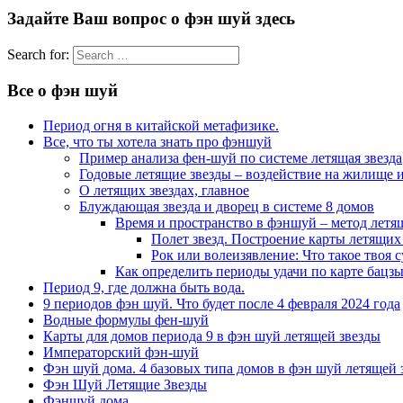
Задайте Ваш вопрос о фэн шуй здесь
Search for:
Все о фэн шуй
Период огня в китайской метафизике.
Все, что ты хотела знать про фэншуй
Пример анализа фен-шуй по системе летящая звезда
Годовые летящие звезды – воздействие на жилище и
О летящих звездах, главное
Блуждающая звезда и дворец в системе 8 домов
Время и пространство в фэншуй – метод летя
Полет звезд. Построение карты летящих 
Рок или волеизявление: Что такое твоя с
Как определить периоды удачи по карте бацзы
Период 9, где должна быть вода.
9 периодов фэн шуй. Что будет после 4 февраля 2024 года
Водные формулы фен-шуй
Карты для домов периода 9 в фэн шуй летящей звезды
Императорский фэн-шуй
Фэн шуй дома. 4 базовых типа домов в фэн шуй летящей 
Фэн Шуй Летящие Звезды
Фэншуй дома