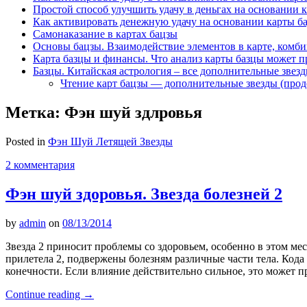
Простой способ улучшить удачу в деньгах на основании 
Как активировать денежную удачу на основании карты б
Самонаказание в картах бацзы
Основы бацзы. Взаимодействие элементов в карте, комби
Карта базцы и финансы. Что анализ карты базцы может п
Базцы. Китайская астрология – все дополнительные звез
Чтение карт бацзы — дополнительные звезды (про
Метка:
Фэн шуй здлровья
Posted in
Фэн Шуй Летящей Звезды
2 комментария
Фэн шуй здоровья. Звезда болезней 2
by
admin
on
08/13/2014
Звезда 2 приносит проблемы со здоровьем, особенно в этом мес
прилетела 2, подвержены болезням различные части тела. Кода о
конечности. Если влияние действительно сильное, это может
Continue reading
→