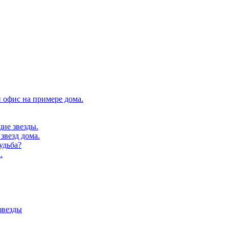
 офис на примере дома.
щие звезды.
звезд дома.
удьба?
.
звезды