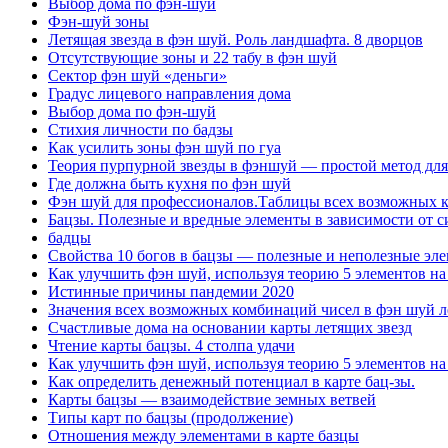
Выбор дома по фэн-шуй
Фэн-шуй зоны
Летящая звезда в фэн шуй. Роль ландшафта. 8 дворцов
Отсутствующие зоны и 22 табу в фэн шуй
Сектор фэн шуй «деньги»
Градус лицевого направления дома
Выбор дома по фэн-шуй
Стихия личности по бадзы
Как усилить зоны фэн шуй по гуа
Теория пурпурной звезды в фэншуй — простой метод для
Где должна быть кухня по фэн шуй
Фэн шуй для профессионалов.Таблицы всех возможных ко
Бацзы. Полезные и вредные элементы в зависимости от с
бадцы
Свойства 10 богов в бацзы — полезные и неполезные эле
Как улучшить фэн шуй, используя теорию 5 элементов на
Истинные причины пандемии 2020
Значения всех возможных комбинаций чисел в фэн шуй л
Счастливые дома на основании карты летящих звезд
Чтение карты бацзы. 4 столпа удачи
Как улучшить фэн шуй, используя теорию 5 элементов на
Как определить денежный потенциал в карте бац-зы.
Карты бацзы — взаимодействие земных ветвей
Типы карт по бацзы (продолжение)
Отношения между элементами в карте базцы