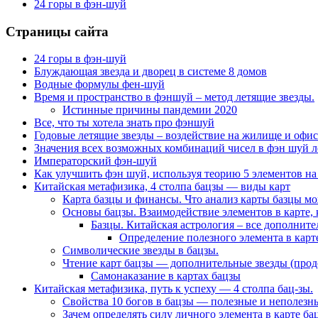
24 горы в фэн-шуй
Страницы сайта
24 горы в фэн-шуй
Блуждающая звезда и дворец в системе 8 домов
Водные формулы фен-шуй
Время и пространство в фэншуй – метод летящие звезды.
Истинные причины пандемии 2020
Все, что ты хотела знать про фэншуй
Годовые летящие звезды – воздействие на жилище и офис
Значения всех возможных комбинаций чисел в фэн шуй л
Императорский фэн-шуй
Как улучшить фэн шуй, используя теорию 5 элементов на
Китайская метафизика, 4 столпа бацзы — виды карт
Карта базцы и финансы. Что анализ карты базцы м
Основы бацзы. Взаимодействие элементов в карте, 
Базцы. Китайская астрология – все дополнит
Определение полезного элемента в карте
Символические звезды в бацзы.
Чтение карт бацзы — дополнительные звезды (про
Самонаказание в картах бацзы
Китайская метафизика, путь к успеху — 4 столпа бац-зы.
Свойства 10 богов в бацзы — полезные и неполезны
Зачем определять силу личного элемента в карте ба