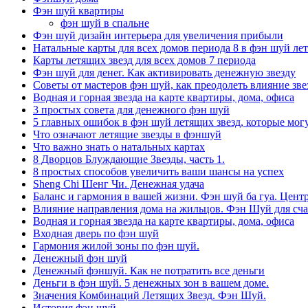
Фэн шуй квартиры
фэн шуй в спальне
Фэн шуй дизайн интерьера для увеличения прибыли
Натальные карты для всех домов периода 8 в фэн шуй ле
Карты летящих звезд для всех домов 7 периода
Фэн шуй для денег. Как активировать денежную звезду
Советы от мастеров фэн шуй, как преодолеть влияние звез
Водная и горная звезда на карте квартиры, дома, офиса
3 простых совета для денежного фэн шуй
5 главных ошибок в фэн шуй летящих звезд, которые мог
Что означают летящие звезды в фэншуй
Что важно знать о натальных картах
8 Дворцов Блуждающие Звезды, часть 1.
8 простых способов увеличить ваши шансы на успех
Sheng Chi Шенг Чи. Денежная удача
Баланс и гармония в вашей жизни. Фэн шуй ба гуа. Центр
Влияние направления дома на жильцов. Фэн Шуй для сча
Водная и горная звезда на карте квартиры, дома, офиса
Входная дверь по фэн шуй
Гармония жилой зоны по фэн шуй.
Денежный фэн шуй
Денежный фэншуй. Как не потратить все деньги
Деньги в фэн шуй. 5 денежных зон в вашем доме.
Значения Комбинаций Летящих Звезд. Фэн Шуй.
История фэн шуй