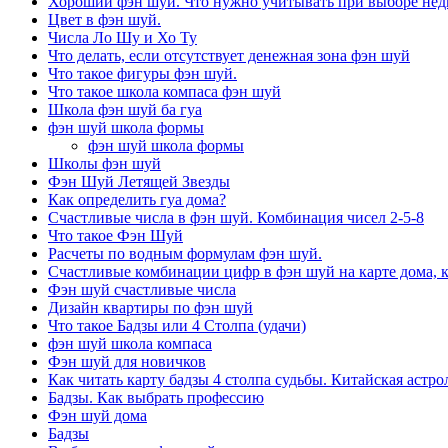
Хороший фэн шуй. Что нужно учитывать при выборе не
Цвет в фэн шуй.
Числа Ло Шу и Хо Ту
Что делать, если отсутствует денежная зона фэн шуй
Что такое фигуры фэн шуй.
Что такое школа компаса фэн шуй
Школа фэн шуй ба гуа
фэн шуй школа формы
фэн шуй школа формы
Школы фэн шуй
Фэн Шуй Летящей Звезды
Как определить гуа дома?
Счастливые числа в фэн шуй. Комбинация чисел 2-5-8
Что такое Фэн Шуй
Расчеты по водным формулам фэн шуй.
Счастливые комбинации цифр в фэн шуй на карте дома, 
Фэн шуй счастливые числа
Дизайн квартиры по фэн шуй
Что такое Бадзы или 4 Столпа (удачи)
фэн шуй школа компаса
Фэн шуй для новичков
Как читать карту бадзы 4 столпа судьбы. Китайская астро
Бадзы. Как выбрать профессию
Фэн шуй дома
Бадзы