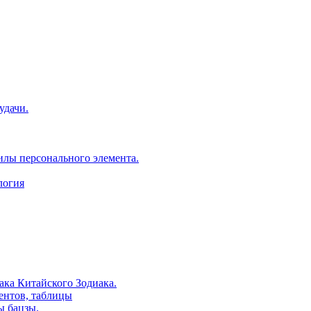
удачи.
илы персонального элемента.
логия
ака Китайского Зодиака.
ентов, таблицы
ы бацзы.