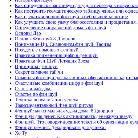
Как определить счастливую дату для переезда в новую кв
Как построить геомантическую таблицу жилья или офиса
Как сделать хороший фэн шуй в небольшой квартире
Как улучшить свою удачу благосостояния и процветания.
Определение направлений дома в фэн шуй
Основы Дао
Основы Фэн шуй 8 Дворцов.
Понимание Ци. Символизм фэн шуй. Таоизм
Похудеть с помощью фен шуй
Практика применения цифр в фэн шуй
Практика Фэн Шуй Летящих Звезд
Принципы фэн шуй
Секрет символа тай чи
Символы фэн шуй для различных сфер жизни на карте баг
Счастливые комбинации цифр в фэн шуй
Счастливый дом.
Счастье по фэн шуй
Техника визуализации успеха
Трансцедентальный Фэн шуй ритуал
Феншуй: максимальная удача дома. 8 Дворцов
Фэн шуй для денег. Как активировать денежную звезду
Фэн шуй. Что говорят древние тексты об ориентации кух
Фэншуй ремонт. Декорировать для успеха!
Хо Ту