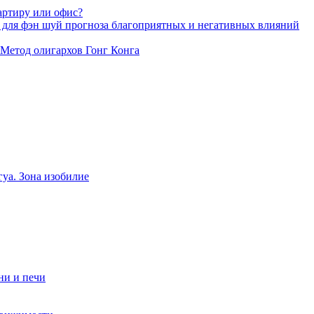
артиру или офис?
 для фэн шуй прогноза благоприятных и негативных влияний
 Метод олигархов Гонг Конга
уа. Зона изобилие
ни и печи