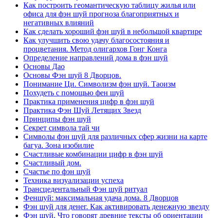
Как построить геомантическую таблицу жилья или
офиса для фэн шуй прогноза благоприятных и
негативных влияний
Как сделать хороший фэн шуй в небольшой квартире
Как улучшить свою удачу благосостояния и
процветания. Метод олигархов Гонг Конга
Определение направлений дома в фэн шуй
Основы Дао
Основы Фэн шуй 8 Дворцов.
Понимание Ци. Символизм фэн шуй. Таоизм
Похудеть с помощью фен шуй
Практика применения цифр в фэн шуй
Практика Фэн Шуй Летящих Звезд
Принципы фэн шуй
Секрет символа тай чи
Символы фэн шуй для различных сфер жизни на карте
багуа. Зона изобилие
Счастливые комбинации цифр в фэн шуй
Счастливый дом.
Счастье по фэн шуй
Техника визуализации успеха
Трансцедентальный Фэн шуй ритуал
Феншуй: максимальная удача дома. 8 Дворцов
Фэн шуй для денег. Как активировать денежную звезду
Фэн шуй. Что говорят древние тексты об ориентации