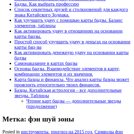
Бадзы. Как выбрать профессию
Список секретных друзей и cтолкновений для каждого
знака Китайского Зодиака.
Как улучшить удачу с помощью карты бадзы. Баланс
элементов, таблицы
Как активировать удачу в отношениях на основании
карты бацзы.
Простой способ улучшить удачу в деньгах на основании
карты бац-зы
Как активировать денежную удачу на основании карты
бадзы
Самонаказание в картах бацзы
Основы бацзы. Взаимодействие элементов в карте,
комбинации элементов и их значения.
Карта базцы и финансы. Что анализ карты базцы может
прояснить относительно твоих финансов.
Базцы. Китайская астрология – все дополнительные
звезды. Таблицы
Чтение карт бацзы — дополнительные звезды
(продолжение)
Метка:
фэн шуй зоны
Posted in
инструменты
,
прогноз на 2015 год
,
Символы фэн