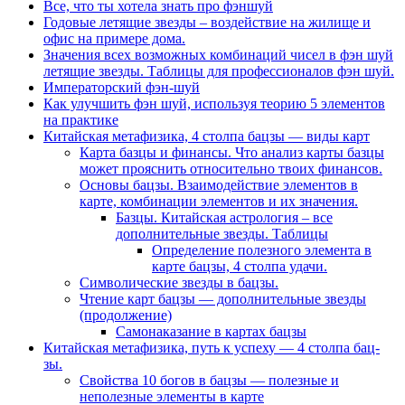
Все, что ты хотела знать про фэншуй
Годовые летящие звезды – воздействие на жилище и
офис на примере дома.
Значения всех возможных комбинаций чисел в фэн шуй
летящие звезды. Таблицы для профессионалов фэн шуй.
Императорский фэн-шуй
Как улучшить фэн шуй, используя теорию 5 элементов
на практике
Китайская метафизика, 4 столпа бацзы — виды карт
Карта базцы и финансы. Что анализ карты базцы
может прояснить относительно твоих финансов.
Основы бацзы. Взаимодействие элементов в
карте, комбинации элементов и их значения.
Базцы. Китайская астрология – все
дополнительные звезды. Таблицы
Определение полезного элемента в
карте бацзы, 4 столпа удачи.
Символические звезды в бацзы.
Чтение карт бацзы — дополнительные звезды
(продолжение)
Самонаказание в картах бацзы
Китайская метафизика, путь к успеху — 4 столпа бац-
зы.
Свойства 10 богов в бацзы — полезные и
неполезные элементы в карте