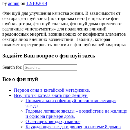
by
admin
on
12/10/2014
Фэн шуй для улучшения качества жизни. В зависимости от
сектора фэн шуй зоны (по сторонам света) в практике фэн
шуй квартиры, фэн шуй спальни, фэн шуй дома применяют
различные «инструменты» для подавления влияний
вредоносных энергий, возникающих от конфликта элементов
сектора либо внешних воздействий. Таблица, которая
поможет отрегулировать энергии в фэн шуй вашей квартиры:
Задайте Ваш вопрос о фэн шуй здесь
Search for:
Все о фэн шуй
Период огня в китайской метафизике.
Все, что ты хотела знать про фэншуй
Пример анализа фен-шуй по системе летящая
звезда
Годовые летящие звезды – воздействие на жилище
и офис на примере дома.
О летящих звездах, главное
Блуждающая звезда и дворец в системе 8 домов