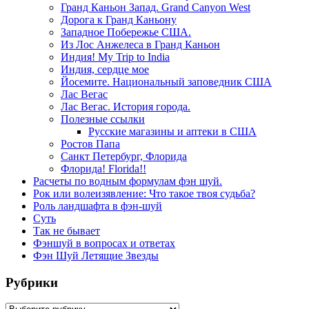
Гранд Каньон Запад. Grand Canyon West
Дорога к Гранд Каньону
Западное Побережье США.
Из Лос Анжелеса в Гранд Каньон
Индия! My Trip to India
Индия, сердце мое
Йосемите. Национальный заповедник США
Лас Вегас
Лас Вегас. История города.
Полезные ссылки
Русские магазины и аптеки в США
Ростов Папа
Санкт Петербург, Флорида
Флорида! Florida!!
Расчеты по водным формулам фэн шуй.
Рок или волеизявление: Что такое твоя судьба?
Роль ландшафта в фэн-шуй
Суть
Так не бывает
Фэншуй в вопросах и ответах
Фэн Шуй Летящие Звезды
Рубрики
Рубрики