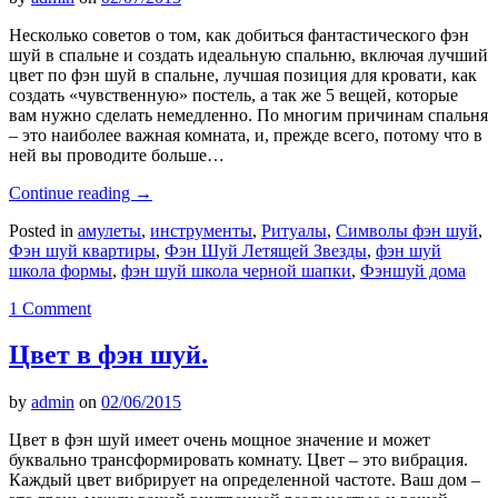
Несколько советов о том, как добиться фантастического фэн
шуй в спальне и создать идеальную спальню, включая лучший
цвет по фэн шуй в спальне, лучшая позиция для кровати, как
создать «чувственную» постель, а так же 5 вещей, которые
вам нужно сделать немедленно. По многим причинам спальня
– это наиболее важная комната, и, прежде всего, потому что в
ней вы проводите больше…
Continue reading
→
Posted in
амулеты
,
инструменты
,
Ритуалы
,
Символы фэн шуй
,
Фэн шуй квартиры
,
Фэн Шуй Летящей Звезды
,
фэн шуй
школа формы
,
фэн шуй школа черной шапки
,
Фэншуй дома
1 Comment
Цвет в фэн шуй.
by
admin
on
02/06/2015
Цвет в фэн шуй имеет очень мощное значение и может
буквально трансформировать комнату. Цвет – это вибрация.
Каждый цвет вибрирует на определенной частоте. Ваш дом –