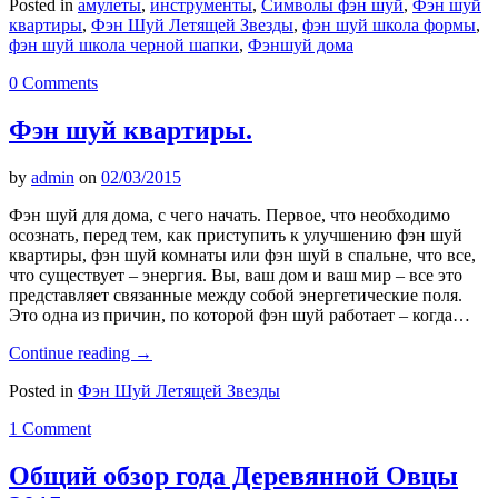
Posted in
амулеты
,
инструменты
,
Символы фэн шуй
,
Фэн шуй
квартиры
,
Фэн Шуй Летящей Звезды
,
фэн шуй школа формы
,
фэн шуй школа черной шапки
,
Фэншуй дома
0 Comments
Фэн шуй квартиры.
by
admin
on
02/03/2015
Фэн шуй для дома, с чего начать. Первое, что необходимо
осознать, перед тем, как приступить к улучшению фэн шуй
квартиры, фэн шуй комнаты или фэн шуй в спальне, что все,
что существует – энергия. Вы, ваш дом и ваш мир – все это
представляет связанные между собой энергетические поля.
Это одна из причин, по которой фэн шуй работает – когда…
Continue reading
→
Posted in
Фэн Шуй Летящей Звезды
1 Comment
Общий обзор года Деревянной Овцы