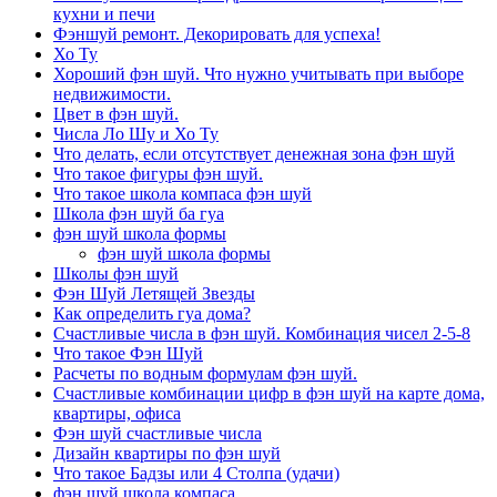
кухни и печи
Фэншуй ремонт. Декорировать для успеха!
Хо Ту
Хороший фэн шуй. Что нужно учитывать при выборе
недвижимости.
Цвет в фэн шуй.
Числа Ло Шу и Хо Ту
Что делать, если отсутствует денежная зона фэн шуй
Что такое фигуры фэн шуй.
Что такое школа компаса фэн шуй
Школа фэн шуй ба гуа
фэн шуй школа формы
фэн шуй школа формы
Школы фэн шуй
Фэн Шуй Летящей Звезды
Как определить гуа дома?
Счастливые числа в фэн шуй. Комбинация чисел 2-5-8
Что такое Фэн Шуй
Расчеты по водным формулам фэн шуй.
Счастливые комбинации цифр в фэн шуй на карте дома,
квартиры, офиса
Фэн шуй счастливые числа
Дизайн квартиры по фэн шуй
Что такое Бадзы или 4 Столпа (удачи)
фэн шуй школа компаса