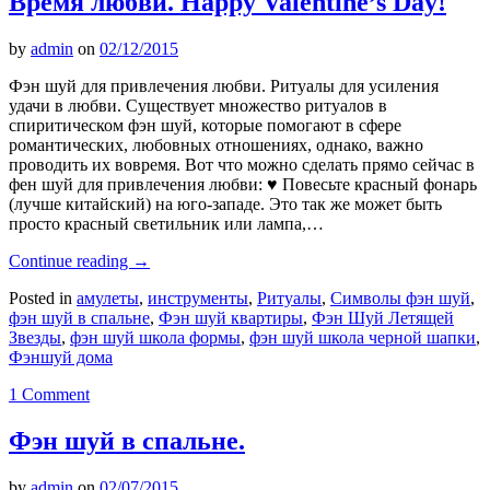
Время любви. Happy Valentine’s Day!
by
admin
on
02/12/2015
Фэн шуй для привлечения любви. Ритуалы для усиления
удачи в любви. Существует множество ритуалов в
спиритическом фэн шуй, которые помогают в сфере
романтических, любовных отношениях, однако, важно
проводить их вовремя. Вот что можно сделать прямо сейчас в
фен шуй для привлечения любви: ♥ Повесьте красный фонарь
(лучше китайский) на юго-западе. Это так же может быть
просто красный светильник или лампа,…
Continue reading
→
Posted in
амулеты
,
инструменты
,
Ритуалы
,
Символы фэн шуй
,
фэн шуй в спальне
,
Фэн шуй квартиры
,
Фэн Шуй Летящей
Звезды
,
фэн шуй школа формы
,
фэн шуй школа черной шапки
,
Фэншуй дома
1 Comment
Фэн шуй в спальне.
by
admin
on
02/07/2015