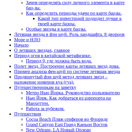
Зачем определять силу личного элемента в карте
бац-зы.
Как определить периоды удачи по карте бацзы.
Какой тип инвестиций подходит лучше к
твоей карте базцы.
Особые звезды в карте бацзы.
Летящая звезда в фэн шуй. Роль ландшафта. 8 дворцов
Море и НЛО
Начало
О летящих звездах, главное
Период огня в китайской метафизике.
Период 9, где должна быть вода.
Полет звезд. Построение карты летящих звезд дома.
Пример анализа фен-шуй по системе летящая звезда
Продвинутый фэн шуй метод летящих звезд –
наложение номеров куа (гуа).
Путешественникам на заметку
Метро Нью Йорка. Руководство пользователю
Нью Йорк. Как добраться из аэропорта на
Манхеттен.
Работа за рубежом.
Путешествия
Cocoa Beach Пляж серферов во Флориде
Grand Canyon East Гранд Каньон Восток
New Orleans, LA Новый Орлеан