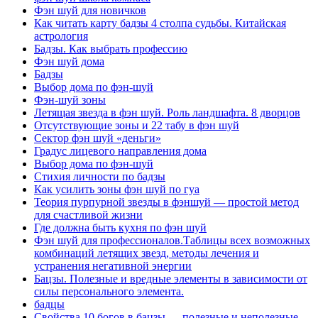
Фэн шуй для новичков
Как читать карту бадзы 4 столпа судьбы. Китайская
астрология
Бадзы. Как выбрать профессию
Фэн шуй дома
Бадзы
Выбор дома по фэн-шуй
Фэн-шуй зоны
Летящая звезда в фэн шуй. Роль ландшафта. 8 дворцов
Отсутствующие зоны и 22 табу в фэн шуй
Сектор фэн шуй «деньги»
Градус лицевого направления дома
Выбор дома по фэн-шуй
Стихия личности по бадзы
Как усилить зоны фэн шуй по гуа
Теория пурпурной звезды в фэншуй — простой метод
для счастливой жизни
Где должна быть кухня по фэн шуй
Фэн шуй для профессионалов.Таблицы всех возможных
комбинаций летящих звезд, методы лечения и
устранения негативной энергии
Бацзы. Полезные и вредные элементы в зависимости от
силы персонального элемента.
бадцы
Свойства 10 богов в бацзы — полезные и неполезные