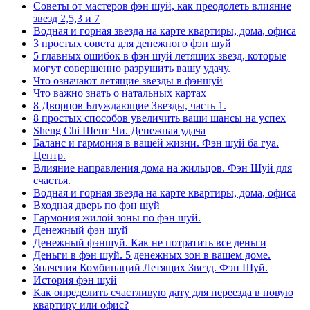
Советы от мастеров фэн шуй, как преодолеть влияние
звезд 2,5,3 и 7
Водная и горная звезда на карте квартиры, дома, офиса
3 простых совета для денежного фэн шуй
5 главных ошибок в фэн шуй летящих звезд, которые
могут совершенно разрушить вашу удачу.
Что означают летящие звезды в фэншуй
Что важно знать о натальных картах
8 Дворцов Блуждающие Звезды, часть 1.
8 простых способов увеличить ваши шансы на успех
Sheng Chi Шенг Чи. Денежная удача
Баланс и гармония в вашей жизни. Фэн шуй ба гуа.
Центр.
Влияние направления дома на жильцов. Фэн Шуй для
счастья.
Водная и горная звезда на карте квартиры, дома, офиса
Входная дверь по фэн шуй
Гармония жилой зоны по фэн шуй.
Денежный фэн шуй
Денежный фэншуй. Как не потратить все деньги
Деньги в фэн шуй. 5 денежных зон в вашем доме.
Значения Комбинаций Летящих Звезд. Фэн Шуй.
История фэн шуй
Как определить счастливую дату для переезда в новую
квартиру или офис?