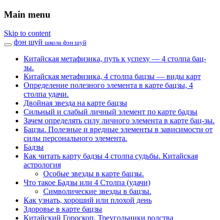
Main menu
Skip to content
фэн шуй
школа фэн шуй
Китайская метафизика, путь к успеху — 4 столпа бац-
зы.
Китайская метафизика, 4 столпа бацзы — виды карт
Определение полезного элемента в карте бацзы, 4
столпа удачи.
Двойная звезда на карте бацзы
Сильный и слабый личный элемент по карте бадзы
Зачем определять силу личного элемента в карте бац-зы.
Бацзы. Полезные и вредные элементы в зависимости от
силы персонального элемента.
Бадзы
Как читать карту бадзы 4 столпа судьбы. Китайская
астрология
Особые звезды в карте бацзы.
Что такое Бадзы или 4 Столпа (удачи)
Символические звезды в бацзы.
Как узнать, хороший или плохой день
Здоровье в карте бацзы
Китайский Гороскоп. Треугольники родства