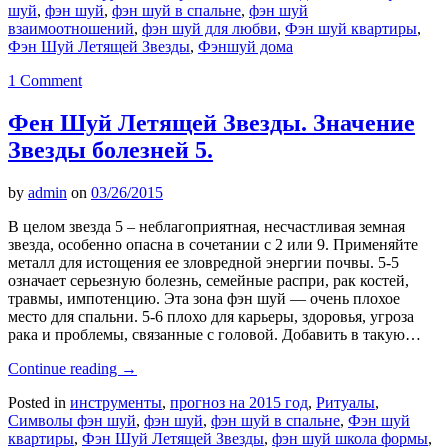
шуй
,
фэн шуй
,
фэн шуй в спальне
,
фэн шуй
взаимоотношений
,
фэн шуй для любви
,
Фэн шуй квартиры
,
Фэн Шуй Летящей Звезды
,
Фэншуй дома
1 Comment
Фен Шуй Летящей Звезды. Значение
Звезды болезней 5.
by
admin
on
03/26/2015
В целом звезда 5 – неблагоприятная, несчастливая земная
звезда, особенно опасна в сочетании с 2 или 9. Применяйте
металл для истощения ее зловредной энергии почвы. 5-5
означает серьезную болезнь, семейные распри, рак костей,
травмы, импотенцию. Эта зона фэн шуй — очень плохое
место для спальни. 5-6 плохо для карьеры, здоровья, угроза
рака и проблемы, связанные с головой. Добавить в такую…
Continue reading
→
Posted in
инструменты
,
прогноз на 2015 год
,
Ритуалы
,
Символы фэн шуй
,
фэн шуй
,
фэн шуй в спальне
,
Фэн шуй
квартиры
,
Фэн Шуй Летящей Звезды
,
фэн шуй школа формы
,