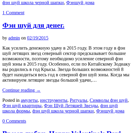
фэн шуй школа черной шапки
,
Фэншуй дома
1 Comment
Фэн шуй для денег.
by
admin
on
02/19/2015
Как усилить денежную удачу в 2015 году. В этом году в фэн
шуй летящих звезд северный сектор предсказывает большие
возможности, поэтому необходимо усиление северной фэн
шуй зоны в 2015 году. Особенно, если по Китайскому Зодиаку
вы родились в год Крысы. Звезда больших возможностей 8
будет находиться весь год в северной фэн шуй зоны. Когда мы
активируем летящие звезды большой удачи,…
Continue reading
→
Posted in
амулеты
,
инструменты
,
Ритуалы
,
Символы фэн шуй
,
Фэн шуй квартиры
,
Фэн Шуй Летящей Звезды
,
фэн шуй
школа формы
,
фэн шуй школа черной шапки
,
Фэншуй дома
0 Comments