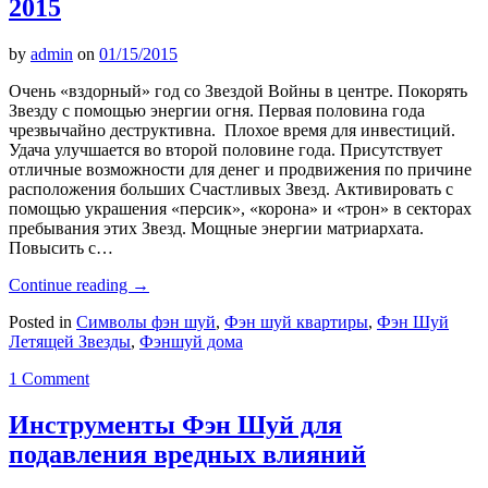
2015
by
admin
on
01/15/2015
Очень «вздорный» год со Звездой Войны в центре. Покорять
Звезду с помощью энергии огня. Первая половина года
чрезвычайно деструктивна. Плохое время для инвестиций.
Удача улучшается во второй половине года. Присутствует
отличные возможности для денег и продвижения по причине
расположения больших Счастливых Звезд. Активировать с
помощью украшения «персик», «корона» и «трон» в секторах
пребывания этих Звезд. Мощные энергии матриархата.
Повысить с…
Continue reading
→
Posted in
Символы фэн шуй
,
Фэн шуй квартиры
,
Фэн Шуй
Летящей Звезды
,
Фэншуй дома
1 Comment
Инструменты Фэн Шуй для
подавления вредных влияний