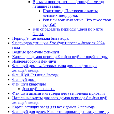
Время и пространство в фэншуй – метод
летящие звезды.
Полет звезд. Построение карты
летящих звезд дома.
Рок или волеизявление: Что такое твоя
судьба?
Как определить периоды удачи по карте
бацзы.
Период 9, где должна быть вода.
9 периодов фэн шуй. Что будет после 4 февраля 2024
года
Водные формулы фен-шуй
Карты для домов периода 9 в фэн шуй летящей звезды
Императорский фэн-шуй
Фэн шуй дома. 4 базовых типа домов в фэн шуй
летящей звезды
Фэн Шуй Летящие Звезды
Фэншуй дома
Фэн шуй квартиры
фэн шуй в спальне
Фэн шуй дизайн интерьера для увеличения прибыли
Натальные карты для всех домов периода 8 в фэн шуй
летящей звезды
Карты летящих звезд для всех домов 7 периода
Фэн шуй для денег. Как активировать денежную звезду