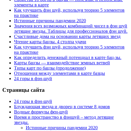
элементы в карте
Как улучшить фэн шуй, используя теорию 5 элементов
на практике
Истинные причины пандемии 2020
Значения всех возможных комбинаций чисел в фэн шуй
летящие звезды. Таблицы для профессионалов фэн шуй.
Счастливые дома на основании карты летящих звезд
Чтение карты бацзы. 4 столпа удачи
Как улучшить фэн шуй, используя теорию 5 элементов
на практике
Как определить денежный потенциал в карте бац-зы.
Карты бацзы — взаимодействие земных ветвей
Типы карт по бацзы (продолжение)
Отношения между элементами в карте базцы
24 горы в фэн-шуй
Страницы сайта
24 горы в фэн-шуй
Блуждающая звезда и дворец в системе 8 домов
Водные формулы фен-шуй
Время и пространство в фэншуй – метод летящие
звезды.
Истинные причины пандемии 2020