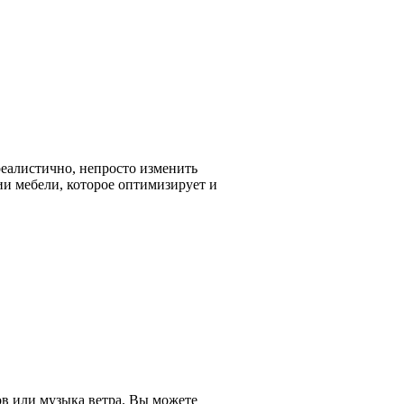
еалистично, непросто изменить
ии мебели, которое оптимизирует и
ов или музыка ветра. Вы можете