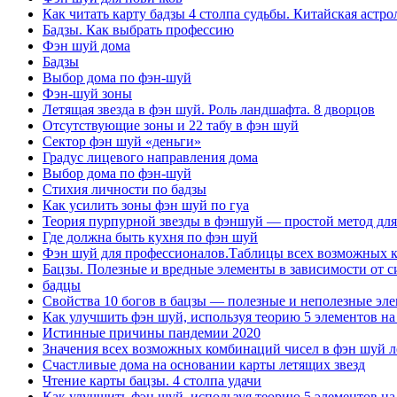
Как читать карту бадзы 4 столпа судьбы. Китайская астро
Бадзы. Как выбрать профессию
Фэн шуй дома
Бадзы
Выбор дома по фэн-шуй
Фэн-шуй зоны
Летящая звезда в фэн шуй. Роль ландшафта. 8 дворцов
Отсутствующие зоны и 22 табу в фэн шуй
Сектор фэн шуй «деньги»
Градус лицевого направления дома
Выбор дома по фэн-шуй
Стихия личности по бадзы
Как усилить зоны фэн шуй по гуа
Теория пурпурной звезды в фэншуй — простой метод для
Где должна быть кухня по фэн шуй
Фэн шуй для профессионалов.Таблицы всех возможных ко
Бацзы. Полезные и вредные элементы в зависимости от с
бадцы
Свойства 10 богов в бацзы — полезные и неполезные эле
Как улучшить фэн шуй, используя теорию 5 элементов на
Истинные причины пандемии 2020
Значения всех возможных комбинаций чисел в фэн шуй л
Счастливые дома на основании карты летящих звезд
Чтение карты бацзы. 4 столпа удачи
Как улучшить фэн шуй, используя теорию 5 элементов на