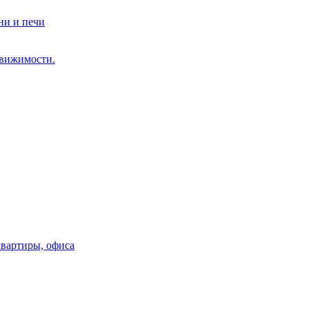
ни и печи
движимости.
квартиры, офиса