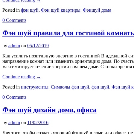
Posted in
фэн шуй
,
Фэн шуй квартиры
,
Фэншуй дома
0 Comments
Фэн шуй правила для гостиной комнат
by
admin
on
05/12/2019
Как усилить позитивную энергию в гостинной В идеальной сит
направление комнат или изменить ориентацию дома. По счастью
максимизирует течение энергии в вашем доме. С точки зрения
Continue reading
→
Posted in
инструменты
,
Символы фэн шуй
,
фэн шуй
,
Фэн шуй к
0 Comments
Фэн шуй дизайн дома, офиса
by
admin
on
11/02/2016
Для того, чтобы создать хороший фэншуй в доме или офисе, не 