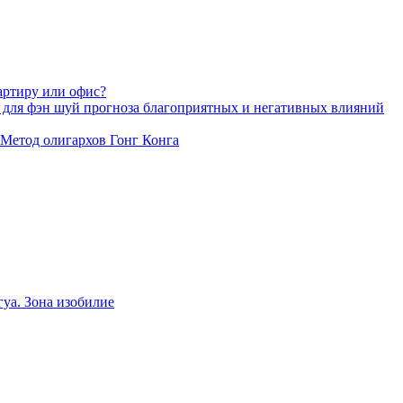
артиру или офис?
 для фэн шуй прогноза благоприятных и негативных влияний
 Метод олигархов Гонг Конга
уа. Зона изобилие