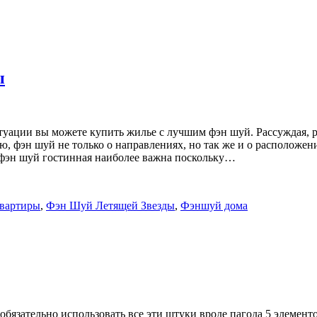
ы
уации вы можете купить жилье с лучшим фэн шуй. Рассуждая, р
, фэн шуй не только о направлениях, но так же и о расположен
 фэн шуй гостинная наиболее важна поскольку…
вартиры
,
Фэн Шуй Летящей Звезды
,
Фэншуй дома
обязательно использовать все эти штуки вроде пагода 5 элемент