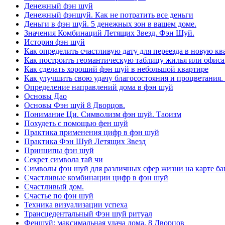
Денежный фэн шуй
Денежный фэншуй. Как не потратить все деньги
Деньги в фэн шуй. 5 денежных зон в вашем доме.
Значения Комбинаций Летящих Звезд. Фэн Шуй.
История фэн шуй
Как определить счастливую дату для переезда в новую кв
Как построить геомантическую таблицу жилья или офиса
Как сделать хороший фэн шуй в небольшой квартире
Как улучшить свою удачу благосостояния и процветания.
Определение направлений дома в фэн шуй
Основы Дао
Основы Фэн шуй 8 Дворцов.
Понимание Ци. Символизм фэн шуй. Таоизм
Похудеть с помощью фен шуй
Практика применения цифр в фэн шуй
Практика Фэн Шуй Летящих Звезд
Принципы фэн шуй
Секрет символа тай чи
Символы фэн шуй для различных сфер жизни на карте баг
Счастливые комбинации цифр в фэн шуй
Счастливый дом.
Счастье по фэн шуй
Техника визуализации успеха
Трансцедентальный Фэн шуй ритуал
Феншуй: максимальная удача дома. 8 Дворцов