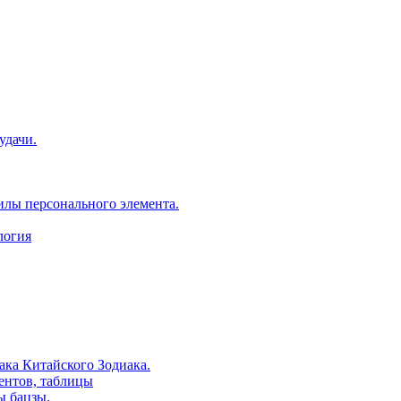
удачи.
илы персонального элемента.
логия
ака Китайского Зодиака.
ентов, таблицы
ы бацзы.