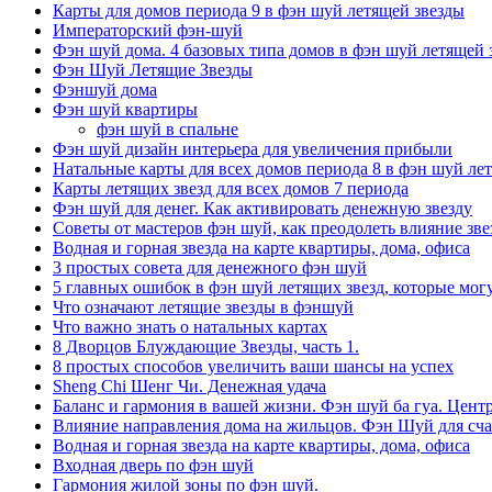
Карты для домов периода 9 в фэн шуй летящей звезды
Императорский фэн-шуй
Фэн шуй дома. 4 базовых типа домов в фэн шуй летящей 
Фэн Шуй Летящие Звезды
Фэншуй дома
Фэн шуй квартиры
фэн шуй в спальне
Фэн шуй дизайн интерьера для увеличения прибыли
Натальные карты для всех домов периода 8 в фэн шуй ле
Карты летящих звезд для всех домов 7 периода
Фэн шуй для денег. Как активировать денежную звезду
Советы от мастеров фэн шуй, как преодолеть влияние звез
Водная и горная звезда на карте квартиры, дома, офиса
3 простых совета для денежного фэн шуй
5 главных ошибок в фэн шуй летящих звезд, которые мог
Что означают летящие звезды в фэншуй
Что важно знать о натальных картах
8 Дворцов Блуждающие Звезды, часть 1.
8 простых способов увеличить ваши шансы на успех
Sheng Chi Шенг Чи. Денежная удача
Баланс и гармония в вашей жизни. Фэн шуй ба гуа. Центр
Влияние направления дома на жильцов. Фэн Шуй для сча
Водная и горная звезда на карте квартиры, дома, офиса
Входная дверь по фэн шуй
Гармония жилой зоны по фэн шуй.