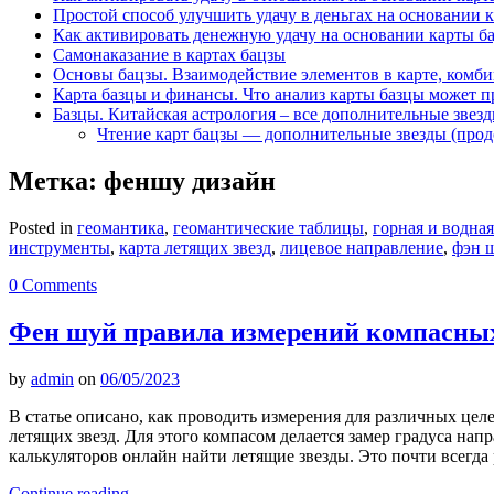
Простой способ улучшить удачу в деньгах на основании 
Как активировать денежную удачу на основании карты б
Самонаказание в картах бацзы
Основы бацзы. Взаимодействие элементов в карте, комби
Карта базцы и финансы. Что анализ карты базцы может п
Базцы. Китайская астрология – все дополнительные звез
Чтение карт бацзы — дополнительные звезды (про
Метка:
феншу дизайн
Posted in
геомантика
,
геомантические таблицы
,
горная и водная
инструменты
,
карта летящих звезд
,
лицевое направление
,
фэн 
0 Comments
Фен шуй правила измерений компасны
by
admin
on
06/05/2023
В статье описано, как проводить измерения для различных цел
летящих звезд. Для этого компасом делается замер градуса нап
калькуляторов онлайн найти летящие звезды. Это почти всегда
Continue reading
→