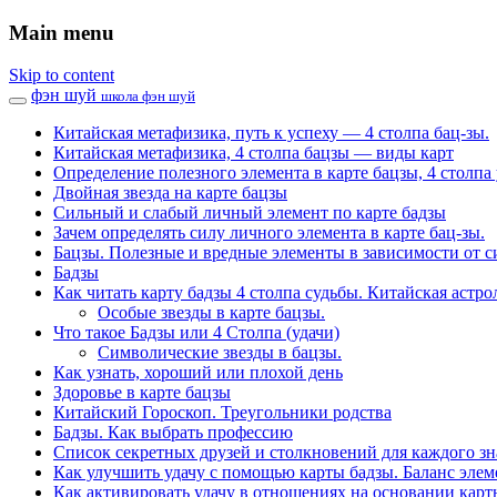
Main menu
Skip to content
фэн шуй
школа фэн шуй
Китайская метафизика, путь к успеху — 4 столпа бац-зы.
Китайская метафизика, 4 столпа бацзы — виды карт
Определение полезного элемента в карте бацзы, 4 столпа 
Двойная звезда на карте бацзы
Сильный и слабый личный элемент по карте бадзы
Зачем определять силу личного элемента в карте бац-зы.
Бацзы. Полезные и вредные элементы в зависимости от с
Бадзы
Как читать карту бадзы 4 столпа судьбы. Китайская астро
Особые звезды в карте бацзы.
Что такое Бадзы или 4 Столпа (удачи)
Символические звезды в бацзы.
Как узнать, хороший или плохой день
Здоровье в карте бацзы
Китайский Гороскоп. Треугольники родства
Бадзы. Как выбрать профессию
Список секретных друзей и cтолкновений для каждого зн
Как улучшить удачу с помощью карты бадзы. Баланс элем
Как активировать удачу в отношениях на основании карт