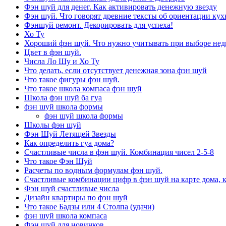
Фэн шуй для денег. Как активировать денежную звезду
Фэн шуй. Что говорят древние тексты об ориентации кух
Фэншуй ремонт. Декорировать для успеха!
Хо Ту
Хороший фэн шуй. Что нужно учитывать при выборе не
Цвет в фэн шуй.
Числа Ло Шу и Хо Ту
Что делать, если отсутствует денежная зона фэн шуй
Что такое фигуры фэн шуй.
Что такое школа компаса фэн шуй
Школа фэн шуй ба гуа
фэн шуй школа формы
фэн шуй школа формы
Школы фэн шуй
Фэн Шуй Летящей Звезды
Как определить гуа дома?
Счастливые числа в фэн шуй. Комбинация чисел 2-5-8
Что такое Фэн Шуй
Расчеты по водным формулам фэн шуй.
Счастливые комбинации цифр в фэн шуй на карте дома, 
Фэн шуй счастливые числа
Дизайн квартиры по фэн шуй
Что такое Бадзы или 4 Столпа (удачи)
фэн шуй школа компаса
Фэн шуй для новичков