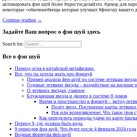
активировать фэн шуй более #простосделайэто. #декор для хор
некоторые «обычные#вещи которые улучшат #фэнгшу вашего до
Continue reading
→
Задайте Ваш вопрос о фэн шуй здесь
Search for:
Все о фэн шуй
Период огня в китайской метафизике.
Все, что ты хотела знать про фэншуй
Пример анализа фен-шуй по системе летящая звезда
Годовые летящие звезды – воздействие на жилище и
О летящих звездах, главное
Блуждающая звезда и дворец в системе 8 домов
Время и пространство в фэншуй – метод летя
Полет звезд. Построение карты летящих 
Рок или волеизявление: Что такое твоя с
Как определить периоды удачи по карте бацзы
Период 9, где должна быть вода.
9 периодов фэн шуй. Что будет после 4 февраля 2024 года
Водные формулы фен-шуй