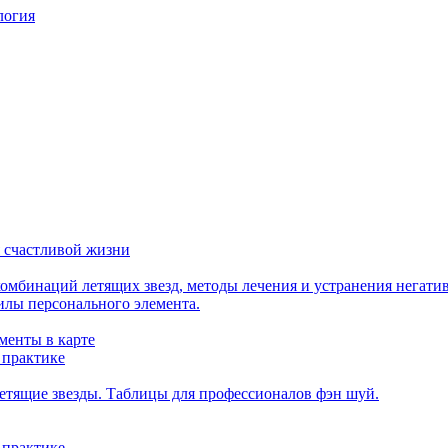
логия
 счастливой жизни
мбинаций летящих звезд, методы лечения и устранения негати
илы персонального элемента.
менты в карте
 практике
етящие звезды. Таблицы для профессионалов фэн шуй.
 практике