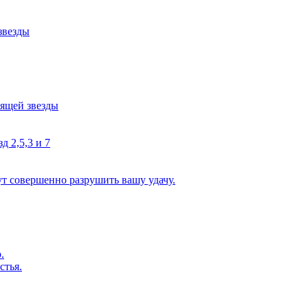
звезды
тящей звезды
д 2,5,3 и 7
ут совершенно разрушить вашу удачу.
.
стья.