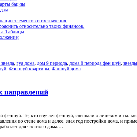
карты бац-зы
адзы
нации элементов и их значения.
рояснить относительно твоих финансов.
ды. Таблицы
должение)
 звезда
,
гуа дома
,
дом 9 периода
,
дома 8 периода фэн шуй
,
звезды
шуй
,
Фэн шуй квартиры
,
Фэншуй дома
х направлений
ей феншуй. Те, кто изучает феншуй, слышали о лицевом и тыльн
равления по стене дома и далее, зная год постройки дома, и при
 работает для частного дома.…