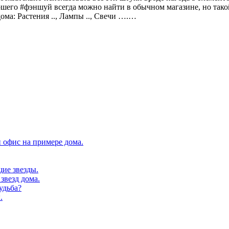
ошего #фэншуй всегда можно найти в обычном магазине, но тако
ма: Растения .., Лампы .., Свечи ….…
 офис на примере дома.
щие звезды.
звезд дома.
удьба?
.