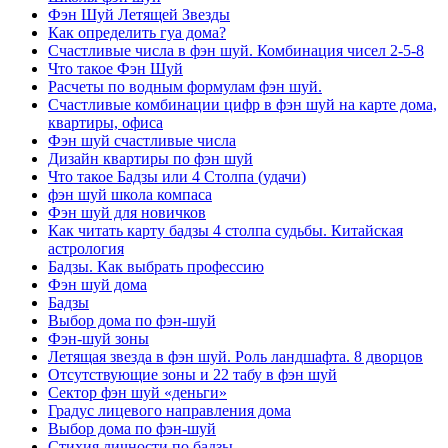
Фэн Шуй Летящей Звезды
Как определить гуа дома?
Счастливые числа в фэн шуй. Комбинация чисел 2-5-8
Что такое Фэн Шуй
Расчеты по водным формулам фэн шуй.
Счастливые комбинации цифр в фэн шуй на карте дома,
квартиры, офиса
Фэн шуй счастливые числа
Дизайн квартиры по фэн шуй
Что такое Бадзы или 4 Столпа (удачи)
фэн шуй школа компаса
Фэн шуй для новичков
Как читать карту бадзы 4 столпа судьбы. Китайская
астрология
Бадзы. Как выбрать профессию
Фэн шуй дома
Бадзы
Выбор дома по фэн-шуй
Фэн-шуй зоны
Летящая звезда в фэн шуй. Роль ландшафта. 8 дворцов
Отсутствующие зоны и 22 табу в фэн шуй
Сектор фэн шуй «деньги»
Градус лицевого направления дома
Выбор дома по фэн-шуй
Стихия личности по бадзы