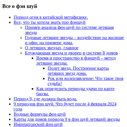
Все о фэн шуй
Период огня в китайской метафизике.
Все, что ты хотела знать про фэншуй
Пример анализа фен-шуй по системе летящая
звезда
Годовые летящие звезды – воздействие на жилище
и офис на примере дома.
О летящих звездах, главное
Блуждающая звезда и дворец в системе 8 домов
Время и пространство в фэншуй – метод
летящие звезды.
Полет звезд. Построение карты
летящих звезд дома.
Рок или волеизявление: Что такое твоя
судьба?
Как определить периоды удачи по карте
бацзы.
Период 9, где должна быть вода.
9 периодов фэн шуй. Что будет после 4 февраля 2024
года
Водные формулы фен-шуй
Карты для домов периода 9 в фэн шуй летящей звезды
Императорский фэн-шуй