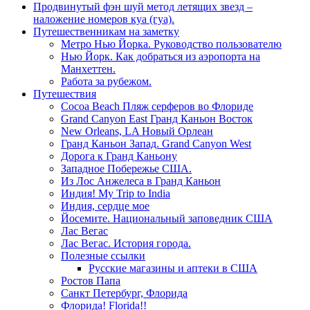
Продвинутый фэн шуй метод летящих звезд –
наложение номеров куа (гуа).
Путешественникам на заметку
Метро Нью Йорка. Руководство пользователю
Нью Йорк. Как добраться из аэропорта на
Манхеттен.
Работа за рубежом.
Путешествия
Cocoa Beach Пляж серферов во Флориде
Grand Canyon East Гранд Каньон Восток
New Orleans, LA Новый Орлеан
Гранд Каньон Запад. Grand Canyon West
Дорога к Гранд Каньону
Западное Побережье США.
Из Лос Анжелеса в Гранд Каньон
Индия! My Trip to India
Индия, сердце мое
Йосемите. Национальный заповедник США
Лас Вегас
Лас Вегас. История города.
Полезные ссылки
Русские магазины и аптеки в США
Ростов Папа
Санкт Петербург, Флорида
Флорида! Florida!!