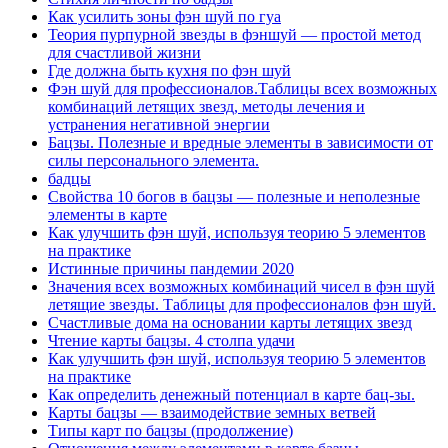
Как усилить зоны фэн шуй по гуа
Теория пурпурной звезды в фэншуй — простой метод
для счастливой жизни
Где должна быть кухня по фэн шуй
Фэн шуй для профессионалов.Таблицы всех возможных
комбинаций летящих звезд, методы лечения и
устранения негативной энергии
Бацзы. Полезные и вредные элементы в зависимости от
силы персонального элемента.
бадцы
Свойства 10 богов в бацзы — полезные и неполезные
элементы в карте
Как улучшить фэн шуй, используя теорию 5 элементов
на практике
Истинные причины пандемии 2020
Значения всех возможных комбинаций чисел в фэн шуй
летящие звезды. Таблицы для профессионалов фэн шуй.
Счастливые дома на основании карты летящих звезд
Чтение карты бацзы. 4 столпа удачи
Как улучшить фэн шуй, используя теорию 5 элементов
на практике
Как определить денежный потенциал в карте бац-зы.
Карты бацзы — взаимодействие земных ветвей
Типы карт по бацзы (продолжение)