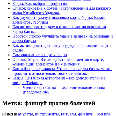
Бадзы. Как выбрать профессию
Список секретных друзей и cтолкновений для каждого
знака Китайского Зодиака.
Как улучшить удачу с помощью карты бадзы. Баланс
элементов, таблицы
Как активировать удачу в отношениях на основании
карты бацзы.
Простой способ улучшить удачу в деньгах на основании
карты бац-зы
Как активировать денежную удачу на основании карты
бадзы
Самонаказание в картах бацзы
Основы бацзы. Взаимодействие элементов в карте,
комбинации элементов и их значения.
Карта базцы и финансы. Что анализ карты базцы может
прояснить относительно твоих финансов.
Базцы. Китайская астрология – все дополнительные
звезды. Таблицы
Чтение карт бацзы — дополнительные звезды
(продолжение)
Метка:
фэншуй против болезней
Posted in
амулеты
,
инструменты
,
Ритуалы
,
фэн шуй
,
Фэн шуй