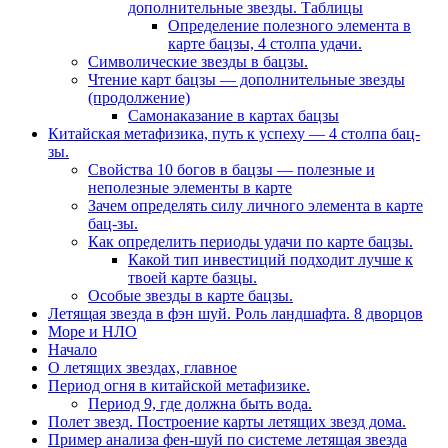
дополнительные звезды. Таблицы
Определение полезного элемента в
карте бацзы, 4 столпа удачи.
Символические звезды в бацзы.
Чтение карт бацзы — дополнительные звезды
(продолжение)
Самонаказание в картах бацзы
Китайская метафизика, путь к успеху — 4 столпа бац-
зы.
Свойства 10 богов в бацзы — полезные и
неполезные элементы в карте
Зачем определять силу личного элемента в карте
бац-зы.
Как определить периоды удачи по карте бацзы.
Какой тип инвестиций подходит лучше к
твоей карте базцы.
Особые звезды в карте бацзы.
Летящая звезда в фэн шуй. Роль ландшафта. 8 дворцов
Море и НЛО
Начало
О летящих звездах, главное
Период огня в китайской метафизике.
Период 9, где должна быть вода.
Полет звезд. Построение карты летящих звезд дома.
Пример анализа фен-шуй по системе летящая звезда