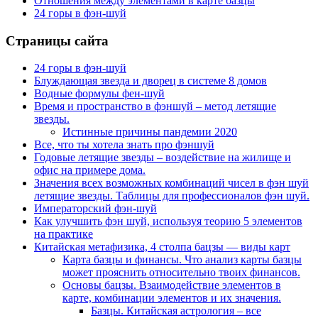
Отношения между элементами в карте базцы
24 горы в фэн-шуй
Страницы сайта
24 горы в фэн-шуй
Блуждающая звезда и дворец в системе 8 домов
Водные формулы фен-шуй
Время и пространство в фэншуй – метод летящие
звезды.
Истинные причины пандемии 2020
Все, что ты хотела знать про фэншуй
Годовые летящие звезды – воздействие на жилище и
офис на примере дома.
Значения всех возможных комбинаций чисел в фэн шуй
летящие звезды. Таблицы для профессионалов фэн шуй.
Императорский фэн-шуй
Как улучшить фэн шуй, используя теорию 5 элементов
на практике
Китайская метафизика, 4 столпа бацзы — виды карт
Карта базцы и финансы. Что анализ карты базцы
может прояснить относительно твоих финансов.
Основы бацзы. Взаимодействие элементов в
карте, комбинации элементов и их значения.
Базцы. Китайская астрология – все