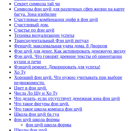
Секрет символа тай чи
Символы фэн шуй для различных сфер жизни на карте
багуа. Зона изобилие
Счастливые комбинации цифр в фэн шуй
Счастливый дом.
Счастье по фэн шуй
Техника визуализации успеха
Трансцедентальный Фэн шуй ритуал
Феншуй: максимальная удача дома. 8 Дворцов
Фэн шуй для денег. Как активировать денежную звезду
Фэн шуй. Что говорят древние тексты об ориентации
кухни и печи
Фэншуй ремонт. Декорировать для успеха!
Хо Ту
Хороший фэн шуй. Что нужно учитывать при выборе
недвижимости.
Цвет в фэн шуй.
Числа Ло Шу и Хо Ту
Что делать, если отсутствует денежная зона фэн шуй
Что такое фигуры фэн шуй.
Что такое школа компаса фэн шуй
Школа фэн шуй ба гуа
фэн шуй школа формы
фэн шуй школа формы
Школы фэн шуй