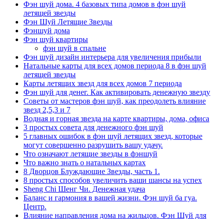
Фэн шуй дома. 4 базовых типа домов в фэн шуй
летящей звезды
Фэн Шуй Летящие Звезды
Фэншуй дома
Фэн шуй квартиры
фэн шуй в спальне
Фэн шуй дизайн интерьера для увеличения прибыли
Натальные карты для всех домов периода 8 в фэн шуй
летящей звезды
Карты летящих звезд для всех домов 7 периода
Фэн шуй для денег. Как активировать денежную звезду
Советы от мастеров фэн шуй, как преодолеть влияние
звезд 2,5,3 и 7
Водная и горная звезда на карте квартиры, дома, офиса
3 простых совета для денежного фэн шуй
5 главных ошибок в фэн шуй летящих звезд, которые
могут совершенно разрушить вашу удачу.
Что означают летящие звезды в фэншуй
Что важно знать о натальных картах
8 Дворцов Блуждающие Звезды, часть 1.
8 простых способов увеличить ваши шансы на успех
Sheng Chi Шенг Чи. Денежная удача
Баланс и гармония в вашей жизни. Фэн шуй ба гуа.
Центр.
Влияние направления дома на жильцов. Фэн Шуй для