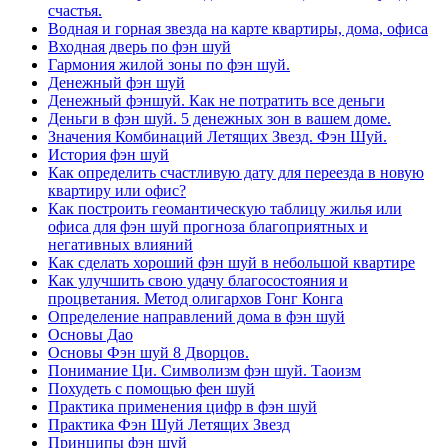
счастья.
Водная и горная звезда на карте квартиры, дома, офиса
Входная дверь по фэн шуй
Гармония жилой зоны по фэн шуй.
Денежный фэн шуй
Денежный фэншуй. Как не потратить все деньги
Деньги в фэн шуй. 5 денежных зон в вашем доме.
Значения Комбинаций Летящих Звезд. Фэн Шуй.
История фэн шуй
Как определить счастливую дату для переезда в новую
квартиру или офис?
Как построить геомантическую таблицу жилья или
офиса для фэн шуй прогноза благоприятных и
негативных влияний
Как сделать хороший фэн шуй в небольшой квартире
Как улучшить свою удачу благосостояния и
процветания. Метод олигархов Гонг Конга
Определение направлений дома в фэн шуй
Основы Дао
Основы Фэн шуй 8 Дворцов.
Понимание Ци. Символизм фэн шуй. Таоизм
Похудеть с помощью фен шуй
Практика применения цифр в фэн шуй
Практика Фэн Шуй Летящих Звезд
Принципы фэн шуй