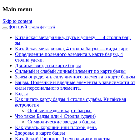
Main menu
Skip to content
фэн шуй
школа фэн шуй
Китайская метафизика, путь к успеху — 4 столпа бац-
зы.
Китайская метафизика, 4 столпа бацзы — виды карт
Определение полезного элемента в карте бацзы, 4
столпа удачи.
Двойная звезда на карте бацзы
Сильный и слабый личный элемент по карте бадзы
Зачем определять силу личного элемента в карте бац-зы.
Бацзы. Полезные и вредные элементы в зависимости от
силы персонального элемента.
Бадзы
Как читать карту бадзы 4 столпа судьбы. Китайская
астрология
Особые звезды в карте бацзы.
Что такое Бадзы или 4 Столпа (удачи)
Символические звезды в бацзы.
Как узнать, хороший или плохой день
Здоровье в карте бацзы
Китайский Гороскоп. Треугольники родства