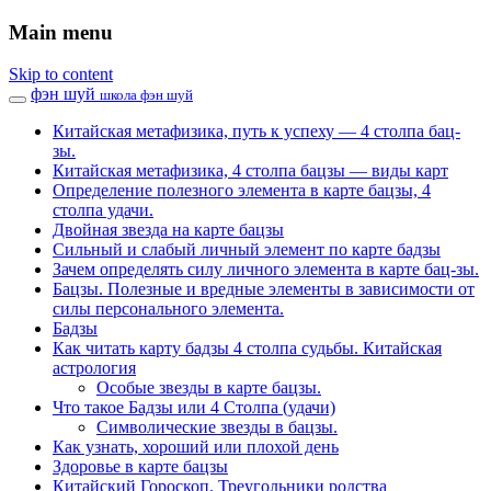
Main menu
Skip to content
фэн шуй
школа фэн шуй
Китайская метафизика, путь к успеху — 4 столпа бац-
зы.
Китайская метафизика, 4 столпа бацзы — виды карт
Определение полезного элемента в карте бацзы, 4
столпа удачи.
Двойная звезда на карте бацзы
Сильный и слабый личный элемент по карте бадзы
Зачем определять силу личного элемента в карте бац-зы.
Бацзы. Полезные и вредные элементы в зависимости от
силы персонального элемента.
Бадзы
Как читать карту бадзы 4 столпа судьбы. Китайская
астрология
Особые звезды в карте бацзы.
Что такое Бадзы или 4 Столпа (удачи)
Символические звезды в бацзы.
Как узнать, хороший или плохой день
Здоровье в карте бацзы
Китайский Гороскоп. Треугольники родства