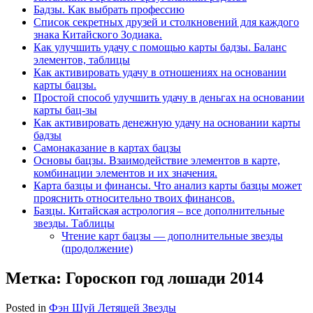
Бадзы. Как выбрать профессию
Список секретных друзей и cтолкновений для каждого
знака Китайского Зодиака.
Как улучшить удачу с помощью карты бадзы. Баланс
элементов, таблицы
Как активировать удачу в отношениях на основании
карты бацзы.
Простой способ улучшить удачу в деньгах на основании
карты бац-зы
Как активировать денежную удачу на основании карты
бадзы
Самонаказание в картах бацзы
Основы бацзы. Взаимодействие элементов в карте,
комбинации элементов и их значения.
Карта базцы и финансы. Что анализ карты базцы может
прояснить относительно твоих финансов.
Базцы. Китайская астрология – все дополнительные
звезды. Таблицы
Чтение карт бацзы — дополнительные звезды
(продолжение)
Метка:
Гороскоп год лошади 2014
Posted in
Фэн Шуй Летящей Звезды