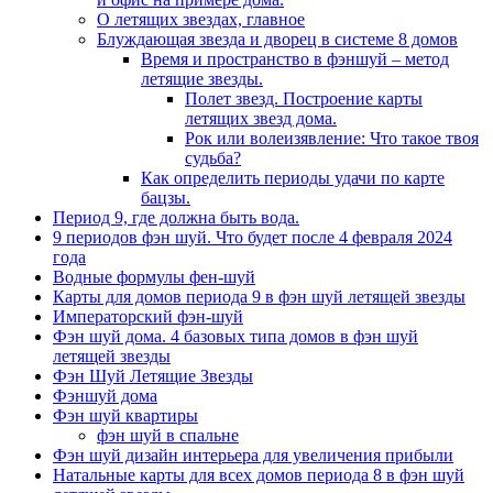
О летящих звездах, главное
Блуждающая звезда и дворец в системе 8 домов
Время и пространство в фэншуй – метод
летящие звезды.
Полет звезд. Построение карты
летящих звезд дома.
Рок или волеизявление: Что такое твоя
судьба?
Как определить периоды удачи по карте
бацзы.
Период 9, где должна быть вода.
9 периодов фэн шуй. Что будет после 4 февраля 2024
года
Водные формулы фен-шуй
Карты для домов периода 9 в фэн шуй летящей звезды
Императорский фэн-шуй
Фэн шуй дома. 4 базовых типа домов в фэн шуй
летящей звезды
Фэн Шуй Летящие Звезды
Фэншуй дома
Фэн шуй квартиры
фэн шуй в спальне
Фэн шуй дизайн интерьера для увеличения прибыли
Натальные карты для всех домов периода 8 в фэн шуй