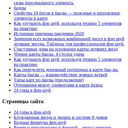
силы персонального элемента.
бадцы
Свойства 10 богов в бацзы — полезные и неполезные
элементы в карте
Как улучшить фэн шуй, используя теорию 5 элементов
на практике
Истинные причины пандемии 2020
Значения всех возможных комбинаций чисел в фэн шуй
летящие звезды. Таблицы для профессионалов фэн шуй.
Счастливые дома на основании карты летящих звезд
Чтение карты бацзы. 4 столпа удачи
Как улучшить фэн шуй, используя теорию 5 элементов
на практике
Как определить денежный потенциал в карте бац-зы.
Карты бацзы — взаимодействие земных ветвей
Типы карт по бацзы (продолжение)
Отношения между элементами в карте базцы
24 горы в фэн-шуй
Страницы сайта
24 горы в фэн-шуй
Блуждающая звезда и дворец в системе 8 домов
Водные формулы фен-шуй
Время и пространство в фэншуй – метод летящие