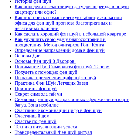
История фэн шуй
Как определить счастливую дату для переезда в новую
квартиру или офис?
Как построить геомантическую таблицу жилья или
офиса для фэн шуй прогноза благоприятных и
негативных влияний
Как сделать хороший фэн шуй в небольшой квартире
Как улучшить свою удачу благосостояния и
процветания. Метод олигархов Гонг Конга
Определение направлений дома в фэн шуй
Основы Дао
Основы Фэн шуй 8 Дворцов.
Понимание Ци. Символизм фэн шуй. Таоизм
Похудеть с помощью фен шуй
Практика применения цифр в фэн шуй
Практика Фэн Шуй Летящих Звезд
Принципы фэн шуй
Секрет символа тай чи
Символы фэн шуй для различных сфер жизни на карте
багуа. Зона изобилие
Счастливые комбинации цифр в фэн шуй
Счастливый дом.
Счастье по фэн шуй
Техника визуализации успеха
Трансцедентальный Фэн шуй ритуал