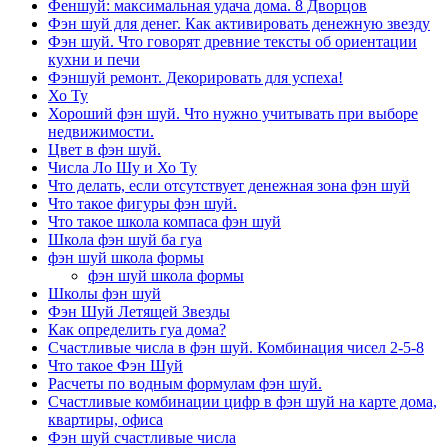
Феншуй: максимальная удача дома. 8 Дворцов
Фэн шуй для денег. Как активировать денежную звезду
Фэн шуй. Что говорят древние тексты об ориентации
кухни и печи
Фэншуй ремонт. Декорировать для успеха!
Хо Ту
Хороший фэн шуй. Что нужно учитывать при выборе
недвижимости.
Цвет в фэн шуй.
Числа Ло Шу и Хо Ту
Что делать, если отсутствует денежная зона фэн шуй
Что такое фигуры фэн шуй.
Что такое школа компаса фэн шуй
Школа фэн шуй ба гуа
фэн шуй школа формы
фэн шуй школа формы
Школы фэн шуй
Фэн Шуй Летящей Звезды
Как определить гуа дома?
Счастливые числа в фэн шуй. Комбинация чисел 2-5-8
Что такое Фэн Шуй
Расчеты по водным формулам фэн шуй.
Счастливые комбинации цифр в фэн шуй на карте дома,
квартиры, офиса
Фэн шуй счастливые числа