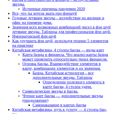
звезды.
Истинные причины пандемии 2020
Все, что ты хотела знать про фэншуй
Годовые летящие звезды – воздействие на жилище и
офис на примере дома.
Значения всех возможных комбинаций чисел в фэн шуй
летящие звезды. Таблицы для профессионалов фэн шуй.
Императорский фэн-шуй
Как улучшить фэн шуй, используя теорию 5 элементов
на практике
Китайская метафизика, 4 столпа бацзы — виды карт
Карта базцы и финансы. Что анализ карты базцы
может прояснить относительно твоих финансов.
Основы бацзы. Взаимодействие элементов в
карте, комбинации элементов и их значения.
Базцы. Китайская астрология – все
дополнительные звезды. Таблицы
Определение полезного элемента в
карте бацзы, 4 столпа удачи.
Символические звезды в бацзы.
Чтение карт бацзы — дополнительные звезды
(продолжение)
Самонаказание в картах бацзы
Китайская метафизика, путь к успеху — 4 столпа бац-