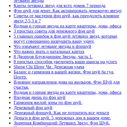
летящей звезды
Карты летящих звезд для всех домов 7 периода
Фэн шуй для денег. Как активировать денежную звезду
Советы от мастеров фэн шуй, как преодолеть влияние
звезд 2,5,3 и 7
Водная и горная звезда на карте квартиры, дома, офиса
3 простых совета для денежного фэн шуй
5 главных ошибок в фэн шуй летящих звезд, которые
могут совершенно разрушить вашу удачу.
Что означают летящие звезды в фэншуй
Что важно знать о натальных картах
8 Дворцов Блуждающие Звезды, часть 1.
8 простых способов увеличить ваши шансы на успех
Sheng Chi Шенг Чи. Денежная удача
Баланс и гармония в вашей жизни. Фэн шуй ба гуа.
Центр.
Влияние направления дома на жильцов. Фэн Шуй для
счастья.
Водная и горная звезда на карте квартиры, дома, офиса
Входная дверь по фэн шуй
Гармония жилой зоны по фэн шуй.
Денежный фэн шуй
Денежный фэншуй. Как не потратить все деньги
Деньги в фэн шуй. 5 денежных зон в вашем доме.
Значения Комбинаций Летящих Звезд. Фэн Шуй.