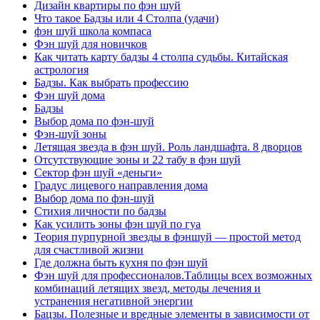
Дизайн квартиры по фэн шуй
Что такое Бадзы или 4 Столпа (удачи)
фэн шуй школа компаса
Фэн шуй для новичков
Как читать карту бадзы 4 столпа судьбы. Китайская
астрология
Бадзы. Как выбрать профессию
Фэн шуй дома
Бадзы
Выбор дома по фэн-шуй
Фэн-шуй зоны
Летящая звезда в фэн шуй. Роль ландшафта. 8 дворцов
Отсутствующие зоны и 22 табу в фэн шуй
Сектор фэн шуй «деньги»
Градус лицевого направления дома
Выбор дома по фэн-шуй
Стихия личности по бадзы
Как усилить зоны фэн шуй по гуа
Теория пурпурной звезды в фэншуй — простой метод
для счастливой жизни
Где должна быть кухня по фэн шуй
Фэн шуй для профессионалов.Таблицы всех возможных
комбинаций летящих звезд, методы лечения и
устранения негативной энергии
Бацзы. Полезные и вредные элементы в зависимости от