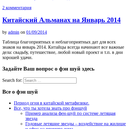
2 комментария
Китайский Альманах на Январь 2014
by
admin
on
01/09/2014
Таблица благоприятных и неблагоприятных дат для всех
знаков на январь 2014. Китайцы всегда начинают все важные
дела: свадьбу, путешествие, любой новый проект и т.п. в дни
хорошей удачи.
Задайте Ваш вопрос о фэн шуй здесь
Search for:
Все о фэн шуй
Период огня в китайской метафизике.
Все, что ты хотела знать про фэншуй
Пример анализа фен-шуй по системе летящая
звезда
Годовые летящие звезды – воздействие на жилище
и офис на примере дома.