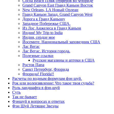
Cocoa Beach Пляж серферов во Флориде
Grand Canyon East Гранд Каньон Восток
New Orleans, LA Новый Орлеан
Гранд Каньон Запад. Grand Canyon West
Дорога к Гранд Каньону
Западное Побережье США.
Из Лос Анжелеса в Гранд Каньон
Индия! My Trip to India
Индия, сердце мое
Йосемите. Национальный заповедник США
Лас Вегас
Лас Вегас. История города.
Полезные ссылки
Русские магазины и аптеки в США
Ростов Папа
Санкт Петербург, Флорида
Флорида! Florida!!
Расчеты по водным формулам фэн шуй.
Рок или волеизявление: Что такое твоя судьба?
Роль ландшафта в фэн-шуй
Суть
Так не бывает
Фэншуй в вопросах и ответах
Фэн Шуй Летящие Звезды