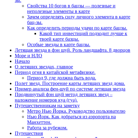
зы.
Свойства 10 богов в бацзы — полезные и
неполезные элементы в карте
Зачем определять силу личного элемента в карте
бац-зы.
Как определить периоды удачи по карте бацзы.
Какой тип инвестиций подходит лучше к
твоей карте базцы.
Особые звезды в карте бацзы.
Летящая звезда в фэн шуй. Роль ландшафта. 8 дворцов
Море и НЛО
Начало
О летящих звездах, главное
Период огня в китайской метафизике.
Период 9, где должна быть вода.
Полет звезд. Построение карты летящих звезд дома.
Пример анализа фен-шуй по системе летящая звезда
Продвинутый фэн шуй метод летящих звезд –
наложение номеров куа (гуа).
Путешественникам на заметку
Метро Нью Йорка. Руководство пользователю
Нью Йорк. Как добраться из аэропорта на
Манхеттен.
Работа за рубежом.
Путешествия