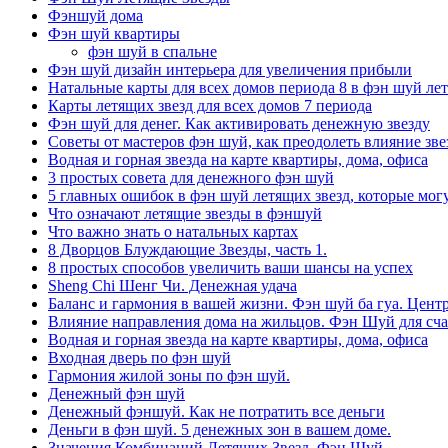
Фэншуй дома
Фэн шуй квартиры
фэн шуй в спальне
Фэн шуй дизайн интерьера для увеличения прибыли
Натальные карты для всех домов периода 8 в фэн шуй ле
Карты летящих звезд для всех домов 7 периода
Фэн шуй для денег. Как активировать денежную звезду
Советы от мастеров фэн шуй, как преодолеть влияние звез
Водная и горная звезда на карте квартиры, дома, офиса
3 простых совета для денежного фэн шуй
5 главных ошибок в фэн шуй летящих звезд, которые мог
Что означают летящие звезды в фэншуй
Что важно знать о натальных картах
8 Дворцов Блуждающие Звезды, часть 1.
8 простых способов увеличить ваши шансы на успех
Sheng Chi Шенг Чи. Денежная удача
Баланс и гармония в вашей жизни. Фэн шуй ба гуа. Центр
Влияние направления дома на жильцов. Фэн Шуй для сча
Водная и горная звезда на карте квартиры, дома, офиса
Входная дверь по фэн шуй
Гармония жилой зоны по фэн шуй.
Денежный фэн шуй
Денежный фэншуй. Как не потратить все деньги
Деньги в фэн шуй. 5 денежных зон в вашем доме.
Значения Комбинаций Летящих Звезд. Фэн Шуй.