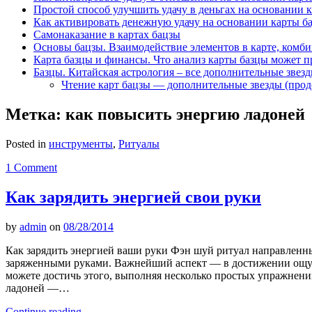
Простой способ улучшить удачу в деньгах на основании 
Как активировать денежную удачу на основании карты б
Самонаказание в картах бацзы
Основы бацзы. Взаимодействие элементов в карте, комби
Карта базцы и финансы. Что анализ карты базцы может п
Базцы. Китайская астрология – все дополнительные звез
Чтение карт бацзы — дополнительные звезды (про
Метка:
как повысить энергию ладоней
Posted in
инструменты
,
Ритуалы
1 Comment
Как зарядить энергией свои руки
by
admin
on
08/28/2014
Как зарядить энергией ваши руки Фэн шуй ритуал направленн
заряженными руками. Важнейший аспект — в достижении ощущ
можете достичь этого, выполняя несколько простых упражнений
ладоней —…
Continue reading
→