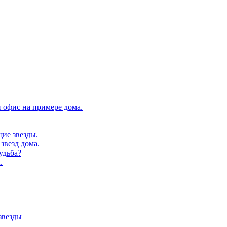
 офис на примере дома.
щие звезды.
звезд дома.
удьба?
.
звезды