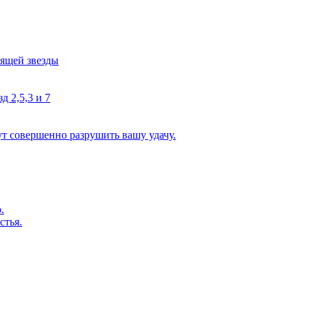
тящей звезды
д 2,5,3 и 7
ут совершенно разрушить вашу удачу.
.
стья.