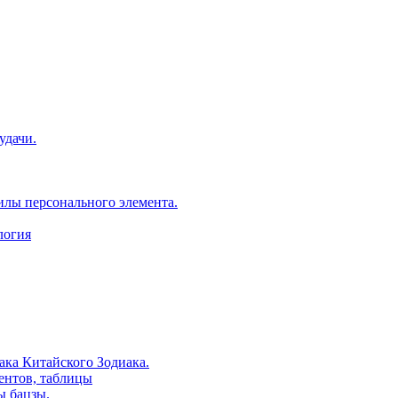
удачи.
илы персонального элемента.
логия
ака Китайского Зодиака.
ентов, таблицы
ы бацзы.