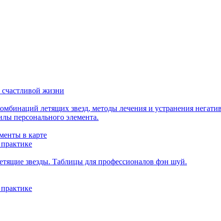
 счастливой жизни
мбинаций летящих звезд, методы лечения и устранения негати
илы персонального элемента.
менты в карте
 практике
етящие звезды. Таблицы для профессионалов фэн шуй.
 практике