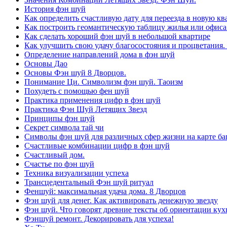
История фэн шуй
Как определить счастливую дату для переезда в новую кв
Как построить геомантическую таблицу жилья или офиса
Как сделать хороший фэн шуй в небольшой квартире
Как улучшить свою удачу благосостояния и процветания.
Определение направлений дома в фэн шуй
Основы Дао
Основы Фэн шуй 8 Дворцов.
Понимание Ци. Символизм фэн шуй. Таоизм
Похудеть с помощью фен шуй
Практика применения цифр в фэн шуй
Практика Фэн Шуй Летящих Звезд
Принципы фэн шуй
Секрет символа тай чи
Символы фэн шуй для различных сфер жизни на карте баг
Счастливые комбинации цифр в фэн шуй
Счастливый дом.
Счастье по фэн шуй
Техника визуализации успеха
Трансцедентальный Фэн шуй ритуал
Феншуй: максимальная удача дома. 8 Дворцов
Фэн шуй для денег. Как активировать денежную звезду
Фэн шуй. Что говорят древние тексты об ориентации кух
Фэншуй ремонт. Декорировать для успеха!