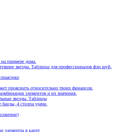
 на примере дома.
етящие звезды. Таблицы для профессионалов фэн шуй.
 практике
ожет прояснить относительно твоих финансов.
комбинации элементов и их значения.
ельные звезды. Таблицы
 бацзы, 4 столпа удачи.
должение)
е элементы в карте