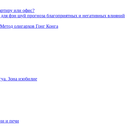
артиру или офис?
 для фэн шуй прогноза благоприятных и негативных влияний
 Метод олигархов Гонг Конга
уа. Зона изобилие
ни и печи