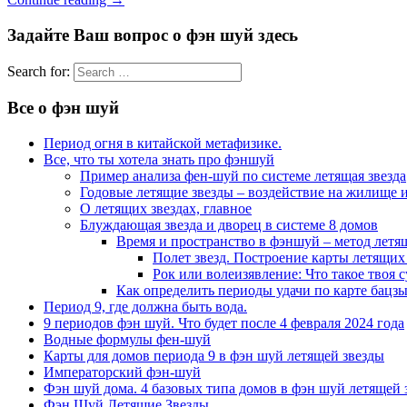
Задайте Ваш вопрос о фэн шуй здесь
Search for:
Все о фэн шуй
Период огня в китайской метафизике.
Все, что ты хотела знать про фэншуй
Пример анализа фен-шуй по системе летящая звезда
Годовые летящие звезды – воздействие на жилище и
О летящих звездах, главное
Блуждающая звезда и дворец в системе 8 домов
Время и пространство в фэншуй – метод летя
Полет звезд. Построение карты летящих 
Рок или волеизявление: Что такое твоя с
Как определить периоды удачи по карте бацзы
Период 9, где должна быть вода.
9 периодов фэн шуй. Что будет после 4 февраля 2024 года
Водные формулы фен-шуй
Карты для домов периода 9 в фэн шуй летящей звезды
Императорский фэн-шуй
Фэн шуй дома. 4 базовых типа домов в фэн шуй летящей 
Фэн Шуй Летящие Звезды