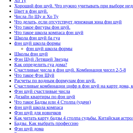
Хо Ту
Хороший фэн шуй. Что нужно учитывать при выборе не
Цвет в фэн шуй.
Числа Ло Шу и Хо Ту
Что делать, если отсутствует денежная зона фэн шуй
Что такое фигуры фэн шуй.
Что такое школа компаса фэн шуй
Школа фэн шуй ба гуа
фэн шуй школа формы
фэн шуй школа формы
Школы фэн шуй
Фэн Шуй Летящей Звезды
Как определить гуа дома?
Счастливые числа в фэн шуй. Комбинация чисел 2-5-8
Что такое Фэн Шуй
Расчеты по водным формулам фэн шуй.
Счастливые комбинации цифр в фэн шуй на карте дома, 
Фэн шуй счастливые числа
Дизайн квартиры по фэн шуй
Что такое Бадзы или 4 Столпа (удачи)
фэн шуй школа компаса
Фэн шуй для новичков
Как читать карту бадзы 4 столпа судьбы. Китайская астро
Бадзы. Как выбрать профессию
Фэн шуй дома