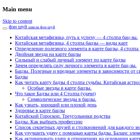
Main menu
Skip to content
фэн шуй
школа фэн шуй
Китайская метафизика, путь к успеху — 4 столпа бац-зы.
Китайская метафизика, 4 столпа бацзы — виды карт
Определение полезного элемента в карте бацзы, 4 столпа 
Двойная звезда на карте бацзы
Сильный и слабый личный элемент по карте бадзы
Зачем определять силу личного элемента в карте бац-зы.
Бацзы. Полезные и вредные элементы в зависимости от с
Бадзы
Как читать карту бадзы 4 столпа судьбы. Китайская астро
Особые звезды в карте бацзы.
Что такое Бадзы или 4 Столпа (удачи)
Символические звезды в бацзы.
Как узнать, хороший или плохой день
Здоровье в карте бацзы
Китайский Гороскоп. Треугольники родства
Бадзы. Как выбрать профессию
Список секретных друзей и cтолкновений для каждого зн
Как улучшить удачу с помощью карты бадзы. Баланс элем
Как активировать удачу в отношениях на основании карт