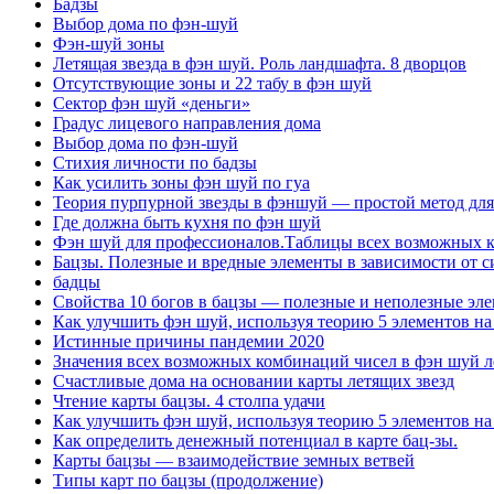
Бадзы
Выбор дома по фэн-шуй
Фэн-шуй зоны
Летящая звезда в фэн шуй. Роль ландшафта. 8 дворцов
Отсутствующие зоны и 22 табу в фэн шуй
Сектор фэн шуй «деньги»
Градус лицевого направления дома
Выбор дома по фэн-шуй
Стихия личности по бадзы
Как усилить зоны фэн шуй по гуа
Теория пурпурной звезды в фэншуй — простой метод для
Где должна быть кухня по фэн шуй
Фэн шуй для профессионалов.Таблицы всех возможных ко
Бацзы. Полезные и вредные элементы в зависимости от с
бадцы
Свойства 10 богов в бацзы — полезные и неполезные эле
Как улучшить фэн шуй, используя теорию 5 элементов на
Истинные причины пандемии 2020
Значения всех возможных комбинаций чисел в фэн шуй л
Счастливые дома на основании карты летящих звезд
Чтение карты бацзы. 4 столпа удачи
Как улучшить фэн шуй, используя теорию 5 элементов на
Как определить денежный потенциал в карте бац-зы.
Карты бацзы — взаимодействие земных ветвей
Типы карт по бацзы (продолжение)