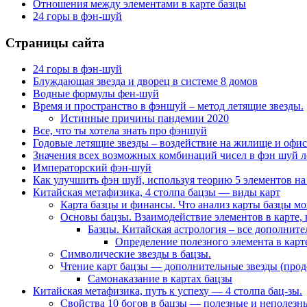
Отношения между элементами в карте базцы
24 горы в фэн-шуй
Страницы сайта
24 горы в фэн-шуй
Блуждающая звезда и дворец в системе 8 домов
Водные формулы фен-шуй
Время и пространство в фэншуй – метод летящие звезды.
Истинные причины пандемии 2020
Все, что ты хотела знать про фэншуй
Годовые летящие звезды – воздействие на жилище и офис
Значения всех возможных комбинаций чисел в фэн шуй л
Императорский фэн-шуй
Как улучшить фэн шуй, используя теорию 5 элементов на
Китайская метафизика, 4 столпа бацзы — виды карт
Карта базцы и финансы. Что анализ карты базцы м
Основы бацзы. Взаимодействие элементов в карте, 
Базцы. Китайская астрология – все дополнит
Определение полезного элемента в карте
Символические звезды в бацзы.
Чтение карт бацзы — дополнительные звезды (про
Самонаказание в картах бацзы
Китайская метафизика, путь к успеху — 4 столпа бац-зы.
Свойства 10 богов в бацзы — полезные и неполезны