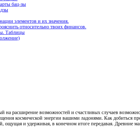
карты бац-зы
адзы
нации элементов и их значения.
рояснить относительно твоих финансов.
ды. Таблицы
должение)
ый на расширение возможностей и счастливых случаев возможно
ения космической энергии вашими ладонями. Как добиться пр
, ощущая и удерживая, в конечном итоге передавая. Древние ма