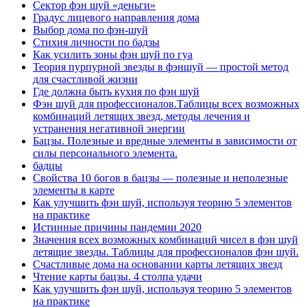
Сектор фэн шуй «деньги»
Градус лицевого направления дома
Выбор дома по фэн-шуй
Стихия личности по бадзы
Как усилить зоны фэн шуй по гуа
Теория пурпурной звезды в фэншуй — простой метод
для счастливой жизни
Где должна быть кухня по фэн шуй
Фэн шуй для профессионалов.Таблицы всех возможных
комбинаций летящих звезд, методы лечения и
устранения негативной энергии
Бацзы. Полезные и вредные элементы в зависимости от
силы персонального элемента.
бадцы
Свойства 10 богов в бацзы — полезные и неполезные
элементы в карте
Как улучшить фэн шуй, используя теорию 5 элементов
на практике
Истинные причины пандемии 2020
Значения всех возможных комбинаций чисел в фэн шуй
летящие звезды. Таблицы для профессионалов фэн шуй.
Счастливые дома на основании карты летящих звезд
Чтение карты бацзы. 4 столпа удачи
Как улучшить фэн шуй, используя теорию 5 элементов
на практике