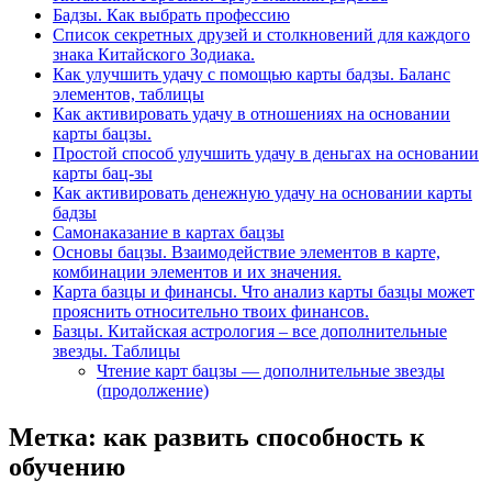
Бадзы. Как выбрать профессию
Список секретных друзей и cтолкновений для каждого
знака Китайского Зодиака.
Как улучшить удачу с помощью карты бадзы. Баланс
элементов, таблицы
Как активировать удачу в отношениях на основании
карты бацзы.
Простой способ улучшить удачу в деньгах на основании
карты бац-зы
Как активировать денежную удачу на основании карты
бадзы
Самонаказание в картах бацзы
Основы бацзы. Взаимодействие элементов в карте,
комбинации элементов и их значения.
Карта базцы и финансы. Что анализ карты базцы может
прояснить относительно твоих финансов.
Базцы. Китайская астрология – все дополнительные
звезды. Таблицы
Чтение карт бацзы — дополнительные звезды
(продолжение)
Метка:
как развить способность к
обучению