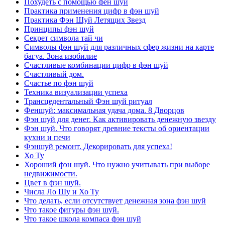
Похудеть с помощью фен шуй
Практика применения цифр в фэн шуй
Практика Фэн Шуй Летящих Звезд
Принципы фэн шуй
Секрет символа тай чи
Символы фэн шуй для различных сфер жизни на карте
багуа. Зона изобилие
Счастливые комбинации цифр в фэн шуй
Счастливый дом.
Счастье по фэн шуй
Техника визуализации успеха
Трансцедентальный Фэн шуй ритуал
Феншуй: максимальная удача дома. 8 Дворцов
Фэн шуй для денег. Как активировать денежную звезду
Фэн шуй. Что говорят древние тексты об ориентации
кухни и печи
Фэншуй ремонт. Декорировать для успеха!
Хо Ту
Хороший фэн шуй. Что нужно учитывать при выборе
недвижимости.
Цвет в фэн шуй.
Числа Ло Шу и Хо Ту
Что делать, если отсутствует денежная зона фэн шуй
Что такое фигуры фэн шуй.
Что такое школа компаса фэн шуй