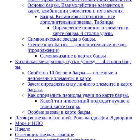
Основы бацзы. Взаимодействие элементов в
карте, комбинации элементов и их значения.
Базцы. Китайская астрология – все
дополнительные звезды. Таблицы
Определение полезного элемента в
карте бацзы, 4 столпа удачи.
Символические звезды в бацзы.
Чтение карт бацзы — дополнительные звезды
(продолжение)
Самонаказание в картах бацзы
Китайская метафизика, путь к успеху — 4 столпа бац-
зы.
Свойства 10 богов в бацзы — полезные и
неполезные элементы в карте
Зачем определять силу личного элемента в карте
бац-зы.
Как определить периоды удачи по карте бацзы.
Какой тип инвестиций подходит лучше к
твоей карте базцы.
Особые звезды в карте бацзы.
Летящая звезда в фэн шуй. Роль ландшафта. 8 дворцов
Море и НЛО
Начало
О летящих звездах, главное