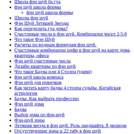
Школа фэн шуй ба гуа
фэн шуй школа формы
фэн шуй школа формы
Школы фэн шуй
Фэн Шуй Летящей Звезды
Как определить гуа дома?
Счастливые числа в фэн шуй. Комбинация чисел 2-5-8
Что такое Фэн Шуй
Расчеты по водным формулам фэн шуй.
Счастливые комбинации цифр в фэн шуй на карте дома,
квартиры, офиса
Фэн шуй счастливые числа
Дизайн квартиры по фэн шуй
Что такое Бадзы или 4 Столпа (удачи)
фэн шуй школа компаса
Фэн шуй для новичков
Как читать карту бадзы 4 столпа судьбы. Китайская
астрология
Бадзы. Как выбрать профессию
Фэн шуй дома
Бадзы
Выбор дома по фэн-шуй
Фэн-шуй зоны
Летящая звезда в фэн шуй. Роль ландшафта. 8 дворцов
Отсутствующие зоны и 22 табу в фэн шуй