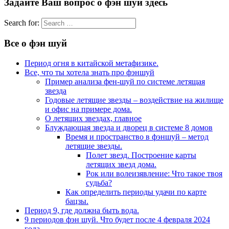
Задайте Ваш вопрос о фэн шуй здесь
Search for:
Все о фэн шуй
Период огня в китайской метафизике.
Все, что ты хотела знать про фэншуй
Пример анализа фен-шуй по системе летящая
звезда
Годовые летящие звезды – воздействие на жилище
и офис на примере дома.
О летящих звездах, главное
Блуждающая звезда и дворец в системе 8 домов
Время и пространство в фэншуй – метод
летящие звезды.
Полет звезд. Построение карты
летящих звезд дома.
Рок или волеизявление: Что такое твоя
судьба?
Как определить периоды удачи по карте
бацзы.
Период 9, где должна быть вода.
9 периодов фэн шуй. Что будет после 4 февраля 2024
года