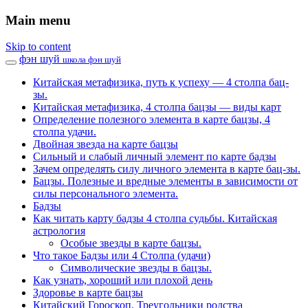
Main menu
Skip to content
фэн шуй
школа фэн шуй
Китайская метафизика, путь к успеху — 4 столпа бац-
зы.
Китайская метафизика, 4 столпа бацзы — виды карт
Определение полезного элемента в карте бацзы, 4
столпа удачи.
Двойная звезда на карте бацзы
Сильный и слабый личный элемент по карте бадзы
Зачем определять силу личного элемента в карте бац-зы.
Бацзы. Полезные и вредные элементы в зависимости от
силы персонального элемента.
Бадзы
Как читать карту бадзы 4 столпа судьбы. Китайская
астрология
Особые звезды в карте бацзы.
Что такое Бадзы или 4 Столпа (удачи)
Символические звезды в бацзы.
Как узнать, хороший или плохой день
Здоровье в карте бацзы
Китайский Гороскоп. Треугольники родства