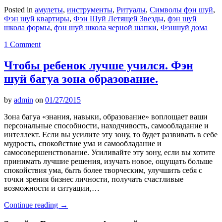
Posted in
амулеты
,
инструменты
,
Ритуалы
,
Символы фэн шуй
,
Фэн шуй квартиры
,
Фэн Шуй Летящей Звезды
,
фэн шуй
школа формы
,
фэн шуй школа черной шапки
,
Фэншуй дома
1 Comment
Чтобы ребенок лучше учился. Фэн
шуй багуа зона образование.
by
admin
on
01/27/2015
Зона багуа «знания, навыки, образование» воплощает ваши
персональные способности, находчивость, самообладание и
интеллект. Если вы усилите эту зону, то будет развивать в себе
мудрость, спокойствие ума и самообладание и
самосовершенствование. Усиливайте эту зону, если вы хотите
принимать лучшие решения, изучать новое, ощущать больше
спокойствия ума, быть более творческим, улучшить себя с
точки зрения бизнес личности, получать счастливые
возможности и ситуации,…
Continue reading
→