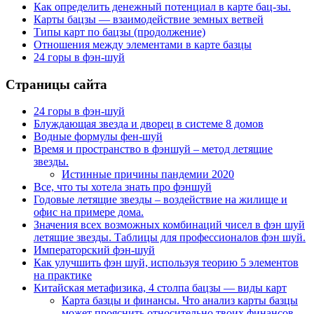
Как определить денежный потенциал в карте бац-зы.
Карты бацзы — взаимодействие земных ветвей
Типы карт по бацзы (продолжение)
Отношения между элементами в карте базцы
24 горы в фэн-шуй
Страницы сайта
24 горы в фэн-шуй
Блуждающая звезда и дворец в системе 8 домов
Водные формулы фен-шуй
Время и пространство в фэншуй – метод летящие
звезды.
Истинные причины пандемии 2020
Все, что ты хотела знать про фэншуй
Годовые летящие звезды – воздействие на жилище и
офис на примере дома.
Значения всех возможных комбинаций чисел в фэн шуй
летящие звезды. Таблицы для профессионалов фэн шуй.
Императорский фэн-шуй
Как улучшить фэн шуй, используя теорию 5 элементов
на практике
Китайская метафизика, 4 столпа бацзы — виды карт
Карта базцы и финансы. Что анализ карты базцы
может прояснить относительно твоих финансов.