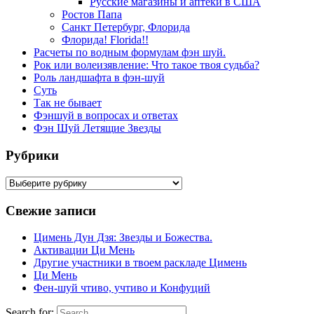
Русские магазины и аптеки в США
Ростов Папа
Санкт Петербург, Флорида
Флорида! Florida!!
Расчеты по водным формулам фэн шуй.
Рок или волеизявление: Что такое твоя судьба?
Роль ландшафта в фэн-шуй
Суть
Так не бывает
Фэншуй в вопросах и ответах
Фэн Шуй Летящие Звезды
Рубрики
Рубрики
Свежие записи
Цимень Дун Дзя: Звезды и Божества.
Активации Ци Мень
Другие участники в твоем раскладе Цимень
Ци Мень
Фен-шуй чтиво, учтиво и Конфуций
Search for: