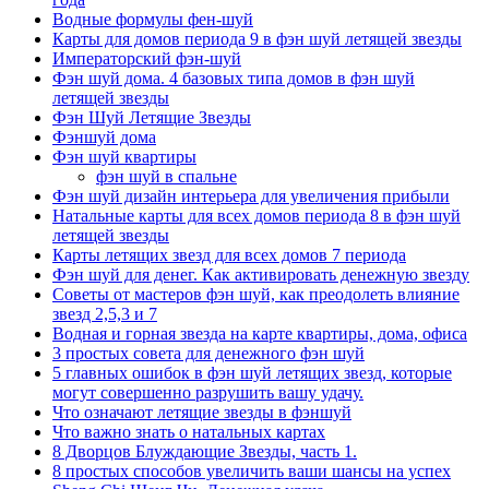
Водные формулы фен-шуй
Карты для домов периода 9 в фэн шуй летящей звезды
Императорский фэн-шуй
Фэн шуй дома. 4 базовых типа домов в фэн шуй
летящей звезды
Фэн Шуй Летящие Звезды
Фэншуй дома
Фэн шуй квартиры
фэн шуй в спальне
Фэн шуй дизайн интерьера для увеличения прибыли
Натальные карты для всех домов периода 8 в фэн шуй
летящей звезды
Карты летящих звезд для всех домов 7 периода
Фэн шуй для денег. Как активировать денежную звезду
Советы от мастеров фэн шуй, как преодолеть влияние
звезд 2,5,3 и 7
Водная и горная звезда на карте квартиры, дома, офиса
3 простых совета для денежного фэн шуй
5 главных ошибок в фэн шуй летящих звезд, которые
могут совершенно разрушить вашу удачу.
Что означают летящие звезды в фэншуй
Что важно знать о натальных картах
8 Дворцов Блуждающие Звезды, часть 1.
8 простых способов увеличить ваши шансы на успех