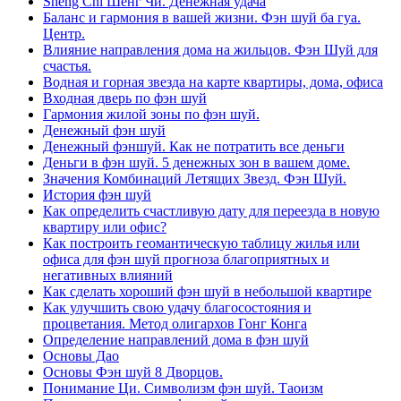
Sheng Chi Шенг Чи. Денежная удача
Баланс и гармония в вашей жизни. Фэн шуй ба гуа.
Центр.
Влияние направления дома на жильцов. Фэн Шуй для
счастья.
Водная и горная звезда на карте квартиры, дома, офиса
Входная дверь по фэн шуй
Гармония жилой зоны по фэн шуй.
Денежный фэн шуй
Денежный фэншуй. Как не потратить все деньги
Деньги в фэн шуй. 5 денежных зон в вашем доме.
Значения Комбинаций Летящих Звезд. Фэн Шуй.
История фэн шуй
Как определить счастливую дату для переезда в новую
квартиру или офис?
Как построить геомантическую таблицу жилья или
офиса для фэн шуй прогноза благоприятных и
негативных влияний
Как сделать хороший фэн шуй в небольшой квартире
Как улучшить свою удачу благосостояния и
процветания. Метод олигархов Гонг Конга
Определение направлений дома в фэн шуй
Основы Дао
Основы Фэн шуй 8 Дворцов.
Понимание Ци. Символизм фэн шуй. Таоизм