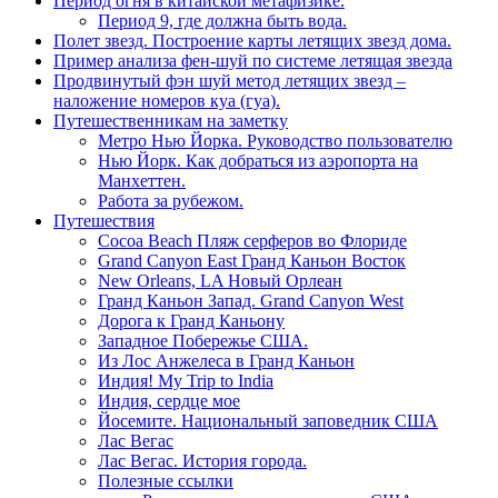
Период огня в китайской метафизике.
Период 9, где должна быть вода.
Полет звезд. Построение карты летящих звезд дома.
Пример анализа фен-шуй по системе летящая звезда
Продвинутый фэн шуй метод летящих звезд –
наложение номеров куа (гуа).
Путешественникам на заметку
Метро Нью Йорка. Руководство пользователю
Нью Йорк. Как добраться из аэропорта на
Манхеттен.
Работа за рубежом.
Путешествия
Cocoa Beach Пляж серферов во Флориде
Grand Canyon East Гранд Каньон Восток
New Orleans, LA Новый Орлеан
Гранд Каньон Запад. Grand Canyon West
Дорога к Гранд Каньону
Западное Побережье США.
Из Лос Анжелеса в Гранд Каньон
Индия! My Trip to India
Индия, сердце мое
Йосемите. Национальный заповедник США
Лас Вегас
Лас Вегас. История города.
Полезные ссылки