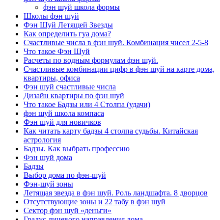
фэн шуй школа формы
Школы фэн шуй
Фэн Шуй Летящей Звезды
Как определить гуа дома?
Счастливые числа в фэн шуй. Комбинация чисел 2-5-8
Что такое Фэн Шуй
Расчеты по водным формулам фэн шуй.
Счастливые комбинации цифр в фэн шуй на карте дома,
квартиры, офиса
Фэн шуй счастливые числа
Дизайн квартиры по фэн шуй
Что такое Бадзы или 4 Столпа (удачи)
фэн шуй школа компаса
Фэн шуй для новичков
Как читать карту бадзы 4 столпа судьбы. Китайская
астрология
Бадзы. Как выбрать профессию
Фэн шуй дома
Бадзы
Выбор дома по фэн-шуй
Фэн-шуй зоны
Летящая звезда в фэн шуй. Роль ландшафта. 8 дворцов
Отсутствующие зоны и 22 табу в фэн шуй
Сектор фэн шуй «деньги»
Градус лицевого направления дома