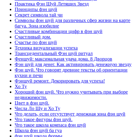
Практика Фэн Шуй Летящих Звезд
Принципы фэн шуй
Секрет символа тай чи
Символы фэн шуй для различных сфер жизни на карте
багуа. Зона изобилие
Счастливые комбинации цифр в фэн шуй
Счастливый дом.
Счастье по фэн шуй
Техника визуализации успеха
Трансцедентальный Фэн шуй ритуал
Феншуй: максимальная удача дома. 8 Дворцов
Фэн шуй для денег. Как активировать денежную звезду
Фэн шуй. Что говорят древние тексты об ориентации
кухни и печи
Фэншуй ремонт. Декорировать для успеха!
Хо Ту
Хороший фэн шуй. Что нужно учитывать при выборе
недвижимости.
Цвет в фэн шуй.
Числа Ло Шу и Хо Ту
Что делать, если отсутствует денежная зона фэн шуй
Что такое фигуры фэн шуй.
Что такое школа компаса фэн шуй
Школа фэн шуй ба гуа
фэн шуй школа формы