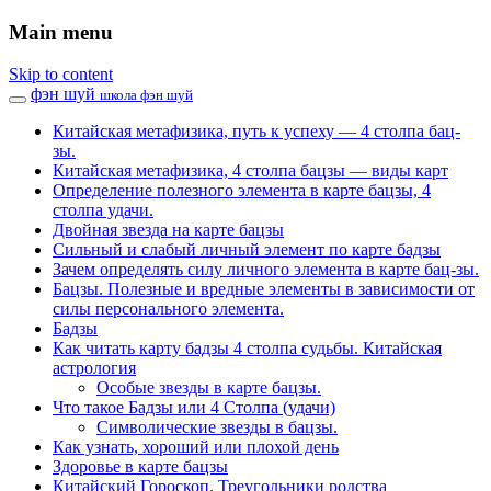
Main menu
Skip to content
фэн шуй
школа фэн шуй
Китайская метафизика, путь к успеху — 4 столпа бац-
зы.
Китайская метафизика, 4 столпа бацзы — виды карт
Определение полезного элемента в карте бацзы, 4
столпа удачи.
Двойная звезда на карте бацзы
Сильный и слабый личный элемент по карте бадзы
Зачем определять силу личного элемента в карте бац-зы.
Бацзы. Полезные и вредные элементы в зависимости от
силы персонального элемента.
Бадзы
Как читать карту бадзы 4 столпа судьбы. Китайская
астрология
Особые звезды в карте бацзы.
Что такое Бадзы или 4 Столпа (удачи)
Символические звезды в бацзы.
Как узнать, хороший или плохой день
Здоровье в карте бацзы
Китайский Гороскоп. Треугольники родства