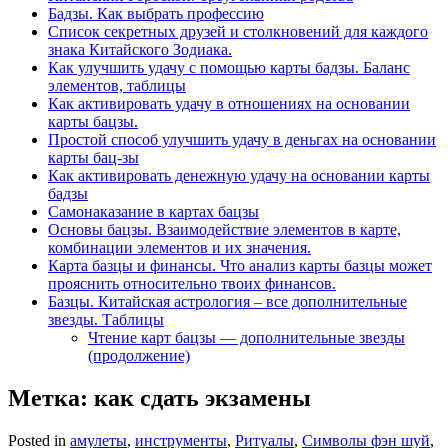
Бадзы. Как выбрать профессию
Список секретных друзей и cтолкновений для каждого
знака Китайского Зодиака.
Как улучшить удачу с помощью карты бадзы. Баланс
элементов, таблицы
Как активировать удачу в отношениях на основании
карты бацзы.
Простой способ улучшить удачу в деньгах на основании
карты бац-зы
Как активировать денежную удачу на основании карты
бадзы
Самонаказание в картах бацзы
Основы бацзы. Взаимодействие элементов в карте,
комбинации элементов и их значения.
Карта базцы и финансы. Что анализ карты базцы может
прояснить относительно твоих финансов.
Базцы. Китайская астрология – все дополнительные
звезды. Таблицы
Чтение карт бацзы — дополнительные звезды
(продолжение)
Метка:
как сдать экзамены
Posted in
амулеты
,
инструменты
,
Ритуалы
,
Символы фэн шуй
,