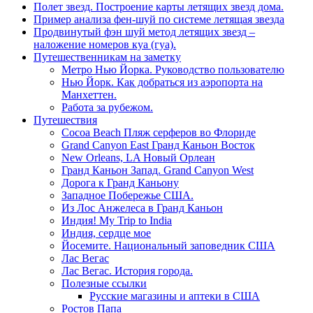
Полет звезд. Построение карты летящих звезд дома.
Пример анализа фен-шуй по системе летящая звезда
Продвинутый фэн шуй метод летящих звезд –
наложение номеров куа (гуа).
Путешественникам на заметку
Метро Нью Йорка. Руководство пользователю
Нью Йорк. Как добраться из аэропорта на
Манхеттен.
Работа за рубежом.
Путешествия
Cocoa Beach Пляж серферов во Флориде
Grand Canyon East Гранд Каньон Восток
New Orleans, LA Новый Орлеан
Гранд Каньон Запад. Grand Canyon West
Дорога к Гранд Каньону
Западное Побережье США.
Из Лос Анжелеса в Гранд Каньон
Индия! My Trip to India
Индия, сердце мое
Йосемите. Национальный заповедник США
Лас Вегас
Лас Вегас. История города.
Полезные ссылки
Русские магазины и аптеки в США
Ростов Папа