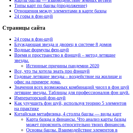
Карты бацзы — взаимодействие земных ветвей
Типы карт по бацзы (продолжение)
Отношения между элементами в карте базцы
24 горы в фэн-шуй
Страницы сайта
24 горы в фэн-шуй
Блуждающая звезда и дворец в системе 8 домов
Водные формулы фен-шуй
Время и пространство в фэншуй – метод летящие
звезды.
Истинные причины пандемии 2020
Все, что ты хотела знать про фэншуй
Годовые летящие звезды – воздействие на жилище и
офис на примере дома.
Значения всех возможных комбинаций чисел в фэн шуй
летящие звезды. Таблицы для профессионалов фэн шуй.
Императорский фэн-шуй
Как улучшить фэн шуй, используя теорию 5 элементов
на практике
Китайская метафизика, 4 столпа бацзы — виды карт
Карта базцы и финансы. Что анализ карты базцы
может прояснить относительно твоих финансов.
Основы бацзы. Взаимодействие элементов в