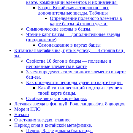
карте, комбинации элементов и их значения.
Базцы. Китайская астрология – все
дополнительные звезды. Таблицы
Определение полезного элемента в
карте бацзы, 4 столпа удачи.
Символические звезды в бацзы.
Чтение карт бацзы — дополнительные звезды
(продолжение)
Самонаказание в картах бацзы
Китайская метафизика, путь к успеху — 4 столпа бац-
зы.
Свойства 10 богов в бацзы — полезные и
неполезные элементы в карте
Зачем определять силу личного элемента в карте
бац-зы.
Как определить периоды удачи по карте бацзы.
Какой тип инвестиций подходит лучше к
твоей карте базцы.
Особые звезды в карте бацзы.
Летящая звезда в фэн шуй. Роль ландшафта. 8 дворцов
Море и НЛО
Начало
О летящих звездах, главное
Период огня в китайской метафизике.
Период 9, где должна быть вода.