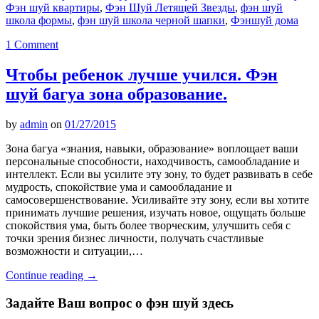
Фэн шуй квартиры
,
Фэн Шуй Летящей Звезды
,
фэн шуй
школа формы
,
фэн шуй школа черной шапки
,
Фэншуй дома
1 Comment
Чтобы ребенок лучше учился. Фэн
шуй багуа зона образование.
by
admin
on
01/27/2015
Зона багуа «знания, навыки, образование» воплощает ваши
персональные способности, находчивость, самообладание и
интеллект. Если вы усилите эту зону, то будет развивать в себе
мудрость, спокойствие ума и самообладание и
самосовершенствование. Усиливайте эту зону, если вы хотите
принимать лучшие решения, изучать новое, ощущать больше
спокойствия ума, быть более творческим, улучшить себя с
точки зрения бизнес личности, получать счастливые
возможности и ситуации,…
Continue reading
→
Задайте Ваш вопрос о фэн шуй здесь