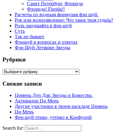
Санкт Петербург, Флорида
Флорида! Florida!!
Расчеты по водным формулам фэн шуй.
Рок или волеизявление: Что такое твоя судьба?
Роль ландшафта в фэн-шуй
Суть
Так не бывает
Фэншуй в вопросах и ответах
Фэн Шуй Летящие Звезды
Рубрики
Рубрики
Свежие записи
Цимень Дун Дзя: Звезды и Божества.
Активации Ци Мень
Другие участники в твоем раскладе Цимень
Ци Мень
Фен-шуй чтиво, учтиво и Конфуций
Search for: