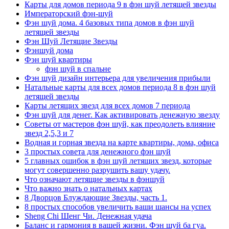
Карты для домов периода 9 в фэн шуй летящей звезды
Императорский фэн-шуй
Фэн шуй дома. 4 базовых типа домов в фэн шуй
летящей звезды
Фэн Шуй Летящие Звезды
Фэншуй дома
Фэн шуй квартиры
фэн шуй в спальне
Фэн шуй дизайн интерьера для увеличения прибыли
Натальные карты для всех домов периода 8 в фэн шуй
летящей звезды
Карты летящих звезд для всех домов 7 периода
Фэн шуй для денег. Как активировать денежную звезду
Советы от мастеров фэн шуй, как преодолеть влияние
звезд 2,5,3 и 7
Водная и горная звезда на карте квартиры, дома, офиса
3 простых совета для денежного фэн шуй
5 главных ошибок в фэн шуй летящих звезд, которые
могут совершенно разрушить вашу удачу.
Что означают летящие звезды в фэншуй
Что важно знать о натальных картах
8 Дворцов Блуждающие Звезды, часть 1.
8 простых способов увеличить ваши шансы на успех
Sheng Chi Шенг Чи. Денежная удача
Баланс и гармония в вашей жизни. Фэн шуй ба гуа.