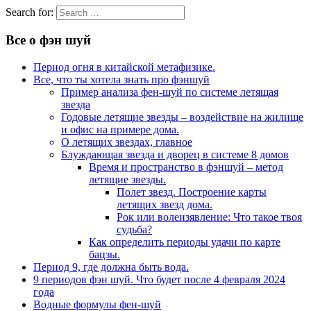
Search for:
Все о фэн шуй
Период огня в китайской метафизике.
Все, что ты хотела знать про фэншуй
Пример анализа фен-шуй по системе летящая
звезда
Годовые летящие звезды – воздействие на жилище
и офис на примере дома.
О летящих звездах, главное
Блуждающая звезда и дворец в системе 8 домов
Время и пространство в фэншуй – метод
летящие звезды.
Полет звезд. Построение карты
летящих звезд дома.
Рок или волеизявление: Что такое твоя
судьба?
Как определить периоды удачи по карте
бацзы.
Период 9, где должна быть вода.
9 периодов фэн шуй. Что будет после 4 февраля 2024
года
Водные формулы фен-шуй