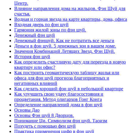
Центр.
Влияние направления дома на жильцов. Фэн Шуй для
счастья.
Водная и горная звезда на карте квартиры, дома, офиса
Входная дверь по фэн шуй
Гармония жилой зоны по фэн шуй.
Денежный фэн шуй
Денежный фэншуй. Как не потратить все деньги
Деньги в фэн шуй. 5 денежных зон в вашем доме.
Значения Комбинаций Летящих Звезд. Фэн Шуй.
История фэн шуй
Как определить счастливую дату для переезда в новую
квартиру или офис?
Как построить геомантическую таблицу жилья или
офиса для фэн шуй прогноза благоприятных и
негативных влияний
Как сделать хороший фэн шуй в небольшой квартире
Как улучшить свою удачу благосостояния и
процветания. Метод олигархов Гонг Конга
Определение направлений дома в фэн шуй
Основы Дао
Основы Фэн шуй 8 Дворцов.
Понимание Ци. Символизм фэн шуй. Таоизм
Похудеть с помощью фен шуй
Практика применения цифр в фэн шуй