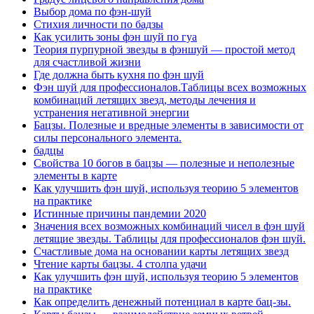
Выбор дома по фэн-шуй
Стихия личности по бадзы
Как усилить зоны фэн шуй по гуа
Теория пурпурной звезды в фэншуй — простой метод
для счастливой жизни
Где должна быть кухня по фэн шуй
Фэн шуй для профессионалов.Таблицы всех возможных
комбинаций летящих звезд, методы лечения и
устранения негативной энергии
Бацзы. Полезные и вредные элементы в зависимости от
силы персонального элемента.
бадцы
Свойства 10 богов в бацзы — полезные и неполезные
элементы в карте
Как улучшить фэн шуй, используя теорию 5 элементов
на практике
Истинные причины пандемии 2020
Значения всех возможных комбинаций чисел в фэн шуй
летящие звезды. Таблицы для профессионалов фэн шуй.
Счастливые дома на основании карты летящих звезд
Чтение карты бацзы. 4 столпа удачи
Как улучшить фэн шуй, используя теорию 5 элементов
на практике
Как определить денежный потенциал в карте бац-зы.