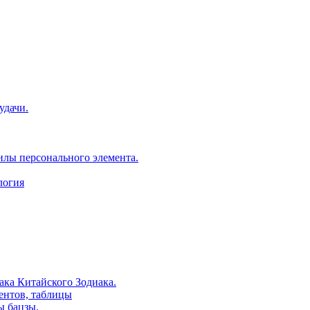
удачи.
илы персонального элемента.
логия
ака Китайского Зодиака.
ентов, таблицы
ы бацзы.