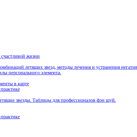
 счастливой жизни
мбинаций летящих звезд, методы лечения и устранения негати
илы персонального элемента.
менты в карте
 практике
етящие звезды. Таблицы для профессионалов фэн шуй.
 практике