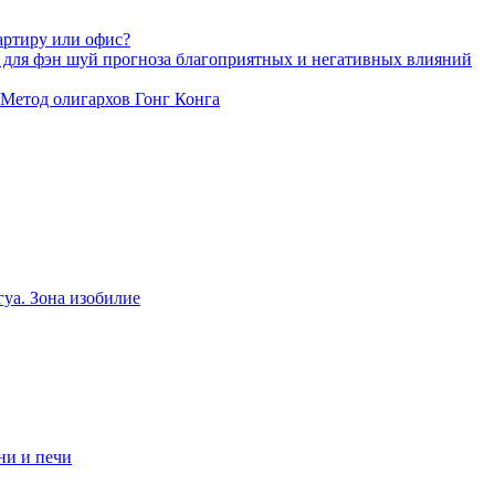
артиру или офис?
 для фэн шуй прогноза благоприятных и негативных влияний
 Метод олигархов Гонг Конга
уа. Зона изобилие
ни и печи