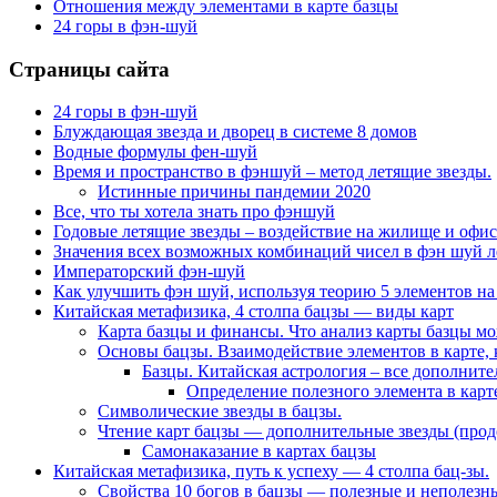
Отношения между элементами в карте базцы
24 горы в фэн-шуй
Страницы сайта
24 горы в фэн-шуй
Блуждающая звезда и дворец в системе 8 домов
Водные формулы фен-шуй
Время и пространство в фэншуй – метод летящие звезды.
Истинные причины пандемии 2020
Все, что ты хотела знать про фэншуй
Годовые летящие звезды – воздействие на жилище и офис
Значения всех возможных комбинаций чисел в фэн шуй л
Императорский фэн-шуй
Как улучшить фэн шуй, используя теорию 5 элементов на
Китайская метафизика, 4 столпа бацзы — виды карт
Карта базцы и финансы. Что анализ карты базцы м
Основы бацзы. Взаимодействие элементов в карте, 
Базцы. Китайская астрология – все дополнит
Определение полезного элемента в карте
Символические звезды в бацзы.
Чтение карт бацзы — дополнительные звезды (про
Самонаказание в картах бацзы
Китайская метафизика, путь к успеху — 4 столпа бац-зы.
Свойства 10 богов в бацзы — полезные и неполезны