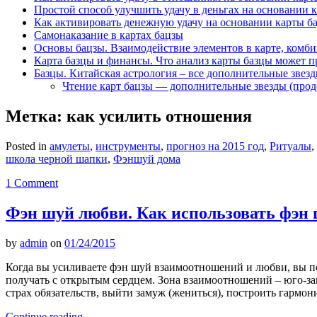
Простой способ улучшить удачу в деньгах на основании 
Как активировать денежную удачу на основании карты б
Самонаказание в картах бацзы
Основы бацзы. Взаимодействие элементов в карте, комби
Карта базцы и финансы. Что анализ карты базцы может п
Базцы. Китайская астрология – все дополнительные звез
Чтение карт бацзы — дополнительные звезды (про
Метка:
как усилить отношения
Posted in
амулеты
,
инструменты
,
прогноз на 2015 год
,
Ритуалы
,
школа черной шапки
,
Фэншуй дома
1 Comment
Фэн шуй любви. Как использовать фэн 
by
admin
on
01/24/2015
Когда вы усиливаете фэн шуй взаимоотношений и любви, вы по
получать с открытым сердцем. Зона взаимоотношений – юго-зап
страх обязательств, выйти замуж (жениться), построить гармон
Continue reading
→