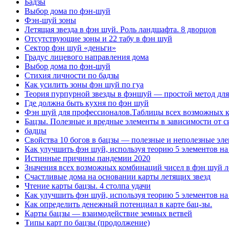
Бадзы
Выбор дома по фэн-шуй
Фэн-шуй зоны
Летящая звезда в фэн шуй. Роль ландшафта. 8 дворцов
Отсутствующие зоны и 22 табу в фэн шуй
Сектор фэн шуй «деньги»
Градус лицевого направления дома
Выбор дома по фэн-шуй
Стихия личности по бадзы
Как усилить зоны фэн шуй по гуа
Теория пурпурной звезды в фэншуй — простой метод для
Где должна быть кухня по фэн шуй
Фэн шуй для профессионалов.Таблицы всех возможных ко
Бацзы. Полезные и вредные элементы в зависимости от с
бадцы
Свойства 10 богов в бацзы — полезные и неполезные эле
Как улучшить фэн шуй, используя теорию 5 элементов на
Истинные причины пандемии 2020
Значения всех возможных комбинаций чисел в фэн шуй л
Счастливые дома на основании карты летящих звезд
Чтение карты бацзы. 4 столпа удачи
Как улучшить фэн шуй, используя теорию 5 элементов на
Как определить денежный потенциал в карте бац-зы.
Карты бацзы — взаимодействие земных ветвей
Типы карт по бацзы (продолжение)