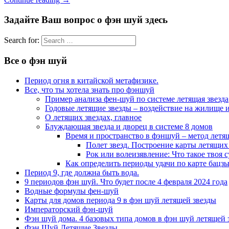
Задайте Ваш вопрос о фэн шуй здесь
Search for:
Все о фэн шуй
Период огня в китайской метафизике.
Все, что ты хотела знать про фэншуй
Пример анализа фен-шуй по системе летящая звезда
Годовые летящие звезды – воздействие на жилище и
О летящих звездах, главное
Блуждающая звезда и дворец в системе 8 домов
Время и пространство в фэншуй – метод летя
Полет звезд. Построение карты летящих 
Рок или волеизявление: Что такое твоя с
Как определить периоды удачи по карте бацзы
Период 9, где должна быть вода.
9 периодов фэн шуй. Что будет после 4 февраля 2024 года
Водные формулы фен-шуй
Карты для домов периода 9 в фэн шуй летящей звезды
Императорский фэн-шуй
Фэн шуй дома. 4 базовых типа домов в фэн шуй летящей 
Фэн Шуй Летящие Звезды