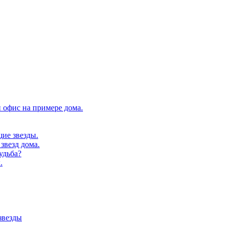
 офис на примере дома.
щие звезды.
звезд дома.
удьба?
.
звезды