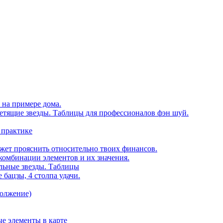
 на примере дома.
етящие звезды. Таблицы для профессионалов фэн шуй.
 практике
ожет прояснить относительно твоих финансов.
комбинации элементов и их значения.
ельные звезды. Таблицы
 бацзы, 4 столпа удачи.
должение)
е элементы в карте