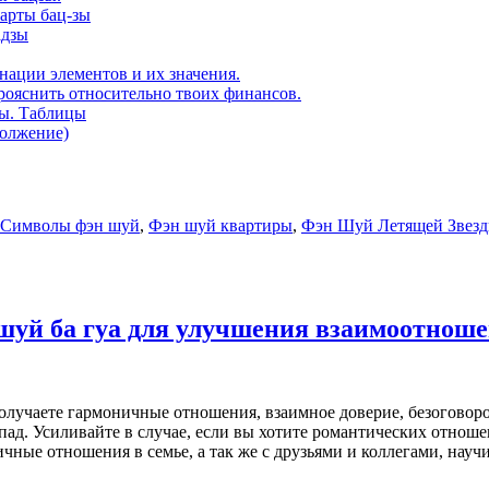
карты бац-зы
адзы
нации элементов и их значения.
рояснить относительно твоих финансов.
ды. Таблицы
должение)
Символы фэн шуй
,
Фэн шуй квартиры
,
Фэн Шуй Летящей Звез
шуй ба гуа для улучшения взаимоотноше
лучаете гармоничные отношения, взаимное доверие, безоговоро
ад. Усиливайте в случае, если вы хотите романтических отноше
ичные отношения в семье, а так же с друзьями и коллегами, науч