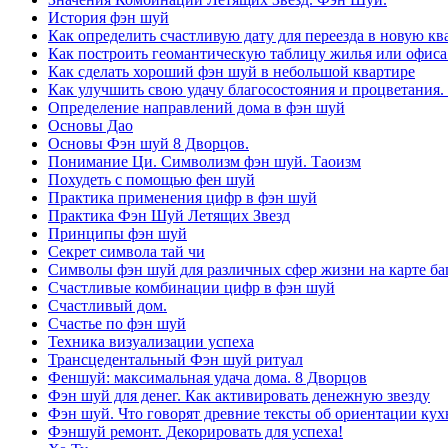
История фэн шуй
Как определить счастливую дату для переезда в новую кв
Как построить геомантическую таблицу жилья или офиса
Как сделать хороший фэн шуй в небольшой квартире
Как улучшить свою удачу благосостояния и процветания.
Определение направлений дома в фэн шуй
Основы Дао
Основы Фэн шуй 8 Дворцов.
Понимание Ци. Символизм фэн шуй. Таоизм
Похудеть с помощью фен шуй
Практика применения цифр в фэн шуй
Практика Фэн Шуй Летящих Звезд
Принципы фэн шуй
Секрет символа тай чи
Символы фэн шуй для различных сфер жизни на карте баг
Счастливые комбинации цифр в фэн шуй
Счастливый дом.
Счастье по фэн шуй
Техника визуализации успеха
Трансцедентальный Фэн шуй ритуал
Феншуй: максимальная удача дома. 8 Дворцов
Фэн шуй для денег. Как активировать денежную звезду
Фэн шуй. Что говорят древние тексты об ориентации кух
Фэншуй ремонт. Декорировать для успеха!