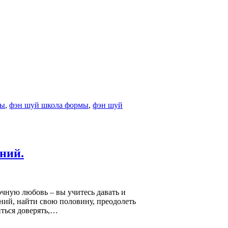
ды
,
фэн шуй школа формы
,
фэн шуй
ний.
чную любовь – вы учитесь давать и
ний, найти свою половину, преодолеть
иться доверять,…