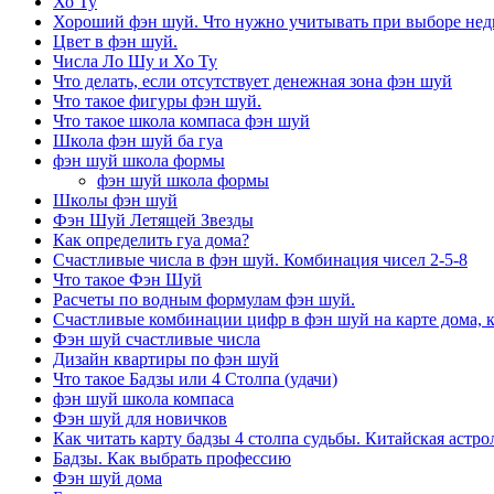
Хо Ту
Хороший фэн шуй. Что нужно учитывать при выборе не
Цвет в фэн шуй.
Числа Ло Шу и Хо Ту
Что делать, если отсутствует денежная зона фэн шуй
Что такое фигуры фэн шуй.
Что такое школа компаса фэн шуй
Школа фэн шуй ба гуа
фэн шуй школа формы
фэн шуй школа формы
Школы фэн шуй
Фэн Шуй Летящей Звезды
Как определить гуа дома?
Счастливые числа в фэн шуй. Комбинация чисел 2-5-8
Что такое Фэн Шуй
Расчеты по водным формулам фэн шуй.
Счастливые комбинации цифр в фэн шуй на карте дома, 
Фэн шуй счастливые числа
Дизайн квартиры по фэн шуй
Что такое Бадзы или 4 Столпа (удачи)
фэн шуй школа компаса
Фэн шуй для новичков
Как читать карту бадзы 4 столпа судьбы. Китайская астро
Бадзы. Как выбрать профессию
Фэн шуй дома