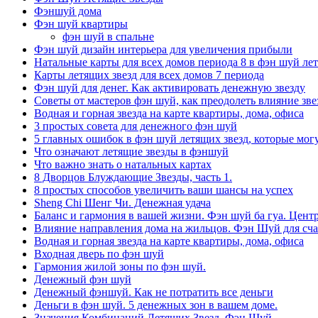
Фэншуй дома
Фэн шуй квартиры
фэн шуй в спальне
Фэн шуй дизайн интерьера для увеличения прибыли
Натальные карты для всех домов периода 8 в фэн шуй ле
Карты летящих звезд для всех домов 7 периода
Фэн шуй для денег. Как активировать денежную звезду
Советы от мастеров фэн шуй, как преодолеть влияние звез
Водная и горная звезда на карте квартиры, дома, офиса
3 простых совета для денежного фэн шуй
5 главных ошибок в фэн шуй летящих звезд, которые мог
Что означают летящие звезды в фэншуй
Что важно знать о натальных картах
8 Дворцов Блуждающие Звезды, часть 1.
8 простых способов увеличить ваши шансы на успех
Sheng Chi Шенг Чи. Денежная удача
Баланс и гармония в вашей жизни. Фэн шуй ба гуа. Центр
Влияние направления дома на жильцов. Фэн Шуй для сча
Водная и горная звезда на карте квартиры, дома, офиса
Входная дверь по фэн шуй
Гармония жилой зоны по фэн шуй.
Денежный фэн шуй
Денежный фэншуй. Как не потратить все деньги
Деньги в фэн шуй. 5 денежных зон в вашем доме.
Значения Комбинаций Летящих Звезд. Фэн Шуй.