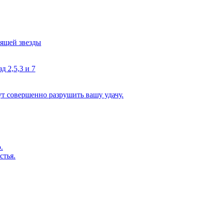
тящей звезды
д 2,5,3 и 7
ут совершенно разрушить вашу удачу.
.
стья.