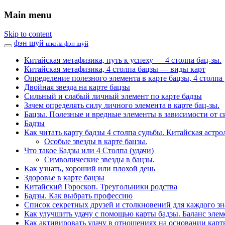
Main menu
Skip to content
фэн шуй
школа фэн шуй
Китайская метафизика, путь к успеху — 4 столпа бац-зы.
Китайская метафизика, 4 столпа бацзы — виды карт
Определение полезного элемента в карте бацзы, 4 столпа 
Двойная звезда на карте бацзы
Сильный и слабый личный элемент по карте бадзы
Зачем определять силу личного элемента в карте бац-зы.
Бацзы. Полезные и вредные элементы в зависимости от с
Бадзы
Как читать карту бадзы 4 столпа судьбы. Китайская астро
Особые звезды в карте бацзы.
Что такое Бадзы или 4 Столпа (удачи)
Символические звезды в бацзы.
Как узнать, хороший или плохой день
Здоровье в карте бацзы
Китайский Гороскоп. Треугольники родства
Бадзы. Как выбрать профессию
Список секретных друзей и cтолкновений для каждого зн
Как улучшить удачу с помощью карты бадзы. Баланс элем
Как активировать удачу в отношениях на основании карт