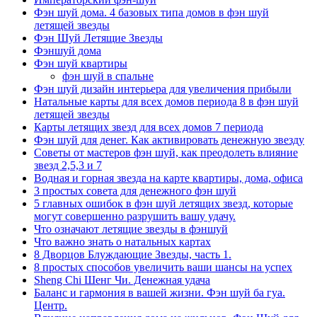
Фэн шуй дома. 4 базовых типа домов в фэн шуй
летящей звезды
Фэн Шуй Летящие Звезды
Фэншуй дома
Фэн шуй квартиры
фэн шуй в спальне
Фэн шуй дизайн интерьера для увеличения прибыли
Натальные карты для всех домов периода 8 в фэн шуй
летящей звезды
Карты летящих звезд для всех домов 7 периода
Фэн шуй для денег. Как активировать денежную звезду
Советы от мастеров фэн шуй, как преодолеть влияние
звезд 2,5,3 и 7
Водная и горная звезда на карте квартиры, дома, офиса
3 простых совета для денежного фэн шуй
5 главных ошибок в фэн шуй летящих звезд, которые
могут совершенно разрушить вашу удачу.
Что означают летящие звезды в фэншуй
Что важно знать о натальных картах
8 Дворцов Блуждающие Звезды, часть 1.
8 простых способов увеличить ваши шансы на успех
Sheng Chi Шенг Чи. Денежная удача
Баланс и гармония в вашей жизни. Фэн шуй ба гуа.
Центр.