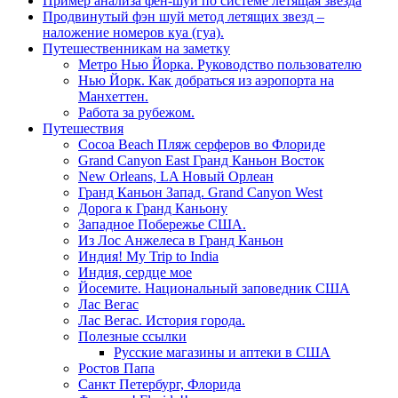
Пример анализа фен-шуй по системе летящая звезда
Продвинутый фэн шуй метод летящих звезд –
наложение номеров куа (гуа).
Путешественникам на заметку
Метро Нью Йорка. Руководство пользователю
Нью Йорк. Как добраться из аэропорта на
Манхеттен.
Работа за рубежом.
Путешествия
Cocoa Beach Пляж серферов во Флориде
Grand Canyon East Гранд Каньон Восток
New Orleans, LA Новый Орлеан
Гранд Каньон Запад. Grand Canyon West
Дорога к Гранд Каньону
Западное Побережье США.
Из Лос Анжелеса в Гранд Каньон
Индия! My Trip to India
Индия, сердце мое
Йосемите. Национальный заповедник США
Лас Вегас
Лас Вегас. История города.
Полезные ссылки
Русские магазины и аптеки в США
Ростов Папа
Санкт Петербург, Флорида