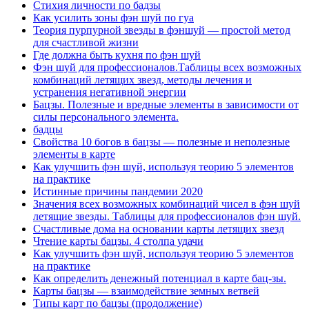
Стихия личности по бадзы
Как усилить зоны фэн шуй по гуа
Теория пурпурной звезды в фэншуй — простой метод
для счастливой жизни
Где должна быть кухня по фэн шуй
Фэн шуй для профессионалов.Таблицы всех возможных
комбинаций летящих звезд, методы лечения и
устранения негативной энергии
Бацзы. Полезные и вредные элементы в зависимости от
силы персонального элемента.
бадцы
Свойства 10 богов в бацзы — полезные и неполезные
элементы в карте
Как улучшить фэн шуй, используя теорию 5 элементов
на практике
Истинные причины пандемии 2020
Значения всех возможных комбинаций чисел в фэн шуй
летящие звезды. Таблицы для профессионалов фэн шуй.
Счастливые дома на основании карты летящих звезд
Чтение карты бацзы. 4 столпа удачи
Как улучшить фэн шуй, используя теорию 5 элементов
на практике
Как определить денежный потенциал в карте бац-зы.
Карты бацзы — взаимодействие земных ветвей
Типы карт по бацзы (продолжение)