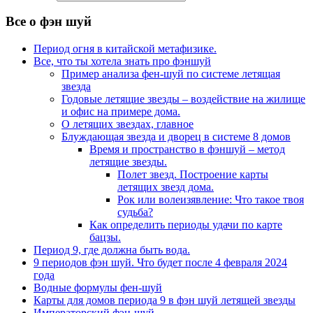
Все о фэн шуй
Период огня в китайской метафизике.
Все, что ты хотела знать про фэншуй
Пример анализа фен-шуй по системе летящая
звезда
Годовые летящие звезды – воздействие на жилище
и офис на примере дома.
О летящих звездах, главное
Блуждающая звезда и дворец в системе 8 домов
Время и пространство в фэншуй – метод
летящие звезды.
Полет звезд. Построение карты
летящих звезд дома.
Рок или волеизявление: Что такое твоя
судьба?
Как определить периоды удачи по карте
бацзы.
Период 9, где должна быть вода.
9 периодов фэн шуй. Что будет после 4 февраля 2024
года
Водные формулы фен-шуй
Карты для домов периода 9 в фэн шуй летящей звезды
Императорский фэн-шуй