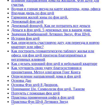
Влияние направления дома на жильцов. Фэн Шуй для
счастья.
Водная и горная звезда на карте квартиры, дома, офиса
Входная дверь по фэн шуй
Гармония жилой зоны по фэн шуй.
Денежный фэн шуй
Денежный фэншуй. Как не потратить все деньги
Деньги в фэн шуй. 5 денежных зон в вашем доме.
Значения Комбинаций Летящих Звезд. Фэн Шуй.
История фэн шуй
Как определить счастливую дату для переезда в новую
квартиру или офис?
Как построить геомантическую таблицу жилья или
офиса для фэн шуй прогноза благоприятных и
негативных влияний
Как сделать хороший фэн шуй в небольшой квартире
Как улучшить свою удачу благосостояния и
процветания. Метод олигархов Гонг Конга
Определение направлений дома в фэн шуй
Основы Дао
Основы Фэн шуй 8 Дворцов.
Понимание Ци. Символизм фэн шуй. Таоизм
Похудеть с помощью фен шуй
Практика применения цифр в фэн шуй
Практика Фэн Шуй Летящих Звезд