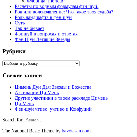
Флорида! Florida!!
Расчеты по водным формулам фэн шуй.
Рок или волеизявление: Что такое твоя судьба?
Роль ландшафта в фэн-шуй
Суть
Так не бывает
Фэншуй в вопросах и ответах
Фэн Шуй Летящие Звезды
Рубрики
Рубрики
Свежие записи
Цимень Дун Дзя: Звезды и Божества.
Активации Ци Мень
Другие участники в твоем раскладе Цимень
Ци Мень
Фен-шуй чтиво, учтиво и Конфуций
Search for:
The National Basic Theme by
bavotasan.com
.