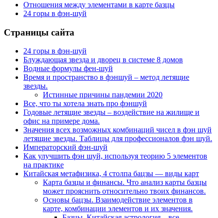
Отношения между элементами в карте базцы
24 горы в фэн-шуй
Страницы сайта
24 горы в фэн-шуй
Блуждающая звезда и дворец в системе 8 домов
Водные формулы фен-шуй
Время и пространство в фэншуй – метод летящие
звезды.
Истинные причины пандемии 2020
Все, что ты хотела знать про фэншуй
Годовые летящие звезды – воздействие на жилище и
офис на примере дома.
Значения всех возможных комбинаций чисел в фэн шуй
летящие звезды. Таблицы для профессионалов фэн шуй.
Императорский фэн-шуй
Как улучшить фэн шуй, используя теорию 5 элементов
на практике
Китайская метафизика, 4 столпа бацзы — виды карт
Карта базцы и финансы. Что анализ карты базцы
может прояснить относительно твоих финансов.
Основы бацзы. Взаимодействие элементов в
карте, комбинации элементов и их значения.
Базцы. Китайская астрология – все