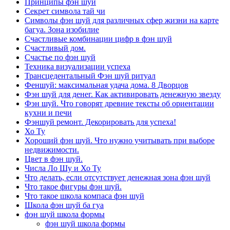
Принципы фэн шуй
Секрет символа тай чи
Символы фэн шуй для различных сфер жизни на карте
багуа. Зона изобилие
Счастливые комбинации цифр в фэн шуй
Счастливый дом.
Счастье по фэн шуй
Техника визуализации успеха
Трансцедентальный Фэн шуй ритуал
Феншуй: максимальная удача дома. 8 Дворцов
Фэн шуй для денег. Как активировать денежную звезду
Фэн шуй. Что говорят древние тексты об ориентации
кухни и печи
Фэншуй ремонт. Декорировать для успеха!
Хо Ту
Хороший фэн шуй. Что нужно учитывать при выборе
недвижимости.
Цвет в фэн шуй.
Числа Ло Шу и Хо Ту
Что делать, если отсутствует денежная зона фэн шуй
Что такое фигуры фэн шуй.
Что такое школа компаса фэн шуй
Школа фэн шуй ба гуа
фэн шуй школа формы
фэн шуй школа формы