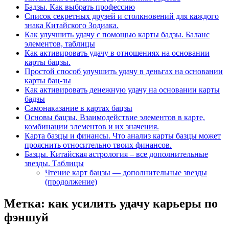
Бадзы. Как выбрать профессию
Список секретных друзей и cтолкновений для каждого
знака Китайского Зодиака.
Как улучшить удачу с помощью карты бадзы. Баланс
элементов, таблицы
Как активировать удачу в отношениях на основании
карты бацзы.
Простой способ улучшить удачу в деньгах на основании
карты бац-зы
Как активировать денежную удачу на основании карты
бадзы
Самонаказание в картах бацзы
Основы бацзы. Взаимодействие элементов в карте,
комбинации элементов и их значения.
Карта базцы и финансы. Что анализ карты базцы может
прояснить относительно твоих финансов.
Базцы. Китайская астрология – все дополнительные
звезды. Таблицы
Чтение карт бацзы — дополнительные звезды
(продолжение)
Метка:
как усилить удачу карьеры по
фэншуй