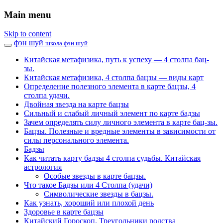
Main menu
Skip to content
фэн шуй
школа фэн шуй
Китайская метафизика, путь к успеху — 4 столпа бац-
зы.
Китайская метафизика, 4 столпа бацзы — виды карт
Определение полезного элемента в карте бацзы, 4
столпа удачи.
Двойная звезда на карте бацзы
Сильный и слабый личный элемент по карте бадзы
Зачем определять силу личного элемента в карте бац-зы.
Бацзы. Полезные и вредные элементы в зависимости от
силы персонального элемента.
Бадзы
Как читать карту бадзы 4 столпа судьбы. Китайская
астрология
Особые звезды в карте бацзы.
Что такое Бадзы или 4 Столпа (удачи)
Символические звезды в бацзы.
Как узнать, хороший или плохой день
Здоровье в карте бацзы
Китайский Гороскоп. Треугольники родства