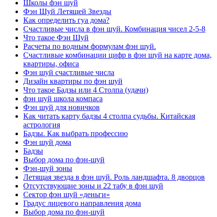
Школы фэн шуй
Фэн Шуй Летящей Звезды
Как определить гуа дома?
Счастливые числа в фэн шуй. Комбинация чисел 2-5-8
Что такое Фэн Шуй
Расчеты по водным формулам фэн шуй.
Счастливые комбинации цифр в фэн шуй на карте дома,
квартиры, офиса
Фэн шуй счастливые числа
Дизайн квартиры по фэн шуй
Что такое Бадзы или 4 Столпа (удачи)
фэн шуй школа компаса
Фэн шуй для новичков
Как читать карту бадзы 4 столпа судьбы. Китайская
астрология
Бадзы. Как выбрать профессию
Фэн шуй дома
Бадзы
Выбор дома по фэн-шуй
Фэн-шуй зоны
Летящая звезда в фэн шуй. Роль ландшафта. 8 дворцов
Отсутствующие зоны и 22 табу в фэн шуй
Сектор фэн шуй «деньги»
Градус лицевого направления дома
Выбор дома по фэн-шуй