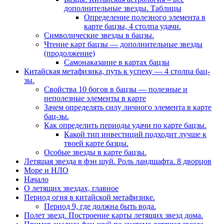
дополнительные звезды. Таблицы
Определение полезного элемента в
карте бацзы, 4 столпа удачи.
Символические звезды в бацзы.
Чтение карт бацзы — дополнительные звезды
(продолжение)
Самонаказание в картах бацзы
Китайская метафизика, путь к успеху — 4 столпа бац-
зы.
Свойства 10 богов в бацзы — полезные и
неполезные элементы в карте
Зачем определять силу личного элемента в карте
бац-зы.
Как определить периоды удачи по карте бацзы.
Какой тип инвестиций подходит лучше к
твоей карте базцы.
Особые звезды в карте бацзы.
Летящая звезда в фэн шуй. Роль ландшафта. 8 дворцов
Море и НЛО
Начало
О летящих звездах, главное
Период огня в китайской метафизике.
Период 9, где должна быть вода.
Полет звезд. Построение карты летящих звезд дома.