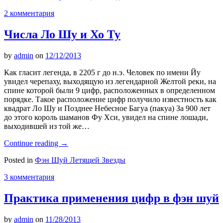
2 комментария
Числа Ло Шу и Хо Ту
by
admin
on
12/12/2013
Как гласит легенда, в 2205 г до н.э. Человек по имени Йу
увидел черепаху, выходящую из легендарной Желтой реки, на
спине которой были 9 цифр, расположенных в определенном
порядке. Такое расположение цифр получило известность как
квадрат Ло Шу и Позднее Небесное Багуа (пакуа) За 900 лет
до этого король шаманов Фу Хси, увидел на спине лошади,
выходившей из той же…
Continue reading
→
Posted in
Фэн Шуй Летящей Звезды
3 комментария
Практика применения цифр в фэн шуй
by
admin
on
11/28/2013