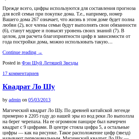
Прежде всего, цифры используются для составления прогноза
для всей семьи при покупке дома. Т.е., например, номер
Вашего дома 267 означает, что жизнь в этом доме будет полна
любви (2), все члены семьи будут выполнять свои обязанности
(6), станут мудрее и повысят уровень своих знаний (7). В
целом, для расчета благоприятности цифр в зависимости от
года постройки дома, можно использовать такую…
Continue reading
→
Posted in
Фэн Шуй Летящей Звезды
17 комментариев
Квадрат Ло Шу
by
admin
on
05/03/2013
Магический квадрат Ло Шу. По древней китайской легенде
примерно в 2205 году до нашей эры из вод реки Ло выползла
на берег черепаха. На ее огромном панцире был начерчен
квадрат с 9 цифрами. В центре стояла цифра 5, а остальные
цифры — как на рисунке. Такое расположение цифр (звезд)
называют первоначальным. Магический квадрат Ло Шу —