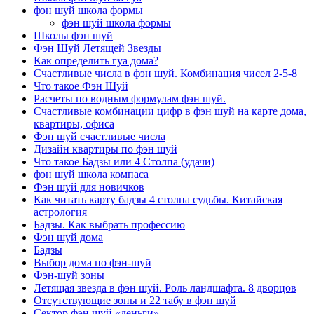
фэн шуй школа формы
фэн шуй школа формы
Школы фэн шуй
Фэн Шуй Летящей Звезды
Как определить гуа дома?
Счастливые числа в фэн шуй. Комбинация чисел 2-5-8
Что такое Фэн Шуй
Расчеты по водным формулам фэн шуй.
Счастливые комбинации цифр в фэн шуй на карте дома,
квартиры, офиса
Фэн шуй счастливые числа
Дизайн квартиры по фэн шуй
Что такое Бадзы или 4 Столпа (удачи)
фэн шуй школа компаса
Фэн шуй для новичков
Как читать карту бадзы 4 столпа судьбы. Китайская
астрология
Бадзы. Как выбрать профессию
Фэн шуй дома
Бадзы
Выбор дома по фэн-шуй
Фэн-шуй зоны
Летящая звезда в фэн шуй. Роль ландшафта. 8 дворцов
Отсутствующие зоны и 22 табу в фэн шуй
Сектор фэн шуй «деньги»