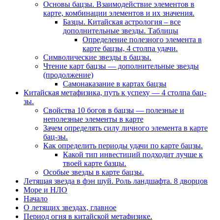
Основы бацзы. Взаимодействие элементов в
карте, комбинации элементов и их значения.
Базцы. Китайская астрология – все
дополнительные звезды. Таблицы
Определение полезного элемента в
карте бацзы, 4 столпа удачи.
Символические звезды в бацзы.
Чтение карт бацзы — дополнительные звезды
(продолжение)
Самонаказание в картах бацзы
Китайская метафизика, путь к успеху — 4 столпа бац-
зы.
Свойства 10 богов в бацзы — полезные и
неполезные элементы в карте
Зачем определять силу личного элемента в карте
бац-зы.
Как определить периоды удачи по карте бацзы.
Какой тип инвестиций подходит лучше к
твоей карте базцы.
Особые звезды в карте бацзы.
Летящая звезда в фэн шуй. Роль ландшафта. 8 дворцов
Море и НЛО
Начало
О летящих звездах, главное
Период огня в китайской метафизике.