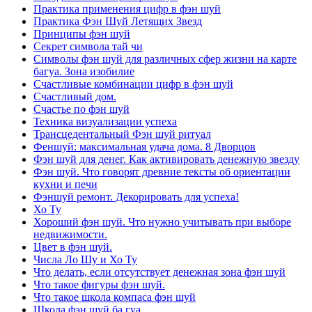
Практика применения цифр в фэн шуй
Практика Фэн Шуй Летящих Звезд
Принципы фэн шуй
Секрет символа тай чи
Символы фэн шуй для различных сфер жизни на карте
багуа. Зона изобилие
Счастливые комбинации цифр в фэн шуй
Счастливый дом.
Счастье по фэн шуй
Техника визуализации успеха
Трансцедентальный Фэн шуй ритуал
Феншуй: максимальная удача дома. 8 Дворцов
Фэн шуй для денег. Как активировать денежную звезду
Фэн шуй. Что говорят древние тексты об ориентации
кухни и печи
Фэншуй ремонт. Декорировать для успеха!
Хо Ту
Хороший фэн шуй. Что нужно учитывать при выборе
недвижимости.
Цвет в фэн шуй.
Числа Ло Шу и Хо Ту
Что делать, если отсутствует денежная зона фэн шуй
Что такое фигуры фэн шуй.
Что такое школа компаса фэн шуй
Школа фэн шуй ба гуа