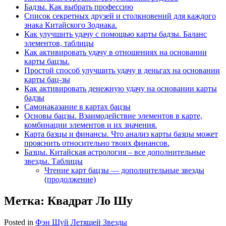
Бадзы. Как выбрать профессию
Список секретных друзей и cтолкновений для каждого
знака Китайского Зодиака.
Как улучшить удачу с помощью карты бадзы. Баланс
элементов, таблицы
Как активировать удачу в отношениях на основании
карты бацзы.
Простой способ улучшить удачу в деньгах на основании
карты бац-зы
Как активировать денежную удачу на основании карты
бадзы
Самонаказание в картах бацзы
Основы бацзы. Взаимодействие элементов в карте,
комбинации элементов и их значения.
Карта базцы и финансы. Что анализ карты базцы может
прояснить относительно твоих финансов.
Базцы. Китайская астрология – все дополнительные
звезды. Таблицы
Чтение карт бацзы — дополнительные звезды
(продолжение)
Метка:
Квадрат Ло Шу
Posted in
Фэн Шуй Летящей Звезды