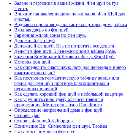
Баланс и гармония в вашей жизни. Фэн шуй ба гуа.
Центр.
Влияние направления дома на жильцов. Фэн Шуй для
счастья.
Водная и горная звезда на карте квартиры, дома, офиса
Входная дверь по фэн шуй
Гармония жилой зоны по фэн шуй.
Денежный фэн шуй
Денежный фэншуй. Как не потратить все деньги
Деньги в фэн шуй. 5 денежных зон в вашем доме.
Значения Комбинаций Летящих Звезд. Фэн Шуй.
История фэн шуй
Как определить счастливую дату для переезда в новую
квартиру или офис?
Как построить геомантическую таблицу жилья или
офиса для фэн шуй прогноза благоприятных и
негативных влияний
Как сделать хороший фэн шуй в небольшой квартире
Как улучшить свою удачу благосостояния и
процветания. Метод олигархов Гонг Конга
Определение направлений дома в фэн шуй
Основы Дао
Основы Фэн шуй 8 Дворцов.
Понимание Ци. Символизм фэн шуй. Таоизм
Похудеть с помощью фен шуй