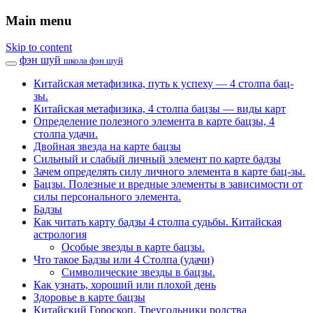
Main menu
Skip to content
фэн шуй
школа фэн шуй
Китайская метафизика, путь к успеху — 4 столпа бац-
зы.
Китайская метафизика, 4 столпа бацзы — виды карт
Определение полезного элемента в карте бацзы, 4
столпа удачи.
Двойная звезда на карте бацзы
Сильный и слабый личный элемент по карте бадзы
Зачем определять силу личного элемента в карте бац-зы.
Бацзы. Полезные и вредные элементы в зависимости от
силы персонального элемента.
Бадзы
Как читать карту бадзы 4 столпа судьбы. Китайская
астрология
Особые звезды в карте бацзы.
Что такое Бадзы или 4 Столпа (удачи)
Символические звезды в бацзы.
Как узнать, хороший или плохой день
Здоровье в карте бацзы
Китайский Гороскоп. Треугольники родства