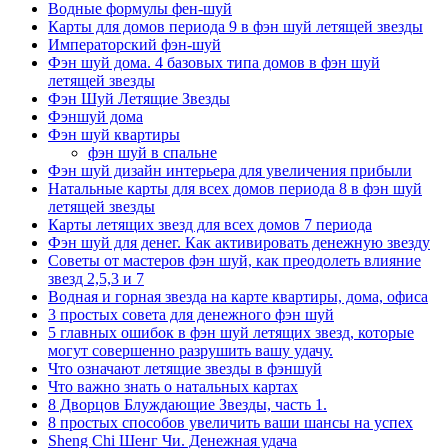
Водные формулы фен-шуй
Карты для домов периода 9 в фэн шуй летящей звезды
Императорский фэн-шуй
Фэн шуй дома. 4 базовых типа домов в фэн шуй
летящей звезды
Фэн Шуй Летящие Звезды
Фэншуй дома
Фэн шуй квартиры
фэн шуй в спальне
Фэн шуй дизайн интерьера для увеличения прибыли
Натальные карты для всех домов периода 8 в фэн шуй
летящей звезды
Карты летящих звезд для всех домов 7 периода
Фэн шуй для денег. Как активировать денежную звезду
Советы от мастеров фэн шуй, как преодолеть влияние
звезд 2,5,3 и 7
Водная и горная звезда на карте квартиры, дома, офиса
3 простых совета для денежного фэн шуй
5 главных ошибок в фэн шуй летящих звезд, которые
могут совершенно разрушить вашу удачу.
Что означают летящие звезды в фэншуй
Что важно знать о натальных картах
8 Дворцов Блуждающие Звезды, часть 1.
8 простых способов увеличить ваши шансы на успех
Sheng Chi Шенг Чи. Денежная удача