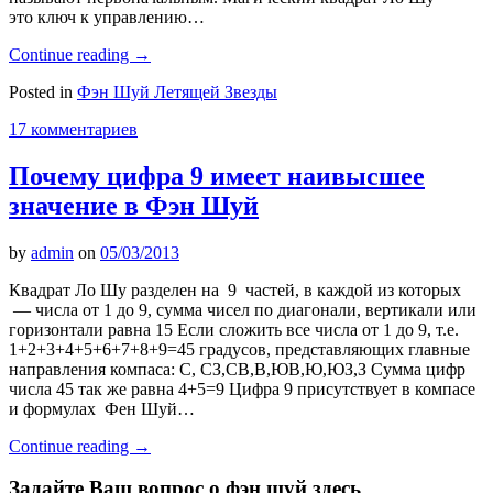
это ключ к управлению…
Continue reading
→
Posted in
Фэн Шуй Летящей Звезды
17 комментариев
Почему цифра 9 имеет наивысшее
значение в Фэн Шуй
by
admin
on
05/03/2013
Квадрат Ло Шу разделен на 9 частей, в каждой из которых
— числа от 1 до 9, сумма чисел по диагонали, вертикали или
горизонтали равна 15 Если сложить все числа от 1 до 9, т.е.
1+2+3+4+5+6+7+8+9=45 градусов, представляющих главные
направления компаса: С, СЗ,СВ,В,ЮВ,Ю,ЮЗ,З Сумма цифр
числа 45 так же равна 4+5=9 Цифра 9 присутствует в компасе
и формулах Фен Шуй…
Continue reading
→
Задайте Ваш вопрос о фэн шуй здесь