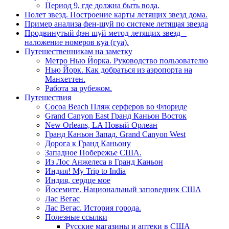
Период 9, где должна быть вода.
Полет звезд. Построение карты летящих звезд дома.
Пример анализа фен-шуй по системе летящая звезда
Продвинутый фэн шуй метод летящих звезд –
наложение номеров куа (гуа).
Путешественникам на заметку
Метро Нью Йорка. Руководство пользователю
Нью Йорк. Как добраться из аэропорта на
Манхеттен.
Работа за рубежом.
Путешествия
Cocoa Beach Пляж серферов во Флориде
Grand Canyon East Гранд Каньон Восток
New Orleans, LA Новый Орлеан
Гранд Каньон Запад. Grand Canyon West
Дорога к Гранд Каньону
Западное Побережье США.
Из Лос Анжелеса в Гранд Каньон
Индия! My Trip to India
Индия, сердце мое
Йосемите. Национальный заповедник США
Лас Вегас
Лас Вегас. История города.
Полезные ссылки
Русские магазины и аптеки в США