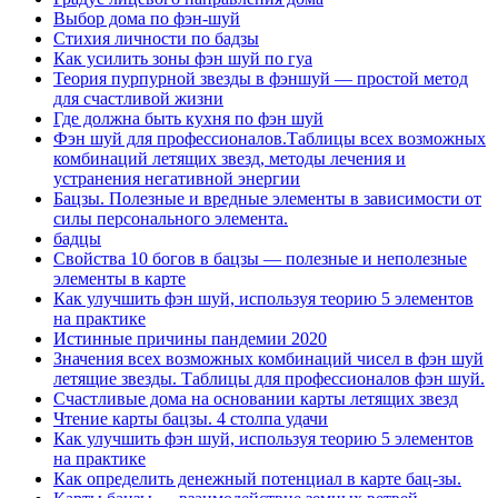
Выбор дома по фэн-шуй
Стихия личности по бадзы
Как усилить зоны фэн шуй по гуа
Теория пурпурной звезды в фэншуй — простой метод
для счастливой жизни
Где должна быть кухня по фэн шуй
Фэн шуй для профессионалов.Таблицы всех возможных
комбинаций летящих звезд, методы лечения и
устранения негативной энергии
Бацзы. Полезные и вредные элементы в зависимости от
силы персонального элемента.
бадцы
Свойства 10 богов в бацзы — полезные и неполезные
элементы в карте
Как улучшить фэн шуй, используя теорию 5 элементов
на практике
Истинные причины пандемии 2020
Значения всех возможных комбинаций чисел в фэн шуй
летящие звезды. Таблицы для профессионалов фэн шуй.
Счастливые дома на основании карты летящих звезд
Чтение карты бацзы. 4 столпа удачи
Как улучшить фэн шуй, используя теорию 5 элементов
на практике
Как определить денежный потенциал в карте бац-зы.