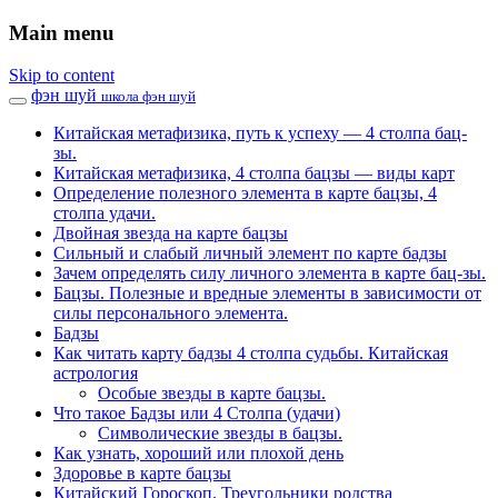
Main menu
Skip to content
фэн шуй
школа фэн шуй
Китайская метафизика, путь к успеху — 4 столпа бац-
зы.
Китайская метафизика, 4 столпа бацзы — виды карт
Определение полезного элемента в карте бацзы, 4
столпа удачи.
Двойная звезда на карте бацзы
Сильный и слабый личный элемент по карте бадзы
Зачем определять силу личного элемента в карте бац-зы.
Бацзы. Полезные и вредные элементы в зависимости от
силы персонального элемента.
Бадзы
Как читать карту бадзы 4 столпа судьбы. Китайская
астрология
Особые звезды в карте бацзы.
Что такое Бадзы или 4 Столпа (удачи)
Символические звезды в бацзы.
Как узнать, хороший или плохой день
Здоровье в карте бацзы
Китайский Гороскоп. Треугольники родства