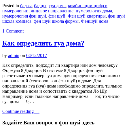
Posted in
бадзы
,
бадцы
,
гуа дома
,
комбинации цифр в
нумерологии
,
лицевое направление
,
нумерология дома
,
нумерология фэн шуй
,
фэн шуй
,
Фэн шуй квартиры
,
фэн шуй
школа компаса
,
фэн шуй школа формы
,
Фэншуй дома
1 Comment
Как определить гуа дома?
by
admin
on
04/12/2017
Как определить, подходит ли квартира или дом человеку?
Формула 8 Дворцов В системе 8 Дворцов фэн шуй
расчитывается номер гуа дома для определения счастливых
направлений (секторов, зон фэн шуй) в доме. Для
определения гуа (куа) дома необходимо определить тыльное
направление дома и сопоставить с квадратом Ло Шу.
Например, если тыльное направление дома — юг, то число
гуа дома — 9,…
Continue reading
→
Задайте Ваш вопрос о фэн шуй здесь