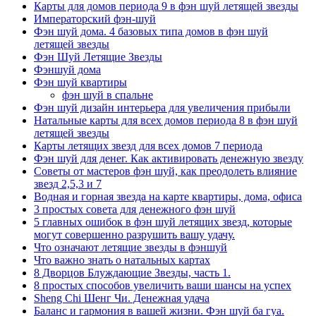
Карты для домов периода 9 в фэн шуй летящей звезды
Императорский фэн-шуй
Фэн шуй дома. 4 базовых типа домов в фэн шуй
летящей звезды
Фэн Шуй Летящие Звезды
Фэншуй дома
Фэн шуй квартиры
фэн шуй в спальне
Фэн шуй дизайн интерьера для увеличения прибыли
Натальные карты для всех домов периода 8 в фэн шуй
летящей звезды
Карты летящих звезд для всех домов 7 периода
Фэн шуй для денег. Как активировать денежную звезду
Советы от мастеров фэн шуй, как преодолеть влияние
звезд 2,5,3 и 7
Водная и горная звезда на карте квартиры, дома, офиса
3 простых совета для денежного фэн шуй
5 главных ошибок в фэн шуй летящих звезд, которые
могут совершенно разрушить вашу удачу.
Что означают летящие звезды в фэншуй
Что важно знать о натальных картах
8 Дворцов Блуждающие Звезды, часть 1.
8 простых способов увеличить ваши шансы на успех
Sheng Chi Шенг Чи. Денежная удача
Баланс и гармония в вашей жизни. Фэн шуй ба гуа.