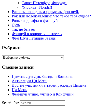
Санкт Петербург, Флорида
Флорида! Florida!!
Расчеты по водным формулам фэн шуй.
Рок или волеизявление: Что такое твоя судьба?
Роль ландшафта в фэн-шуй
Суть
Так не бывает
Фэншуй в вопросах и ответах
Фэн Шуй Летящие Звезды
Рубрики
Рубрики
Свежие записи
Цимень Дун Дзя: Звезды и Божества.
Активации Ци Мень
Другие участники в твоем раскладе Цимень
Ци Мень
Фен-шуй чтиво, учтиво и Конфуций
Search for: