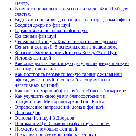
Центр.
Влияние направления дома на жильцов. Фэн Шуй для
счастья.
Водная и горная звезда на карте квартиры, дома, офиса
Входная дверь по фэн шуй
Гармония жилой зоны по фэн шуй.
Денежный фэн шуй
Денежный фэншуй. Как не потратить все деньги
Деньги в фэн шуй. 5 денежных зон в вашем доме.
Значения Комбинаций Летящих Звезд. Фэн Шуй.
История фэн шуй
Как определить счастливую дату для переезда в новую
квартиру или офис?
Как построить геомантическую таблицу жилья или
офиса для фэн шуй прогноза благоприятных и
негативных влияний
Как сделать хороший фэн шуй в небольшой квартире
Как улучшить свою удачу благосостояния и
процветания. Метод олигархов Гонг Конга
Определение направлений дома в фэн шуй
Основы Дао
Основы Фэн шуй 8 Дворцов.
Понимание Ци. Символизм фэн шуй. Таоизм
Похудеть с помощью фен шуй
Практика применения цифр в фэн шуй