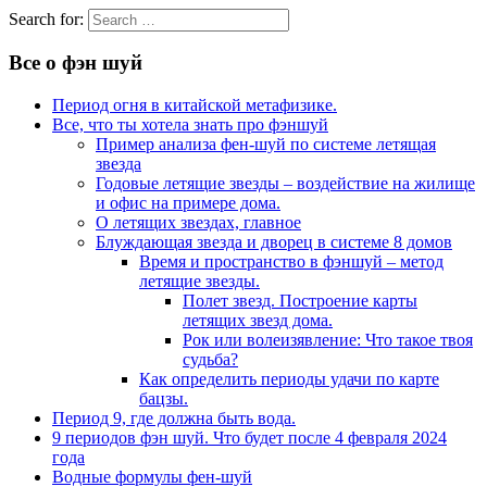
Search for:
Все о фэн шуй
Период огня в китайской метафизике.
Все, что ты хотела знать про фэншуй
Пример анализа фен-шуй по системе летящая
звезда
Годовые летящие звезды – воздействие на жилище
и офис на примере дома.
О летящих звездах, главное
Блуждающая звезда и дворец в системе 8 домов
Время и пространство в фэншуй – метод
летящие звезды.
Полет звезд. Построение карты
летящих звезд дома.
Рок или волеизявление: Что такое твоя
судьба?
Как определить периоды удачи по карте
бацзы.
Период 9, где должна быть вода.
9 периодов фэн шуй. Что будет после 4 февраля 2024
года
Водные формулы фен-шуй