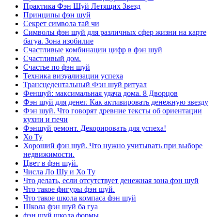
Практика Фэн Шуй Летящих Звезд
Принципы фэн шуй
Секрет символа тай чи
Символы фэн шуй для различных сфер жизни на карте
багуа. Зона изобилие
Счастливые комбинации цифр в фэн шуй
Счастливый дом.
Счастье по фэн шуй
Техника визуализации успеха
Трансцедентальный Фэн шуй ритуал
Феншуй: максимальная удача дома. 8 Дворцов
Фэн шуй для денег. Как активировать денежную звезду
Фэн шуй. Что говорят древние тексты об ориентации
кухни и печи
Фэншуй ремонт. Декорировать для успеха!
Хо Ту
Хороший фэн шуй. Что нужно учитывать при выборе
недвижимости.
Цвет в фэн шуй.
Числа Ло Шу и Хо Ту
Что делать, если отсутствует денежная зона фэн шуй
Что такое фигуры фэн шуй.
Что такое школа компаса фэн шуй
Школа фэн шуй ба гуа
фэн шуй школа формы