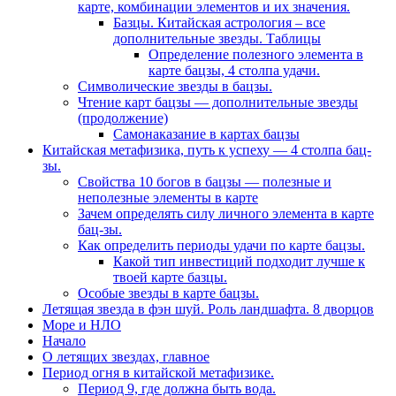
карте, комбинации элементов и их значения.
Базцы. Китайская астрология – все
дополнительные звезды. Таблицы
Определение полезного элемента в
карте бацзы, 4 столпа удачи.
Символические звезды в бацзы.
Чтение карт бацзы — дополнительные звезды
(продолжение)
Самонаказание в картах бацзы
Китайская метафизика, путь к успеху — 4 столпа бац-
зы.
Свойства 10 богов в бацзы — полезные и
неполезные элементы в карте
Зачем определять силу личного элемента в карте
бац-зы.
Как определить периоды удачи по карте бацзы.
Какой тип инвестиций подходит лучше к
твоей карте базцы.
Особые звезды в карте бацзы.
Летящая звезда в фэн шуй. Роль ландшафта. 8 дворцов
Море и НЛО
Начало
О летящих звездах, главное
Период огня в китайской метафизике.
Период 9, где должна быть вода.