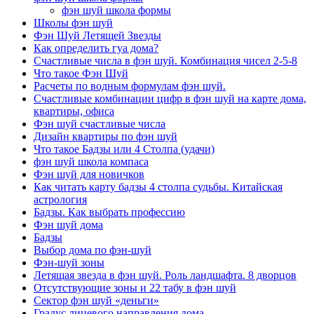
фэн шуй школа формы
Школы фэн шуй
Фэн Шуй Летящей Звезды
Как определить гуа дома?
Счастливые числа в фэн шуй. Комбинация чисел 2-5-8
Что такое Фэн Шуй
Расчеты по водным формулам фэн шуй.
Счастливые комбинации цифр в фэн шуй на карте дома,
квартиры, офиса
Фэн шуй счастливые числа
Дизайн квартиры по фэн шуй
Что такое Бадзы или 4 Столпа (удачи)
фэн шуй школа компаса
Фэн шуй для новичков
Как читать карту бадзы 4 столпа судьбы. Китайская
астрология
Бадзы. Как выбрать профессию
Фэн шуй дома
Бадзы
Выбор дома по фэн-шуй
Фэн-шуй зоны
Летящая звезда в фэн шуй. Роль ландшафта. 8 дворцов
Отсутствующие зоны и 22 табу в фэн шуй
Сектор фэн шуй «деньги»
Градус лицевого направления дома