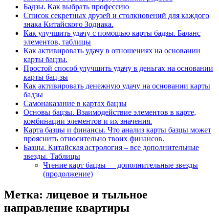
Бадзы. Как выбрать профессию
Список секретных друзей и cтолкновений для каждого
знака Китайского Зодиака.
Как улучшить удачу с помощью карты бадзы. Баланс
элементов, таблицы
Как активировать удачу в отношениях на основании
карты бацзы.
Простой способ улучшить удачу в деньгах на основании
карты бац-зы
Как активировать денежную удачу на основании карты
бадзы
Самонаказание в картах бацзы
Основы бацзы. Взаимодействие элементов в карте,
комбинации элементов и их значения.
Карта базцы и финансы. Что анализ карты базцы может
прояснить относительно твоих финансов.
Базцы. Китайская астрология – все дополнительные
звезды. Таблицы
Чтение карт бацзы — дополнительные звезды
(продолжение)
Метка:
лицевое и тыльное
направление квартиры