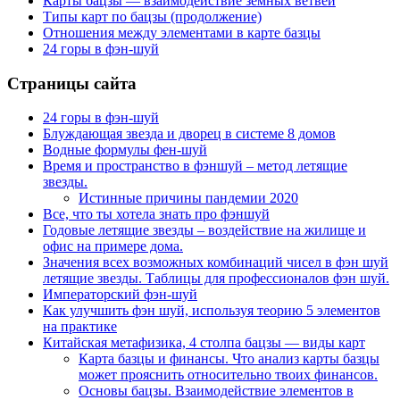
Карты бацзы — взаимодействие земных ветвей
Типы карт по бацзы (продолжение)
Отношения между элементами в карте базцы
24 горы в фэн-шуй
Страницы сайта
24 горы в фэн-шуй
Блуждающая звезда и дворец в системе 8 домов
Водные формулы фен-шуй
Время и пространство в фэншуй – метод летящие
звезды.
Истинные причины пандемии 2020
Все, что ты хотела знать про фэншуй
Годовые летящие звезды – воздействие на жилище и
офис на примере дома.
Значения всех возможных комбинаций чисел в фэн шуй
летящие звезды. Таблицы для профессионалов фэн шуй.
Императорский фэн-шуй
Как улучшить фэн шуй, используя теорию 5 элементов
на практике
Китайская метафизика, 4 столпа бацзы — виды карт
Карта базцы и финансы. Что анализ карты базцы
может прояснить относительно твоих финансов.
Основы бацзы. Взаимодействие элементов в