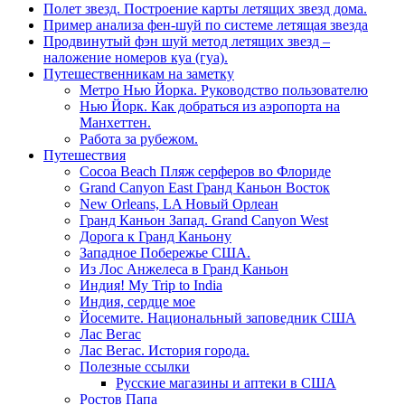
Полет звезд. Построение карты летящих звезд дома.
Пример анализа фен-шуй по системе летящая звезда
Продвинутый фэн шуй метод летящих звезд –
наложение номеров куа (гуа).
Путешественникам на заметку
Метро Нью Йорка. Руководство пользователю
Нью Йорк. Как добраться из аэропорта на
Манхеттен.
Работа за рубежом.
Путешествия
Cocoa Beach Пляж серферов во Флориде
Grand Canyon East Гранд Каньон Восток
New Orleans, LA Новый Орлеан
Гранд Каньон Запад. Grand Canyon West
Дорога к Гранд Каньону
Западное Побережье США.
Из Лос Анжелеса в Гранд Каньон
Индия! My Trip to India
Индия, сердце мое
Йосемите. Национальный заповедник США
Лас Вегас
Лас Вегас. История города.
Полезные ссылки
Русские магазины и аптеки в США
Ростов Папа