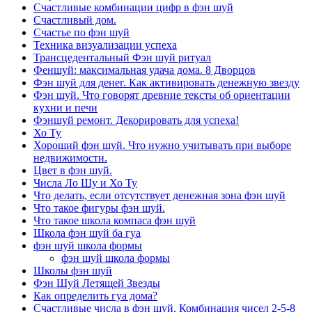
Счастливые комбинации цифр в фэн шуй
Счастливый дом.
Счастье по фэн шуй
Техника визуализации успеха
Трансцедентальный Фэн шуй ритуал
Феншуй: максимальная удача дома. 8 Дворцов
Фэн шуй для денег. Как активировать денежную звезду
Фэн шуй. Что говорят древние тексты об ориентации
кухни и печи
Фэншуй ремонт. Декорировать для успеха!
Хо Ту
Хороший фэн шуй. Что нужно учитывать при выборе
недвижимости.
Цвет в фэн шуй.
Числа Ло Шу и Хо Ту
Что делать, если отсутствует денежная зона фэн шуй
Что такое фигуры фэн шуй.
Что такое школа компаса фэн шуй
Школа фэн шуй ба гуа
фэн шуй школа формы
фэн шуй школа формы
Школы фэн шуй
Фэн Шуй Летящей Звезды
Как определить гуа дома?
Счастливые числа в фэн шуй. Комбинация чисел 2-5-8