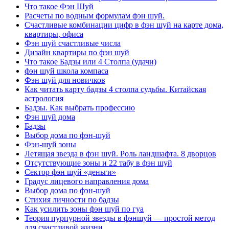
Что такое Фэн Шуй
Расчеты по водным формулам фэн шуй.
Счастливые комбинации цифр в фэн шуй на карте дома,
квартиры, офиса
Фэн шуй счастливые числа
Дизайн квартиры по фэн шуй
Что такое Бадзы или 4 Столпа (удачи)
фэн шуй школа компаса
Фэн шуй для новичков
Как читать карту бадзы 4 столпа судьбы. Китайская
астрология
Бадзы. Как выбрать профессию
Фэн шуй дома
Бадзы
Выбор дома по фэн-шуй
Фэн-шуй зоны
Летящая звезда в фэн шуй. Роль ландшафта. 8 дворцов
Отсутствующие зоны и 22 табу в фэн шуй
Сектор фэн шуй «деньги»
Градус лицевого направления дома
Выбор дома по фэн-шуй
Стихия личности по бадзы
Как усилить зоны фэн шуй по гуа
Теория пурпурной звезды в фэншуй — простой метод
для счастливой жизни