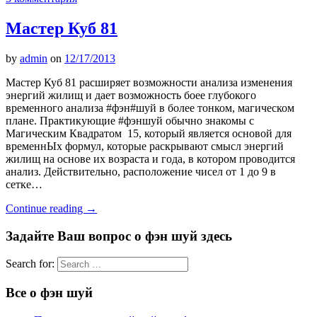
Мастер Куб 81
by
admin
on
12/17/2013
Мастер Куб 81 расширяет возможности анализа изменения
энергий жилищ и дает возможность боее глубокого
временного анализа #фэн#шуй в более тонком, магическом
плане. Практикующие #фэншуй обычно знакомы с
Магическим Квадратом 15, который является основой для
временнЫх формул, которые раскрывают смысл энергий
жилищ на основе их возраста и года, в котором проводится
анализ. Действительно, расположение чисел от 1 до 9 в
сетке…
Continue reading
→
Задайте Ваш вопрос о фэн шуй здесь
Search for:
Все о фэн шуй