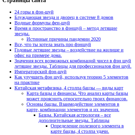
Страницы сайта
24 горы в фэн-шуй
Блуждающая звезда и дворец в системе 8 домов
Водные формулы фен-шуй
Время и пространство в фэншуй – метод летящие
звезды.
Истинные причины пандемии 2020
Все, что ты хотела знать про фэншуй
Годовые летящие звезды – воздействие на жилище и
офис на примере дома.
Значения всех возможных комбинаций чисел в фэн шуй
летящие звезды. Таблицы для профессионалов фэн шуй.
Императорский фэн-шуй
Как улучшить фэн шуй, используя теорию 5 элементов
на практике
Китайская метафизика, 4 столпа бацзы — виды карт
Карта базцы и финансы. Что анализ карты базцы
может прояснить относительно твоих финансов.
Основы бацзы. Взаимодействие элементов в
карте, комбинации элементов и их значения.
Базцы. Китайская астрология – все
дополнительные звезды. Таблицы
Определение полезного элемента в
карте бацзы, 4 столпа удачи.