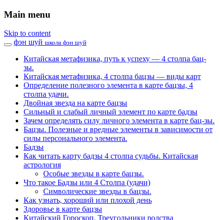
Main menu
Skip to content
фэн шуй
школа фэн шуй
Китайская метафизика, путь к успеху — 4 столпа бац-
зы.
Китайская метафизика, 4 столпа бацзы — виды карт
Определение полезного элемента в карте бацзы, 4
столпа удачи.
Двойная звезда на карте бацзы
Сильный и слабый личный элемент по карте бадзы
Зачем определять силу личного элемента в карте бац-зы.
Бацзы. Полезные и вредные элементы в зависимости от
силы персонального элемента.
Бадзы
Как читать карту бадзы 4 столпа судьбы. Китайская
астрология
Особые звезды в карте бацзы.
Что такое Бадзы или 4 Столпа (удачи)
Символические звезды в бацзы.
Как узнать, хороший или плохой день
Здоровье в карте бацзы
Китайский Гороскоп. Треугольники родства