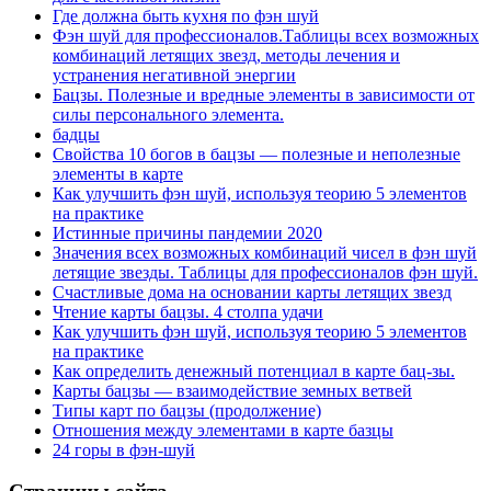
Где должна быть кухня по фэн шуй
Фэн шуй для профессионалов.Таблицы всех возможных
комбинаций летящих звезд, методы лечения и
устранения негативной энергии
Бацзы. Полезные и вредные элементы в зависимости от
силы персонального элемента.
бадцы
Свойства 10 богов в бацзы — полезные и неполезные
элементы в карте
Как улучшить фэн шуй, используя теорию 5 элементов
на практике
Истинные причины пандемии 2020
Значения всех возможных комбинаций чисел в фэн шуй
летящие звезды. Таблицы для профессионалов фэн шуй.
Счастливые дома на основании карты летящих звезд
Чтение карты бацзы. 4 столпа удачи
Как улучшить фэн шуй, используя теорию 5 элементов
на практике
Как определить денежный потенциал в карте бац-зы.
Карты бацзы — взаимодействие земных ветвей
Типы карт по бацзы (продолжение)
Отношения между элементами в карте базцы
24 горы в фэн-шуй