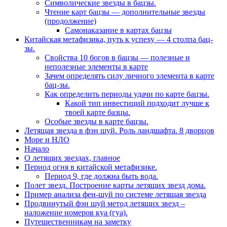
Символические звезды в бацзы.
Чтение карт бацзы — дополнительные звезды
(продолжение)
Самонаказание в картах бацзы
Китайская метафизика, путь к успеху — 4 столпа бац-
зы.
Свойства 10 богов в бацзы — полезные и
неполезные элементы в карте
Зачем определять силу личного элемента в карте
бац-зы.
Как определить периоды удачи по карте бацзы.
Какой тип инвестиций подходит лучше к
твоей карте базцы.
Особые звезды в карте бацзы.
Летящая звезда в фэн шуй. Роль ландшафта. 8 дворцов
Море и НЛО
Начало
О летящих звездах, главное
Период огня в китайской метафизике.
Период 9, где должна быть вода.
Полет звезд. Построение карты летящих звезд дома.
Пример анализа фен-шуй по системе летящая звезда
Продвинутый фэн шуй метод летящих звезд –
наложение номеров куа (гуа).
Путешественникам на заметку