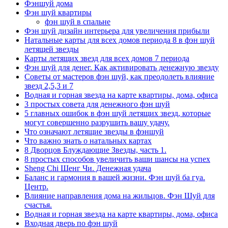
Фэншуй дома
Фэн шуй квартиры
фэн шуй в спальне
Фэн шуй дизайн интерьера для увеличения прибыли
Натальные карты для всех домов периода 8 в фэн шуй
летящей звезды
Карты летящих звезд для всех домов 7 периода
Фэн шуй для денег. Как активировать денежную звезду
Советы от мастеров фэн шуй, как преодолеть влияние
звезд 2,5,3 и 7
Водная и горная звезда на карте квартиры, дома, офиса
3 простых совета для денежного фэн шуй
5 главных ошибок в фэн шуй летящих звезд, которые
могут совершенно разрушить вашу удачу.
Что означают летящие звезды в фэншуй
Что важно знать о натальных картах
8 Дворцов Блуждающие Звезды, часть 1.
8 простых способов увеличить ваши шансы на успех
Sheng Chi Шенг Чи. Денежная удача
Баланс и гармония в вашей жизни. Фэн шуй ба гуа.
Центр.
Влияние направления дома на жильцов. Фэн Шуй для
счастья.
Водная и горная звезда на карте квартиры, дома, офиса
Входная дверь по фэн шуй