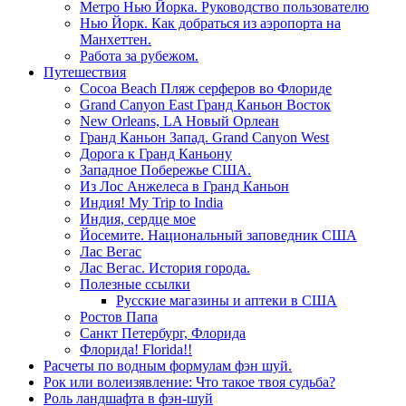
Метро Нью Йорка. Руководство пользователю
Нью Йорк. Как добраться из аэропорта на
Манхеттен.
Работа за рубежом.
Путешествия
Cocoa Beach Пляж серферов во Флориде
Grand Canyon East Гранд Каньон Восток
New Orleans, LA Новый Орлеан
Гранд Каньон Запад. Grand Canyon West
Дорога к Гранд Каньону
Западное Побережье США.
Из Лос Анжелеса в Гранд Каньон
Индия! My Trip to India
Индия, сердце мое
Йосемите. Национальный заповедник США
Лас Вегас
Лас Вегас. История города.
Полезные ссылки
Русские магазины и аптеки в США
Ростов Папа
Санкт Петербург, Флорида
Флорида! Florida!!
Расчеты по водным формулам фэн шуй.
Рок или волеизявление: Что такое твоя судьба?
Роль ландшафта в фэн-шуй