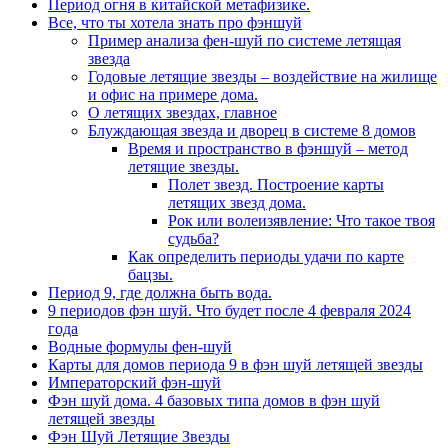
Период огня в китайской метафизике.
Все, что ты хотела знать про фэншуй
Пример анализа фен-шуй по системе летящая
звезда
Годовые летящие звезды – воздействие на жилище
и офис на примере дома.
О летящих звездах, главное
Блуждающая звезда и дворец в системе 8 домов
Время и пространство в фэншуй – метод
летящие звезды.
Полет звезд. Построение карты
летящих звезд дома.
Рок или волеизявление: Что такое твоя
судьба?
Как определить периоды удачи по карте
бацзы.
Период 9, где должна быть вода.
9 периодов фэн шуй. Что будет после 4 февраля 2024
года
Водные формулы фен-шуй
Карты для домов периода 9 в фэн шуй летящей звезды
Императорский фэн-шуй
Фэн шуй дома. 4 базовых типа домов в фэн шуй
летящей звезды
Фэн Шуй Летящие Звезды