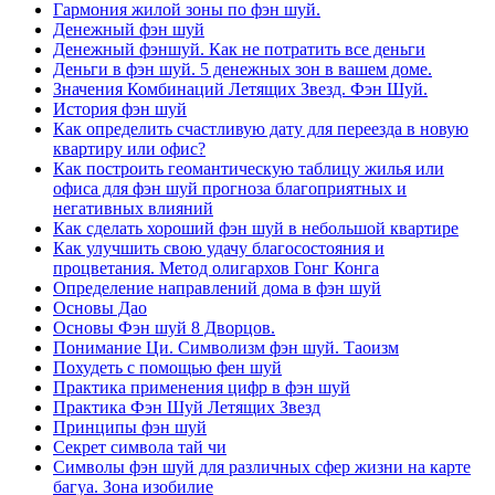
Гармония жилой зоны по фэн шуй.
Денежный фэн шуй
Денежный фэншуй. Как не потратить все деньги
Деньги в фэн шуй. 5 денежных зон в вашем доме.
Значения Комбинаций Летящих Звезд. Фэн Шуй.
История фэн шуй
Как определить счастливую дату для переезда в новую
квартиру или офис?
Как построить геомантическую таблицу жилья или
офиса для фэн шуй прогноза благоприятных и
негативных влияний
Как сделать хороший фэн шуй в небольшой квартире
Как улучшить свою удачу благосостояния и
процветания. Метод олигархов Гонг Конга
Определение направлений дома в фэн шуй
Основы Дао
Основы Фэн шуй 8 Дворцов.
Понимание Ци. Символизм фэн шуй. Таоизм
Похудеть с помощью фен шуй
Практика применения цифр в фэн шуй
Практика Фэн Шуй Летящих Звезд
Принципы фэн шуй
Секрет символа тай чи
Символы фэн шуй для различных сфер жизни на карте
багуа. Зона изобилие