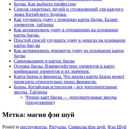
Бадзы. Как выбрать профессию
Список секретных друзей и cтолкновений для каждого
знака Китайского Зодиака.
Как улучшить удачу с помощью карты бадзы. Баланс
элементов, таблицы
Как активировать удачу в отношениях на основании
карты бацзы.
Простой способ улучшить удачу в деньгах на основании
карты бац-зы
Как активировать денежную удачу на основании карты
бадзы
Самонаказание в картах бацзы
Основы бацзы. Взаимодействие элементов в карте,
комбинации элементов и их значения.
Карта базцы и финансы. Что анализ карты базцы может
прояснить относительно твоих финансов.
Базцы. Китайская астрология – все дополнительные
звезды. Таблицы
Чтение карт бацзы — дополнительные звезды
(продолжение)
Метка:
магия фэн шуй
Posted in
инструменты
,
Ритуалы
,
Символы фэн шуй
,
Фэн Шуй