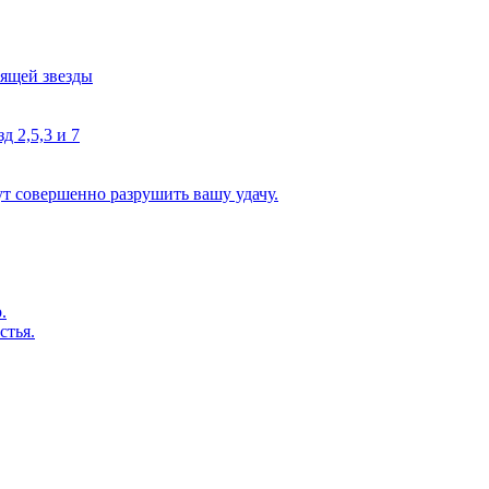
тящей звезды
д 2,5,3 и 7
ут совершенно разрушить вашу удачу.
.
стья.