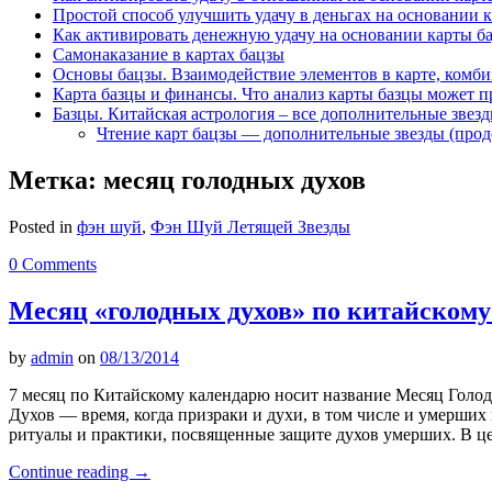
Простой способ улучшить удачу в деньгах на основании 
Как активировать денежную удачу на основании карты б
Самонаказание в картах бацзы
Основы бацзы. Взаимодействие элементов в карте, комби
Карта базцы и финансы. Что анализ карты базцы может п
Базцы. Китайская астрология – все дополнительные звез
Чтение карт бацзы — дополнительные звезды (про
Метка:
месяц голодных духов
Posted in
фэн шуй
,
Фэн Шуй Летящей Звезды
0 Comments
Месяц «голодных духов» по китайском
by
admin
on
08/13/2014
7 месяц по Китайскому календарю носит название Месяц Голод
Духов — время, когда призраки и духи, в том числе и умерших
ритуалы и практики, посвященные защите духов умерших. В ц
Continue reading
→