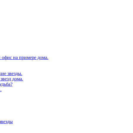
 офис на примере дома.
щие звезды.
звезд дома.
удьба?
.
звезды