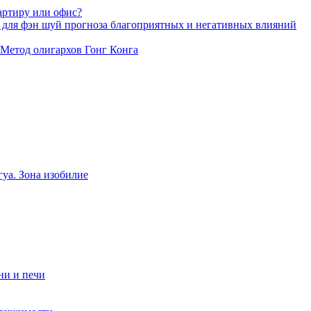
артиру или офис?
 для фэн шуй прогноза благоприятных и негативных влияний
 Метод олигархов Гонг Конга
уа. Зона изобилие
ни и печи