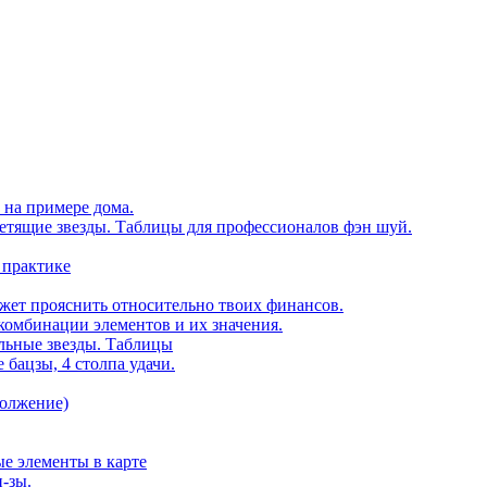
 на примере дома.
етящие звезды. Таблицы для профессионалов фэн шуй.
 практике
ожет прояснить относительно твоих финансов.
комбинации элементов и их значения.
ельные звезды. Таблицы
 бацзы, 4 столпа удачи.
должение)
е элементы в карте
ц-зы.