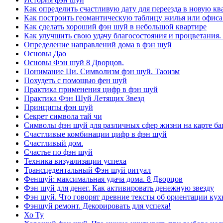
Как определить счастливую дату для переезда в новую кв
Как построить геомантическую таблицу жилья или офиса
Как сделать хороший фэн шуй в небольшой квартире
Как улучшить свою удачу благосостояния и процветания.
Определение направлений дома в фэн шуй
Основы Дао
Основы Фэн шуй 8 Дворцов.
Понимание Ци. Символизм фэн шуй. Таоизм
Похудеть с помощью фен шуй
Практика применения цифр в фэн шуй
Практика Фэн Шуй Летящих Звезд
Принципы фэн шуй
Секрет символа тай чи
Символы фэн шуй для различных сфер жизни на карте баг
Счастливые комбинации цифр в фэн шуй
Счастливый дом.
Счастье по фэн шуй
Техника визуализации успеха
Трансцедентальный Фэн шуй ритуал
Феншуй: максимальная удача дома. 8 Дворцов
Фэн шуй для денег. Как активировать денежную звезду
Фэн шуй. Что говорят древние тексты об ориентации кух
Фэншуй ремонт. Декорировать для успеха!
Хо Ту