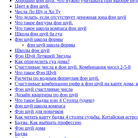
Хороший фэн шуй. Что нужно учитывать при выборе не
Цвет в фэн шуй.
Числа Ло Шу и Хо Ту
Что делать, если отсутствует денежная зона фэн шуй
Что такое фигуры фэн шуй.
Что такое школа компаса фэн шуй
Школа фэн шуй ба гуа
фэн шуй школа формы
фэн шуй школа формы
Школы фэн шуй
Фэн Шуй Летящей Звезды
Как определить гуа дома?
Счастливые числа в фэн шуй. Комбинация чисел 2-5-8
Что такое Фэн Шуй
Расчеты по водным формулам фэн шуй.
Счастливые комбинации цифр в фэн шуй на карте дома, 
Фэн шуй счастливые числа
Дизайн квартиры по фэн шуй
Что такое Бадзы или 4 Столпа (удачи)
фэн шуй школа компаса
Фэн шуй для новичков
Как читать карту бадзы 4 столпа судьбы. Китайская астро
Бадзы. Как выбрать профессию
Фэн шуй дома
Бадзы