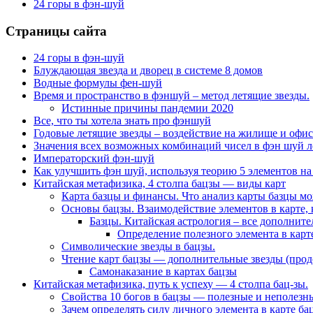
24 горы в фэн-шуй
Страницы сайта
24 горы в фэн-шуй
Блуждающая звезда и дворец в системе 8 домов
Водные формулы фен-шуй
Время и пространство в фэншуй – метод летящие звезды.
Истинные причины пандемии 2020
Все, что ты хотела знать про фэншуй
Годовые летящие звезды – воздействие на жилище и офис
Значения всех возможных комбинаций чисел в фэн шуй л
Императорский фэн-шуй
Как улучшить фэн шуй, используя теорию 5 элементов на
Китайская метафизика, 4 столпа бацзы — виды карт
Карта базцы и финансы. Что анализ карты базцы м
Основы бацзы. Взаимодействие элементов в карте, 
Базцы. Китайская астрология – все дополнит
Определение полезного элемента в карте
Символические звезды в бацзы.
Чтение карт бацзы — дополнительные звезды (про
Самонаказание в картах бацзы
Китайская метафизика, путь к успеху — 4 столпа бац-зы.
Свойства 10 богов в бацзы — полезные и неполезны
Зачем определять силу личного элемента в карте ба