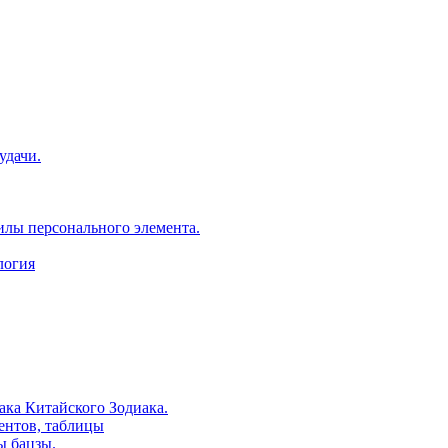
удачи.
илы персонального элемента.
логия
ака Китайского Зодиака.
ентов, таблицы
ы бацзы.