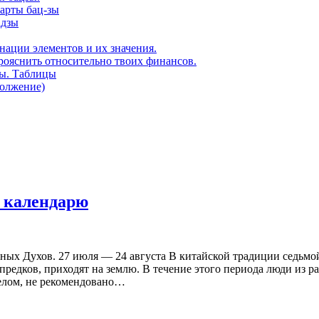
карты бац-зы
адзы
нации элементов и их значения.
рояснить относительно твоих финансов.
ды. Таблицы
должение)
у календарю
ных Духов. 27 июля — 24 августа В китайской традиции седьмо
 предков, приходят на землю. В течение этого периода люди из 
елом, не рекомендовано…