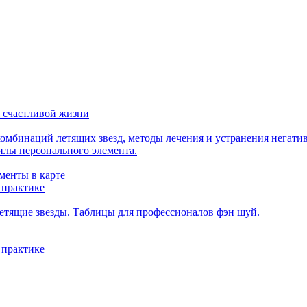
 счастливой жизни
мбинаций летящих звезд, методы лечения и устранения негати
илы персонального элемента.
менты в карте
 практике
етящие звезды. Таблицы для профессионалов фэн шуй.
 практике