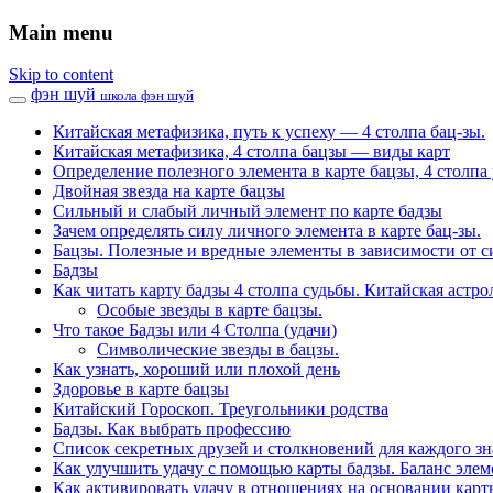
Main menu
Skip to content
фэн шуй
школа фэн шуй
Китайская метафизика, путь к успеху — 4 столпа бац-зы.
Китайская метафизика, 4 столпа бацзы — виды карт
Определение полезного элемента в карте бацзы, 4 столпа 
Двойная звезда на карте бацзы
Сильный и слабый личный элемент по карте бадзы
Зачем определять силу личного элемента в карте бац-зы.
Бацзы. Полезные и вредные элементы в зависимости от с
Бадзы
Как читать карту бадзы 4 столпа судьбы. Китайская астро
Особые звезды в карте бацзы.
Что такое Бадзы или 4 Столпа (удачи)
Символические звезды в бацзы.
Как узнать, хороший или плохой день
Здоровье в карте бацзы
Китайский Гороскоп. Треугольники родства
Бадзы. Как выбрать профессию
Список секретных друзей и cтолкновений для каждого зн
Как улучшить удачу с помощью карты бадзы. Баланс элем
Как активировать удачу в отношениях на основании карт