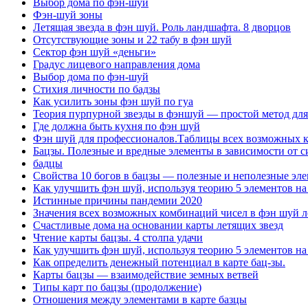
Выбор дома по фэн-шуй
Фэн-шуй зоны
Летящая звезда в фэн шуй. Роль ландшафта. 8 дворцов
Отсутствующие зоны и 22 табу в фэн шуй
Сектор фэн шуй «деньги»
Градус лицевого направления дома
Выбор дома по фэн-шуй
Стихия личности по бадзы
Как усилить зоны фэн шуй по гуа
Теория пурпурной звезды в фэншуй — простой метод для
Где должна быть кухня по фэн шуй
Фэн шуй для профессионалов.Таблицы всех возможных ко
Бацзы. Полезные и вредные элементы в зависимости от с
бадцы
Свойства 10 богов в бацзы — полезные и неполезные эле
Как улучшить фэн шуй, используя теорию 5 элементов на
Истинные причины пандемии 2020
Значения всех возможных комбинаций чисел в фэн шуй л
Счастливые дома на основании карты летящих звезд
Чтение карты бацзы. 4 столпа удачи
Как улучшить фэн шуй, используя теорию 5 элементов на
Как определить денежный потенциал в карте бац-зы.
Карты бацзы — взаимодействие земных ветвей
Типы карт по бацзы (продолжение)
Отношения между элементами в карте базцы