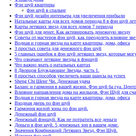
Фэн шуй квартиры
фэн шуй в спальне
Фэн шуй дизайн интерьера для увеличения прибыли
Натальные карты для всех домов периода 8 в фэн шуй ле
Карты летящих звезд для всех домов 7 периода
Фэн шуй для денег. Как активировать денежную звезду
Советы от мастеров фэн шуй, как преодолеть влияние звез
Водная и горная звезда на карте квартиры, дома, офиса
3 простых совета для денежного фэн шуй
5 главных ошибок в фэн шуй летящих звезд, которые мог
Что означают летящие звезды в фэншуй
Что важно знать о натальных картах
8 Дворцов Блуждающие Звезды, часть 1.
8 простых способов увеличить ваши шансы на успех
Sheng Chi Шенг Чи. Денежная удача
Баланс и гармония в вашей жизни. Фэн шуй ба гуа. Центр
Влияние направления дома на жильцов. Фэн Шуй для сча
Водная и горная звезда на карте квартиры, дома, офиса
Входная дверь по фэн шуй
Гармония жилой зоны по фэн шуй.
Денежный фэн шуй
Денежный фэншуй. Как не потратить все деньги
Деньги в фэн шуй. 5 денежных зон в вашем доме.
Значения Комбинаций Летящих Звезд. Фэн Шуй.
История фэн шуй