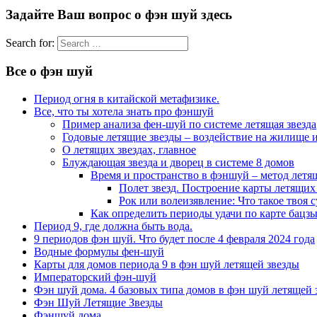
Задайте Ваш вопрос о фэн шуй здесь
Search for:
Все о фэн шуй
Период огня в китайской метафизике.
Все, что ты хотела знать про фэншуй
Пример анализа фен-шуй по системе летящая звезда
Годовые летящие звезды – воздействие на жилище и
О летящих звездах, главное
Блуждающая звезда и дворец в системе 8 домов
Время и пространство в фэншуй – метод летя
Полет звезд. Построение карты летящих 
Рок или волеизявление: Что такое твоя с
Как определить периоды удачи по карте бацзы
Период 9, где должна быть вода.
9 периодов фэн шуй. Что будет после 4 февраля 2024 года
Водные формулы фен-шуй
Карты для домов периода 9 в фэн шуй летящей звезды
Императорский фэн-шуй
Фэн шуй дома. 4 базовых типа домов в фэн шуй летящей 
Фэн Шуй Летящие Звезды
Фэншуй дома