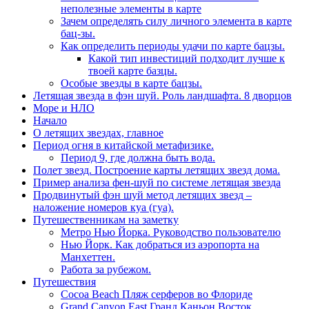
неполезные элементы в карте
Зачем определять силу личного элемента в карте
бац-зы.
Как определить периоды удачи по карте бацзы.
Какой тип инвестиций подходит лучше к
твоей карте базцы.
Особые звезды в карте бацзы.
Летящая звезда в фэн шуй. Роль ландшафта. 8 дворцов
Море и НЛО
Начало
О летящих звездах, главное
Период огня в китайской метафизике.
Период 9, где должна быть вода.
Полет звезд. Построение карты летящих звезд дома.
Пример анализа фен-шуй по системе летящая звезда
Продвинутый фэн шуй метод летящих звезд –
наложение номеров куа (гуа).
Путешественникам на заметку
Метро Нью Йорка. Руководство пользователю
Нью Йорк. Как добраться из аэропорта на
Манхеттен.
Работа за рубежом.
Путешествия
Cocoa Beach Пляж серферов во Флориде
Grand Canyon East Гранд Каньон Восток