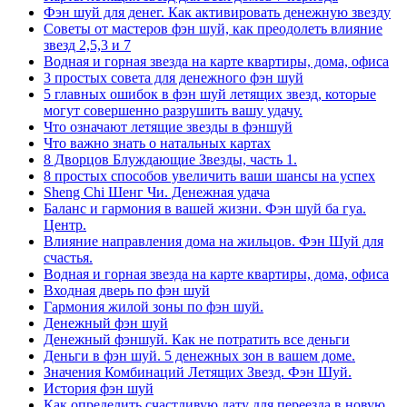
Фэн шуй для денег. Как активировать денежную звезду
Советы от мастеров фэн шуй, как преодолеть влияние
звезд 2,5,3 и 7
Водная и горная звезда на карте квартиры, дома, офиса
3 простых совета для денежного фэн шуй
5 главных ошибок в фэн шуй летящих звезд, которые
могут совершенно разрушить вашу удачу.
Что означают летящие звезды в фэншуй
Что важно знать о натальных картах
8 Дворцов Блуждающие Звезды, часть 1.
8 простых способов увеличить ваши шансы на успех
Sheng Chi Шенг Чи. Денежная удача
Баланс и гармония в вашей жизни. Фэн шуй ба гуа.
Центр.
Влияние направления дома на жильцов. Фэн Шуй для
счастья.
Водная и горная звезда на карте квартиры, дома, офиса
Входная дверь по фэн шуй
Гармония жилой зоны по фэн шуй.
Денежный фэн шуй
Денежный фэншуй. Как не потратить все деньги
Деньги в фэн шуй. 5 денежных зон в вашем доме.
Значения Комбинаций Летящих Звезд. Фэн Шуй.
История фэн шуй
Как определить счастливую дату для переезда в новую