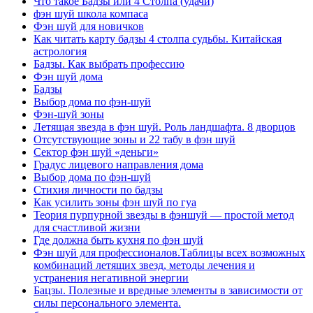
Что такое Бадзы или 4 Столпа (удачи)
фэн шуй школа компаса
Фэн шуй для новичков
Как читать карту бадзы 4 столпа судьбы. Китайская
астрология
Бадзы. Как выбрать профессию
Фэн шуй дома
Бадзы
Выбор дома по фэн-шуй
Фэн-шуй зоны
Летящая звезда в фэн шуй. Роль ландшафта. 8 дворцов
Отсутствующие зоны и 22 табу в фэн шуй
Сектор фэн шуй «деньги»
Градус лицевого направления дома
Выбор дома по фэн-шуй
Стихия личности по бадзы
Как усилить зоны фэн шуй по гуа
Теория пурпурной звезды в фэншуй — простой метод
для счастливой жизни
Где должна быть кухня по фэн шуй
Фэн шуй для профессионалов.Таблицы всех возможных
комбинаций летящих звезд, методы лечения и
устранения негативной энергии
Бацзы. Полезные и вредные элементы в зависимости от
силы персонального элемента.