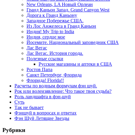
New Orleans, LA Новый Орлеан
Гранд Каньон Запад. Grand Canyon West
Дорога к Гранд Каньону
Западное Побережье США.
Из Лос Анжелеса в Гранд Каньон
Индия! My Trip to India
Индия, сердце мое
Йосемите. Национальный заповедник США
Лас Вегас
Лас Вегас. История города.
Полезные ссылки
Русские магазины и аптеки в США
Ростов Папа
Санкт Петербург, Флорида
Флорида! Florida!!
Расчеты по водным формулам фэн шуй.
Рок или волеизявление: Что такое твоя судьба?
Роль ландшафта в фэн-шуй
Суть
Так не бывает
Фэншуй в вопросах и ответах
Фэн Шуй Летящие Звезды
Рубрики