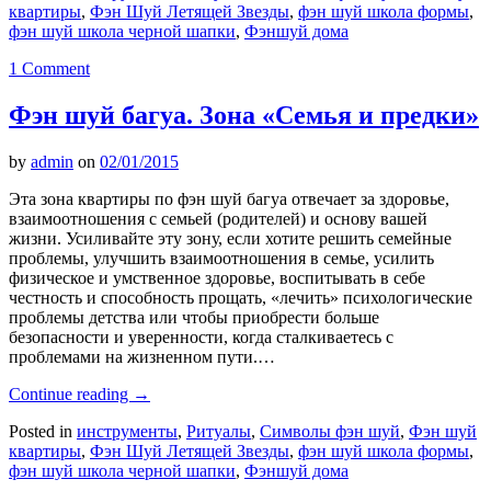
квартиры
,
Фэн Шуй Летящей Звезды
,
фэн шуй школа формы
,
фэн шуй школа черной шапки
,
Фэншуй дома
1 Comment
Фэн шуй багуа. Зона «Семья и предки»
by
admin
on
02/01/2015
Эта зона квартиры по фэн шуй багуа отвечает за здоровье,
взаимоотношения с семьей (родителей) и основу вашей
жизни. Усиливайте эту зону, если хотите решить семейные
проблемы, улучшить взаимоотношения в семье, усилить
физическое и умственное здоровье, воспитывать в себе
честность и способность прощать, «лечить» психологические
проблемы детства или чтобы приобрести больше
безопасности и уверенности, когда сталкиваетесь с
проблемами на жизненном пути.…
Continue reading
→
Posted in
инструменты
,
Ритуалы
,
Символы фэн шуй
,
Фэн шуй
квартиры
,
Фэн Шуй Летящей Звезды
,
фэн шуй школа формы
,
фэн шуй школа черной шапки
,
Фэншуй дома