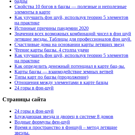
бадцы
Свойства 10 богов в бацзы — полезные и неполезные
элементы в карте
Как улучшить фэн шуй, используя теорию 5 элементов
на практике
Истинные причины пандемии 2020
Значения всех возможных комбинаций чисел в фэн шуй
летящие звезды. Таблицы для профессионалов фэн шуй.
Счастливые дома на основании карты летящих звезд
Чтение карты бацзы. 4 столпа удачи
Как улучшить фэн шуй, используя теорию 5 элементов
на практике
Как определить денежный потенциал в карте бац-зы.
Карты бацзы — взаимодействие земных ветвей
Типы карт по бацзы (продолжение)
Отношения между элементами в карте базцы
24 горы в фэн-шуй
Страницы сайта
24 горы в фэн-шуй
Блуждающая звезда и дворец в системе 8 домов
Водные формулы фен-шуй
Время и пространство в фэншуй – метод летящие
звезды.