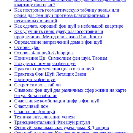
квартиру или офис?
Как построить геомантическую таблицу жилья или
офиса для фэн шуй прогноза благоприятных и
негативных влияний
Как сделать хороший фэн шуй в небольшой квартире
Как улучшить свою удачу благосостояния и
процветания. Метод олигархов Гонг Конга
Определение направлений дома в фэн шуй
Основы Дао
Основы Фэн шуй 8 Дворцов.
Понимание Ци. Символизм фэн шуй. Таоизм
Похудеть с помощью фен шуй
Практика применения цифр в фэн шуй
Практика Фэн Шуй Летящих Звезд
Принципы фэн шуй
Секрет символа тай чи
Символы фэн шуй для различных сфер жизни на карте
багуа. Зона изобилие
Счастливые комбинации цифр в фэн шуй
Счастливый дом.
Счастье по фэн шуй
Техника визуализации успеха
Трансцедентальный Фэн шуй ритуал
Феншуй: максимальная удача дома. 8 Дворцов
Фэн шуй для денег. Как активировать денежную звезду