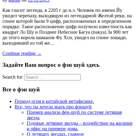
Как гласит легенда, в 2205 г до н.э. Человек по имени Йу
увидел черепаху, выходящую из легендарной Желтой реки, на
спине которой были 9 цифр, расположенных в определенном
порядке. Такое расположение цифр получило известность как
квадрат Ло Шу и Позднее Небесное Багуа (пакуа) За 900 лет
до этого король шаманов Фу Хси, увидел на спине лошади,
выходившей из той же…
Continue reading
→
Задайте Ваш вопрос о фэн шуй здесь
Search for:
Все о фэн шуй
Период огня в китайской метафизике.
Все, что ты хотела знать про фэншуй
Пример анализа фен-шуй по системе летящая
звезда
Годовые летящие звезды – воздействие на жилище
и офис на примере дома.
О летящих звездах, главное