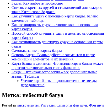
Бадзы. Как выбрать профессию
Список секретных друзей и cтолкновений для каждого
знака Китайского Зодиака.
Как улучшить удачу с помощью карты бадзы. Баланс
элементов, таблицы
Как активировать удачу в отношениях на основании
карты бацзы.
Простой способ улучшить удачу в деньгах на основании
карты бац-зы
Как активировать денежную удачу на основании карты
бадзы
Самонаказание в картах бацзы
Основы бацзы. Взаимодействие элементов в карте,
комбинации элементов и их значения.
Карта базцы и финансы. Что анализ карты базцы может
прояснить относительно твоих финансов.
Базцы. Китайская астрология – все дополнительные
звезды. Таблицы
Чтение карт бацзы — дополнительные звезды
(продолжение)
Метка:
небесный багуа
Posted in
инструменты
,
Ритуалы
,
Символы фэн шуй
,
Фэн шуй