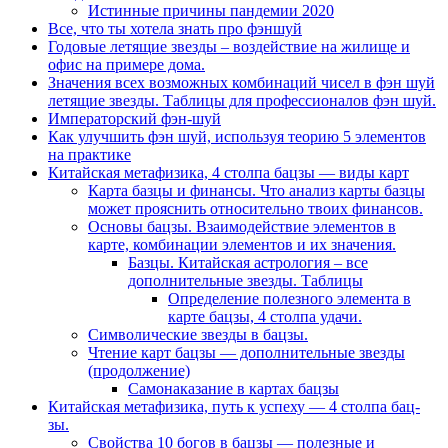
Истинные причины пандемии 2020
Все, что ты хотела знать про фэншуй
Годовые летящие звезды – воздействие на жилище и
офис на примере дома.
Значения всех возможных комбинаций чисел в фэн шуй
летящие звезды. Таблицы для профессионалов фэн шуй.
Императорский фэн-шуй
Как улучшить фэн шуй, используя теорию 5 элементов
на практике
Китайская метафизика, 4 столпа бацзы — виды карт
Карта базцы и финансы. Что анализ карты базцы
может прояснить относительно твоих финансов.
Основы бацзы. Взаимодействие элементов в
карте, комбинации элементов и их значения.
Базцы. Китайская астрология – все
дополнительные звезды. Таблицы
Определение полезного элемента в
карте бацзы, 4 столпа удачи.
Символические звезды в бацзы.
Чтение карт бацзы — дополнительные звезды
(продолжение)
Самонаказание в картах бацзы
Китайская метафизика, путь к успеху — 4 столпа бац-
зы.
Свойства 10 богов в бацзы — полезные и