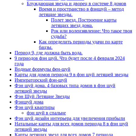
Блуждающая звезда и дворец в системе 8 домов
Время и пространство в фэншуй – метод
летящие звезды.
Полет звезд. Построение карты
летящих звезд дома.
Рок или волеизявление: Что такое твоя
судьба?
Как определить периоды удачи по карте
бацзы.
Период 9, где должна быть вода.
9 периодов фэн шуй. Что будет после 4 февраля 2024
года
Водные формулы фен-шуй
Карты для домов периода 9 в фэн шуй летящей звезды
Императорский фэн-шуй
Фэн шуй дома. 4 базовых типа домов в фэн шуй
летящей звезды
Фэн Шуй Летящие Звезды
Фэншуй дома
Фэн шуй квартиры
фэн шуй в спальне
Фэн шуй дизайн интерьера для увеличения прибыли
Натальные карты для всех домов периода 8 в фэн шуй
летящей звезды
Карты летящих звезд для всех домов 7 периода