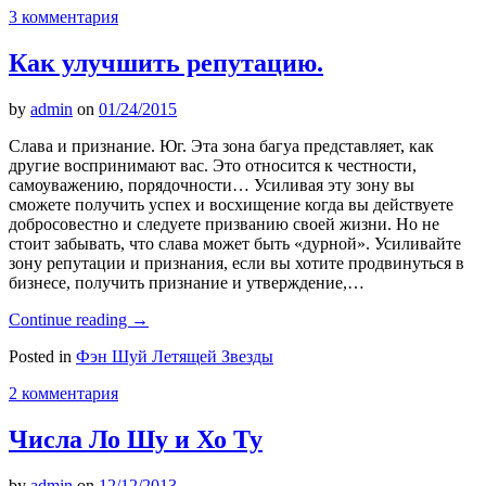
3 комментария
Как улучшить репутацию.
by
admin
on
01/24/2015
Слава и признание. Юг. Эта зона багуа представляет, как
другие воспринимают вас. Это относится к честности,
самоуважению, порядочности… Усиливая эту зону вы
сможете получить успех и восхищение когда вы действуете
добросовестно и следуете призванию своей жизни. Но не
стоит забывать, что слава может быть «дурной». Усиливайте
зону репутации и признания, если вы хотите продвинуться в
бизнесе, получить признание и утверждение,…
Continue reading
→
Posted in
Фэн Шуй Летящей Звезды
2 комментария
Числа Ло Шу и Хо Ту
by
admin
on
12/12/2013