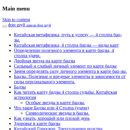
Main menu
Skip to content
фэн шуй
школа фэн шуй
Китайская метафизика, путь к успеху — 4 столпа бац-
зы.
Китайская метафизика, 4 столпа бацзы — виды карт
Определение полезного элемента в карте бацзы, 4
столпа удачи.
Двойная звезда на карте бацзы
Сильный и слабый личный элемент по карте бадзы
Зачем определять силу личного элемента в карте бац-зы.
Бацзы. Полезные и вредные элементы в зависимости от
силы персонального элемента.
Бадзы
Как читать карту бадзы 4 столпа судьбы. Китайская
астрология
Особые звезды в карте бацзы.
Что такое Бадзы или 4 Столпа (удачи)
Символические звезды в бацзы.
Как узнать, хороший или плохой день
Здоровье в карте бацзы
Китайский Гороскоп. Треугольники родства