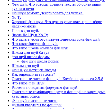
Фэн шуй. Что говорят древние тексты об ориентации
кухни и печи
Фэншуй ремонт. Декорировать для успеха!
Хо Ту
Хороший фэн шуй. Что нужно учитывать при выборе
недвижимости.
Цвет в фэн шуй.
Числа Ло Шу и Хо Ту
Что делать, если отсутствует денежная зона фэн шуй
Что такое фигуры фэн шуй.
Что такое школа компаса фэн шуй
Школа фэн шуй ба гуа
фэн шуй школа формы
фэн шуй школа формы
Школы фэн шуй
Фэн Шуй Летящей Звезды
Как определить гуа дома?
Счастливые числа в фэн шуй. Комбинация чисел 2-5-8
Что такое Фэн Шуй
Расчеты по водным формулам фэн шуй.
Счастливые комбинации цифр в фэн шуй на карте дома,
квартиры, офиса
Фэн шуй счастливые числа
Дизайн квартиры по фэн шуй