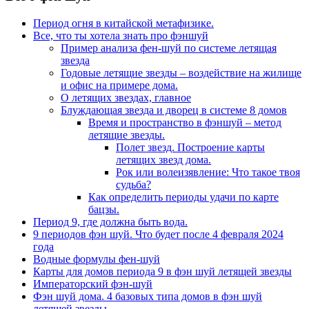
Период огня в китайской метафизике.
Все, что ты хотела знать про фэншуй
Пример анализа фен-шуй по системе летящая
звезда
Годовые летящие звезды – воздействие на жилище
и офис на примере дома.
О летящих звездах, главное
Блуждающая звезда и дворец в системе 8 домов
Время и пространство в фэншуй – метод
летящие звезды.
Полет звезд. Построение карты
летящих звезд дома.
Рок или волеизявление: Что такое твоя
судьба?
Как определить периоды удачи по карте
бацзы.
Период 9, где должна быть вода.
9 периодов фэн шуй. Что будет после 4 февраля 2024
года
Водные формулы фен-шуй
Карты для домов периода 9 в фэн шуй летящей звезды
Императорский фэн-шуй
Фэн шуй дома. 4 базовых типа домов в фэн шуй
летящей звезды