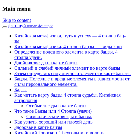
Main menu
Skip to content
фэн шуй
школа фэн шуй
Китайская метафизика, путь к успеху — 4 столпа бац-
зы.
Китайская метафизика, 4 столпа бацзы — виды карт
Определение полезного элемента в карте бацзы, 4
столпа удачи.
Двойная звезда на карте бацзы
Сильный и слабый личный элемент по карте бадзы
Зачем определять силу личного элемента в карте бац-зы.
Бацзы. Полезные и вредные элементы в зависимости от
силы персонального элемента.
Бадзы
Как читать карту бадзы 4 столпа судьбы. Китайская
астрология
Особые звезды в карте бацзы.
Что такое Бадзы или 4 Столпа (удачи)
Символические звезды в бацзы.
Как узнать, хороший или плохой день
Здоровье в карте бацзы
Китайский Гороскоп. Треугольники родства