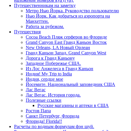
наложение номеров куа (гуа).
Путешественникам на заметку
Метро Нью Йорка. Руководство пользователю
Нью Йорк. Как добраться из аэропорта на
Манхеттен.
Работа за рубежом.
Путешествия
Cocoa Beach Пляж серферов во Флориде
Grand Canyon East Гранд Каньон Восток
New Orleans, LA Новый Орлеан
Гранд Каньон Запад. Grand Canyon West
Дорога к Гранд Каньону
Западное Побережье США.
Из Лос Анжелеса в Гранд Каньон
Индия! My Trip to India
Индия, сердце мое
Йосемите. Национальный заповедник США
Лас Вегас
Лас Вегас. История города.
Полезные ссылки
Русские магазины и аптеки в США
Ростов Папа
Санкт Петербург, Флорида
Флорида! Florida!!
Расчеты по водным формулам фэн шуй.