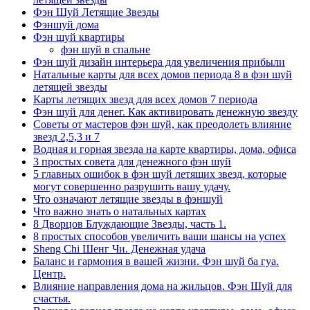
Фэн Шуй Летящие Звезды
Фэншуй дома
Фэн шуй квартиры
фэн шуй в спальне
Фэн шуй дизайн интерьера для увеличения прибыли
Натальные карты для всех домов периода 8 в фэн шуй
летящей звезды
Карты летящих звезд для всех домов 7 периода
Фэн шуй для денег. Как активировать денежную звезду
Советы от мастеров фэн шуй, как преодолеть влияние
звезд 2,5,3 и 7
Водная и горная звезда на карте квартиры, дома, офиса
3 простых совета для денежного фэн шуй
5 главных ошибок в фэн шуй летящих звезд, которые
могут совершенно разрушить вашу удачу.
Что означают летящие звезды в фэншуй
Что важно знать о натальных картах
8 Дворцов Блуждающие Звезды, часть 1.
8 простых способов увеличить ваши шансы на успех
Sheng Chi Шенг Чи. Денежная удача
Баланс и гармония в вашей жизни. Фэн шуй ба гуа.
Центр.
Влияние направления дома на жильцов. Фэн Шуй для
счастья.