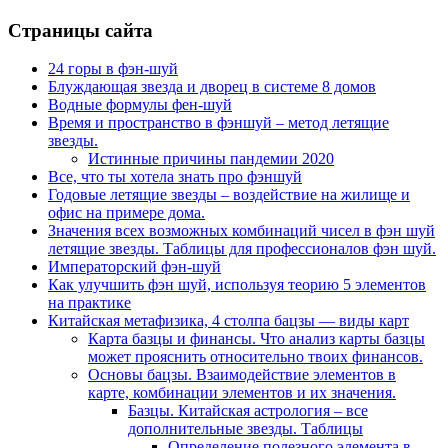
Страницы сайта
24 горы в фэн-шуй
Блуждающая звезда и дворец в системе 8 домов
Водные формулы фен-шуй
Время и пространство в фэншуй – метод летящие
звезды.
Истинные причины пандемии 2020
Все, что ты хотела знать про фэншуй
Годовые летящие звезды – воздействие на жилище и
офис на примере дома.
Значения всех возможных комбинаций чисел в фэн шуй
летящие звезды. Таблицы для профессионалов фэн шуй.
Императорский фэн-шуй
Как улучшить фэн шуй, используя теорию 5 элементов
на практике
Китайская метафизика, 4 столпа бацзы — виды карт
Карта базцы и финансы. Что анализ карты базцы
может прояснить относительно твоих финансов.
Основы бацзы. Взаимодействие элементов в
карте, комбинации элементов и их значения.
Базцы. Китайская астрология – все
дополнительные звезды. Таблицы
Определение полезного элемента в