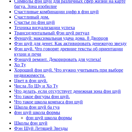
Символы фэн шуй для различных сфер жизни на карте
багуа. Зона изобилие
Счастливые комбинации цифр в фэн шуй
Счастливый дом.
Счастье по фэн шуй
Техника визуализации успеха
Трансцедентальный Фэн шуй ритуал
Феншуй: максимальная удача дома. 8 Дворцов
Фэн шуй для денег. Как активировать денежную звезду
Фэн шуй. Что говорят древние тексты об ориентации
кухни и печи
Фэншуй ремонт. Декорировать для успеха!
Хо Ту
Хороший фэн шуй. Что нужно учитывать при выборе
недвижимости.
Цвет в фэн шуй.
Числа Ло Шу и Хо Ту
Что делать, если отсутствует денежная зона фэн шуй
Что такое фигуры фэн шуй.
Что такое школа компаса фэн шуй
Школа фэн шуй ба гуа
фэн шуй школа формы
фэн шуй школа формы
Школы фэн шуй
Фэн Шуй Летящей Звезды