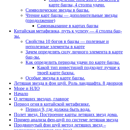
карте бацзы, 4 столпа удачи.
Символические звезды в бацзы.
Чтение карт бацзы — дополнительные звезды
(продолжение)
Самонаказание в картах бацзы
Китайская метафизика, путь к успеху — 4 столпа бац-
зы.
Свойства 10 богов в бацзы — полезные и
неполезные элементы в карте
Зачем определять силу личного элемента в карте
бац-зы.
Как определить периоды удачи по карте бацзы.
Какой тип инвестиций подходит лучше к
твоей карте базцы.
Особые звезды в карте бацзы.
Летящая звезда в фэн шуй. Роль ландшафта. 8 дворцов
Море и НЛО
Начало
О летящих звездах, главное
Период огня в китайской метафизике.
Период 9, где должна быть вода.
Полет звезд. Построение карты летящих звезд дома.
Пример анализа фен-шуй по системе летящая звезда
Продвинутый фэн шуй метод летящих звезд –