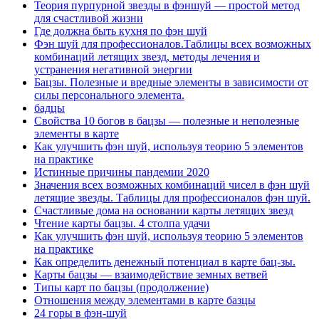
Теория пурпурной звезды в фэншуй — простой метод
для счастливой жизни
Где должна быть кухня по фэн шуй
Фэн шуй для профессионалов.Таблицы всех возможных
комбинаций летящих звезд, методы лечения и
устранения негативной энергии
Бацзы. Полезные и вредные элементы в зависимости от
силы персонального элемента.
бадцы
Свойства 10 богов в бацзы — полезные и неполезные
элементы в карте
Как улучшить фэн шуй, используя теорию 5 элементов
на практике
Истинные причины пандемии 2020
Значения всех возможных комбинаций чисел в фэн шуй
летящие звезды. Таблицы для профессионалов фэн шуй.
Счастливые дома на основании карты летящих звезд
Чтение карты бацзы. 4 столпа удачи
Как улучшить фэн шуй, используя теорию 5 элементов
на практике
Как определить денежный потенциал в карте бац-зы.
Карты бацзы — взаимодействие земных ветвей
Типы карт по бацзы (продолжение)
Отношения между элементами в карте базцы
24 горы в фэн-шуй