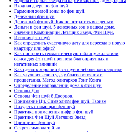
Водная и горная звезда на карте квартиры, дома, офиса
Входная дверь по фэн шуй
Гармония жилой зоны по фэн шуй.
Денежный фэн шуй
Денежный фэншуй. Как не потратить все деньги
Деньги в фэн шуй. 5 денежных зон в вашем доме.
Значения Комбинаций Летящих Звезд. Фэн Шуй.
История фэн шуй
Как определить счастливую дату для переезда в новую
квартиру или офис?
Как построить геомантическую таблицу жилья или
офиса для фэн шуй прогноза благоприятных и
негативных влияний
Как сделать хороший фэн шуй в небольшой квартире
Как улучшить свою удачу благосостояния и
процветания. Метод олигархов Гонг Конга
Определение направлений дома в фэн шуй
Основы Дао
Основы Фэн шуй 8 Дворцов.
Понимание Ци. Символизм фэн шуй. Таоизм
Похудеть с помощью фен шуй
Практика применения цифр в фэн шуй
Практика Фэн Шуй Летящих Звезд
Принципы фэн шуй
Секрет символа тай чи