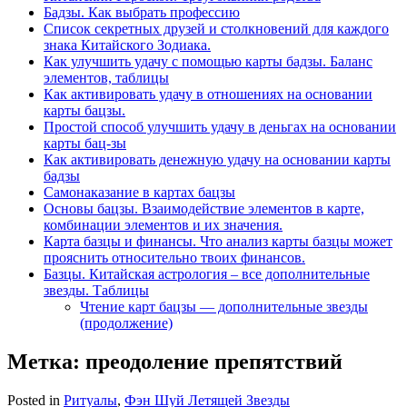
Бадзы. Как выбрать профессию
Список секретных друзей и cтолкновений для каждого
знака Китайского Зодиака.
Как улучшить удачу с помощью карты бадзы. Баланс
элементов, таблицы
Как активировать удачу в отношениях на основании
карты бацзы.
Простой способ улучшить удачу в деньгах на основании
карты бац-зы
Как активировать денежную удачу на основании карты
бадзы
Самонаказание в картах бацзы
Основы бацзы. Взаимодействие элементов в карте,
комбинации элементов и их значения.
Карта базцы и финансы. Что анализ карты базцы может
прояснить относительно твоих финансов.
Базцы. Китайская астрология – все дополнительные
звезды. Таблицы
Чтение карт бацзы — дополнительные звезды
(продолжение)
Метка:
преодоление препятствий
Posted in
Ритуалы
,
Фэн Шуй Летящей Звезды