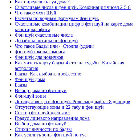
Как определить гуа дома?
Счастливые числа в фэн шуй. Комбинация чисел 2-5-8
Что такое Фэн Шуй
Расчеты по водным формулам фэн шуй.
Счастливые комбинации цифр в фэн шуй на карте дома,
квартиры, офиса
Фэн шуй счастливые числа
Дизайн квартиры по фэн шуй
Что такое Бадзы или 4 Столпа (удачи)
фэн шуй школа компаса
Фэн шуй для новичков
Как читать карту бадзы 4 столпа судьбы. Китайская
астрология
Бадзы. Как выбрать профессию
Фэн шуй дома
Бадзы
Выбор дома по фэн-шуй
Фэн-шуй зоны
Летящая звезда в фэн шуй. Роль ландшафта. 8 дворцов
Отсутствующие зоны и 22 табу в фэн шуй
Сектор фэн шуй «деньги»
Градус лицевого направления дома
Выбор дома по фэн-шуй
Стихия личности по бадзы
Как усилить зоны фэн шуй по гуа