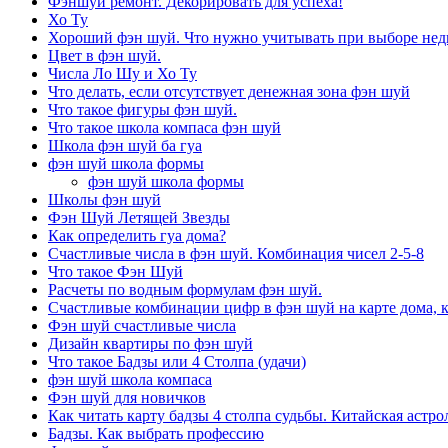
Фэншуй ремонт. Декорировать для успеха!
Хо Ту
Хороший фэн шуй. Что нужно учитывать при выборе не
Цвет в фэн шуй.
Числа Ло Шу и Хо Ту
Что делать, если отсутствует денежная зона фэн шуй
Что такое фигуры фэн шуй.
Что такое школа компаса фэн шуй
Школа фэн шуй ба гуа
фэн шуй школа формы
фэн шуй школа формы
Школы фэн шуй
Фэн Шуй Летящей Звезды
Как определить гуа дома?
Счастливые числа в фэн шуй. Комбинация чисел 2-5-8
Что такое Фэн Шуй
Расчеты по водным формулам фэн шуй.
Счастливые комбинации цифр в фэн шуй на карте дома, 
Фэн шуй счастливые числа
Дизайн квартиры по фэн шуй
Что такое Бадзы или 4 Столпа (удачи)
фэн шуй школа компаса
Фэн шуй для новичков
Как читать карту бадзы 4 столпа судьбы. Китайская астро
Бадзы. Как выбрать профессию