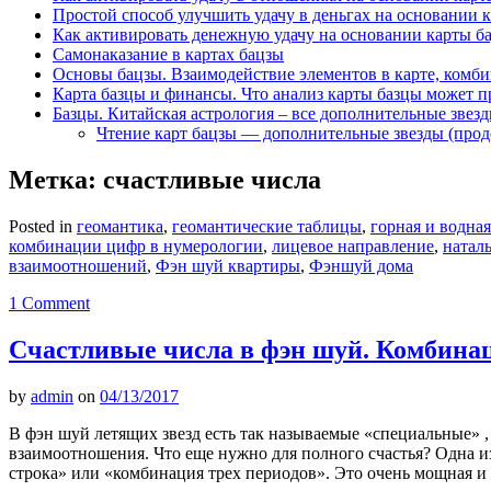
Простой способ улучшить удачу в деньгах на основании 
Как активировать денежную удачу на основании карты б
Самонаказание в картах бацзы
Основы бацзы. Взаимодействие элементов в карте, комби
Карта базцы и финансы. Что анализ карты базцы может п
Базцы. Китайская астрология – все дополнительные звез
Чтение карт бацзы — дополнительные звезды (про
Метка:
счастливые числа
Posted in
геомантика
,
геомантические таблицы
,
горная и водная
комбинации цифр в нумерологии
,
лицевое направление
,
натал
взаимоотношений
,
Фэн шуй квартиры
,
Фэншуй дома
1 Comment
Счастливые числа в фэн шуй. Комбинац
by
admin
on
04/13/2017
В фэн шуй летящих звезд есть так называемые «специальные» ,
взаимоотношения. Что еще нужно для полного счастья? Одна и
строка» или «комбинация трех периодов». Это очень мощная и