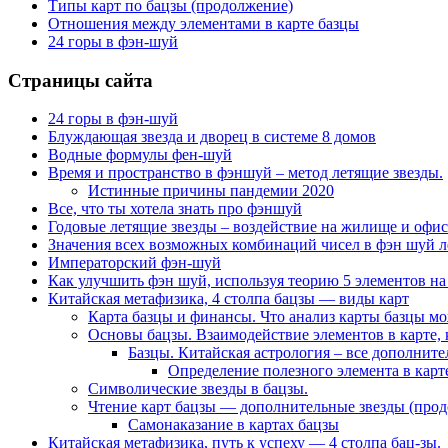
Типы карт по бацзы (продолжение)
Отношения между элементами в карте базцы
24 горы в фэн-шуй
Страницы сайта
24 горы в фэн-шуй
Блуждающая звезда и дворец в системе 8 домов
Водные формулы фен-шуй
Время и пространство в фэншуй – метод летящие звезды.
Истинные причины пандемии 2020
Все, что ты хотела знать про фэншуй
Годовые летящие звезды – воздействие на жилище и офис
Значения всех возможных комбинаций чисел в фэн шуй л
Императорский фэн-шуй
Как улучшить фэн шуй, используя теорию 5 элементов на
Китайская метафизика, 4 столпа бацзы — виды карт
Карта базцы и финансы. Что анализ карты базцы м
Основы бацзы. Взаимодействие элементов в карте, 
Базцы. Китайская астрология – все дополнит
Определение полезного элемента в карте
Символические звезды в бацзы.
Чтение карт бацзы — дополнительные звезды (про
Самонаказание в картах бацзы
Китайская метафизика, путь к успеху — 4 столпа бац-зы.