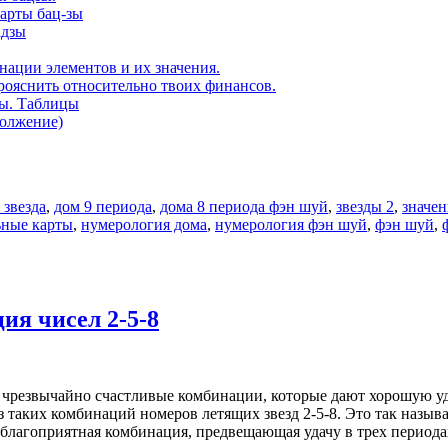
карты бац-зы
адзы
нации элементов и их значения.
рояснить относительно твоих финансов.
ды. Таблицы
должение)
 звезда
,
дом 9 периода
,
дома 8 периода фэн шуй
,
звезды 2
,
значен
ьные карты
,
нумерология дома
,
нумерология фэн шуй
,
фэн шуй
,
ия чисел 2-5-8
 чрезвычайно счастливые комбинации, которые дают хорошую уда
з таких комбинаций номеров летящих звезд 2-5-8. Это так назы
 благоприятная комбинация, предвещающая удачу в трех периода