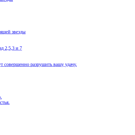
тящей звезды
д 2,5,3 и 7
ут совершенно разрушить вашу удачу.
.
стья.