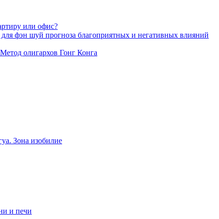
артиру или офис?
 для фэн шуй прогноза благоприятных и негативных влияний
 Метод олигархов Гонг Конга
уа. Зона изобилие
ни и печи