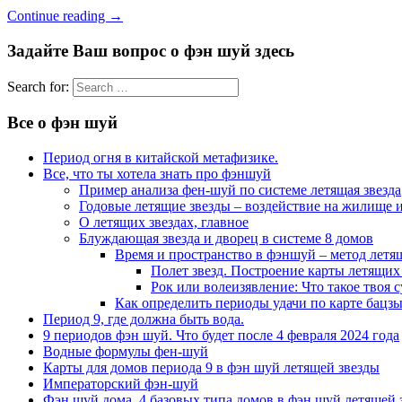
Continue reading
→
Задайте Ваш вопрос о фэн шуй здесь
Search for:
Все о фэн шуй
Период огня в китайской метафизике.
Все, что ты хотела знать про фэншуй
Пример анализа фен-шуй по системе летящая звезда
Годовые летящие звезды – воздействие на жилище и
О летящих звездах, главное
Блуждающая звезда и дворец в системе 8 домов
Время и пространство в фэншуй – метод летя
Полет звезд. Построение карты летящих 
Рок или волеизявление: Что такое твоя с
Как определить периоды удачи по карте бацзы
Период 9, где должна быть вода.
9 периодов фэн шуй. Что будет после 4 февраля 2024 года
Водные формулы фен-шуй
Карты для домов периода 9 в фэн шуй летящей звезды
Императорский фэн-шуй
Фэн шуй дома. 4 базовых типа домов в фэн шуй летящей 