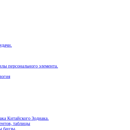
удачи.
илы персонального элемента.
логия
ака Китайского Зодиака.
ентов, таблицы
ы бацзы.