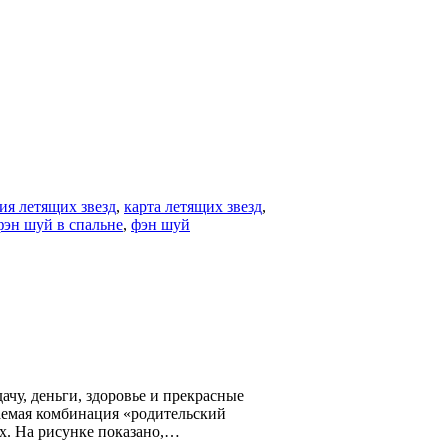
ия летящих звезд
,
карта летящих звезд
,
фэн шуй в спальне
,
фэн шуй
чу, деньги, здоровье и прекрасные
ваемая комбинация «родительский
х. На рисунке показано,…