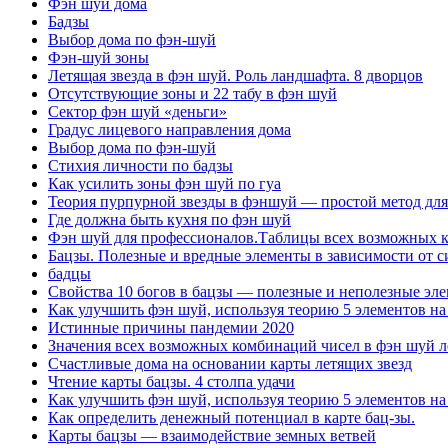
Фэн шуй дома
Бадзы
Выбор дома по фэн-шуй
Фэн-шуй зоны
Летящая звезда в фэн шуй. Роль ландшафта. 8 дворцов
Отсутствующие зоны и 22 табу в фэн шуй
Сектор фэн шуй «деньги»
Градус лицевого направления дома
Выбор дома по фэн-шуй
Стихия личности по бадзы
Как усилить зоны фэн шуй по гуа
Теория пурпурной звезды в фэншуй — простой метод для
Где должна быть кухня по фэн шуй
Фэн шуй для профессионалов.Таблицы всех возможных ко
Бацзы. Полезные и вредные элементы в зависимости от с
бадцы
Свойства 10 богов в бацзы — полезные и неполезные эле
Как улучшить фэн шуй, используя теорию 5 элементов на
Истинные причины пандемии 2020
Значения всех возможных комбинаций чисел в фэн шуй л
Счастливые дома на основании карты летящих звезд
Чтение карты бацзы. 4 столпа удачи
Как улучшить фэн шуй, используя теорию 5 элементов на
Как определить денежный потенциал в карте бац-зы.
Карты бацзы — взаимодействие земных ветвей