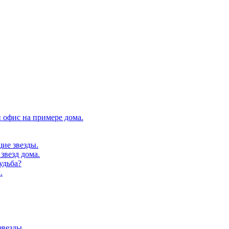
 офис на примере дома.
щие звезды.
звезд дома.
удьба?
.
звезды