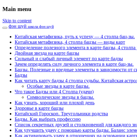
Main menu
Skip to content
фэн шуй
школа фэн шуй
Китайская метафизика, путь к успеху — 4 столпа бац-зы.
Китайская метафизика, 4 столпа бацзы — виды карт
Определение полезного элемента в карте бацзы, 4 столпа 
Двойная звезда на карте бацзы
Сильный и слабый личный элемент по карте бадзы
Зачем определять силу личного элемента в карте бац-зы.
Бацзы. Полезные и вредные элементы в зависимости от с
Бадзы
Как читать карту бадзы 4 столпа судьбы. Китайская астро
Особые звезды в карте бацзы.
Что такое Бадзы или 4 Столпа (удачи)
Символические звезды в бацзы.
Как узнать, хороший или плохой день
Здоровье в карте бацзы
Китайский Гороскоп. Треугольники родства
Бадзы. Как выбрать профессию
Список секретных друзей и cтолкновений для каждого зн
Как улучшить удачу с помощью карты бадзы. Баланс элем
Как активировать удачу в отношениях на основании карт