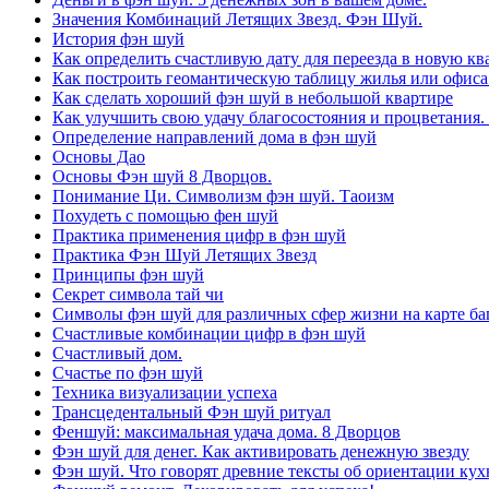
Значения Комбинаций Летящих Звезд. Фэн Шуй.
История фэн шуй
Как определить счастливую дату для переезда в новую кв
Как построить геомантическую таблицу жилья или офиса
Как сделать хороший фэн шуй в небольшой квартире
Как улучшить свою удачу благосостояния и процветания.
Определение направлений дома в фэн шуй
Основы Дао
Основы Фэн шуй 8 Дворцов.
Понимание Ци. Символизм фэн шуй. Таоизм
Похудеть с помощью фен шуй
Практика применения цифр в фэн шуй
Практика Фэн Шуй Летящих Звезд
Принципы фэн шуй
Секрет символа тай чи
Символы фэн шуй для различных сфер жизни на карте баг
Счастливые комбинации цифр в фэн шуй
Счастливый дом.
Счастье по фэн шуй
Техника визуализации успеха
Трансцедентальный Фэн шуй ритуал
Феншуй: максимальная удача дома. 8 Дворцов
Фэн шуй для денег. Как активировать денежную звезду
Фэн шуй. Что говорят древние тексты об ориентации кух