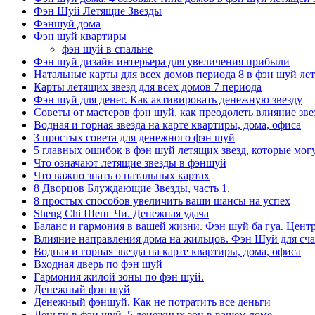
Фэн Шуй Летящие Звезды
Фэншуй дома
Фэн шуй квартиры
фэн шуй в спальне
Фэн шуй дизайн интерьера для увеличения прибыли
Натальные карты для всех домов периода 8 в фэн шуй ле
Карты летящих звезд для всех домов 7 периода
Фэн шуй для денег. Как активировать денежную звезду
Советы от мастеров фэн шуй, как преодолеть влияние звез
Водная и горная звезда на карте квартиры, дома, офиса
3 простых совета для денежного фэн шуй
5 главных ошибок в фэн шуй летящих звезд, которые мог
Что означают летящие звезды в фэншуй
Что важно знать о натальных картах
8 Дворцов Блуждающие Звезды, часть 1.
8 простых способов увеличить ваши шансы на успех
Sheng Chi Шенг Чи. Денежная удача
Баланс и гармония в вашей жизни. Фэн шуй ба гуа. Центр
Влияние направления дома на жильцов. Фэн Шуй для сча
Водная и горная звезда на карте квартиры, дома, офиса
Входная дверь по фэн шуй
Гармония жилой зоны по фэн шуй.
Денежный фэн шуй
Денежный фэншуй. Как не потратить все деньги
Деньги в фэн шуй. 5 денежных зон в вашем доме.