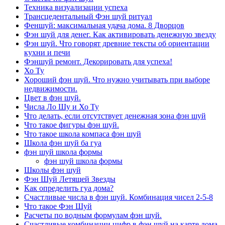
Техника визуализации успеха
Трансцедентальный Фэн шуй ритуал
Феншуй: максимальная удача дома. 8 Дворцов
Фэн шуй для денег. Как активировать денежную звезду
Фэн шуй. Что говорят древние тексты об ориентации
кухни и печи
Фэншуй ремонт. Декорировать для успеха!
Хо Ту
Хороший фэн шуй. Что нужно учитывать при выборе
недвижимости.
Цвет в фэн шуй.
Числа Ло Шу и Хо Ту
Что делать, если отсутствует денежная зона фэн шуй
Что такое фигуры фэн шуй.
Что такое школа компаса фэн шуй
Школа фэн шуй ба гуа
фэн шуй школа формы
фэн шуй школа формы
Школы фэн шуй
Фэн Шуй Летящей Звезды
Как определить гуа дома?
Счастливые числа в фэн шуй. Комбинация чисел 2-5-8
Что такое Фэн Шуй
Расчеты по водным формулам фэн шуй.
Счастливые комбинации цифр в фэн шуй на карте дома,