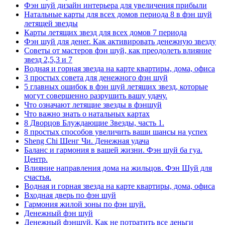
Фэн шуй дизайн интерьера для увеличения прибыли
Натальные карты для всех домов периода 8 в фэн шуй
летящей звезды
Карты летящих звезд для всех домов 7 периода
Фэн шуй для денег. Как активировать денежную звезду
Советы от мастеров фэн шуй, как преодолеть влияние
звезд 2,5,3 и 7
Водная и горная звезда на карте квартиры, дома, офиса
3 простых совета для денежного фэн шуй
5 главных ошибок в фэн шуй летящих звезд, которые
могут совершенно разрушить вашу удачу.
Что означают летящие звезды в фэншуй
Что важно знать о натальных картах
8 Дворцов Блуждающие Звезды, часть 1.
8 простых способов увеличить ваши шансы на успех
Sheng Chi Шенг Чи. Денежная удача
Баланс и гармония в вашей жизни. Фэн шуй ба гуа.
Центр.
Влияние направления дома на жильцов. Фэн Шуй для
счастья.
Водная и горная звезда на карте квартиры, дома, офиса
Входная дверь по фэн шуй
Гармония жилой зоны по фэн шуй.
Денежный фэн шуй
Денежный фэншуй. Как не потратить все деньги