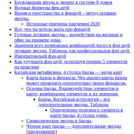
Блуждающая звезда и дворец в системе 8 домов
Водные формулы фен-шуй
Время и пространство в фэншуй – метод летящие
звезды.
Истинные причины пандемии 2020
Все, что ты хотела знать про фэншуй
Годовые летящие звезды – воздействие на жилище и
офис на примере дома.
Значения всех возможных комбинаций чисел в фэн шуй
летящие звезды. Таблицы для профессионалов фэн шуй.
Императорский фэн-шуй
Как улучшить фэн шуй, используя теорию 5 элементов
на практике
Китайская метафизика, 4 столпа бацзы — виды карт
Карта базцы и финансы. Что анализ карты базцы
может прояснить относительно твоих финансов.
Основы бацзы. Взаимодействие элементов в
карте, комбинации элементов и их значения.
Базцы. Китайская астрология – все
дополнительные звезды. Таблицы
Определение полезного элемента в
карте бацзы, 4 столпа удачи.
Символические звезды в бацзы.
Чтение карт бацзы — дополнительные звезды
(продолжение)