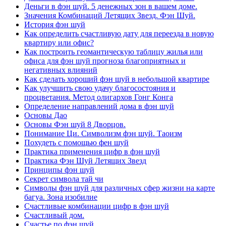
Деньги в фэн шуй. 5 денежных зон в вашем доме.
Значения Комбинаций Летящих Звезд. Фэн Шуй.
История фэн шуй
Как определить счастливую дату для переезда в новую
квартиру или офис?
Как построить геомантическую таблицу жилья или
офиса для фэн шуй прогноза благоприятных и
негативных влияний
Как сделать хороший фэн шуй в небольшой квартире
Как улучшить свою удачу благосостояния и
процветания. Метод олигархов Гонг Конга
Определение направлений дома в фэн шуй
Основы Дао
Основы Фэн шуй 8 Дворцов.
Понимание Ци. Символизм фэн шуй. Таоизм
Похудеть с помощью фен шуй
Практика применения цифр в фэн шуй
Практика Фэн Шуй Летящих Звезд
Принципы фэн шуй
Секрет символа тай чи
Символы фэн шуй для различных сфер жизни на карте
багуа. Зона изобилие
Счастливые комбинации цифр в фэн шуй
Счастливый дом.
Счастье по фэн шуй