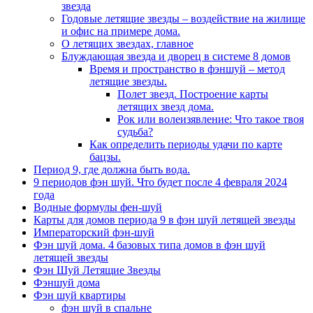
звезда
Годовые летящие звезды – воздействие на жилище
и офис на примере дома.
О летящих звездах, главное
Блуждающая звезда и дворец в системе 8 домов
Время и пространство в фэншуй – метод
летящие звезды.
Полет звезд. Построение карты
летящих звезд дома.
Рок или волеизявление: Что такое твоя
судьба?
Как определить периоды удачи по карте
бацзы.
Период 9, где должна быть вода.
9 периодов фэн шуй. Что будет после 4 февраля 2024
года
Водные формулы фен-шуй
Карты для домов периода 9 в фэн шуй летящей звезды
Императорский фэн-шуй
Фэн шуй дома. 4 базовых типа домов в фэн шуй
летящей звезды
Фэн Шуй Летящие Звезды
Фэншуй дома
Фэн шуй квартиры
фэн шуй в спальне