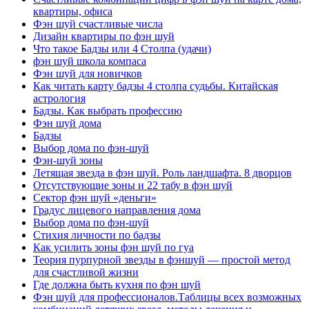
квартиры, офиса
Фэн шуй счастливые числа
Дизайн квартиры по фэн шуй
Что такое Бадзы или 4 Столпа (удачи)
фэн шуй школа компаса
Фэн шуй для новичков
Как читать карту бадзы 4 столпа судьбы. Китайская
астрология
Бадзы. Как выбрать профессию
Фэн шуй дома
Бадзы
Выбор дома по фэн-шуй
Фэн-шуй зоны
Летящая звезда в фэн шуй. Роль ландшафта. 8 дворцов
Отсутствующие зоны и 22 табу в фэн шуй
Сектор фэн шуй «деньги»
Градус лицевого направления дома
Выбор дома по фэн-шуй
Стихия личности по бадзы
Как усилить зоны фэн шуй по гуа
Теория пурпурной звезды в фэншуй — простой метод
для счастливой жизни
Где должна быть кухня по фэн шуй
Фэн шуй для профессионалов.Таблицы всех возможных