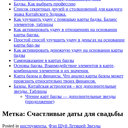
Бадзы. Как выбрать профессию
Список секретных друзей и cтолкновений для каждого
знака Китайского Зодиака.
Как улучшить удачу с помощью карты бадзы. Баланс
элементов, таблицы
Как активировать удачу в отношениях на основании
карты бацзы.
Простой способ улучшить удачу в деньгах на основании
карты бац-зы
Как активировать денежную удачу на основании карты
бадзы
Самонаказание в картах бацзы
Основы бацзы. Взаимодействие элементов в карте,
комбинации элементов и их значения.
Карта базцы и финансы. Что анализ карты базцы может
прояснить относительно твоих финансов.
Базцы. Китайская астрология – все дополнительные
звезды. Таблицы
Чтение карт бацзы — дополнительные звезды
(продолжение)
Метка:
Счастливые даты для свадьбы
Posted in
инструменты
,
Фэн Шуй Летящей Звезды