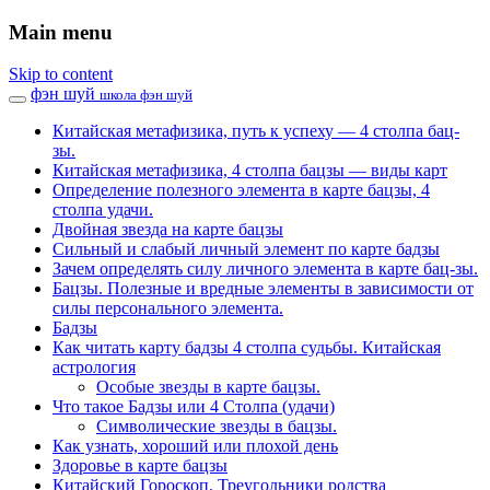
Main menu
Skip to content
фэн шуй
школа фэн шуй
Китайская метафизика, путь к успеху — 4 столпа бац-
зы.
Китайская метафизика, 4 столпа бацзы — виды карт
Определение полезного элемента в карте бацзы, 4
столпа удачи.
Двойная звезда на карте бацзы
Сильный и слабый личный элемент по карте бадзы
Зачем определять силу личного элемента в карте бац-зы.
Бацзы. Полезные и вредные элементы в зависимости от
силы персонального элемента.
Бадзы
Как читать карту бадзы 4 столпа судьбы. Китайская
астрология
Особые звезды в карте бацзы.
Что такое Бадзы или 4 Столпа (удачи)
Символические звезды в бацзы.
Как узнать, хороший или плохой день
Здоровье в карте бацзы
Китайский Гороскоп. Треугольники родства