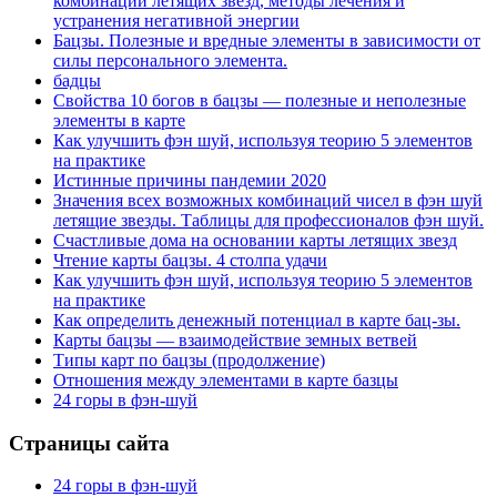
комбинаций летящих звезд, методы лечения и
устранения негативной энергии
Бацзы. Полезные и вредные элементы в зависимости от
силы персонального элемента.
бадцы
Свойства 10 богов в бацзы — полезные и неполезные
элементы в карте
Как улучшить фэн шуй, используя теорию 5 элементов
на практике
Истинные причины пандемии 2020
Значения всех возможных комбинаций чисел в фэн шуй
летящие звезды. Таблицы для профессионалов фэн шуй.
Счастливые дома на основании карты летящих звезд
Чтение карты бацзы. 4 столпа удачи
Как улучшить фэн шуй, используя теорию 5 элементов
на практике
Как определить денежный потенциал в карте бац-зы.
Карты бацзы — взаимодействие земных ветвей
Типы карт по бацзы (продолжение)
Отношения между элементами в карте базцы
24 горы в фэн-шуй
Страницы сайта
24 горы в фэн-шуй