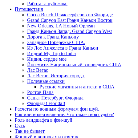
Работа за рубежом.
Путешествия
Cocoa Beach Пляж серферов во Флориде
Grand Canyon East Гранд Каньон Восток
New Orleans, LA Новый Орлеан
Гранд Каньон Запад. Grand Canyon West
Дорога к Гранд Каньону
Западное Побережье США.
Из Лос Анжелеса в Гранд Каньон
Индия! My Trip to India
Индия, сердце мое
Йосемите. Национальный заповедник США
Лас Вегас
Лас Вегас. История города.
Полезные ссылки
Русские магазины и аптеки в США
Ростов Папа
Санкт Петербург, Флорида
Флорида! Florida!!
Расчеты по водным формулам фэн шуй.
Рок или волеизявление: Что такое твоя судьба?
Роль ландшафта в фэн-шуй
Суть
Так не бывает
Фэншуй в вопросах и ответах