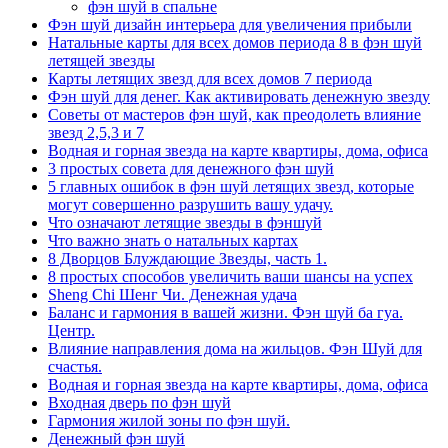
фэн шуй в спальне
Фэн шуй дизайн интерьера для увеличения прибыли
Натальные карты для всех домов периода 8 в фэн шуй
летящей звезды
Карты летящих звезд для всех домов 7 периода
Фэн шуй для денег. Как активировать денежную звезду
Советы от мастеров фэн шуй, как преодолеть влияние
звезд 2,5,3 и 7
Водная и горная звезда на карте квартиры, дома, офиса
3 простых совета для денежного фэн шуй
5 главных ошибок в фэн шуй летящих звезд, которые
могут совершенно разрушить вашу удачу.
Что означают летящие звезды в фэншуй
Что важно знать о натальных картах
8 Дворцов Блуждающие Звезды, часть 1.
8 простых способов увеличить ваши шансы на успех
Sheng Chi Шенг Чи. Денежная удача
Баланс и гармония в вашей жизни. Фэн шуй ба гуа.
Центр.
Влияние направления дома на жильцов. Фэн Шуй для
счастья.
Водная и горная звезда на карте квартиры, дома, офиса
Входная дверь по фэн шуй
Гармония жилой зоны по фэн шуй.
Денежный фэн шуй