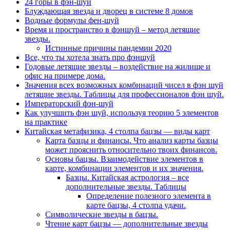
24 горы в фэн-шуй
Блуждающая звезда и дворец в системе 8 домов
Водные формулы фен-шуй
Время и пространство в фэншуй – метод летящие
звезды.
Истинные причины пандемии 2020
Все, что ты хотела знать про фэншуй
Годовые летящие звезды – воздействие на жилище и
офис на примере дома.
Значения всех возможных комбинаций чисел в фэн шуй
летящие звезды. Таблицы для профессионалов фэн шуй.
Императорский фэн-шуй
Как улучшить фэн шуй, используя теорию 5 элементов
на практике
Китайская метафизика, 4 столпа бацзы — виды карт
Карта базцы и финансы. Что анализ карты базцы
может прояснить относительно твоих финансов.
Основы бацзы. Взаимодействие элементов в
карте, комбинации элементов и их значения.
Базцы. Китайская астрология – все
дополнительные звезды. Таблицы
Определение полезного элемента в
карте бацзы, 4 столпа удачи.
Символические звезды в бацзы.
Чтение карт бацзы — дополнительные звезды