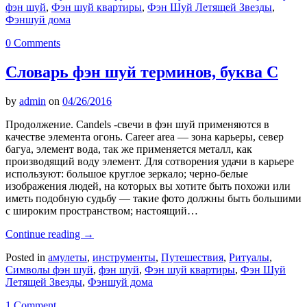
фэн шуй
,
Фэн шуй квартиры
,
Фэн Шуй Летящей Звезды
,
Фэншуй дома
0 Comments
Словарь фэн шуй терминов, буква C
by
admin
on
04/26/2016
Продолжение. Candels -свечи в фэн шуй применяются в
качестве элемента огонь. Career area — зона карьеры, север
багуа, элемент вода, так же применяется металл, как
производящий воду элемент. Для сотворения удачи в карьере
используют: большое круглое зеркало; черно-белые
изображения людей, на которых вы хотите быть похожи или
иметь подобную судьбу — такие фото должны быть большими
с широким пространством; настоящий…
Continue reading
→
Posted in
амулеты
,
инструменты
,
Путешествия
,
Ритуалы
,
Символы фэн шуй
,
фэн шуй
,
Фэн шуй квартиры
,
Фэн Шуй
Летящей Звезды
,
Фэншуй дома
1 Comment