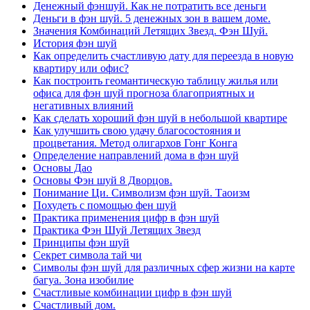
Денежный фэншуй. Как не потратить все деньги
Деньги в фэн шуй. 5 денежных зон в вашем доме.
Значения Комбинаций Летящих Звезд. Фэн Шуй.
История фэн шуй
Как определить счастливую дату для переезда в новую
квартиру или офис?
Как построить геомантическую таблицу жилья или
офиса для фэн шуй прогноза благоприятных и
негативных влияний
Как сделать хороший фэн шуй в небольшой квартире
Как улучшить свою удачу благосостояния и
процветания. Метод олигархов Гонг Конга
Определение направлений дома в фэн шуй
Основы Дао
Основы Фэн шуй 8 Дворцов.
Понимание Ци. Символизм фэн шуй. Таоизм
Похудеть с помощью фен шуй
Практика применения цифр в фэн шуй
Практика Фэн Шуй Летящих Звезд
Принципы фэн шуй
Секрет символа тай чи
Символы фэн шуй для различных сфер жизни на карте
багуа. Зона изобилие
Счастливые комбинации цифр в фэн шуй
Счастливый дом.