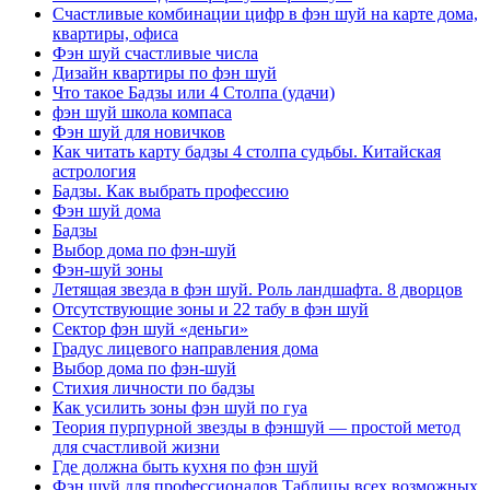
Счастливые комбинации цифр в фэн шуй на карте дома,
квартиры, офиса
Фэн шуй счастливые числа
Дизайн квартиры по фэн шуй
Что такое Бадзы или 4 Столпа (удачи)
фэн шуй школа компаса
Фэн шуй для новичков
Как читать карту бадзы 4 столпа судьбы. Китайская
астрология
Бадзы. Как выбрать профессию
Фэн шуй дома
Бадзы
Выбор дома по фэн-шуй
Фэн-шуй зоны
Летящая звезда в фэн шуй. Роль ландшафта. 8 дворцов
Отсутствующие зоны и 22 табу в фэн шуй
Сектор фэн шуй «деньги»
Градус лицевого направления дома
Выбор дома по фэн-шуй
Стихия личности по бадзы
Как усилить зоны фэн шуй по гуа
Теория пурпурной звезды в фэншуй — простой метод
для счастливой жизни
Где должна быть кухня по фэн шуй
Фэн шуй для профессионалов.Таблицы всех возможных