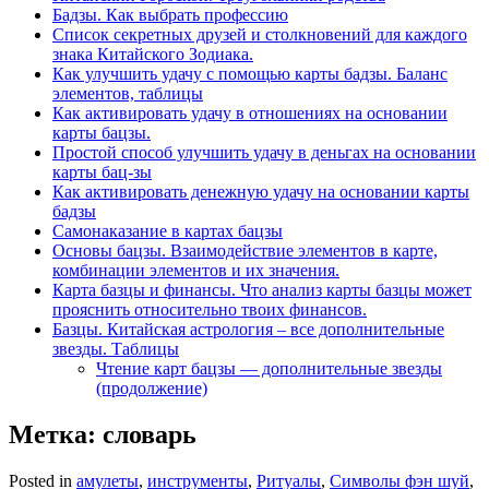
Бадзы. Как выбрать профессию
Список секретных друзей и cтолкновений для каждого
знака Китайского Зодиака.
Как улучшить удачу с помощью карты бадзы. Баланс
элементов, таблицы
Как активировать удачу в отношениях на основании
карты бацзы.
Простой способ улучшить удачу в деньгах на основании
карты бац-зы
Как активировать денежную удачу на основании карты
бадзы
Самонаказание в картах бацзы
Основы бацзы. Взаимодействие элементов в карте,
комбинации элементов и их значения.
Карта базцы и финансы. Что анализ карты базцы может
прояснить относительно твоих финансов.
Базцы. Китайская астрология – все дополнительные
звезды. Таблицы
Чтение карт бацзы — дополнительные звезды
(продолжение)
Метка:
словарь
Posted in
амулеты
,
инструменты
,
Ритуалы
,
Символы фэн шуй
,