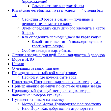
(продолжение)
Самонаказание в картах бацзы
Китайская метафизика, путь к успеху — 4 столпа бац-
зы.
Свойства 10 богов в бацзы — полезные и
неполезные элементы в карте
Зачем определять силу личного элемента в карте
бац-зы.
Как определить периоды удачи по карте бацзы.
Какой тип инвестиций подходит лучше к
твоей карте базцы.
Особые звезды в карте бацзы.
Летящая звезда в фэн шуй. Роль ландшафта. 8 дворцов
Море и НЛО
Начало
О летящих звездах, главное
Период огня в китайской метафизике.
Период 9, где должна быть вода.
Полет звезд. Построение карты летящих звезд дома.
Пример анализа фен-шуй по системе летящая звезда
Продвинутый фэн шуй метод летящих звезд –
наложение номеров куа (гуа).
Путешественникам на заметку
Метро Нью Йорка. Руководство пользователю
Нью Йорк. Как добраться из аэропорта на