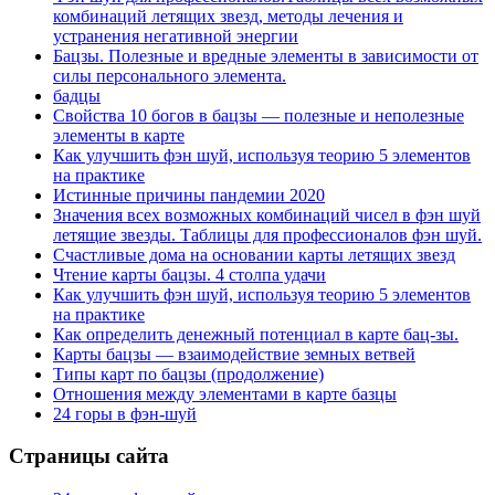
комбинаций летящих звезд, методы лечения и
устранения негативной энергии
Бацзы. Полезные и вредные элементы в зависимости от
силы персонального элемента.
бадцы
Свойства 10 богов в бацзы — полезные и неполезные
элементы в карте
Как улучшить фэн шуй, используя теорию 5 элементов
на практике
Истинные причины пандемии 2020
Значения всех возможных комбинаций чисел в фэн шуй
летящие звезды. Таблицы для профессионалов фэн шуй.
Счастливые дома на основании карты летящих звезд
Чтение карты бацзы. 4 столпа удачи
Как улучшить фэн шуй, используя теорию 5 элементов
на практике
Как определить денежный потенциал в карте бац-зы.
Карты бацзы — взаимодействие земных ветвей
Типы карт по бацзы (продолжение)
Отношения между элементами в карте базцы
24 горы в фэн-шуй
Страницы сайта