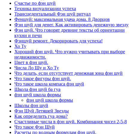
Счастье по фэн шуй
Техника визуализации успеха
Трансцедентальный Фэн шуй ритуал
Феншуй: максимальная удача дома. 8 Дворцов
Фэн шуй для денег. Как активировать денежную звезду
Фэн шуй. Что говорят древние тексты об ориентации
кухни и печи
Фэншуй ремонт. Декорировать для успеха!
Хо Ту
Хороший фэн шуй. Что нужно учитывать при выборе
недвижимости.
Цвет в фэн шуй.
Числа Ло Шу и Хо Ту
Что делать, если отсутствует денежная зона фэн шуй
Что такое фигуры фэн шуй.
Что такое школа компаса фэн шуй
Школа фэн шуй ба гуа
фэн шуй школа формы
фэн шуй школа формы
Школы фэн шуй
Фэн Шуй Летящей Звезды
Как определить гуа дома?
Счастливые числа в фэн шуй. Комбинация чисел 2-5-8
Что такое Фэн Шуй
Расчеты по водным формулам фэн шуй.