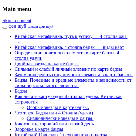
Main menu
Skip to content
фэн шуй
школа фэн шуй
Китайская метафизика, путь к успеху — 4 столпа бац-
зы.
Китайская метафизика, 4 столпа бацзы — виды карт
Определение полезного элемента в карте бацзы, 4
столпа удачи.
Двойная звезда на карте бацзы
Сильный и слабый личный элемент по карте бадзы
Зачем определять силу личного элемента в карте бац-зы.
Бацзы. Полезные и вредные элементы в зависимости от
силы персонального элемента.
Бадзы
Как читать карту бадзы 4 столпа судьбы. Китайская
астрология
Особые звезды в карте бацзы.
Что такое Бадзы или 4 Столпа (удачи)
Символические звезды в бацзы.
Как узнать, хороший или плохой день
Здоровье в карте бацзы
Китайский Гороскоп. Треугольники родства