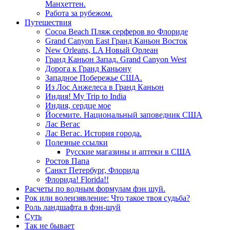
Манхеттен.
Работа за рубежом.
Путешествия
Cocoa Beach Пляж серферов во Флориде
Grand Canyon East Гранд Каньон Восток
New Orleans, LA Новый Орлеан
Гранд Каньон Запад. Grand Canyon West
Дорога к Гранд Каньону
Западное Побережье США.
Из Лос Анжелеса в Гранд Каньон
Индия! My Trip to India
Индия, сердце мое
Йосемите. Национальный заповедник США
Лас Вегас
Лас Вегас. История города.
Полезные ссылки
Русские магазины и аптеки в США
Ростов Папа
Санкт Петербург, Флорида
Флорида! Florida!!
Расчеты по водным формулам фэн шуй.
Рок или волеизявление: Что такое твоя судьба?
Роль ландшафта в фэн-шуй
Суть
Так не бывает