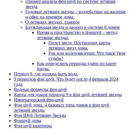
Пример анализа фен-шуй по системе летящая
звезда
Годовые летящие звезды – воздействие на жилище
и офис на примере дома.
О летящих звездах, главное
Блуждающая звезда и дворец в системе 8 домов
Время и пространство в фэншуй – метод
летящие звезды.
Полет звезд. Построение карты
летящих звезд дома.
Рок или волеизявление: Что такое твоя
судьба?
Как определить периоды удачи по карте
бацзы.
Период 9, где должна быть вода.
9 периодов фэн шуй. Что будет после 4 февраля 2024
года
Водные формулы фен-шуй
Карты для домов периода 9 в фэн шуй летящей звезды
Императорский фэн-шуй
Фэн шуй дома. 4 базовых типа домов в фэн шуй
летящей звезды
Фэн Шуй Летящие Звезды
Фэншуй дома
Фэн шуй квартиры