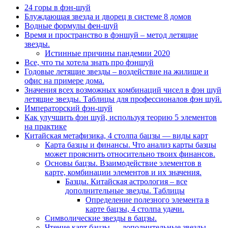
24 горы в фэн-шуй
Блуждающая звезда и дворец в системе 8 домов
Водные формулы фен-шуй
Время и пространство в фэншуй – метод летящие
звезды.
Истинные причины пандемии 2020
Все, что ты хотела знать про фэншуй
Годовые летящие звезды – воздействие на жилище и
офис на примере дома.
Значения всех возможных комбинаций чисел в фэн шуй
летящие звезды. Таблицы для профессионалов фэн шуй.
Императорский фэн-шуй
Как улучшить фэн шуй, используя теорию 5 элементов
на практике
Китайская метафизика, 4 столпа бацзы — виды карт
Карта базцы и финансы. Что анализ карты базцы
может прояснить относительно твоих финансов.
Основы бацзы. Взаимодействие элементов в
карте, комбинации элементов и их значения.
Базцы. Китайская астрология – все
дополнительные звезды. Таблицы
Определение полезного элемента в
карте бацзы, 4 столпа удачи.
Символические звезды в бацзы.
Чтение карт бацзы — дополнительные звезды