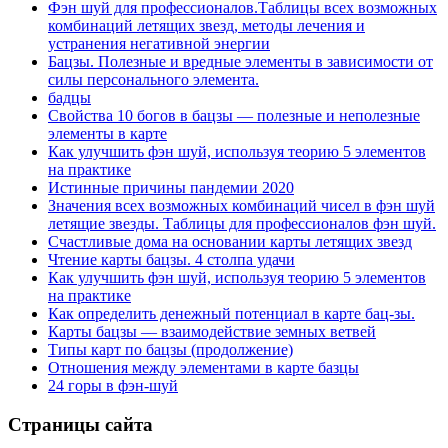
Фэн шуй для профессионалов.Таблицы всех возможных
комбинаций летящих звезд, методы лечения и
устранения негативной энергии
Бацзы. Полезные и вредные элементы в зависимости от
силы персонального элемента.
бадцы
Свойства 10 богов в бацзы — полезные и неполезные
элементы в карте
Как улучшить фэн шуй, используя теорию 5 элементов
на практике
Истинные причины пандемии 2020
Значения всех возможных комбинаций чисел в фэн шуй
летящие звезды. Таблицы для профессионалов фэн шуй.
Счастливые дома на основании карты летящих звезд
Чтение карты бацзы. 4 столпа удачи
Как улучшить фэн шуй, используя теорию 5 элементов
на практике
Как определить денежный потенциал в карте бац-зы.
Карты бацзы — взаимодействие земных ветвей
Типы карт по бацзы (продолжение)
Отношения между элементами в карте базцы
24 горы в фэн-шуй
Страницы сайта