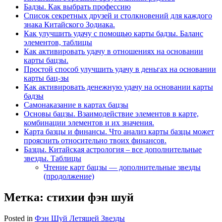
Бадзы. Как выбрать профессию
Список секретных друзей и cтолкновений для каждого
знака Китайского Зодиака.
Как улучшить удачу с помощью карты бадзы. Баланс
элементов, таблицы
Как активировать удачу в отношениях на основании
карты бацзы.
Простой способ улучшить удачу в деньгах на основании
карты бац-зы
Как активировать денежную удачу на основании карты
бадзы
Самонаказание в картах бацзы
Основы бацзы. Взаимодействие элементов в карте,
комбинации элементов и их значения.
Карта базцы и финансы. Что анализ карты базцы может
прояснить относительно твоих финансов.
Базцы. Китайская астрология – все дополнительные
звезды. Таблицы
Чтение карт бацзы — дополнительные звезды
(продолжение)
Метка:
стихии фэн шуй
Posted in
Фэн Шуй Летящей Звезды