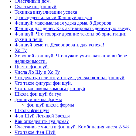
Счастливый дом.
Счастье по фэн шуй
Техника визуализации успеха
Трансцедентальный Фэн шуй ритуал
Феншуй: максимальная удача дома. 8 Дворцов
Фэн шуй для денег. Как активировать денежную звезду
Фэн шуй. Что говорят древние тексты об ориентации
кухни и печи
Фэншуй ремонт. Декорировать для успеха!
Хо Ту
Хороший фэн шуй. Что нужно учитывать при выборе
недвижимости.
Цвет в фэн шуй.
Числа Ло Шу и Хо Ту
Что делать, если отсутствует денежная зона фэн шуй
Что такое фигуры фэн шуй.
Что такое школа компаса фэн шуй
Школа фэн шуй ба гуа
фэн шуй школа формы
фэн шуй школа формы
Школы фэн шуй
Фэн Шуй Летящей Звезды
Как определить гуа дома?
Счастливые числа в фэн шуй. Комбинация чисел 2-5-8
Что такое Фэн Шуй