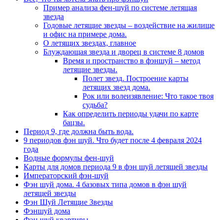
Пример анализа фен-шуй по системе летящая
звезда
Годовые летящие звезды – воздействие на жилище
и офис на примере дома.
О летящих звездах, главное
Блуждающая звезда и дворец в системе 8 домов
Время и пространство в фэншуй – метод
летящие звезды.
Полет звезд. Построение карты
летящих звезд дома.
Рок или волеизявление: Что такое твоя
судьба?
Как определить периоды удачи по карте
бацзы.
Период 9, где должна быть вода.
9 периодов фэн шуй. Что будет после 4 февраля 2024
года
Водные формулы фен-шуй
Карты для домов периода 9 в фэн шуй летящей звезды
Императорский фэн-шуй
Фэн шуй дома. 4 базовых типа домов в фэн шуй
летящей звезды
Фэн Шуй Летящие Звезды
Фэншуй дома
Фэн шуй квартиры