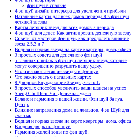
фэн шуй в спальне
Фэн шуй дизайн интерьера для увеличения прибыли
Натальные карты для всех домов периода 8 в фэн шуй
летящей звезды
Карты летящих звезд для всех домов 7 периода
Фэн шуй для денег. Как активировать денежную звезду
Советы от мастеров фэн шуй, как преодолеть влияние
звезд 2,5,3 и 7
Водная и горная звезда на карте квартиры, дома, офиса
3 простых совета для денежного фэн шуй
5 главных ошибок в фэн шуй летящих звезд, которые
могут совершенно разрушить вашу удачу.
Что означают летящие звезды в фэншуй
Что важно знать о натальных картах
8 Дворцов Блуждающие Звезды, часть 1.
8 простых способов увеличить ваши шансы на успех
Sheng Chi Шенг Чи. Денежная удача
Баланс и гармония в вашей жизни. Фэн шуй ба гуа.
Центр.
Влияние направления дома на жильцов. Фэн Шуй для
счастья.
Водная и горная звезда на карте квартиры, дома, офиса
Входная дверь по фэн шуй
Гармония жилой зоны по фэн шуй.