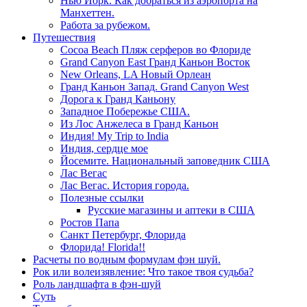
Нью Йорк. Как добраться из аэропорта на
Манхеттен.
Работа за рубежом.
Путешествия
Cocoa Beach Пляж серферов во Флориде
Grand Canyon East Гранд Каньон Восток
New Orleans, LA Новый Орлеан
Гранд Каньон Запад. Grand Canyon West
Дорога к Гранд Каньону
Западное Побережье США.
Из Лос Анжелеса в Гранд Каньон
Индия! My Trip to India
Индия, сердце мое
Йосемите. Национальный заповедник США
Лас Вегас
Лас Вегас. История города.
Полезные ссылки
Русские магазины и аптеки в США
Ростов Папа
Санкт Петербург, Флорида
Флорида! Florida!!
Расчеты по водным формулам фэн шуй.
Рок или волеизявление: Что такое твоя судьба?
Роль ландшафта в фэн-шуй
Суть