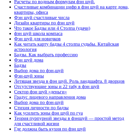
Расчеты по водным формулам фэн шуй.
Счастливые комбинации цифр в фэн шуй на карте дома,
квартиры, офиса
Фэн шуй счастливые числа
Дизайн квартиры по фэн шуй
Что такое Бадзы или 4 Столпа (удачи)
фэн шуй школа компаса
Фэн шуй для новичков
Как читать карту бадзы 4 столпа судьбы. Китайская
астрология
Бадзы. Как выбрать профессию
Фэн шуй дома
Бадзы
Выбор дома по фэн-шуй
Фэн-шуй зоны
Летящая звезда в фэн шуй. Роль ландшафта. 8 дворцов
Отсутствующие зоны и 22 табу в фэн шуй
Сектор фэн шуй «деньги»
Градус лицевого направления дома
Выбор дома по фэн-шуй
Стихия личности по бадзы
Как усилить зоны фэн шуй по гуа
Теория пурпурной звезды в фэншуй — простой метод
для счастливой жизни
Где должна быть кухня по фэн шуй