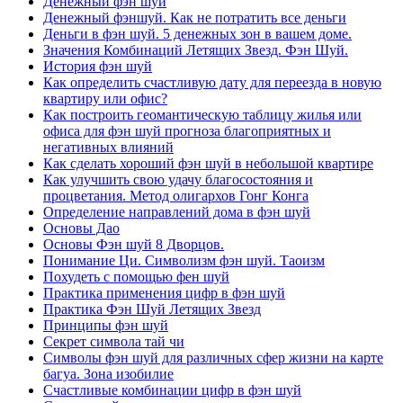
Денежный фэн шуй
Денежный фэншуй. Как не потратить все деньги
Деньги в фэн шуй. 5 денежных зон в вашем доме.
Значения Комбинаций Летящих Звезд. Фэн Шуй.
История фэн шуй
Как определить счастливую дату для переезда в новую
квартиру или офис?
Как построить геомантическую таблицу жилья или
офиса для фэн шуй прогноза благоприятных и
негативных влияний
Как сделать хороший фэн шуй в небольшой квартире
Как улучшить свою удачу благосостояния и
процветания. Метод олигархов Гонг Конга
Определение направлений дома в фэн шуй
Основы Дао
Основы Фэн шуй 8 Дворцов.
Понимание Ци. Символизм фэн шуй. Таоизм
Похудеть с помощью фен шуй
Практика применения цифр в фэн шуй
Практика Фэн Шуй Летящих Звезд
Принципы фэн шуй
Секрет символа тай чи
Символы фэн шуй для различных сфер жизни на карте
багуа. Зона изобилие
Счастливые комбинации цифр в фэн шуй