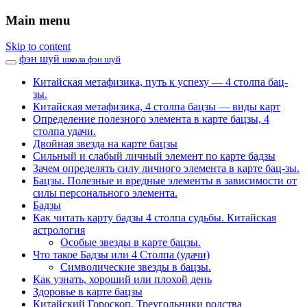
Main menu
Skip to content
фэн шуй
школа фэн шуй
Китайская метафизика, путь к успеху — 4 столпа бац-
зы.
Китайская метафизика, 4 столпа бацзы — виды карт
Определение полезного элемента в карте бацзы, 4
столпа удачи.
Двойная звезда на карте бацзы
Сильный и слабый личный элемент по карте бадзы
Зачем определять силу личного элемента в карте бац-зы.
Бацзы. Полезные и вредные элементы в зависимости от
силы персонального элемента.
Бадзы
Как читать карту бадзы 4 столпа судьбы. Китайская
астрология
Особые звезды в карте бацзы.
Что такое Бадзы или 4 Столпа (удачи)
Символические звезды в бацзы.
Как узнать, хороший или плохой день
Здоровье в карте бацзы
Китайский Гороскоп. Треугольники родства