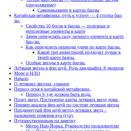
(продолжение)
Самонаказание в картах бацзы
Китайская метафизика, путь к успеху — 4 столпа бац-
зы.
Свойства 10 богов в бацзы — полезные и
неполезные элементы в карте
Зачем определять силу личного элемента в карте
бац-зы.
Как определить периоды удачи по карте бацзы.
Какой тип инвестиций подходит лучше к
твоей карте базцы.
Особые звезды в карте бацзы.
Летящая звезда в фэн шуй. Роль ландшафта. 8 дворцов
Море и НЛО
Начало
О летящих звездах, главное
Период огня в китайской метафизике.
Период 9, где должна быть вода.
Полет звезд. Построение карты летящих звезд дома.
Пример анализа фен-шуй по системе летящая звезда
Продвинутый фэн шуй метод летящих звезд –
наложение номеров куа (гуа).
Путешественникам на заметку
Метро Нью Йорка. Руководство пользователю