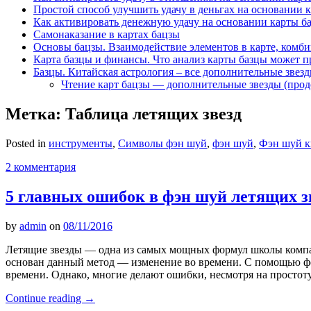
Простой способ улучшить удачу в деньгах на основании 
Как активировать денежную удачу на основании карты б
Самонаказание в картах бацзы
Основы бацзы. Взаимодействие элементов в карте, комби
Карта базцы и финансы. Что анализ карты базцы может п
Базцы. Китайская астрология – все дополнительные звез
Чтение карт бацзы — дополнительные звезды (про
Метка:
Таблица летящих звезд
Posted in
инструменты
,
Символы фэн шуй
,
фэн шуй
,
Фэн шуй к
2 комментария
5 главных ошибок в фэн шуй летящих з
by
admin
on
08/11/2016
Летящие звезды — одна из самых мощных формул школы компас
основан данный метод — изменение во времени. С помощью фо
времени. Однако, многие делают ошибки, несмотря на простот
Continue reading
→