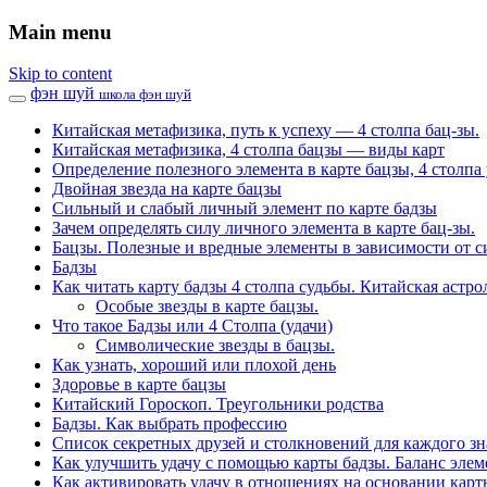
Main menu
Skip to content
фэн шуй
школа фэн шуй
Китайская метафизика, путь к успеху — 4 столпа бац-зы.
Китайская метафизика, 4 столпа бацзы — виды карт
Определение полезного элемента в карте бацзы, 4 столпа 
Двойная звезда на карте бацзы
Сильный и слабый личный элемент по карте бадзы
Зачем определять силу личного элемента в карте бац-зы.
Бацзы. Полезные и вредные элементы в зависимости от с
Бадзы
Как читать карту бадзы 4 столпа судьбы. Китайская астро
Особые звезды в карте бацзы.
Что такое Бадзы или 4 Столпа (удачи)
Символические звезды в бацзы.
Как узнать, хороший или плохой день
Здоровье в карте бацзы
Китайский Гороскоп. Треугольники родства
Бадзы. Как выбрать профессию
Список секретных друзей и cтолкновений для каждого зн
Как улучшить удачу с помощью карты бадзы. Баланс элем
Как активировать удачу в отношениях на основании карт