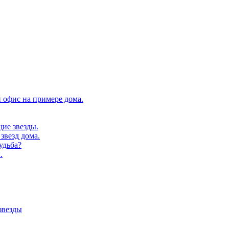
 офис на примере дома.
щие звезды.
звезд дома.
удьба?
.
звезды