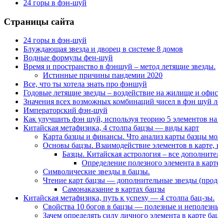
24 горы в фэн-шуй
Страницы сайта
24 горы в фэн-шуй
Блуждающая звезда и дворец в системе 8 домов
Водные формулы фен-шуй
Время и пространство в фэншуй – метод летящие звезды.
Истинные причины пандемии 2020
Все, что ты хотела знать про фэншуй
Годовые летящие звезды – воздействие на жилище и офис
Значения всех возможных комбинаций чисел в фэн шуй л
Императорский фэн-шуй
Как улучшить фэн шуй, используя теорию 5 элементов на
Китайская метафизика, 4 столпа бацзы — виды карт
Карта базцы и финансы. Что анализ карты базцы м
Основы бацзы. Взаимодействие элементов в карте, 
Базцы. Китайская астрология – все дополнит
Определение полезного элемента в карте
Символические звезды в бацзы.
Чтение карт бацзы — дополнительные звезды (про
Самонаказание в картах бацзы
Китайская метафизика, путь к успеху — 4 столпа бац-зы.
Свойства 10 богов в бацзы — полезные и неполезны
Зачем определять силу личного элемента в карте ба