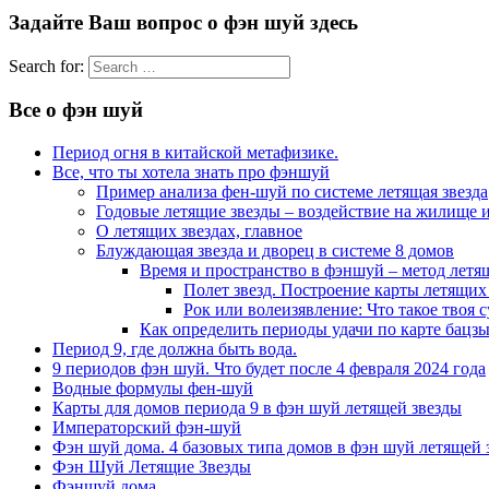
Задайте Ваш вопрос о фэн шуй здесь
Search for:
Все о фэн шуй
Период огня в китайской метафизике.
Все, что ты хотела знать про фэншуй
Пример анализа фен-шуй по системе летящая звезда
Годовые летящие звезды – воздействие на жилище и
О летящих звездах, главное
Блуждающая звезда и дворец в системе 8 домов
Время и пространство в фэншуй – метод летя
Полет звезд. Построение карты летящих 
Рок или волеизявление: Что такое твоя с
Как определить периоды удачи по карте бацзы
Период 9, где должна быть вода.
9 периодов фэн шуй. Что будет после 4 февраля 2024 года
Водные формулы фен-шуй
Карты для домов периода 9 в фэн шуй летящей звезды
Императорский фэн-шуй
Фэн шуй дома. 4 базовых типа домов в фэн шуй летящей 
Фэн Шуй Летящие Звезды
Фэншуй дома