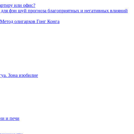
артиру или офис?
 для фэн шуй прогноза благоприятных и негативных влияний
 Метод олигархов Гонг Конга
уа. Зона изобилие
ни и печи