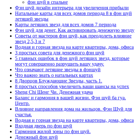
фэн шуй в спальне
Фэн шуй дизайн интерьера для увеличения прибыли
Натальные карты для всех домов периода 8 в фэн шуй
летящей звезды
Карты летящих звезд для всех домов 7 периода
Фэн шуй для денег. Как активировать денежную звезду
Советы от мастеров фэн шуй, как преодолеть влияние
звезд 2,5,3 и 7
Водная и горная звезда на карте квартиры, дома, офиса
3 простых совета для денежного фэн шуй
5 главных ошибок в фэн шуй летящих звезд, которые
могут совершенно разрушить вашу удачу.
Что означают летящие звезды в фэншуй
Что важно знать о натальных картах
8 Дворцов Блуждающие Звезды, часть 1.
8 простых способов увеличить ваши шансы на успех
Sheng Chi Шенг Чи. Денежная удача
Баланс и гармония в вашей жизни. Фэн шуй ба гуа.
Центр.
Влияние направления дома на жильцов. Фэн Шуй для
счастья.
Водная и горная звезда на карте квартиры, дома, офиса
Входная дверь по фэн шуй
Гармония жилой зоны по фэн шуй.
Денежный фэн шуй