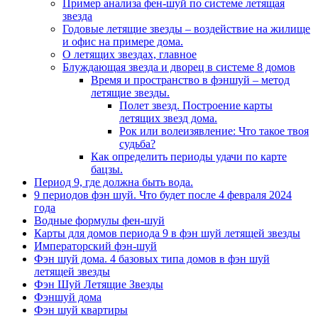
Пример анализа фен-шуй по системе летящая
звезда
Годовые летящие звезды – воздействие на жилище
и офис на примере дома.
О летящих звездах, главное
Блуждающая звезда и дворец в системе 8 домов
Время и пространство в фэншуй – метод
летящие звезды.
Полет звезд. Построение карты
летящих звезд дома.
Рок или волеизявление: Что такое твоя
судьба?
Как определить периоды удачи по карте
бацзы.
Период 9, где должна быть вода.
9 периодов фэн шуй. Что будет после 4 февраля 2024
года
Водные формулы фен-шуй
Карты для домов периода 9 в фэн шуй летящей звезды
Императорский фэн-шуй
Фэн шуй дома. 4 базовых типа домов в фэн шуй
летящей звезды
Фэн Шуй Летящие Звезды
Фэншуй дома
Фэн шуй квартиры