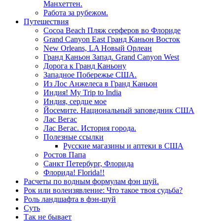
Манхеттен.
Работа за рубежом.
Путешествия
Cocoa Beach Пляж серферов во Флориде
Grand Canyon East Гранд Каньон Восток
New Orleans, LA Новый Орлеан
Гранд Каньон Запад. Grand Canyon West
Дорога к Гранд Каньону
Западное Побережье США.
Из Лос Анжелеса в Гранд Каньон
Индия! My Trip to India
Индия, сердце мое
Йосемите. Национальный заповедник США
Лас Вегас
Лас Вегас. История города.
Полезные ссылки
Русские магазины и аптеки в США
Ростов Папа
Санкт Петербург, Флорида
Флорида! Florida!!
Расчеты по водным формулам фэн шуй.
Рок или волеизявление: Что такое твоя судьба?
Роль ландшафта в фэн-шуй
Суть
Так не бывает