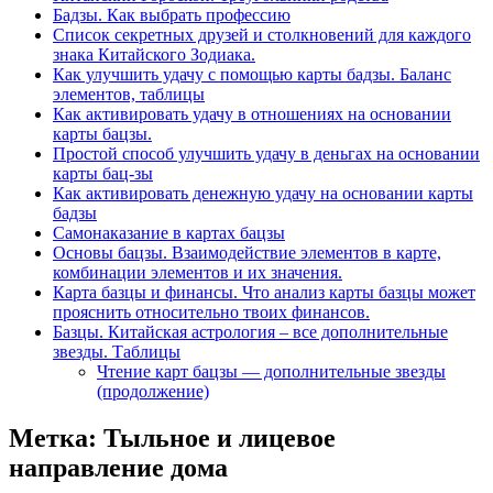
Бадзы. Как выбрать профессию
Список секретных друзей и cтолкновений для каждого
знака Китайского Зодиака.
Как улучшить удачу с помощью карты бадзы. Баланс
элементов, таблицы
Как активировать удачу в отношениях на основании
карты бацзы.
Простой способ улучшить удачу в деньгах на основании
карты бац-зы
Как активировать денежную удачу на основании карты
бадзы
Самонаказание в картах бацзы
Основы бацзы. Взаимодействие элементов в карте,
комбинации элементов и их значения.
Карта базцы и финансы. Что анализ карты базцы может
прояснить относительно твоих финансов.
Базцы. Китайская астрология – все дополнительные
звезды. Таблицы
Чтение карт бацзы — дополнительные звезды
(продолжение)
Метка:
Тыльное и лицевое
направление дома