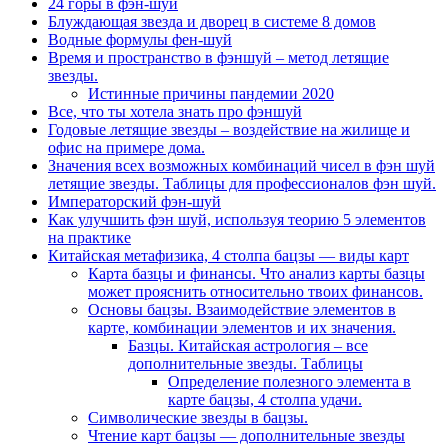
24 горы в фэн-шуй
Блуждающая звезда и дворец в системе 8 домов
Водные формулы фен-шуй
Время и пространство в фэншуй – метод летящие
звезды.
Истинные причины пандемии 2020
Все, что ты хотела знать про фэншуй
Годовые летящие звезды – воздействие на жилище и
офис на примере дома.
Значения всех возможных комбинаций чисел в фэн шуй
летящие звезды. Таблицы для профессионалов фэн шуй.
Императорский фэн-шуй
Как улучшить фэн шуй, используя теорию 5 элементов
на практике
Китайская метафизика, 4 столпа бацзы — виды карт
Карта базцы и финансы. Что анализ карты базцы
может прояснить относительно твоих финансов.
Основы бацзы. Взаимодействие элементов в
карте, комбинации элементов и их значения.
Базцы. Китайская астрология – все
дополнительные звезды. Таблицы
Определение полезного элемента в
карте бацзы, 4 столпа удачи.
Символические звезды в бацзы.
Чтение карт бацзы — дополнительные звезды