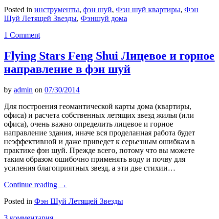
Posted in
инструменты
,
фэн шуй
,
Фэн шуй квартиры
,
Фэн
Шуй Летящей Звезды
,
Фэншуй дома
1 Comment
Flying Stars Feng Shui Лицевое и горное
направление в фэн шуй
by
admin
on
07/30/2014
Для построения геомантической карты дома (квартиры,
офиса) и расчета собственных летящих звезд жилья (или
офиса), очень важно определить лицевое и горное
направление здания, иначе вся проделанная работа будет
неэффективной и даже приведет к серьезным ошибкам в
практике фэн шуй. Прежде всего, потому что вы можете
таким образом ошибочно применять воду и почву для
усиления благоприятных звезд, а эти две стихии…
Continue reading
→
Posted in
Фэн Шуй Летящей Звезды
3 комментария