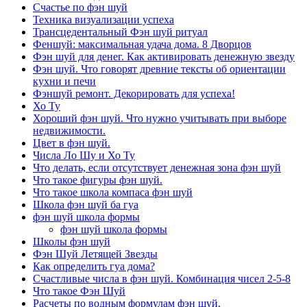
Счастье по фэн шуй
Техника визуализации успеха
Трансцедентальный Фэн шуй ритуал
Феншуй: максимальная удача дома. 8 Дворцов
Фэн шуй для денег. Как активировать денежную звезду
Фэн шуй. Что говорят древние тексты об ориентации
кухни и печи
Фэншуй ремонт. Декорировать для успеха!
Хо Ту
Хороший фэн шуй. Что нужно учитывать при выборе
недвижимости.
Цвет в фэн шуй.
Числа Ло Шу и Хо Ту
Что делать, если отсутствует денежная зона фэн шуй
Что такое фигуры фэн шуй.
Что такое школа компаса фэн шуй
Школа фэн шуй ба гуа
фэн шуй школа формы
фэн шуй школа формы
Школы фэн шуй
Фэн Шуй Летящей Звезды
Как определить гуа дома?
Счастливые числа в фэн шуй. Комбинация чисел 2-5-8
Что такое Фэн Шуй
Расчеты по водным формулам фэн шуй.