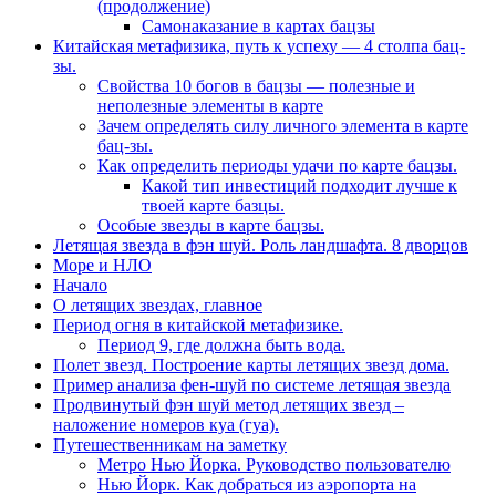
(продолжение)
Самонаказание в картах бацзы
Китайская метафизика, путь к успеху — 4 столпа бац-
зы.
Свойства 10 богов в бацзы — полезные и
неполезные элементы в карте
Зачем определять силу личного элемента в карте
бац-зы.
Как определить периоды удачи по карте бацзы.
Какой тип инвестиций подходит лучше к
твоей карте базцы.
Особые звезды в карте бацзы.
Летящая звезда в фэн шуй. Роль ландшафта. 8 дворцов
Море и НЛО
Начало
О летящих звездах, главное
Период огня в китайской метафизике.
Период 9, где должна быть вода.
Полет звезд. Построение карты летящих звезд дома.
Пример анализа фен-шуй по системе летящая звезда
Продвинутый фэн шуй метод летящих звезд –
наложение номеров куа (гуа).
Путешественникам на заметку
Метро Нью Йорка. Руководство пользователю
Нью Йорк. Как добраться из аэропорта на