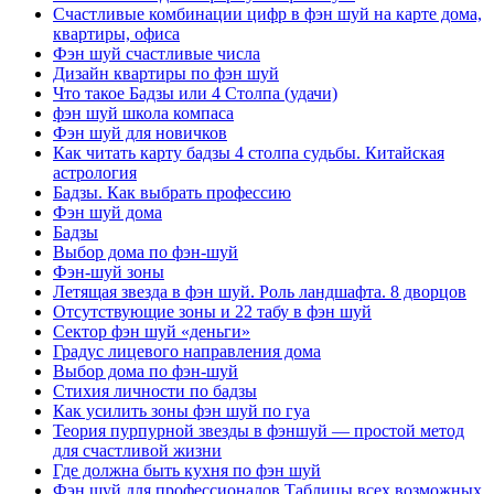
Счастливые комбинации цифр в фэн шуй на карте дома,
квартиры, офиса
Фэн шуй счастливые числа
Дизайн квартиры по фэн шуй
Что такое Бадзы или 4 Столпа (удачи)
фэн шуй школа компаса
Фэн шуй для новичков
Как читать карту бадзы 4 столпа судьбы. Китайская
астрология
Бадзы. Как выбрать профессию
Фэн шуй дома
Бадзы
Выбор дома по фэн-шуй
Фэн-шуй зоны
Летящая звезда в фэн шуй. Роль ландшафта. 8 дворцов
Отсутствующие зоны и 22 табу в фэн шуй
Сектор фэн шуй «деньги»
Градус лицевого направления дома
Выбор дома по фэн-шуй
Стихия личности по бадзы
Как усилить зоны фэн шуй по гуа
Теория пурпурной звезды в фэншуй — простой метод
для счастливой жизни
Где должна быть кухня по фэн шуй
Фэн шуй для профессионалов.Таблицы всех возможных