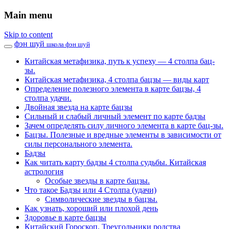
Main menu
Skip to content
фэн шуй
школа фэн шуй
Китайская метафизика, путь к успеху — 4 столпа бац-
зы.
Китайская метафизика, 4 столпа бацзы — виды карт
Определение полезного элемента в карте бацзы, 4
столпа удачи.
Двойная звезда на карте бацзы
Сильный и слабый личный элемент по карте бадзы
Зачем определять силу личного элемента в карте бац-зы.
Бацзы. Полезные и вредные элементы в зависимости от
силы персонального элемента.
Бадзы
Как читать карту бадзы 4 столпа судьбы. Китайская
астрология
Особые звезды в карте бацзы.
Что такое Бадзы или 4 Столпа (удачи)
Символические звезды в бацзы.
Как узнать, хороший или плохой день
Здоровье в карте бацзы
Китайский Гороскоп. Треугольники родства