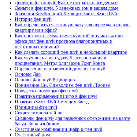
Денежный фэншуй. Как не потратить все деньги
Деньги в фэн шуй. 5 денежных зон в вашем доме.
Значения Комбинаций Летящих Звезд. Фэн Шуй.
История фэн шуй
Как определить счастливую дату для переезда в новую
квартиру или офис?
Как построить геомантическую таблицу жилья или
офиса для фэн шуй прогноза благоприятных и
негативных влияний
Как сделать хороший фэн шуй в небольшой квартире
Как улучшить свою удачу благосостояния и
процветания. Метод олигархов Гонг Конга
Определение направлений дома в фэн шуй
Основы Дао
Основы Фэн шуй 8 Дворцов.
Понимание Ци. Символизм фэн шуй. Таоизм
Похудеть с помощью фен шуй
Практика применения цифр в фэн шуй
Практика Фэн Шуй Летящих Звезд
Принципы фэн шуй
Секрет символа тай чи
Символы фэн шуй для различных сфер жизни на карте
багуа. Зона изобилие
Счастливые комбинации цифр в фэн шуй
Счастливый дом.