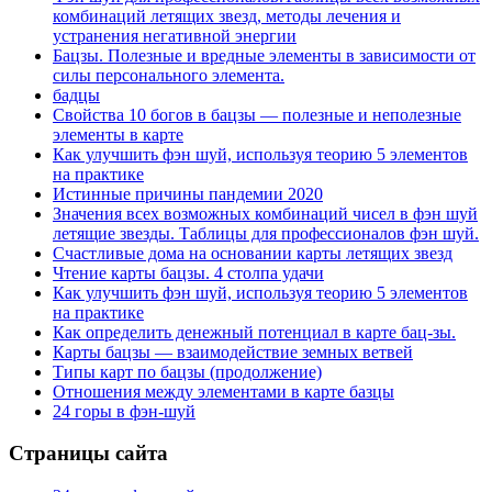
комбинаций летящих звезд, методы лечения и
устранения негативной энергии
Бацзы. Полезные и вредные элементы в зависимости от
силы персонального элемента.
бадцы
Свойства 10 богов в бацзы — полезные и неполезные
элементы в карте
Как улучшить фэн шуй, используя теорию 5 элементов
на практике
Истинные причины пандемии 2020
Значения всех возможных комбинаций чисел в фэн шуй
летящие звезды. Таблицы для профессионалов фэн шуй.
Счастливые дома на основании карты летящих звезд
Чтение карты бацзы. 4 столпа удачи
Как улучшить фэн шуй, используя теорию 5 элементов
на практике
Как определить денежный потенциал в карте бац-зы.
Карты бацзы — взаимодействие земных ветвей
Типы карт по бацзы (продолжение)
Отношения между элементами в карте базцы
24 горы в фэн-шуй
Страницы сайта