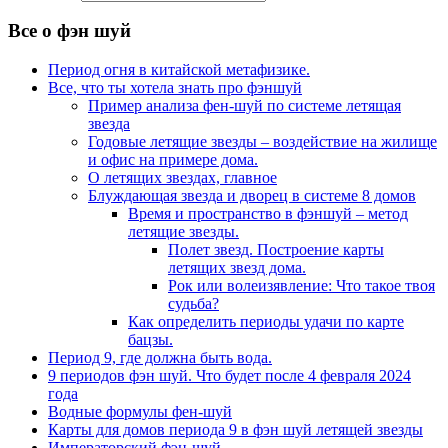
Все о фэн шуй
Период огня в китайской метафизике.
Все, что ты хотела знать про фэншуй
Пример анализа фен-шуй по системе летящая
звезда
Годовые летящие звезды – воздействие на жилище
и офис на примере дома.
О летящих звездах, главное
Блуждающая звезда и дворец в системе 8 домов
Время и пространство в фэншуй – метод
летящие звезды.
Полет звезд. Построение карты
летящих звезд дома.
Рок или волеизявление: Что такое твоя
судьба?
Как определить периоды удачи по карте
бацзы.
Период 9, где должна быть вода.
9 периодов фэн шуй. Что будет после 4 февраля 2024
года
Водные формулы фен-шуй
Карты для домов периода 9 в фэн шуй летящей звезды
Императорский фэн-шуй