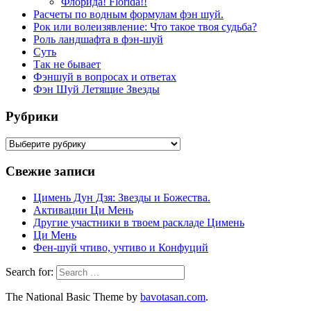
Флорида! Florida!!
Расчеты по водным формулам фэн шуй.
Рок или волеизявление: Что такое твоя судьба?
Роль ландшафта в фэн-шуй
Суть
Так не бывает
Фэншуй в вопросах и ответах
Фэн Шуй Летящие Звезды
Рубрики
Рубрики
Свежие записи
Цимень Дун Дзя: Звезды и Божества.
Активации Ци Мень
Другие участники в твоем раскладе Цимень
Ци Мень
Фен-шуй чтиво, учтиво и Конфуций
Search for:
The National Basic Theme by
bavotasan.com
.