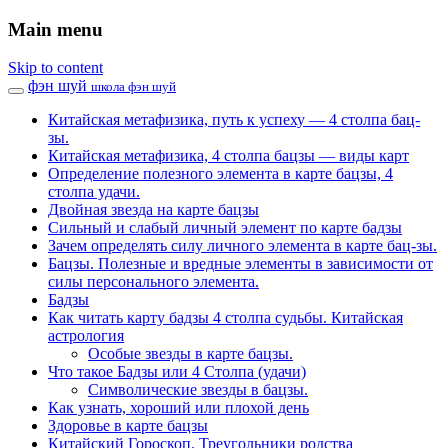
Main menu
Skip to content
фэн шуй
школа фэн шуй
Китайская метафизика, путь к успеху — 4 столпа бац-
зы.
Китайская метафизика, 4 столпа бацзы — виды карт
Определение полезного элемента в карте бацзы, 4
столпа удачи.
Двойная звезда на карте бацзы
Сильный и слабый личный элемент по карте бадзы
Зачем определять силу личного элемента в карте бац-зы.
Бацзы. Полезные и вредные элементы в зависимости от
силы персонального элемента.
Бадзы
Как читать карту бадзы 4 столпа судьбы. Китайская
астрология
Особые звезды в карте бацзы.
Что такое Бадзы или 4 Столпа (удачи)
Символические звезды в бацзы.
Как узнать, хороший или плохой день
Здоровье в карте бацзы
Китайский Гороскоп. Треугольники родства