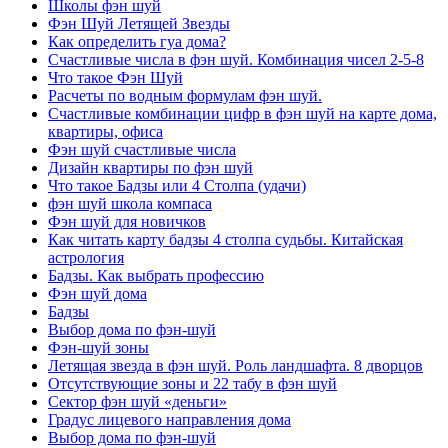
Школы фэн шуй
Фэн Шуй Летящей Звезды
Как определить гуа дома?
Счастливые числа в фэн шуй. Комбинация чисел 2-5-8
Что такое Фэн Шуй
Расчеты по водным формулам фэн шуй.
Счастливые комбинации цифр в фэн шуй на карте дома,
квартиры, офиса
Фэн шуй счастливые числа
Дизайн квартиры по фэн шуй
Что такое Бадзы или 4 Столпа (удачи)
фэн шуй школа компаса
Фэн шуй для новичков
Как читать карту бадзы 4 столпа судьбы. Китайская
астрология
Бадзы. Как выбрать профессию
Фэн шуй дома
Бадзы
Выбор дома по фэн-шуй
Фэн-шуй зоны
Летящая звезда в фэн шуй. Роль ландшафта. 8 дворцов
Отсутствующие зоны и 22 табу в фэн шуй
Сектор фэн шуй «деньги»
Градус лицевого направления дома
Выбор дома по фэн-шуй