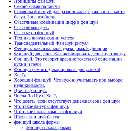
Принципы фэн шуй
Секрет символа тай чи
Символы фэн шуй для различных сфер жизни на карте
багуа. Зона изобилие
Счастливые комбинации цифр в фэн шуй
Счастливый дом.
Счастье по фэн шуй
Техника визуализации успеха
Трансцедентальный Фэн шуй ритуал
Феншуй: максимальная удача дома. 8 Дворцов
Фэн шуй для денег. Как активировать денежную звезду
Фэн шуй. Что говорят древние тексты об ориентации
кухни и печи
Фэншуй ремонт. Декорировать для успеха!
Хо Ту
Хороший фэн шуй. Что нужно учитывать при выборе
недвижимости.
Цвет в фэн шуй.
Числа Ло Шу и Хо Ту
Что делать, если отсутствует денежная зона фэн шуй
Что такое фигуры фэн шуй.
Что такое школа компаса фэн шуй
Школа фэн шуй ба гуа
фэн шуй школа формы
фэн шуй школа формы