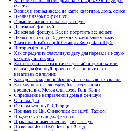
Влияние направления дома на жильцов. Фэн Шуй для
счастья.
Водная и горная звезда на карте квартиры, дома, офиса
Входная дверь по фэн шуй
Гармония жилой зоны по фэн шуй.
Денежный фэн шуй
Денежный фэншуй. Как не потратить все деньги
Деньги в фэн шуй. 5 денежных зон в вашем доме.
Значения Комбинаций Летящих Звезд. Фэн Шуй.
История фэн шуй
Как определить счастливую дату для переезда в новую
квартиру или офис?
Как построить геомантическую таблицу жилья или
офиса для фэн шуй прогноза благоприятных и
негативных влияний
Как сделать хороший фэн шуй в небольшой квартире
Как улучшить свою удачу благосостояния и
процветания. Метод олигархов Гонг Конга
Определение направлений дома в фэн шуй
Основы Дао
Основы Фэн шуй 8 Дворцов.
Понимание Ци. Символизм фэн шуй. Таоизм
Похудеть с помощью фен шуй
Практика применения цифр в фэн шуй
Практика Фэн Шуй Летящих Звезд