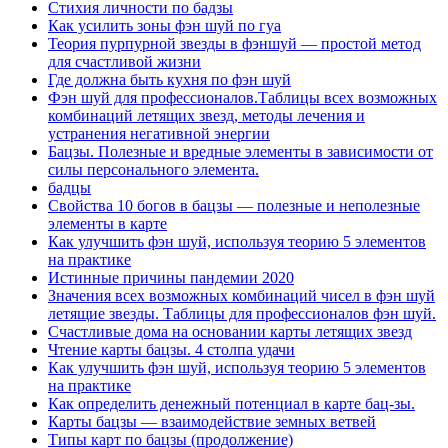
Стихия личности по бадзы
Как усилить зоны фэн шуй по гуа
Теория пурпурной звезды в фэншуй — простой метод
для счастливой жизни
Где должна быть кухня по фэн шуй
Фэн шуй для профессионалов.Таблицы всех возможных
комбинаций летящих звезд, методы лечения и
устранения негативной энергии
Бацзы. Полезные и вредные элементы в зависимости от
силы персонального элемента.
бадцы
Свойства 10 богов в бацзы — полезные и неполезные
элементы в карте
Как улучшить фэн шуй, используя теорию 5 элементов
на практике
Истинные причины пандемии 2020
Значения всех возможных комбинаций чисел в фэн шуй
летящие звезды. Таблицы для профессионалов фэн шуй.
Счастливые дома на основании карты летящих звезд
Чтение карты бацзы. 4 столпа удачи
Как улучшить фэн шуй, используя теорию 5 элементов
на практике
Как определить денежный потенциал в карте бац-зы.
Карты бацзы — взаимодействие земных ветвей
Типы карт по бацзы (продолжение)