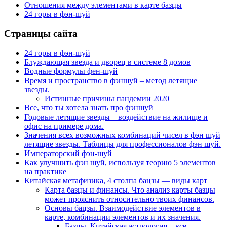
Отношения между элементами в карте базцы
24 горы в фэн-шуй
Страницы сайта
24 горы в фэн-шуй
Блуждающая звезда и дворец в системе 8 домов
Водные формулы фен-шуй
Время и пространство в фэншуй – метод летящие
звезды.
Истинные причины пандемии 2020
Все, что ты хотела знать про фэншуй
Годовые летящие звезды – воздействие на жилище и
офис на примере дома.
Значения всех возможных комбинаций чисел в фэн шуй
летящие звезды. Таблицы для профессионалов фэн шуй.
Императорский фэн-шуй
Как улучшить фэн шуй, используя теорию 5 элементов
на практике
Китайская метафизика, 4 столпа бацзы — виды карт
Карта базцы и финансы. Что анализ карты базцы
может прояснить относительно твоих финансов.
Основы бацзы. Взаимодействие элементов в
карте, комбинации элементов и их значения.
Базцы. Китайская астрология – все