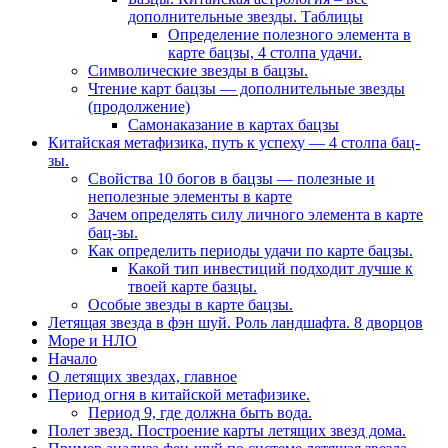
дополнительные звезды. Таблицы
Определение полезного элемента в
карте бацзы, 4 столпа удачи.
Символические звезды в бацзы.
Чтение карт бацзы — дополнительные звезды
(продолжение)
Самонаказание в картах бацзы
Китайская метафизика, путь к успеху — 4 столпа бац-
зы.
Свойства 10 богов в бацзы — полезные и
неполезные элементы в карте
Зачем определять силу личного элемента в карте
бац-зы.
Как определить периоды удачи по карте бацзы.
Какой тип инвестиций подходит лучше к
твоей карте базцы.
Особые звезды в карте бацзы.
Летящая звезда в фэн шуй. Роль ландшафта. 8 дворцов
Море и НЛО
Начало
О летящих звездах, главное
Период огня в китайской метафизике.
Период 9, где должна быть вода.
Полет звезд. Построение карты летящих звезд дома.