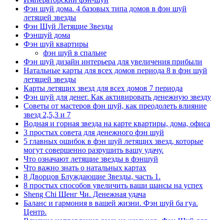
Фэн шуй дома. 4 базовых типа домов в фэн шуй
летящей звезды
Фэн Шуй Летящие Звезды
Фэншуй дома
Фэн шуй квартиры
фэн шуй в спальне
Фэн шуй дизайн интерьера для увеличения прибыли
Натальные карты для всех домов периода 8 в фэн шуй
летящей звезды
Карты летящих звезд для всех домов 7 периода
Фэн шуй для денег. Как активировать денежную звезду
Советы от мастеров фэн шуй, как преодолеть влияние
звезд 2,5,3 и 7
Водная и горная звезда на карте квартиры, дома, офиса
3 простых совета для денежного фэн шуй
5 главных ошибок в фэн шуй летящих звезд, которые
могут совершенно разрушить вашу удачу.
Что означают летящие звезды в фэншуй
Что важно знать о натальных картах
8 Дворцов Блуждающие Звезды, часть 1.
8 простых способов увеличить ваши шансы на успех
Sheng Chi Шенг Чи. Денежная удача
Баланс и гармония в вашей жизни. Фэн шуй ба гуа.
Центр.