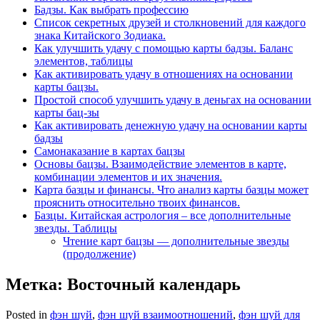
Бадзы. Как выбрать профессию
Список секретных друзей и cтолкновений для каждого
знака Китайского Зодиака.
Как улучшить удачу с помощью карты бадзы. Баланс
элементов, таблицы
Как активировать удачу в отношениях на основании
карты бацзы.
Простой способ улучшить удачу в деньгах на основании
карты бац-зы
Как активировать денежную удачу на основании карты
бадзы
Самонаказание в картах бацзы
Основы бацзы. Взаимодействие элементов в карте,
комбинации элементов и их значения.
Карта базцы и финансы. Что анализ карты базцы может
прояснить относительно твоих финансов.
Базцы. Китайская астрология – все дополнительные
звезды. Таблицы
Чтение карт бацзы — дополнительные звезды
(продолжение)
Метка:
Восточный календарь
Posted in
фэн шуй
,
фэн шуй взаимоотношений
,
фэн шуй для