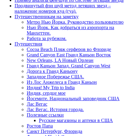
Пример анализа фен-шуй по системе летящая звезда
Продвинутый фэн шуй метод летящих звезд –
наложение номеров куа (гуа).
Путешественникам на заметку
Метро Нью Йорка. Руководство пользователю
Нью Йорк. Как добраться из аэропорта на
Манхеттен.
Работа за рубежом.
Путешествия
Cocoa Beach Пляж серферов во Флориде
Grand Canyon East Гранд Каньон Восток
New Orleans, LA Новый Орлеан
Гранд Каньон Запад. Grand Canyon West
Дорога к Гранд Каньону
Западное Побережье США.
Из Лос Анжелеса в Гранд Каньон
Индия! My Trip to India
Индия, сердце мое
Йосемите. Национальный заповедник США
Лас Вегас
Лас Вегас. История города.
Полезные ссылки
Русские магазины и аптеки в США
Ростов Папа
Санкт Петербург, Флорида