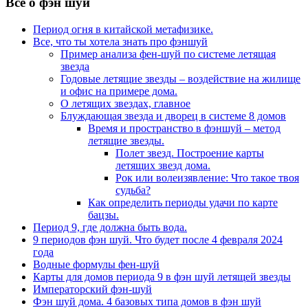
Все о фэн шуй
Период огня в китайской метафизике.
Все, что ты хотела знать про фэншуй
Пример анализа фен-шуй по системе летящая
звезда
Годовые летящие звезды – воздействие на жилище
и офис на примере дома.
О летящих звездах, главное
Блуждающая звезда и дворец в системе 8 домов
Время и пространство в фэншуй – метод
летящие звезды.
Полет звезд. Построение карты
летящих звезд дома.
Рок или волеизявление: Что такое твоя
судьба?
Как определить периоды удачи по карте
бацзы.
Период 9, где должна быть вода.
9 периодов фэн шуй. Что будет после 4 февраля 2024
года
Водные формулы фен-шуй
Карты для домов периода 9 в фэн шуй летящей звезды
Императорский фэн-шуй
Фэн шуй дома. 4 базовых типа домов в фэн шуй