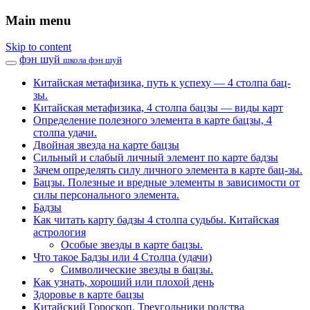
Main menu
Skip to content
фэн шуй
школа фэн шуй
Китайская метафизика, путь к успеху — 4 столпа бац-
зы.
Китайская метафизика, 4 столпа бацзы — виды карт
Определение полезного элемента в карте бацзы, 4
столпа удачи.
Двойная звезда на карте бацзы
Сильный и слабый личный элемент по карте бадзы
Зачем определять силу личного элемента в карте бац-зы.
Бацзы. Полезные и вредные элементы в зависимости от
силы персонального элемента.
Бадзы
Как читать карту бадзы 4 столпа судьбы. Китайская
астрология
Особые звезды в карте бацзы.
Что такое Бадзы или 4 Столпа (удачи)
Символические звезды в бацзы.
Как узнать, хороший или плохой день
Здоровье в карте бацзы
Китайский Гороскоп. Треугольники родства