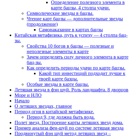
Определение полезного элемента в
карте бацзы, 4 столпа удачи.
Символические звезды в бацзы.
Чтение карт бацзы — дополнительные звезды
(продолжение)
Самонаказание в картах бацзы
Китайская метафизика, путь к успеху — 4 столпа бац-
зы.
Свойства 10 богов в бацзы — полезные и
неполезные элементы в карте
Зачем определять силу личного элемента в карте
бац-зы.
Как определить периоды удачи по карте бацзы.
Какой тип инвестиций подходит лучше к
твоей карте базцы.
Особые звезды в карте бацзы.
Летящая звезда в фэн шуй. Роль ландшафта. 8 дворцов
Море и НЛО
Начало
О летящих звездах, главное
Период огня в китайской метафизике.
Период 9, где должна быть вода.
Полет звезд. Построение карты летящих звезд дома.
Пример анализа фен-шуй по системе летящая звезда
Продвинутый фэн шуй метод летящих звезд –