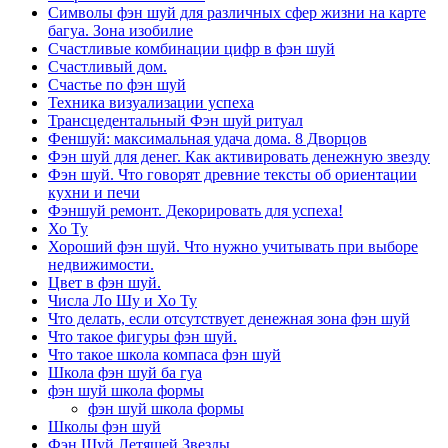
Символы фэн шуй для различных сфер жизни на карте
багуа. Зона изобилие
Счастливые комбинации цифр в фэн шуй
Счастливый дом.
Счастье по фэн шуй
Техника визуализации успеха
Трансцедентальный Фэн шуй ритуал
Феншуй: максимальная удача дома. 8 Дворцов
Фэн шуй для денег. Как активировать денежную звезду
Фэн шуй. Что говорят древние тексты об ориентации
кухни и печи
Фэншуй ремонт. Декорировать для успеха!
Хо Ту
Хороший фэн шуй. Что нужно учитывать при выборе
недвижимости.
Цвет в фэн шуй.
Числа Ло Шу и Хо Ту
Что делать, если отсутствует денежная зона фэн шуй
Что такое фигуры фэн шуй.
Что такое школа компаса фэн шуй
Школа фэн шуй ба гуа
фэн шуй школа формы
фэн шуй школа формы
Школы фэн шуй
Фэн Шуй Летящей Звезды