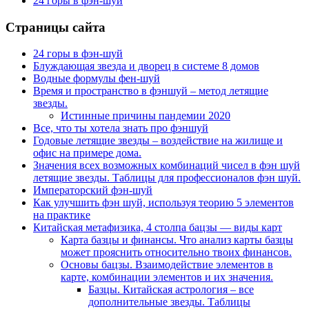
24 горы в фэн-шуй
Страницы сайта
24 горы в фэн-шуй
Блуждающая звезда и дворец в системе 8 домов
Водные формулы фен-шуй
Время и пространство в фэншуй – метод летящие
звезды.
Истинные причины пандемии 2020
Все, что ты хотела знать про фэншуй
Годовые летящие звезды – воздействие на жилище и
офис на примере дома.
Значения всех возможных комбинаций чисел в фэн шуй
летящие звезды. Таблицы для профессионалов фэн шуй.
Императорский фэн-шуй
Как улучшить фэн шуй, используя теорию 5 элементов
на практике
Китайская метафизика, 4 столпа бацзы — виды карт
Карта базцы и финансы. Что анализ карты базцы
может прояснить относительно твоих финансов.
Основы бацзы. Взаимодействие элементов в
карте, комбинации элементов и их значения.
Базцы. Китайская астрология – все
дополнительные звезды. Таблицы