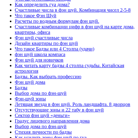
Как определить гуа дома?
Счастливые числа в фэн шуй. Комбинация чисел 2-5-8
Что такое Фэн Шуй
Расчеты по водным формулам фэн шуй.
Счастливые комбинации цифр в фэн шуй на карте дома,
квартиры, офиса
Фэн шуй счастливые числа
Дизайн квартиры по фэн шуй
Что такое Бадзы или 4 Столпа (удачи)
фэн шуй школа компаса
Фэн шуй для новичков
Как читать карту бадзы 4 столпа судьбы. Китайская
астрология
Бадзы. Как выбрать профессию
Фэн шуй дома
Бадзы
Выбор дома по фэн-шуй
Фэн-шуй зоны
Летящая звезда в фэн шуй. Роль ландшафта. 8 дворцов
Отсутствующие зоны и 22 табу в фэн шуй
Сектор фэн шуй «деньги»
Градус лицевого направления дома
Выбор дома по фэн-шуй
Стихия личности по бадзы
Как усилить зоны фэн шуй по гуа