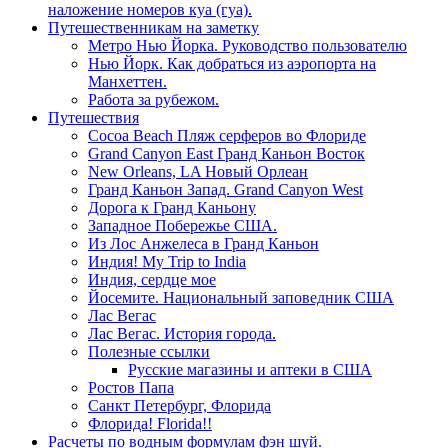
наложение номеров куа (гуа).
Путешественникам на заметку
Метро Нью Йорка. Руководство пользователю
Нью Йорк. Как добраться из аэропорта на
Манхеттен.
Работа за рубежом.
Путешествия
Cocoa Beach Пляж серферов во Флориде
Grand Canyon East Гранд Каньон Восток
New Orleans, LA Новый Орлеан
Гранд Каньон Запад. Grand Canyon West
Дорога к Гранд Каньону
Западное Побережье США.
Из Лос Анжелеса в Гранд Каньон
Индия! My Trip to India
Индия, сердце мое
Йосемите. Национальный заповедник США
Лас Вегас
Лас Вегас. История города.
Полезные ссылки
Русские магазины и аптеки в США
Ростов Папа
Санкт Петербург, Флорида
Флорида! Florida!!
Расчеты по водным формулам фэн шуй.