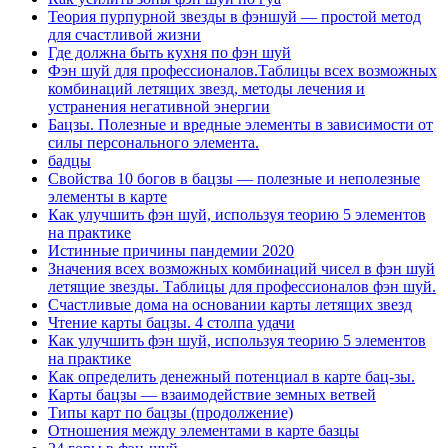
Теория пурпурной звезды в фэншуй — простой метод
для счастливой жизни
Где должна быть кухня по фэн шуй
Фэн шуй для профессионалов.Таблицы всех возможных
комбинаций летящих звезд, методы лечения и
устранения негативной энергии
Бацзы. Полезные и вредные элементы в зависимости от
силы персонального элемента.
бадцы
Свойства 10 богов в бацзы — полезные и неполезные
элементы в карте
Как улучшить фэн шуй, используя теорию 5 элементов
на практике
Истинные причины пандемии 2020
Значения всех возможных комбинаций чисел в фэн шуй
летящие звезды. Таблицы для профессионалов фэн шуй.
Счастливые дома на основании карты летящих звезд
Чтение карты бацзы. 4 столпа удачи
Как улучшить фэн шуй, используя теорию 5 элементов
на практике
Как определить денежный потенциал в карте бац-зы.
Карты бацзы — взаимодействие земных ветвей
Типы карт по бацзы (продолжение)
Отношения между элементами в карте базцы