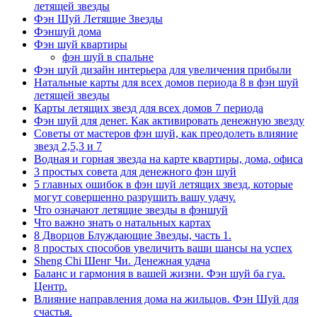
летящей звезды
Фэн Шуй Летящие Звезды
Фэншуй дома
Фэн шуй квартиры
фэн шуй в спальне
Фэн шуй дизайн интерьера для увеличения прибыли
Натальные карты для всех домов периода 8 в фэн шуй
летящей звезды
Карты летящих звезд для всех домов 7 периода
Фэн шуй для денег. Как активировать денежную звезду
Советы от мастеров фэн шуй, как преодолеть влияние
звезд 2,5,3 и 7
Водная и горная звезда на карте квартиры, дома, офиса
3 простых совета для денежного фэн шуй
5 главных ошибок в фэн шуй летящих звезд, которые
могут совершенно разрушить вашу удачу.
Что означают летящие звезды в фэншуй
Что важно знать о натальных картах
8 Дворцов Блуждающие Звезды, часть 1.
8 простых способов увеличить ваши шансы на успех
Sheng Chi Шенг Чи. Денежная удача
Баланс и гармония в вашей жизни. Фэн шуй ба гуа.
Центр.
Влияние направления дома на жильцов. Фэн Шуй для
счастья.