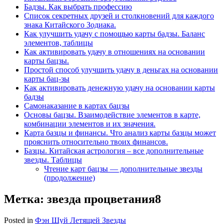
Бадзы. Как выбрать профессию
Список секретных друзей и cтолкновений для каждого
знака Китайского Зодиака.
Как улучшить удачу с помощью карты бадзы. Баланс
элементов, таблицы
Как активировать удачу в отношениях на основании
карты бацзы.
Простой способ улучшить удачу в деньгах на основании
карты бац-зы
Как активировать денежную удачу на основании карты
бадзы
Самонаказание в картах бацзы
Основы бацзы. Взаимодействие элементов в карте,
комбинации элементов и их значения.
Карта базцы и финансы. Что анализ карты базцы может
прояснить относительно твоих финансов.
Базцы. Китайская астрология – все дополнительные
звезды. Таблицы
Чтение карт бацзы — дополнительные звезды
(продолжение)
Метка:
звезда процветания8
Posted in
Фэн Шуй Летящей Звезды