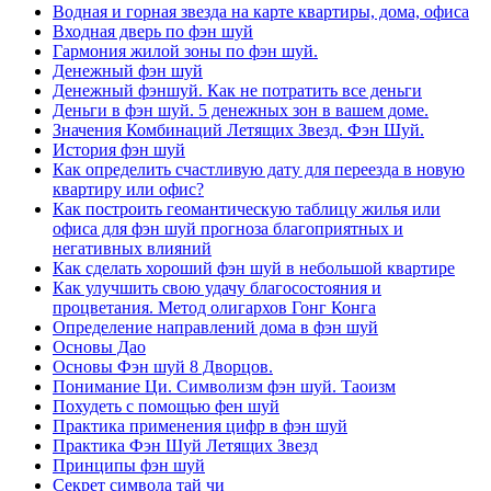
Водная и горная звезда на карте квартиры, дома, офиса
Входная дверь по фэн шуй
Гармония жилой зоны по фэн шуй.
Денежный фэн шуй
Денежный фэншуй. Как не потратить все деньги
Деньги в фэн шуй. 5 денежных зон в вашем доме.
Значения Комбинаций Летящих Звезд. Фэн Шуй.
История фэн шуй
Как определить счастливую дату для переезда в новую
квартиру или офис?
Как построить геомантическую таблицу жилья или
офиса для фэн шуй прогноза благоприятных и
негативных влияний
Как сделать хороший фэн шуй в небольшой квартире
Как улучшить свою удачу благосостояния и
процветания. Метод олигархов Гонг Конга
Определение направлений дома в фэн шуй
Основы Дао
Основы Фэн шуй 8 Дворцов.
Понимание Ци. Символизм фэн шуй. Таоизм
Похудеть с помощью фен шуй
Практика применения цифр в фэн шуй
Практика Фэн Шуй Летящих Звезд
Принципы фэн шуй
Секрет символа тай чи