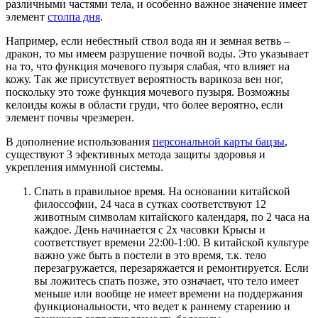
различными частями тела, и особенно важное значение имеет
элемент
столпа дня
.
Например, если небестный ствол вода ян и земная ветвь –
дракон, то мы имеем разрушение почвой воды. Это указывает
на то, что функция мочевого пузыря слабая, что влияет на
кожу. Так же присутствует вероятность варикоза вен ног,
поскольку это тоже функция мочевого пузыря. Возможны
келоиды кожы в области груди, что более вероятно, если
элемент почвы чрезмерен.
В дополнение использования
персональной карты бацзы
,
существуют 3 эфективных метода защиты здоровья и
укрепления иммунной системы.
Спать в правильное время. На основании китайской
филоссофии, 24 часа в сутках соответствуют 12
животным символам китайского календаря, по 2 часа на
каждое. День начинается с 2х часовки Крысы и
соответствует времени 22:00-1:00. В китайской культуре
важно уже быть в постели в это время, т.к. тело
перезагружается, перезаряжается и ремонтируется. Если
вы ложитесь спать позже, это означает, что тело имеет
меньше или вообще не имеет времени на поддержания
функциональности, что ведет к раннему старению и