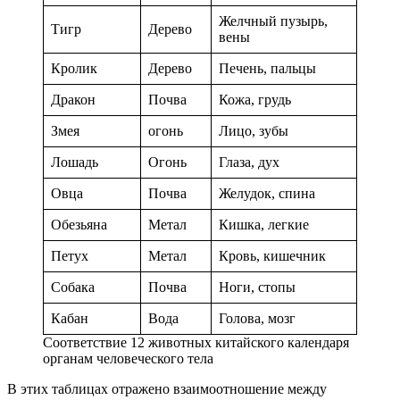
Желчный пузырь,
Тигр
Дерево
вены
Кролик
Дерево
Печень, пальцы
Дракон
Почва
Кожа, грудь
Змея
огонь
Лицо, зубы
Лошадь
Огонь
Глаза, дух
Овца
Почва
Желудок, спина
Обезьяна
Метал
Кишка, легкие
Петух
Метал
Кровь, кишечник
Собака
Почва
Ноги, стопы
Кабан
Вода
Голова, мозг
Соответствие 12 животных китайского календаря
органам человеческого тела
В этих таблицах отражено взаимоотношение между