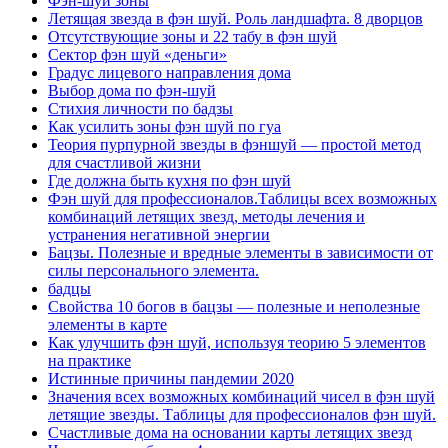
Фэн-шуй зоны
Летящая звезда в фэн шуй. Роль ландшафта. 8 дворцов
Отсутствующие зоны и 22 табу в фэн шуй
Сектор фэн шуй «деньги»
Градус лицевого направления дома
Выбор дома по фэн-шуй
Стихия личности по бадзы
Как усилить зоны фэн шуй по гуа
Теория пурпурной звезды в фэншуй — простой метод
для счастливой жизни
Где должна быть кухня по фэн шуй
Фэн шуй для профессионалов.Таблицы всех возможных
комбинаций летящих звезд, методы лечения и
устранения негативной энергии
Бацзы. Полезные и вредные элементы в зависимости от
силы персонального элемента.
бадцы
Свойства 10 богов в бацзы — полезные и неполезные
элементы в карте
Как улучшить фэн шуй, используя теорию 5 элементов
на практике
Истинные причины пандемии 2020
Значения всех возможных комбинаций чисел в фэн шуй
летящие звезды. Таблицы для профессионалов фэн шуй.
Счастливые дома на основании карты летящих звезд