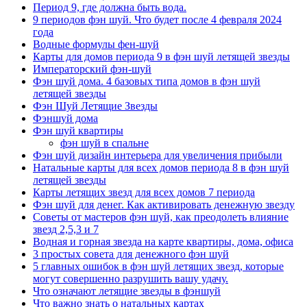
Период 9, где должна быть вода.
9 периодов фэн шуй. Что будет после 4 февраля 2024
года
Водные формулы фен-шуй
Карты для домов периода 9 в фэн шуй летящей звезды
Императорский фэн-шуй
Фэн шуй дома. 4 базовых типа домов в фэн шуй
летящей звезды
Фэн Шуй Летящие Звезды
Фэншуй дома
Фэн шуй квартиры
фэн шуй в спальне
Фэн шуй дизайн интерьера для увеличения прибыли
Натальные карты для всех домов периода 8 в фэн шуй
летящей звезды
Карты летящих звезд для всех домов 7 периода
Фэн шуй для денег. Как активировать денежную звезду
Советы от мастеров фэн шуй, как преодолеть влияние
звезд 2,5,3 и 7
Водная и горная звезда на карте квартиры, дома, офиса
3 простых совета для денежного фэн шуй
5 главных ошибок в фэн шуй летящих звезд, которые
могут совершенно разрушить вашу удачу.
Что означают летящие звезды в фэншуй
Что важно знать о натальных картах