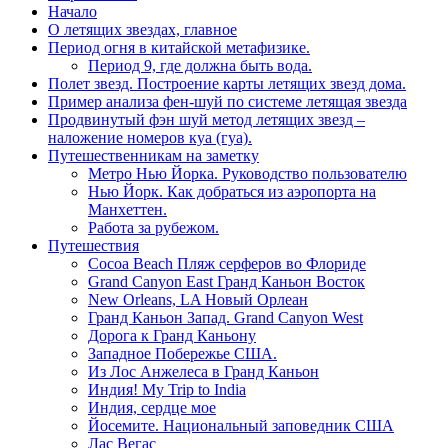
Начало
О летящих звездах, главное
Период огня в китайской метафизике.
Период 9, где должна быть вода.
Полет звезд. Построение карты летящих звезд дома.
Пример анализа фен-шуй по системе летящая звезда
Продвинутый фэн шуй метод летящих звезд –
наложение номеров куа (гуа).
Путешественникам на заметку
Метро Нью Йорка. Руководство пользователю
Нью Йорк. Как добраться из аэропорта на
Манхеттен.
Работа за рубежом.
Путешествия
Cocoa Beach Пляж серферов во Флориде
Grand Canyon East Гранд Каньон Восток
New Orleans, LA Новый Орлеан
Гранд Каньон Запад. Grand Canyon West
Дорога к Гранд Каньону
Западное Побережье США.
Из Лос Анжелеса в Гранд Каньон
Индия! My Trip to India
Индия, сердце мое
Йосемите. Национальный заповедник США
Лас Вегас