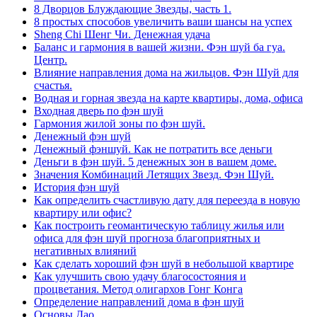
8 Дворцов Блуждающие Звезды, часть 1.
8 простых способов увеличить ваши шансы на успех
Sheng Chi Шенг Чи. Денежная удача
Баланс и гармония в вашей жизни. Фэн шуй ба гуа.
Центр.
Влияние направления дома на жильцов. Фэн Шуй для
счастья.
Водная и горная звезда на карте квартиры, дома, офиса
Входная дверь по фэн шуй
Гармония жилой зоны по фэн шуй.
Денежный фэн шуй
Денежный фэншуй. Как не потратить все деньги
Деньги в фэн шуй. 5 денежных зон в вашем доме.
Значения Комбинаций Летящих Звезд. Фэн Шуй.
История фэн шуй
Как определить счастливую дату для переезда в новую
квартиру или офис?
Как построить геомантическую таблицу жилья или
офиса для фэн шуй прогноза благоприятных и
негативных влияний
Как сделать хороший фэн шуй в небольшой квартире
Как улучшить свою удачу благосостояния и
процветания. Метод олигархов Гонг Конга
Определение направлений дома в фэн шуй
Основы Дао