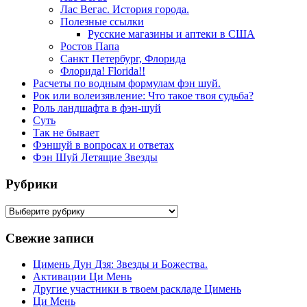
Лас Вегас. История города.
Полезные ссылки
Русские магазины и аптеки в США
Ростов Папа
Санкт Петербург, Флорида
Флорида! Florida!!
Расчеты по водным формулам фэн шуй.
Рок или волеизявление: Что такое твоя судьба?
Роль ландшафта в фэн-шуй
Суть
Так не бывает
Фэншуй в вопросах и ответах
Фэн Шуй Летящие Звезды
Рубрики
Рубрики
Свежие записи
Цимень Дун Дзя: Звезды и Божества.
Активации Ци Мень
Другие участники в твоем раскладе Цимень
Ци Мень