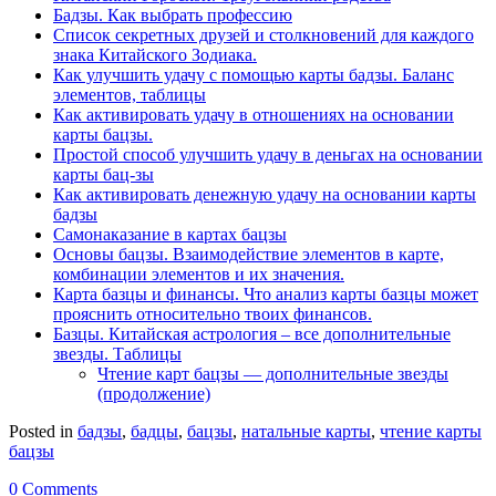
Бадзы. Как выбрать профессию
Список секретных друзей и cтолкновений для каждого
знака Китайского Зодиака.
Как улучшить удачу с помощью карты бадзы. Баланс
элементов, таблицы
Как активировать удачу в отношениях на основании
карты бацзы.
Простой способ улучшить удачу в деньгах на основании
карты бац-зы
Как активировать денежную удачу на основании карты
бадзы
Самонаказание в картах бацзы
Основы бацзы. Взаимодействие элементов в карте,
комбинации элементов и их значения.
Карта базцы и финансы. Что анализ карты базцы может
прояснить относительно твоих финансов.
Базцы. Китайская астрология – все дополнительные
звезды. Таблицы
Чтение карт бацзы — дополнительные звезды
(продолжение)
Posted in
бадзы
,
бадцы
,
бацзы
,
натальные карты
,
чтение карты
бацзы
0 Comments