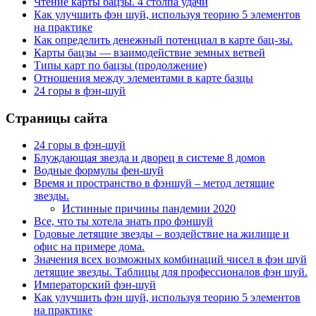
Чтение карты бацзы. 4 столпа удачи
Как улучшить фэн шуй, используя теорию 5 элементов
на практике
Как определить денежный потенциал в карте бац-зы.
Карты бацзы — взаимодействие земных ветвей
Типы карт по бацзы (продолжение)
Отношения между элементами в карте базцы
24 горы в фэн-шуй
Страницы сайта
24 горы в фэн-шуй
Блуждающая звезда и дворец в системе 8 домов
Водные формулы фен-шуй
Время и пространство в фэншуй – метод летящие
звезды.
Истинные причины пандемии 2020
Все, что ты хотела знать про фэншуй
Годовые летящие звезды – воздействие на жилище и
офис на примере дома.
Значения всех возможных комбинаций чисел в фэн шуй
летящие звезды. Таблицы для профессионалов фэн шуй.
Императорский фэн-шуй
Как улучшить фэн шуй, используя теорию 5 элементов
на практике