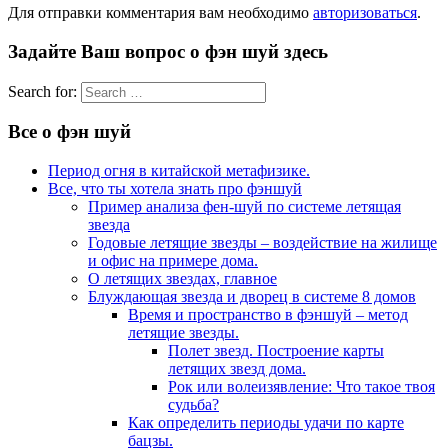
Для отправки комментария вам необходимо
авторизоваться
.
Задайте Ваш вопрос о фэн шуй здесь
Search for:
Все о фэн шуй
Период огня в китайской метафизике.
Все, что ты хотела знать про фэншуй
Пример анализа фен-шуй по системе летящая
звезда
Годовые летящие звезды – воздействие на жилище
и офис на примере дома.
О летящих звездах, главное
Блуждающая звезда и дворец в системе 8 домов
Время и пространство в фэншуй – метод
летящие звезды.
Полет звезд. Построение карты
летящих звезд дома.
Рок или волеизявление: Что такое твоя
судьба?
Как определить периоды удачи по карте
бацзы.