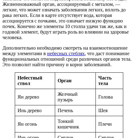
Жизненноважный орган, ассоциируемый с металом, —
легкие, что может означать заболевания легких, вплоть до
рака легких. Если в карте отсутствует вода, которая
ассоциируется с почками, это означает низкую функцию
почек. Конечно же элементы 10 столпа удачи так же, как и
годовой элемент, будут играть роль во влиянии на здоровье
человека.
Дополнительно необходимо смотреть на взаимоотношение
между элементами в
небесных стеблях
, что даст понимание
функциональных отношений среди различных органов тела.
Это позволит найти причину и корни заболеваний.
Небестный
Часть
Орган
ствол
тела
Желчный
Ян дерево
Голова
пузырь
Инь дерево
Печень
Шея
Тонкий
Ян огонь
Плечи
кишечник
Инь огонь
Сердце
Сердце