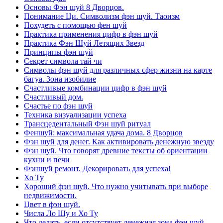
Основы Фэн шуй 8 Дворцов.
Понимание Ци. Символизм фэн шуй. Таоизм
Похудеть с помощью фен шуй
Практика применения цифр в фэн шуй
Практика Фэн Шуй Летящих Звезд
Принципы фэн шуй
Секрет символа тай чи
Символы фэн шуй для различных сфер жизни на карте
багуа. Зона изобилие
Счастливые комбинации цифр в фэн шуй
Счастливый дом.
Счастье по фэн шуй
Техника визуализации успеха
Трансцедентальный Фэн шуй ритуал
Феншуй: максимальная удача дома. 8 Дворцов
Фэн шуй для денег. Как активировать денежную звезду
Фэн шуй. Что говорят древние тексты об ориентации
кухни и печи
Фэншуй ремонт. Декорировать для успеха!
Хо Ту
Хороший фэн шуй. Что нужно учитывать при выборе
недвижимости.
Цвет в фэн шуй.
Числа Ло Шу и Хо Ту
Что делать, если отсутствует денежная зона фэн шуй