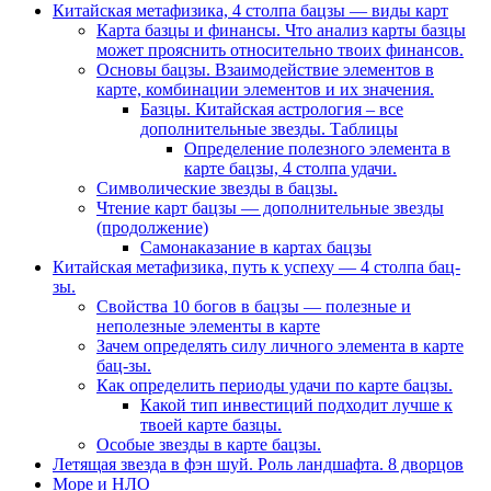
Китайская метафизика, 4 столпа бацзы — виды карт
Карта базцы и финансы. Что анализ карты базцы
может прояснить относительно твоих финансов.
Основы бацзы. Взаимодействие элементов в
карте, комбинации элементов и их значения.
Базцы. Китайская астрология – все
дополнительные звезды. Таблицы
Определение полезного элемента в
карте бацзы, 4 столпа удачи.
Символические звезды в бацзы.
Чтение карт бацзы — дополнительные звезды
(продолжение)
Самонаказание в картах бацзы
Китайская метафизика, путь к успеху — 4 столпа бац-
зы.
Свойства 10 богов в бацзы — полезные и
неполезные элементы в карте
Зачем определять силу личного элемента в карте
бац-зы.
Как определить периоды удачи по карте бацзы.
Какой тип инвестиций подходит лучше к
твоей карте базцы.
Особые звезды в карте бацзы.
Летящая звезда в фэн шуй. Роль ландшафта. 8 дворцов
Море и НЛО