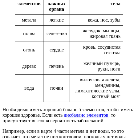
элементов
важных
тела
органа
металл
легкие
кожа, нос, зубы
желудок, мышцы,
почва
селезенка
жировая ткань
кровь, сосудистая
огонь
сердце
система
желчный пузырь,
дерево
печень
руки, ноги
вилочковая железа,
мендалины,
вода
почки
лимфатические узлы,
костный мозг
Необходимо иметь хороший баланс 5 элементов, чтобы иметь
хорошее здоровье. Если есть
дисбаланс элементов
, то
присутствует высокая вероятность заболеваний.
Например, если в карте 4 части метала и нет воды, то это
означает, что метал не под контролем, поскольку нет воды.