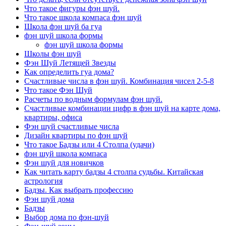
Что такое фигуры фэн шуй.
Что такое школа компаса фэн шуй
Школа фэн шуй ба гуа
фэн шуй школа формы
фэн шуй школа формы
Школы фэн шуй
Фэн Шуй Летящей Звезды
Как определить гуа дома?
Счастливые числа в фэн шуй. Комбинация чисел 2-5-8
Что такое Фэн Шуй
Расчеты по водным формулам фэн шуй.
Счастливые комбинации цифр в фэн шуй на карте дома,
квартиры, офиса
Фэн шуй счастливые числа
Дизайн квартиры по фэн шуй
Что такое Бадзы или 4 Столпа (удачи)
фэн шуй школа компаса
Фэн шуй для новичков
Как читать карту бадзы 4 столпа судьбы. Китайская
астрология
Бадзы. Как выбрать профессию
Фэн шуй дома
Бадзы
Выбор дома по фэн-шуй