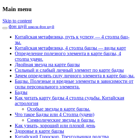
Main menu
Skip to content
фэн шуй
школа фэн шуй
Китайская метафизика, путь к успеху — 4 столпа бац-
зы.
Китайская метафизика, 4 столпа бацзы — виды карт
Определение полезного элемента в карте бацзы, 4
столпа удачи.
Двойная звезда на карте бацзы
Сильный и слабый личный элемент по карте бадзы
Зачем определять силу личного элемента в карте бац-зы.
Бацзы. Полезные и вредные элементы в зависимости от
силы персонального элемента.
Бадзы
Как читать карту бадзы 4 столпа судьбы. Китайская
астрология
Особые звезды в карте бацзы.
Что такое Бадзы или 4 Столпа (удачи)
Символические звезды в бацзы.
Как узнать, хороший или плохой день
Здоровье в карте бацзы
Китайский Гороскоп. Треугольники родства