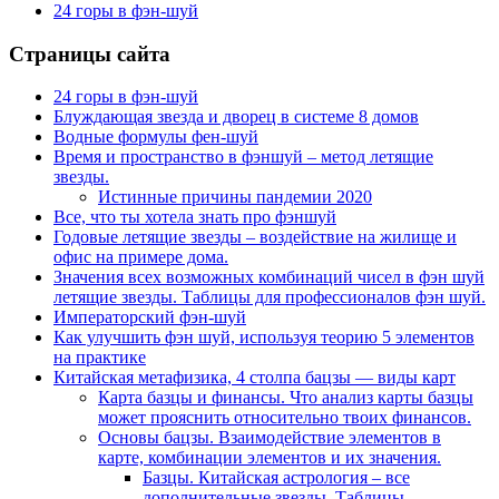
24 горы в фэн-шуй
Страницы сайта
24 горы в фэн-шуй
Блуждающая звезда и дворец в системе 8 домов
Водные формулы фен-шуй
Время и пространство в фэншуй – метод летящие
звезды.
Истинные причины пандемии 2020
Все, что ты хотела знать про фэншуй
Годовые летящие звезды – воздействие на жилище и
офис на примере дома.
Значения всех возможных комбинаций чисел в фэн шуй
летящие звезды. Таблицы для профессионалов фэн шуй.
Императорский фэн-шуй
Как улучшить фэн шуй, используя теорию 5 элементов
на практике
Китайская метафизика, 4 столпа бацзы — виды карт
Карта базцы и финансы. Что анализ карты базцы
может прояснить относительно твоих финансов.
Основы бацзы. Взаимодействие элементов в
карте, комбинации элементов и их значения.
Базцы. Китайская астрология – все
дополнительные звезды. Таблицы