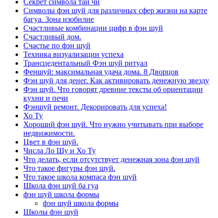
Секрет символа тай чи
Символы фэн шуй для различных сфер жизни на карте
багуа. Зона изобилие
Счастливые комбинации цифр в фэн шуй
Счастливый дом.
Счастье по фэн шуй
Техника визуализации успеха
Трансцедентальный Фэн шуй ритуал
Феншуй: максимальная удача дома. 8 Дворцов
Фэн шуй для денег. Как активировать денежную звезду
Фэн шуй. Что говорят древние тексты об ориентации
кухни и печи
Фэншуй ремонт. Декорировать для успеха!
Хо Ту
Хороший фэн шуй. Что нужно учитывать при выборе
недвижимости.
Цвет в фэн шуй.
Числа Ло Шу и Хо Ту
Что делать, если отсутствует денежная зона фэн шуй
Что такое фигуры фэн шуй.
Что такое школа компаса фэн шуй
Школа фэн шуй ба гуа
фэн шуй школа формы
фэн шуй школа формы
Школы фэн шуй