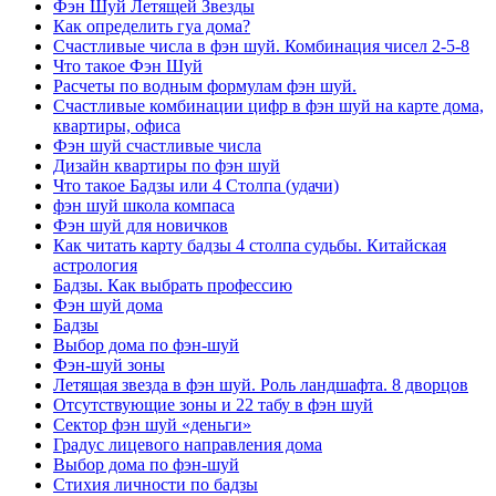
Фэн Шуй Летящей Звезды
Как определить гуа дома?
Счастливые числа в фэн шуй. Комбинация чисел 2-5-8
Что такое Фэн Шуй
Расчеты по водным формулам фэн шуй.
Счастливые комбинации цифр в фэн шуй на карте дома,
квартиры, офиса
Фэн шуй счастливые числа
Дизайн квартиры по фэн шуй
Что такое Бадзы или 4 Столпа (удачи)
фэн шуй школа компаса
Фэн шуй для новичков
Как читать карту бадзы 4 столпа судьбы. Китайская
астрология
Бадзы. Как выбрать профессию
Фэн шуй дома
Бадзы
Выбор дома по фэн-шуй
Фэн-шуй зоны
Летящая звезда в фэн шуй. Роль ландшафта. 8 дворцов
Отсутствующие зоны и 22 табу в фэн шуй
Сектор фэн шуй «деньги»
Градус лицевого направления дома
Выбор дома по фэн-шуй
Стихия личности по бадзы