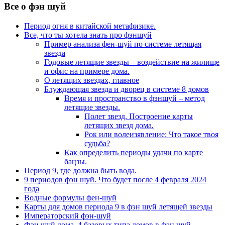
Все о фэн шуй
Период огня в китайской метафизике.
Все, что ты хотела знать про фэншуй
Пример анализа фен-шуй по системе летящая
звезда
Годовые летящие звезды – воздействие на жилище
и офис на примере дома.
О летящих звездах, главное
Блуждающая звезда и дворец в системе 8 домов
Время и пространство в фэншуй – метод
летящие звезды.
Полет звезд. Построение карты
летящих звезд дома.
Рок или волеизявление: Что такое твоя
судьба?
Как определить периоды удачи по карте
бацзы.
Период 9, где должна быть вода.
9 периодов фэн шуй. Что будет после 4 февраля 2024
года
Водные формулы фен-шуй
Карты для домов периода 9 в фэн шуй летящей звезды
Императорский фэн-шуй
Фэн шуй дома. 4 базовых типа домов в фэн шуй