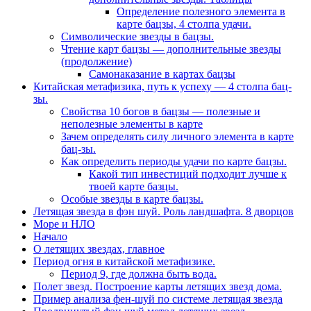
Определение полезного элемента в
карте бацзы, 4 столпа удачи.
Символические звезды в бацзы.
Чтение карт бацзы — дополнительные звезды
(продолжение)
Самонаказание в картах бацзы
Китайская метафизика, путь к успеху — 4 столпа бац-
зы.
Свойства 10 богов в бацзы — полезные и
неполезные элементы в карте
Зачем определять силу личного элемента в карте
бац-зы.
Как определить периоды удачи по карте бацзы.
Какой тип инвестиций подходит лучше к
твоей карте базцы.
Особые звезды в карте бацзы.
Летящая звезда в фэн шуй. Роль ландшафта. 8 дворцов
Море и НЛО
Начало
О летящих звездах, главное
Период огня в китайской метафизике.
Период 9, где должна быть вода.
Полет звезд. Построение карты летящих звезд дома.
Пример анализа фен-шуй по системе летящая звезда