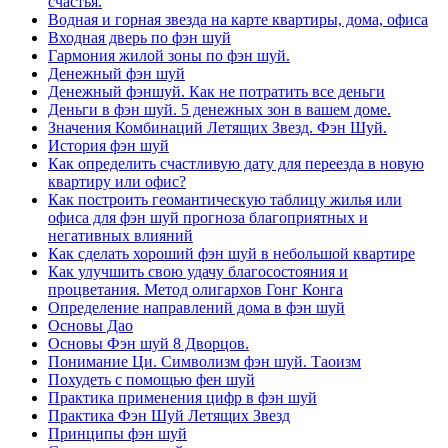
счастья.
Водная и горная звезда на карте квартиры, дома, офиса
Входная дверь по фэн шуй
Гармония жилой зоны по фэн шуй.
Денежный фэн шуй
Денежный фэншуй. Как не потратить все деньги
Деньги в фэн шуй. 5 денежных зон в вашем доме.
Значения Комбинаций Летящих Звезд. Фэн Шуй.
История фэн шуй
Как определить счастливую дату для переезда в новую
квартиру или офис?
Как построить геомантическую таблицу жилья или
офиса для фэн шуй прогноза благоприятных и
негативных влияний
Как сделать хороший фэн шуй в небольшой квартире
Как улучшить свою удачу благосостояния и
процветания. Метод олигархов Гонг Конга
Определение направлений дома в фэн шуй
Основы Дао
Основы Фэн шуй 8 Дворцов.
Понимание Ци. Символизм фэн шуй. Таоизм
Похудеть с помощью фен шуй
Практика применения цифр в фэн шуй
Практика Фэн Шуй Летящих Звезд
Принципы фэн шуй