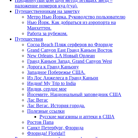
Продвинутый фэн шуй метод летящих звезд –
наложение номеров куа (гуа).
Путешественникам на заметку
Метро Нью Йорка. Руководство пользователю
Нью Йорк. Как добраться из аэропорта на
Манхеттен.
Работа за рубежом.
Путешествия
Cocoa Beach Пляж серферов во Флориде
Grand Canyon East Гранд Каньон Восток
New Orleans, LA Новый Орлеан
Гранд Каньон Запад. Grand Canyon West
Дорога к Гранд Каньону
Западное Побережье США.
Из Лос Анжелеса в Гранд Каньон
Индия! My Trip to India
Индия, сердце мое
Йосемите. Национальный заповедник США
Лас Вегас
Лас Вегас. История города.
Полезные ссылки
Русские магазины и аптеки в США
Ростов Папа
Санкт Петербург, Флорида
Флорида! Florida!!