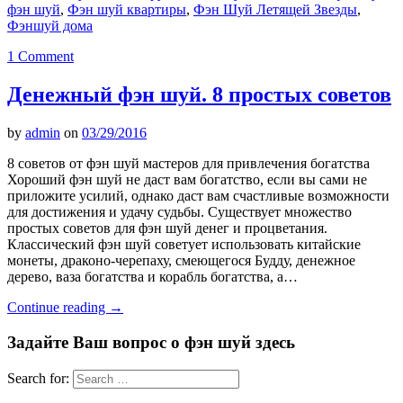
фэн шуй
,
Фэн шуй квартиры
,
Фэн Шуй Летящей Звезды
,
Фэншуй дома
1 Comment
Денежный фэн шуй. 8 простых советов
by
admin
on
03/29/2016
8 советов от фэн шуй мастеров для привлечения богатства
Хороший фэн шуй не даст вам богатство, если вы сами не
приложите усилий, однако даст вам счастливые возможности
для достижения и удачу судьбы. Существует множество
простых советов для фэн шуй денег и процветания.
Классический фэн шуй советует использовать китайские
монеты, драконо-черепаху, смеющегося Будду, денежное
дерево, ваза богатства и корабль богатства, а…
Continue reading
→
Задайте Ваш вопрос о фэн шуй здесь
Search for: