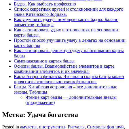
Бадзы. Как выбрать профессию
Список секретных друзей и cтолкновений для каждого
знака Китайского Зодиака.
Как улучшить удачу с помощью карты бадзы. Баланс
элементов, таблицы
Как активировать удачу в отношениях на основании
карты бацзы.
Простой способ улучшить удачу в деньгах на основании
карты бац-зы
Как активировать денежную удачу на основании карты
бадзы
Самонаказание в картах бацзы
Основы бацзы. Взаимодействие элементов в карте,
комбинации элементов и их значения.
Карта базцы и финансы. Что анализ карты базцы может
прояснить относительно твоих финансов.
Базцы. Китайская астрология – все дополнительные
звезды. Таблицы
Чтение карт бацзы — дополнительные звезды
(продолжение)
Метка:
Удача богатства
Posted in
амулеты
,
инструменты
,
Ритуалы
,
Символы фэн шуй
,