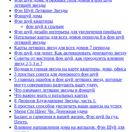
летящей звезды
Фэн Шуй Летящие Звезды
Фэншуй дома
Фэн шуй квартиры
фэн шуй в спальне
Фэн шуй дизайн интерьера для увеличения прибыли
Натальные карты для всех домов периода 8 в фэн шуй
летящей звезды
Карты летящих звезд для всех домов 7 периода
Фэн шуй для денег. Как активировать денежную звезду
Советы от мастеров фэн шуй, как преодолеть влияние
звезд 2,5,3 и 7
Водная и горная звезда на карте квартиры, дома, офиса
3 простых совета для денежного фэн шуй
5 главных ошибок в фэн шуй летящих звезд, которые
могут совершенно разрушить вашу удачу.
Что означают летящие звезды в фэншуй
Что важно знать о натальных картах
8 Дворцов Блуждающие Звезды, часть 1.
8 простых способов увеличить ваши шансы на успех
Sheng Chi Шенг Чи. Денежная удача
Баланс и гармония в вашей жизни. Фэн шуй ба гуа.
Центр.
Влияние направления дома на жильцов. Фэн Шуй для