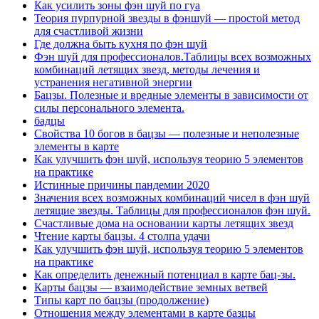
Как усилить зоны фэн шуй по гуа
Теория пурпурной звезды в фэншуй — простой метод
для счастливой жизни
Где должна быть кухня по фэн шуй
Фэн шуй для профессионалов.Таблицы всех возможных
комбинаций летящих звезд, методы лечения и
устранения негативной энергии
Бацзы. Полезные и вредные элементы в зависимости от
силы персонального элемента.
бадцы
Свойства 10 богов в бацзы — полезные и неполезные
элементы в карте
Как улучшить фэн шуй, используя теорию 5 элементов
на практике
Истинные причины пандемии 2020
Значения всех возможных комбинаций чисел в фэн шуй
летящие звезды. Таблицы для профессионалов фэн шуй.
Счастливые дома на основании карты летящих звезд
Чтение карты бацзы. 4 столпа удачи
Как улучшить фэн шуй, используя теорию 5 элементов
на практике
Как определить денежный потенциал в карте бац-зы.
Карты бацзы — взаимодействие земных ветвей
Типы карт по бацзы (продолжение)
Отношения между элементами в карте базцы