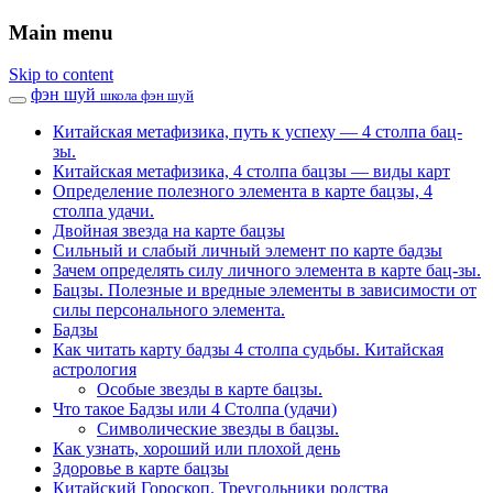
Main menu
Skip to content
фэн шуй
школа фэн шуй
Китайская метафизика, путь к успеху — 4 столпа бац-
зы.
Китайская метафизика, 4 столпа бацзы — виды карт
Определение полезного элемента в карте бацзы, 4
столпа удачи.
Двойная звезда на карте бацзы
Сильный и слабый личный элемент по карте бадзы
Зачем определять силу личного элемента в карте бац-зы.
Бацзы. Полезные и вредные элементы в зависимости от
силы персонального элемента.
Бадзы
Как читать карту бадзы 4 столпа судьбы. Китайская
астрология
Особые звезды в карте бацзы.
Что такое Бадзы или 4 Столпа (удачи)
Символические звезды в бацзы.
Как узнать, хороший или плохой день
Здоровье в карте бацзы
Китайский Гороскоп. Треугольники родства