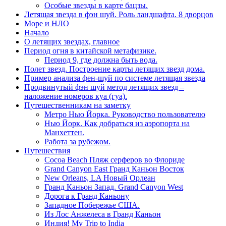
Особые звезды в карте бацзы.
Летящая звезда в фэн шуй. Роль ландшафта. 8 дворцов
Море и НЛО
Начало
О летящих звездах, главное
Период огня в китайской метафизике.
Период 9, где должна быть вода.
Полет звезд. Построение карты летящих звезд дома.
Пример анализа фен-шуй по системе летящая звезда
Продвинутый фэн шуй метод летящих звезд –
наложение номеров куа (гуа).
Путешественникам на заметку
Метро Нью Йорка. Руководство пользователю
Нью Йорк. Как добраться из аэропорта на
Манхеттен.
Работа за рубежом.
Путешествия
Cocoa Beach Пляж серферов во Флориде
Grand Canyon East Гранд Каньон Восток
New Orleans, LA Новый Орлеан
Гранд Каньон Запад. Grand Canyon West
Дорога к Гранд Каньону
Западное Побережье США.
Из Лос Анжелеса в Гранд Каньон
Индия! My Trip to India