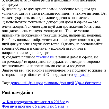
5) используйте символ рыбы в декорации или поставьте
аквариум
6) декорируйте дом кристаллами, особенно мощным для
усиления удачи в деньгах является пирит, а так же цитрин. Вы
можете украсить ими денежное дерево в зоне денег.
7) используйте фонтаны в декорации дома и офиса — это
очень мощный символ фэн шуй для достижения богатства,
они дают очень свежую, мощную ци. Так же можно
применять изображения текущей воды, например, водопад.
Вообще, водные изображения активно применяются в фэн
шуй для усиления удачи богатства. Однако, не располагайте
водные объекты в спальне, у входной двери или в
направлении входной двери.
8) создайте плавное
течение ци
в вашем доме и офисе, не
загромождайте пространство, держите помещения хорошо
освещенными и наполненными свежим воздухом.
Знаете ли вы, что многие миллионеры не продают то жилье, в
котором они разбогатели? Они держат его
для удачи
.
Tags:
денежный фэн шуй
символы фэн шуй
Удача богатства
Post navigation
←
Как преодолеть несчастья в 2016году
Фэн шуй прогноз с 5 апреля по 5 мая
→