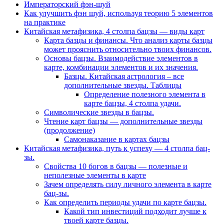
Императорский фэн-шуй
Как улучшить фэн шуй, используя теорию 5 элементов
на практике
Китайская метафизика, 4 столпа бацзы — виды карт
Карта базцы и финансы. Что анализ карты базцы
может прояснить относительно твоих финансов.
Основы бацзы. Взаимодействие элементов в
карте, комбинации элементов и их значения.
Базцы. Китайская астрология – все
дополнительные звезды. Таблицы
Определение полезного элемента в
карте бацзы, 4 столпа удачи.
Символические звезды в бацзы.
Чтение карт бацзы — дополнительные звезды
(продолжение)
Самонаказание в картах бацзы
Китайская метафизика, путь к успеху — 4 столпа бац-
зы.
Свойства 10 богов в бацзы — полезные и
неполезные элементы в карте
Зачем определять силу личного элемента в карте
бац-зы.
Как определить периоды удачи по карте бацзы.
Какой тип инвестиций подходит лучше к
твоей карте базцы.