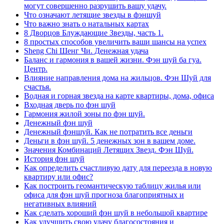
могут совершенно разрушить вашу удачу.
Что означают летящие звезды в фэншуй
Что важно знать о натальных картах
8 Дворцов Блуждающие Звезды, часть 1.
8 простых способов увеличить ваши шансы на успех
Sheng Chi Шенг Чи. Денежная удача
Баланс и гармония в вашей жизни. Фэн шуй ба гуа.
Центр.
Влияние направления дома на жильцов. Фэн Шуй для
счастья.
Водная и горная звезда на карте квартиры, дома, офиса
Входная дверь по фэн шуй
Гармония жилой зоны по фэн шуй.
Денежный фэн шуй
Денежный фэншуй. Как не потратить все деньги
Деньги в фэн шуй. 5 денежных зон в вашем доме.
Значения Комбинаций Летящих Звезд. Фэн Шуй.
История фэн шуй
Как определить счастливую дату для переезда в новую
квартиру или офис?
Как построить геомантическую таблицу жилья или
офиса для фэн шуй прогноза благоприятных и
негативных влияний
Как сделать хороший фэн шуй в небольшой квартире
Как улучшить свою удачу благосостояния и