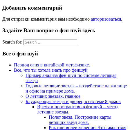
Добавить комментарий
Для отправки комментария вам необходимо
авторизоваться
.
Задайте Ваш вопрос о фэн шуй здесь
Search for:
Все о фэн шуй
Период огня в китайской метафизике.
Все, что ты хотела знать про фэншуй
Пример анализа фен-шуй по системе летящая
звезда
Годовые летящие звезды – воздействие на жилище
и офис на примере дома.
О летящих звездах, главное
Блуждающая звезда и дворец в системе 8 домов
Время и пространство в фэншуй – метод
летящие звезды.
Полет звезд. Построение карты
летящих звезд дома.
Рок или волеизявление: Что такое твоя