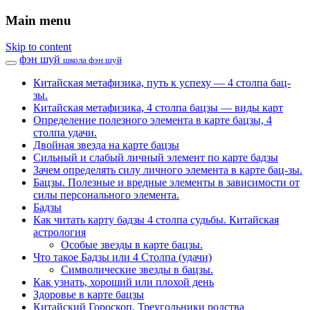
Main menu
Skip to content
фэн шуй
школа фэн шуй
Китайская метафизика, путь к успеху — 4 столпа бац-
зы.
Китайская метафизика, 4 столпа бацзы — виды карт
Определение полезного элемента в карте бацзы, 4
столпа удачи.
Двойная звезда на карте бацзы
Сильный и слабый личный элемент по карте бадзы
Зачем определять силу личного элемента в карте бац-зы.
Бацзы. Полезные и вредные элементы в зависимости от
силы персонального элемента.
Бадзы
Как читать карту бадзы 4 столпа судьбы. Китайская
астрология
Особые звезды в карте бацзы.
Что такое Бадзы или 4 Столпа (удачи)
Символические звезды в бацзы.
Как узнать, хороший или плохой день
Здоровье в карте бацзы
Китайский Гороскоп. Треугольники родства