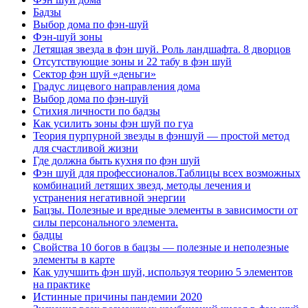
Бадзы
Выбор дома по фэн-шуй
Фэн-шуй зоны
Летящая звезда в фэн шуй. Роль ландшафта. 8 дворцов
Отсутствующие зоны и 22 табу в фэн шуй
Сектор фэн шуй «деньги»
Градус лицевого направления дома
Выбор дома по фэн-шуй
Стихия личности по бадзы
Как усилить зоны фэн шуй по гуа
Теория пурпурной звезды в фэншуй — простой метод
для счастливой жизни
Где должна быть кухня по фэн шуй
Фэн шуй для профессионалов.Таблицы всех возможных
комбинаций летящих звезд, методы лечения и
устранения негативной энергии
Бацзы. Полезные и вредные элементы в зависимости от
силы персонального элемента.
бадцы
Свойства 10 богов в бацзы — полезные и неполезные
элементы в карте
Как улучшить фэн шуй, используя теорию 5 элементов
на практике
Истинные причины пандемии 2020