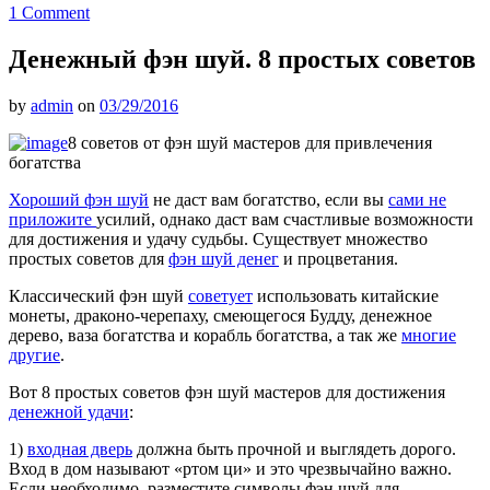
1 Comment
Денежный фэн шуй. 8 простых советов
by
admin
on
03/29/2016
8 советов от фэн шуй мастеров для привлечения
богатства
Хороший фэн шуй
не даст вам богатство, если вы
сами не
приложите
усилий, однако даст вам счастливые возможности
для достижения и удачу судьбы. Существует множество
простых советов для
фэн шуй денег
и процветания.
Классический фэн шуй
советует
использовать китайские
монеты, драконо-черепаху, смеющегося Будду, денежное
дерево, ваза богатства и корабль богатства, а так же
многие
другие
.
Вот 8 простых советов фэн шуй мастеров для достижения
денежной удачи
:
1)
входная дверь
должна быть прочной и выглядеть дорого.
Вход в дом называют «ртом ци» и это чрезвычайно важно.
Если необходимо, разместите символы фэн шуй для