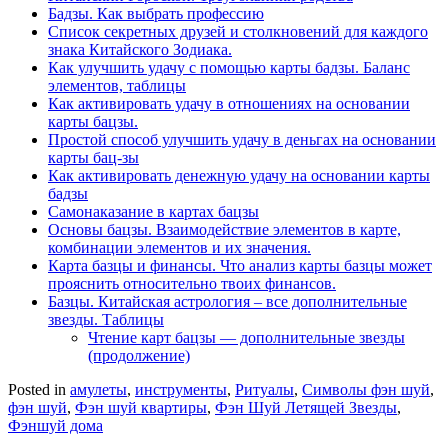
Бадзы. Как выбрать профессию
Список секретных друзей и cтолкновений для каждого
знака Китайского Зодиака.
Как улучшить удачу с помощью карты бадзы. Баланс
элементов, таблицы
Как активировать удачу в отношениях на основании
карты бацзы.
Простой способ улучшить удачу в деньгах на основании
карты бац-зы
Как активировать денежную удачу на основании карты
бадзы
Самонаказание в картах бацзы
Основы бацзы. Взаимодействие элементов в карте,
комбинации элементов и их значения.
Карта базцы и финансы. Что анализ карты базцы может
прояснить относительно твоих финансов.
Базцы. Китайская астрология – все дополнительные
звезды. Таблицы
Чтение карт бацзы — дополнительные звезды
(продолжение)
Posted in
амулеты
,
инструменты
,
Ритуалы
,
Символы фэн шуй
,
фэн шуй
,
Фэн шуй квартиры
,
Фэн Шуй Летящей Звезды
,
Фэншуй дома