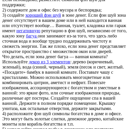
поддержки;
2) содержите дом и офис без мусора и беспорядка;
3) создайте
хороший фэн шуй
в зоне денег. Если фэн шуй зона
денег отсутствует в вашем доме или в ней находится ванная
или отсутствует вообще… Ванная, туалет, кладовка или гараж
имеют
негативную
репутацию в фэн шуй, независимо от того,
какую зону
багуа
они занимают из-за того, что здесь либо
сточная вода и вообще трудно поддерживать чистоту и
свежесть энергии. Так же плохо, если зона денег представляет
открытое пространство с множеством окон или дверей.
Что делать, если зона денег багуа — ванная комната?
Используйте
декор из 3 элементов
: дерево (коричневый,
зеленый), вода (синий, черный), земля (песок и свет, желтый.
«Посадите» бамбук в ванной комнате. Поставьте чашу с
кристаллами. Можно использовать многоцветные или
комбинировать цитрин, аметист и нефрит. Повесьте
изображения, ассоциирующиеся с богатством и уместные в
ванной: это яркие фото, или сочные изображения природы,
различные арт постеры. Создайте ощущение спа в вашей
ванной. Держите в полном порядке помещение. Крышку
унитаза, как остальные отверстия, держите закрытыми.
4) расположите фэн шуй символы богатства в доме и офисе.
Это могут быть золотые слитки, денежное дерево, китайские
монеты или корабль богатства и т.п.