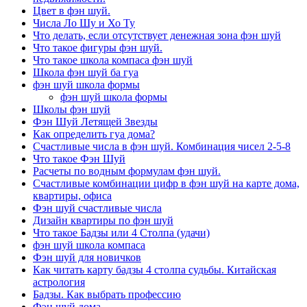
Цвет в фэн шуй.
Числа Ло Шу и Хо Ту
Что делать, если отсутствует денежная зона фэн шуй
Что такое фигуры фэн шуй.
Что такое школа компаса фэн шуй
Школа фэн шуй ба гуа
фэн шуй школа формы
фэн шуй школа формы
Школы фэн шуй
Фэн Шуй Летящей Звезды
Как определить гуа дома?
Счастливые числа в фэн шуй. Комбинация чисел 2-5-8
Что такое Фэн Шуй
Расчеты по водным формулам фэн шуй.
Счастливые комбинации цифр в фэн шуй на карте дома,
квартиры, офиса
Фэн шуй счастливые числа
Дизайн квартиры по фэн шуй
Что такое Бадзы или 4 Столпа (удачи)
фэн шуй школа компаса
Фэн шуй для новичков
Как читать карту бадзы 4 столпа судьбы. Китайская
астрология
Бадзы. Как выбрать профессию
Фэн шуй дома