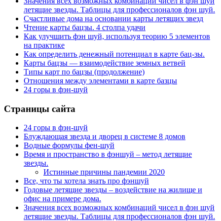
Значения всех возможных комбинаций чисел в фэн шуй
летящие звезды. Таблицы для профессионалов фэн шуй.
Счастливые дома на основании карты летящих звезд
Чтение карты бацзы. 4 столпа удачи
Как улучшить фэн шуй, используя теорию 5 элементов
на практике
Как определить денежный потенциал в карте бац-зы.
Карты бацзы — взаимодействие земных ветвей
Типы карт по бацзы (продолжение)
Отношения между элементами в карте базцы
24 горы в фэн-шуй
Страницы сайта
24 горы в фэн-шуй
Блуждающая звезда и дворец в системе 8 домов
Водные формулы фен-шуй
Время и пространство в фэншуй – метод летящие
звезды.
Истинные причины пандемии 2020
Все, что ты хотела знать про фэншуй
Годовые летящие звезды – воздействие на жилище и
офис на примере дома.
Значения всех возможных комбинаций чисел в фэн шуй
летящие звезды. Таблицы для профессионалов фэн шуй.