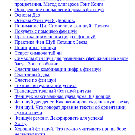
процветания. Метод олигархов Гонг Конга
Определение направлений дома в фэн шуй
Основы Дао
Основы Фэн шуй 8 Дворцов.
Понимание Ци. Символизм фэн шуй. Таоизм
Похудеть с помощью фен шуй
Практика применения цифр в фэн шуй
Практика Фэн Шуй Летящих Звезд
Принципы фэн шуй
Секрет символа тай чи
Символы фэн шуй для различных сфер жизни на карте
багуа. Зона изобилие
Счастливые комбинации цифр в фэн шуй
Счастливый дом.
Счастье по фэн шуй
Техника визуализации успеха
Трансцедентальный Фэн шуй ритуал
Феншуй: максимальная удача дома. 8 Дворцов
Фэн шуй для денег. Как активировать денежную звезду
Фэн шуй. Что говорят древние тексты об ориентации
кухни и печи
Фэншуй ремонт. Декорировать для успеха!
Хо Ту
Хороший фэн шуй. Что нужно учитывать при выборе
недвижимости.