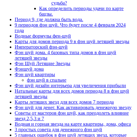
судьба?
Как определить периоды удачи по карте
бацзы.
Период 9, где должна быть вода.
9 периодов фэн шуй. Что будет после 4 февраля 2024
года
Водные формулы фен-шуй
Карты для домов периода 9 в фэн шуй летящей звезды
Императорский фэн-шуй
Фэн шуй дома. 4 базовых типа домов в фэн шуй
летящей звезды
Фэн Шуй Летящие Звезды
Фэншуй дома
Фэн шуй квартиры
фэн шуй в спальне
Фэн шуй дизайн интерьера для увеличения прибыли
Натальные карты для всех домов периода 8 в фэн шуй
летящей звезды
Карты летящих звезд для всех домов 7 периода
Фэн шуй для денег. Как активировать денежную звезду
Советы от мастеров фэн шуй, как преодолеть влияние
звезд 2,5,3 и 7
Водная и горная звезда на карте квартиры, дома, офиса
3 простых совета для денежного фэн шуй
5 главных ошибок в фэн шуй летящих звезд, которые