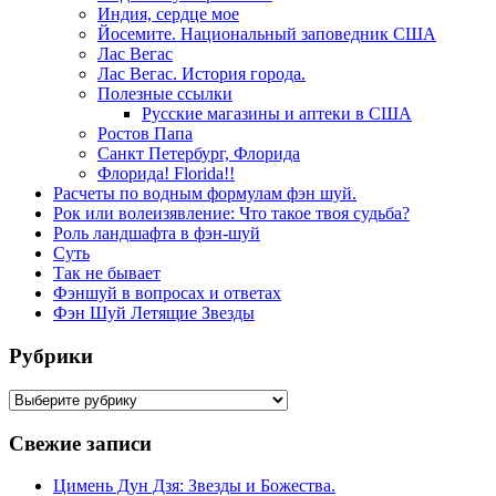
Индия, сердце мое
Йосемите. Национальный заповедник США
Лас Вегас
Лас Вегас. История города.
Полезные ссылки
Русские магазины и аптеки в США
Ростов Папа
Санкт Петербург, Флорида
Флорида! Florida!!
Расчеты по водным формулам фэн шуй.
Рок или волеизявление: Что такое твоя судьба?
Роль ландшафта в фэн-шуй
Суть
Так не бывает
Фэншуй в вопросах и ответах
Фэн Шуй Летящие Звезды
Рубрики
Рубрики
Свежие записи
Цимень Дун Дзя: Звезды и Божества.