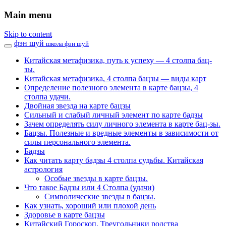
Main menu
Skip to content
фэн шуй
школа фэн шуй
Китайская метафизика, путь к успеху — 4 столпа бац-
зы.
Китайская метафизика, 4 столпа бацзы — виды карт
Определение полезного элемента в карте бацзы, 4
столпа удачи.
Двойная звезда на карте бацзы
Сильный и слабый личный элемент по карте бадзы
Зачем определять силу личного элемента в карте бац-зы.
Бацзы. Полезные и вредные элементы в зависимости от
силы персонального элемента.
Бадзы
Как читать карту бадзы 4 столпа судьбы. Китайская
астрология
Особые звезды в карте бацзы.
Что такое Бадзы или 4 Столпа (удачи)
Символические звезды в бацзы.
Как узнать, хороший или плохой день
Здоровье в карте бацзы
Китайский Гороскоп. Треугольники родства