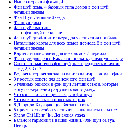
Императорский фэн-шуй
Фэн шуй дома. 4 базовых типа домов в фэн шуй
летящей звезды
Фэн Шуй Летящие Звезды
Фэншуй дома
Фэн шуй квартиры
фэн шуй в спальне
Фэн шуй дизайн интерьера для увеличения прибыли
Натальные карты для всех домов периода 8 в фэн шуй
летящей звезды
Карты летящих звезд для всех домов 7 периода
Фэн шуй для денег. Как активировать денежную звезду
Советы от мастеров фэн шуй, как преодолеть влияние
звезд 2,5,3 и 7
Водная и горная звезда на карте квартиры, дома, офиса
3 простых совета для денежного фэн шуй
5 главных ошибок в фэн шуй летящих звезд, которые
могут совершенно разрушить вашу удачу.
Что означают летящие звезды в фэншуй
Что важно знать о натальных картах
8 Дворцов Блуждающие Звезды, часть 1.
8 простых способов увеличить ваши шансы на успех
Sheng Chi Шенг Чи. Денежная удача
Баланс и гармония в вашей жизни. Фэн шуй ба гуа.
Центр.