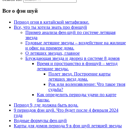
Все о фэн шуй
Период огня в китайской метафизике.
Все, что ты хотела знать про фэншуй
Пример анализа фен-шуй по системе летящая
звезда
Годовые летящие звезды – воздействие на жилище
и офис на примере дома.
О летящих звездах, главное
Блуждающая звезда и дворец в системе 8 домов
Время и пространство в фэншуй – метод
летящие звезды.
Полет звезд. Построение карты
летящих звезд дома.
Рок или волеизявление: Что такое твоя
судьба?
Как определить периоды удачи по карте
бацзы.
Период 9, где должна быть вода.
9 периодов фэн шуй. Что будет после 4 февраля 2024
года
Водные формулы фен-шуй
Карты для домов периода 9 в фэн шуй летящей звезды