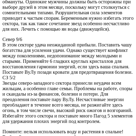
обмануты. Одинокие мужчины должны быть осторожны при
выборе друзей в этом месяце, поскольку могут столкнуться с
сомнительными типами. Разрушительная сила элементов
приводит к частым спорам. Беременным нужно избегать этого
сектора, так как такое сочетание звезд особенно несчастливо
для них. Лечить с помощью ян воды (движущейся).
Север 9/6
В этом секторе удача неожиданной прибыли. Поставить чашу
богатства для усиления удачи. Однако существует конфликт
между поколениями, недопонимание между молодыми и
старыми. Применяйте 6 гладких круглых кристаллов для
восстановления гармонии энергий, если здесь ваша спальня.
Поставьте ВуЛу позади кровати для предотвращения болезни.
СЗ 5/2
Звезды северо-западного сектора принесли неудачи всем
жильцам, а особенно главе семьи. Проблемы на работе, споры
и скандалы из-за финансов, болезни и потери. Для
преодоления поставьте пару ВуЛу. Несчастливые энергии
преобладают в течение всего месяца, не разжигайте здесь
огонь, в том числе свечи, высокий риск ожогов и возгораний.
Избегайте этого сектора и поставьте много Пагод 5 элементов
для удержания плохих энергий под контролем.
Помните: нельзя использовать воду и растения в спальне!