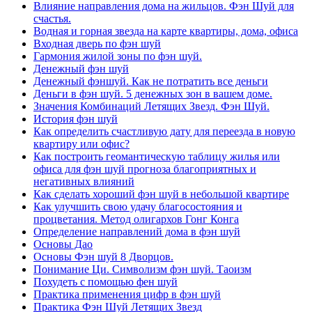
Влияние направления дома на жильцов. Фэн Шуй для
счастья.
Водная и горная звезда на карте квартиры, дома, офиса
Входная дверь по фэн шуй
Гармония жилой зоны по фэн шуй.
Денежный фэн шуй
Денежный фэншуй. Как не потратить все деньги
Деньги в фэн шуй. 5 денежных зон в вашем доме.
Значения Комбинаций Летящих Звезд. Фэн Шуй.
История фэн шуй
Как определить счастливую дату для переезда в новую
квартиру или офис?
Как построить геомантическую таблицу жилья или
офиса для фэн шуй прогноза благоприятных и
негативных влияний
Как сделать хороший фэн шуй в небольшой квартире
Как улучшить свою удачу благосостояния и
процветания. Метод олигархов Гонг Конга
Определение направлений дома в фэн шуй
Основы Дао
Основы Фэн шуй 8 Дворцов.
Понимание Ци. Символизм фэн шуй. Таоизм
Похудеть с помощью фен шуй
Практика применения цифр в фэн шуй
Практика Фэн Шуй Летящих Звезд