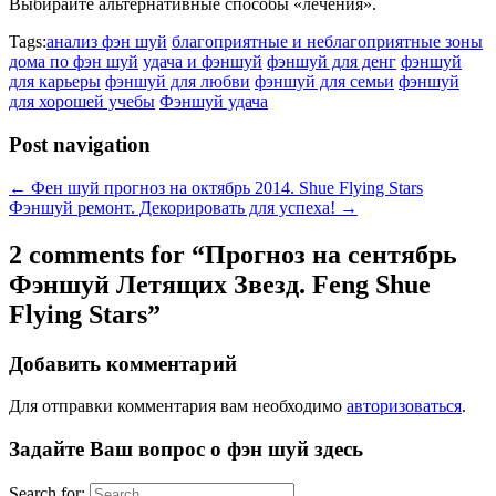
Выбирайте альтернативные способы «лечения».
Tags:
анализ фэн шуй
благоприятные и неблагоприятные зоны
дома по фэн шуй
удача и фэншуй
фэншуй для денг
фэншуй
для карьеры
фэншуй для любви
фэншуй для семьи
фэншуй
для хорошей учебы
Фэншуй удача
Post navigation
←
Фен шуй прогноз на октябрь 2014. Shue Flying Stars
Фэншуй ремонт. Декорировать для успеха!
→
2 comments for “
Прогноз на сентябрь
Фэншуй Летящих Звезд. Feng Shue
Flying Stars
”
Добавить комментарий
Для отправки комментария вам необходимо
авторизоваться
.
Задайте Ваш вопрос о фэн шуй здесь
Search for: