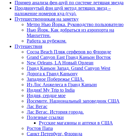
Пример анализа фен-шуй по системе летящая звезда
Продвинутый фэн шуй метод летящих звезд –
наложение номеров куа (гуа).
Путешественникам на заметку
Метро Нью Йорка. Руководство пользователю
Нью Йорк. Как добраться из аэропорта на
Манхеттен.
Работа за рубежом.
Путешествия
Cocoa Beach Пляж серферов во Флориде
Grand Canyon East Гранд Каньон Восток
New Orleans, LA Новый Орлеан
Гранд Каньон Запад. Grand Canyon West
Дорога к Гранд Каньону
Западное Побережье США.
Из Лос Анжелеса в Гранд Каньон
Индия! My Trip to India
Индия, сердце мое
Йосемите. Национальный заповедник США
Лас Вегас
Лас Вегас. История города.
Полезные ссылки
Русские магазины и аптеки в США
Ростов Папа
Санкт Петербург, Флорида