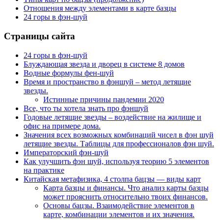
Отношения между элементами в карте базцы
24 горы в фэн-шуй
Страницы сайта
24 горы в фэн-шуй
Блуждающая звезда и дворец в системе 8 домов
Водные формулы фен-шуй
Время и пространство в фэншуй – метод летящие
звезды.
Истинные причины пандемии 2020
Все, что ты хотела знать про фэншуй
Годовые летящие звезды – воздействие на жилище и
офис на примере дома.
Значения всех возможных комбинаций чисел в фэн шуй
летящие звезды. Таблицы для профессионалов фэн шуй.
Императорский фэн-шуй
Как улучшить фэн шуй, используя теорию 5 элементов
на практике
Китайская метафизика, 4 столпа бацзы — виды карт
Карта базцы и финансы. Что анализ карты базцы
может прояснить относительно твоих финансов.
Основы бацзы. Взаимодействие элементов в
карте, комбинации элементов и их значения.