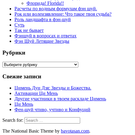
Флорида! Florida!!
Расчеты по водным формулам фэн шуй.
Рок или волеизявление: Что такое твоя судьба?
Роль ландшафта в фэн-шуй
Суть
Так не бывает
Фэншуй в вопросах и ответах
Фэн Шуй Летящие Звезды
Рубрики
Рубрики
Свежие записи
Цимень Дун Дзя: Звезды и Божества.
Активации Ци Мень
Другие участники в твоем раскладе Цимень
Ци Мень
Фен-шуй чтиво, учтиво и Конфуций
Search for:
The National Basic Theme by
bavotasan.com
.