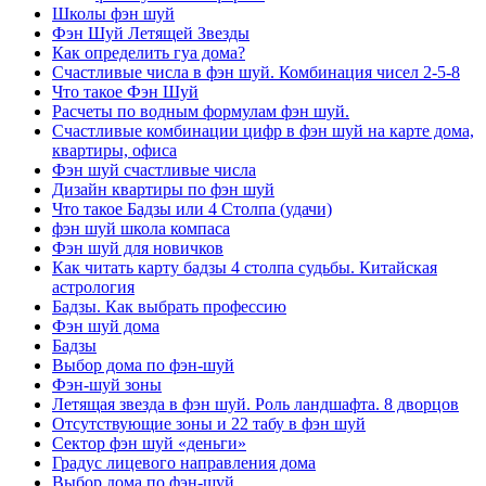
Школы фэн шуй
Фэн Шуй Летящей Звезды
Как определить гуа дома?
Счастливые числа в фэн шуй. Комбинация чисел 2-5-8
Что такое Фэн Шуй
Расчеты по водным формулам фэн шуй.
Счастливые комбинации цифр в фэн шуй на карте дома,
квартиры, офиса
Фэн шуй счастливые числа
Дизайн квартиры по фэн шуй
Что такое Бадзы или 4 Столпа (удачи)
фэн шуй школа компаса
Фэн шуй для новичков
Как читать карту бадзы 4 столпа судьбы. Китайская
астрология
Бадзы. Как выбрать профессию
Фэн шуй дома
Бадзы
Выбор дома по фэн-шуй
Фэн-шуй зоны
Летящая звезда в фэн шуй. Роль ландшафта. 8 дворцов
Отсутствующие зоны и 22 табу в фэн шуй
Сектор фэн шуй «деньги»
Градус лицевого направления дома
Выбор дома по фэн-шуй