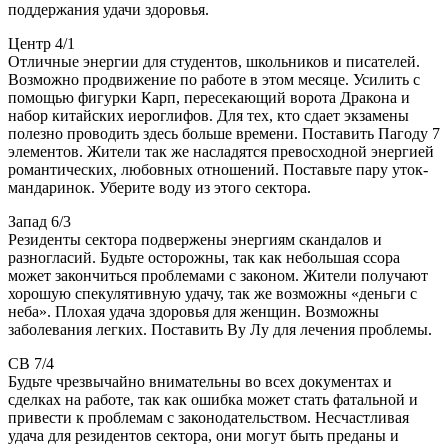
поддержания удачи здоровья.
Центр 4/1
Отличные энергии для студентов, школьников и писателей.
Возможно продвижение по работе в этом месяце. Усилить с
помощью фигурки Карп, пересекающий ворота Дракона и
набор китайских иероглифов. Для тех, кто сдает экзамены
полезно проводить здесь больше времени. Поставить Пагоду 7
элементов. Жители так же насладятся превосходной энергией
романтических, любовных отношений. Поставьте пару уток-
мандаринок. Уберите воду из этого сектора.
Запад 6/3
Резиденты сектора подвержены энергиям скандалов и
разногласий. Будьте осторожны, так как небольшая ссора
может закончиться проблемами с законом. Жители получают
хорошую спекулятивную удачу, так же возможны «деньги с
неба». Плохая удача здоровья для женщин. Возможны
заболевания легких. Поставить Ву Лу для лечения проблемы.
СВ 7/4
Будьте чрезвычайно внимательны во всех документах и
сделках на работе, так как ошибка может стать фатальной и
привести к проблемам с законодательством. Несчастливая
удача для резидентов сектора, они могут быть преданы и