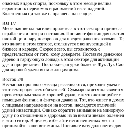
опасных видов спорта, поскольку в этом месяце велика
вероятность переломов и растяжений из-за падений.
Болезненная ци так же направлена на сердце.
ЮЗ 1/7
Месячная звезда насилия прилетела в этот сектор и принесла
ограбления и потери состояния. Поставьте фонтан для сжатия
плохой ци и пару носорогов для предотвращения взломов. Те,
кто живут в этом секторе, столкнутся с конкуренцией в
бизнесе и карьере. Скорее всего, вы столкнетесь с
предательством от того, кому доверяете. Поставьте денежное
дерево и гарцующую лошадь в этом секторе для активации
удачи процветания. Поставьте фигурки божеств Фук Лук Сао
для хорошей удачи всем жильцам дома.
Восток 2/8
Несчастья прошлого месяца рассеиваются, приходит удача в
этот сектор для всех обитателей! Суммарная десятка является
превосходным знаком хорошей удачи, так что активируйте с
помощью фонтана и фигурки дракона. Тот, кто живет в домах
с лицевым направлением на восток, насладятся отличной
удачей инвестиций. Однако обратите внимание на минорную
удачу по отношению к здоровью из-за визита звезды болезней
в этот сектор. В целом, избегайте негигиеничных мест и
принимайте ваши витамины. Поставьте вазу долголетия для