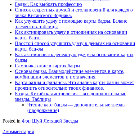
Бадзы. Как выбрать профессию
Список секретных друзей и cтолкновений для каждого
знака Китайского Зодиака.
Как улучшить удачу с помощью карты бадзы. Баланс
элементов, таблицы
Как активировать удачу в отношениях на основании
карты бацзы.
Простой способ улучшить удачу в деньгах на основании
карты бац-зы
Как активировать денежную удачу на основании карты
бадзы
Самонаказание в картах бацзы
Основы бацзы. Взаимодействие элементов в карте,
комбинации элементов и их значения.
Карта базцы и финансы. Что анализ карты базцы может
прояснить относительно твоих финансов.
Базцы. Китайская астрология – все дополнительные
звезды. Таблицы
Чтение карт бацзы — дополнительные звезды
(продолжение)
Posted in
Фэн Шуй Летящей Звезды
2 комментария