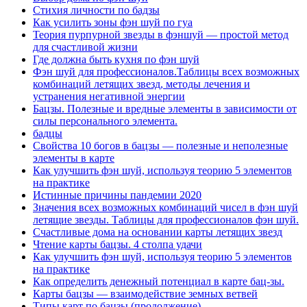
Стихия личности по бадзы
Как усилить зоны фэн шуй по гуа
Теория пурпурной звезды в фэншуй — простой метод
для счастливой жизни
Где должна быть кухня по фэн шуй
Фэн шуй для профессионалов.Таблицы всех возможных
комбинаций летящих звезд, методы лечения и
устранения негативной энергии
Бацзы. Полезные и вредные элементы в зависимости от
силы персонального элемента.
бадцы
Свойства 10 богов в бацзы — полезные и неполезные
элементы в карте
Как улучшить фэн шуй, используя теорию 5 элементов
на практике
Истинные причины пандемии 2020
Значения всех возможных комбинаций чисел в фэн шуй
летящие звезды. Таблицы для профессионалов фэн шуй.
Счастливые дома на основании карты летящих звезд
Чтение карты бацзы. 4 столпа удачи
Как улучшить фэн шуй, используя теорию 5 элементов
на практике
Как определить денежный потенциал в карте бац-зы.
Карты бацзы — взаимодействие земных ветвей
Типы карт по бацзы (продолжение)