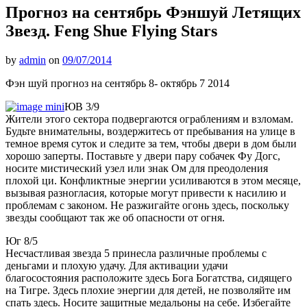
Прогноз на сентябрь Фэншуй Летящих
Звезд. Feng Shue Flying Stars
by
admin
on
09/07/2014
Фэн шуй прогноз на сентябрь 8- октябрь 7 2014
ЮВ 3/9
Жители этого сектора подвергаются ограблениям и взломам.
Будьте внимательны, воздержитесь от пребывания на улице в
темное время суток и следите за тем, чтобы двери в дом были
хорошо заперты. Поставьте у двери пару собачек Фу Догс,
носите мистический узел или знак Ом для преодоления
плохой ци. Конфликтные энергии усиливаются в этом месяце,
вызывая разногласия, которые могут привести к насилию и
проблемам с законом. Не разжигайте огонь здесь, поскольку
звезды сообщают так же об опасности от огня.
Юг 8/5
Несчастливая звезда 5 принесла различные проблемы с
деньгами и плохую удачу. Для активации удачи
благосостояния расположите здесь Бога Богатства, сидящего
на Тигре. Здесь плохие энергии для детей, не позволяйте им
спать здесь. Носите защитные медальоны на себе. Избегайте