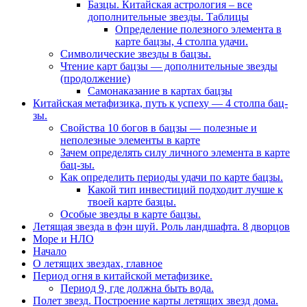
Базцы. Китайская астрология – все
дополнительные звезды. Таблицы
Определение полезного элемента в
карте бацзы, 4 столпа удачи.
Символические звезды в бацзы.
Чтение карт бацзы — дополнительные звезды
(продолжение)
Самонаказание в картах бацзы
Китайская метафизика, путь к успеху — 4 столпа бац-
зы.
Свойства 10 богов в бацзы — полезные и
неполезные элементы в карте
Зачем определять силу личного элемента в карте
бац-зы.
Как определить периоды удачи по карте бацзы.
Какой тип инвестиций подходит лучше к
твоей карте базцы.
Особые звезды в карте бацзы.
Летящая звезда в фэн шуй. Роль ландшафта. 8 дворцов
Море и НЛО
Начало
О летящих звездах, главное
Период огня в китайской метафизике.
Период 9, где должна быть вода.
Полет звезд. Построение карты летящих звезд дома.