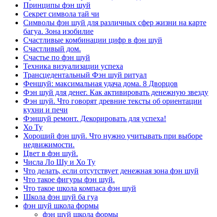
Принципы фэн шуй
Секрет символа тай чи
Символы фэн шуй для различных сфер жизни на карте
багуа. Зона изобилие
Счастливые комбинации цифр в фэн шуй
Счастливый дом.
Счастье по фэн шуй
Техника визуализации успеха
Трансцедентальный Фэн шуй ритуал
Феншуй: максимальная удача дома. 8 Дворцов
Фэн шуй для денег. Как активировать денежную звезду
Фэн шуй. Что говорят древние тексты об ориентации
кухни и печи
Фэншуй ремонт. Декорировать для успеха!
Хо Ту
Хороший фэн шуй. Что нужно учитывать при выборе
недвижимости.
Цвет в фэн шуй.
Числа Ло Шу и Хо Ту
Что делать, если отсутствует денежная зона фэн шуй
Что такое фигуры фэн шуй.
Что такое школа компаса фэн шуй
Школа фэн шуй ба гуа
фэн шуй школа формы
фэн шуй школа формы